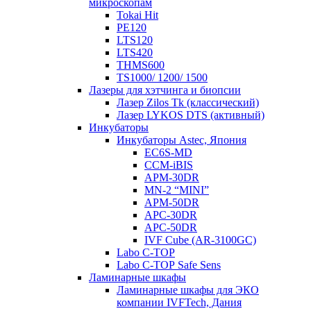
микроскопам
Tokai Hit
PE120
LTS120
LTS420
THMS600
TS1000/ 1200/ 1500
Лазеры для хэтчинга и биопсии
Лазер Zilos Tk (классический)
Лазер LYKOS DTS (активный)
Инкубаторы
Инкубаторы Astec, Япония
EC6S-MD
CCM-iBIS
APM-30DR
MN-2 “MINI”
APM-50DR
APC-30DR
APC-50DR
IVF Cube (AR-3100GC)
Labo С-ТОР
Labo С-ТОР Safe Sens
Ламинарные шкафы
Ламинарные шкафы для ЭКО
компании IVFTech, Дания