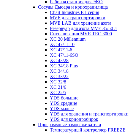
Рабочая станция для ЭКО
Сосуды Дьюара и криохранилища
Chart Industries ET-серия
MVE для транспортировки
MVE LAB для хранение азота
Резервуар для азота MVE 35/50 л
Сигнализация MVE TEC 3000
XC 20 Millennium
XC 47/11-10
XC 47/11-6
XC 47/11-6SQ
XC 43/28
XC 34/18 Plus
XC 34/18
XC 33/22
XC 32/8
XC 21/6
XC 22/5
YDS большие
YDS средние
YDS малые
YDS для хранения и транспортировки
YDS для криопробирок
Программные замораживатели
Температурный контроллер FREEZE