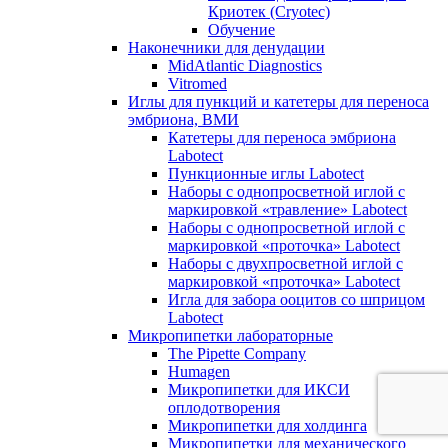
Криотек (Cryotec)
Обучение
Наконечники для денудации
MidAtlantic Diagnostics
Vitromed
Иглы для пункций и катетеры для переноса
эмбриона, ВМИ
Катетеры для переноса эмбриона
Labotect
Пункционные иглы Labotect
Наборы с однопросветной иглой с
маркировкой «травление» Labotect
Наборы с однопросветной иглой с
маркировкой «проточка» Labotect
Наборы с двухпросветной иглой с
маркировкой «проточка» Labotect
Игла для забора ооцитов со шприцом
Labotect
Микропипетки лабораторные
The Pipette Company
Humagen
Микропипетки для ИКСИ
оплодотворения
Микропипетки для холдинга
Микропипетки для механического