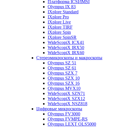
Платформа ICSI/IMSI
Olympus IX 83
IXplore Standard
IXplore Pro
IXplore Live
IXplore TIRF
IXplore Spin
IXplore SpinSR
WideScopiX ICX41
WideScopiX IRX50
WideScopiX IRX60
Стереомикроскопы и макроскопы
Olympus SZ 51
Olympus SZ 61
Olympus SZX 7
Olympus SZX 10
Olympus SZX 16
Olympus MVX10
WideScopiX SZN71
WideScopiX SZX12
WideScopiX NSZ818
Цифровые микроскопы
Olympus FV3000
Olympus FVMPE-RS
Olympus LEXT OLS5000