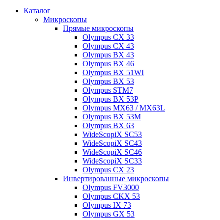
Каталог
Микроскопы
Прямые микроскопы
Olympus CX 33
Olympus CX 43
Olympus BX 43
Olympus BX 46
Olympus BX 51WI
Olympus BX 53
Olympus STM7
Olympus BX 53P
Olympus MX63 / MX63L
Olympus BX 53M
Olympus BX 63
WideScopiX SC53
WideScopiX SC43
WideScopiX SC46
WideScopiX SC33
Olympus CX 23
Инвертированные микроскопы
Olympus FV3000
Olympus CKX 53
Olympus IX 73
Olympus GX 53