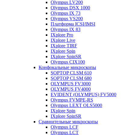
Olympus LV200
Olympus DSX 1000
Olympus IX 73
Olympus VS200
Платформа ICSI/IMSI
Olympus IX 83
IXplore Pro
IXplore Live
IXplore TIRF
IXplore Spin
IXplore SpinSR
Olympus CIX100
Конфокальные микроскопы
SOPTOP CLSM 610
SOPTOP CLSM 680
OLYMPUS FV3000
OLYMPUS FV4000
EVIDENT (OLYMPUS) FV5000
Olympus FVMPE-RS
Olympus LEXT OLS5000
IXplore Spin
IXplore SpinSR
Сравнительные микроскопы
Olympus LCF
Olympus LCT