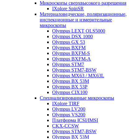
Микроскопы сверхвысокого разрешения
IXplore SpinSR
Материаловедческие, поляризационные,
инспекционные и измерительные
микроскопы
Olympus LEXT OLS5000
Olympus DSX 1000
Olympus GX 53
Olympus BXFM
Olympus BXFM-S
Olympus BXFM-A
Olympus STM7
Olympus STM7-BSW
Olympus MX63 / MX63L
Olympus BX 53M
Olympus BX 53P
Olympus CIX100
Специализированные микроскопы
IXplore TIRF
Olympus LV200
Olympus VS200
Платформа ICSI/IMSI
CKX-CCSW
Olympus STM7-BSW
Olympus BX 53M