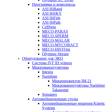
Программы и комплексы
ASI HiBand
ASI HiSKY
ASI HiFish
ASI HiPath
CellSens
MECO-PARAS
MECO-SPERM
MECO-MALAR
MECO-MYCOBACT
MECO-HISTOm
Olympus Stream
Оборудование для ЭКО
Система IVF ID witness
Микроманипуляторы
Integra
Narishige
Микроинжектор IM-21
Микроманипуляторы Narishige
Takanome
Sensapex
Антивибрационные столы
Антивибрационные решения Kinetic
Systems