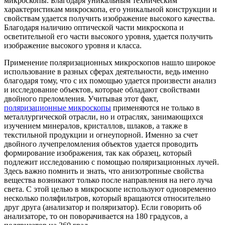
микроскопы. Благодаря уникальным техническим
характеристикам микроскопа, его уникальной конструкции и
свойствам удается получить изображение высокого качества.
Благодаря наличию оптической части микроскопа и
осветительной его части высокого уровня, удается получить
изображение высокого уровня и класса.
Применение поляризационных микроскопов нашло широкое
использование в разных сферах деятельности, ведь именно
благодаря тому, что с их помощью удается произвести анализ
и исследование объектов, которые обладают свойствами
двойного преломления. Учитывая этот факт,
поляризационные микроскопы
применяются не только в
металлургической отрасли, но и отраслях, занимающихся
изучением минералов, кристаллов, шлаков, а также в
текстильной продукции и огнеупорной. Именно за счет
двойного лучепреломления объектов удается проводить
формирование изображения, так как образец, который
подлежит исследованию с помощью поляризационных лучей.
Здесь важно помнить и знать, что анизотропные свойства
вещества возникают только после направления на него луча
света. С этой целью в микроскопе используют одновременно
несколько поляфильтров, который вращаются относительно
друг друга (анализатор и поляризатор). Если говорить об
анализаторе, то он поворачивается на 180 градусов, а