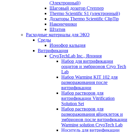
(Электронный)
Шаговый дозатор Степпер
Thermo Scientific S1 (электронный)
Дозаторы Thermo Scientific ClipTip
Наконечники
Штатив
Расходные материалы для ЭКО
Среды
Ионофор кальция
Витрификация
CryoTechLab Inc., Япония
Набор для витрификации
ооцитов и эмбрионов Cryo Tech
Lab
Набор Warming KIT 102 для
размораживания после
витрификации
Набор растворов для
витрификации Vitrification
Solution Set
Набор растворов для
размораживания яйцеклеток и
эмбрионов после витрификации
Warming solution CryoTech Lab
Носитель для витрификации