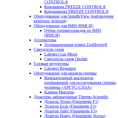
CONTROL®
Криованна FREEZE CONTROL®
Криокамеры FREEZE CONTROL®
Оборудование для SpindleView (наблюдение
веретена деления)
Оборудование для IMSI (ИМСИ)
Отбор сперматозоидов по IMSI
(ИМСИ)
Аспираторы
Аспирационная помпа ГенИнтер®
Смесители газов
Labotect Gas Mixer
Смеситель газов Okolab
Газовые редукторы
Labotect Regulator
Оборудование для анализа спермы
Компьютерный анализатор
изображений для исследования спермы
человека «АРГУС-CASA»
Камера Маклера
Дозаторы лабораторные Thermo Scientific
Дозатор Техно (Finnpipette F1)
Дозатор Блэк (Finnpipette F2)
Дозатор Лайт (Finnpipette F3)
Дозатор Новус (Finnpipette Novus)