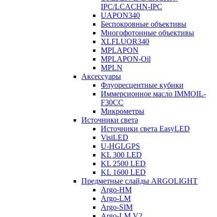
IPC/LCACHN-IPC
UAPON340
Беспокровные объективы
Многофотонные объективы
XLFLUOR340
MPLAPON
MPLAPON-Oil
MPLN
Аксессуары
Флуоресцентные кубики
Иммерсионное масло IMMOIL-
F30CC
Микрометры
Источники света
Источники света EasyLED
VisiLED
U-HGLGPS
KL 300 LED
KL 2500 LED
KL 1600 LED
Предметные слайды ARGOLIGHT
Argo-HM
Argo-LM
Argo-SIM
Argo-LM V2