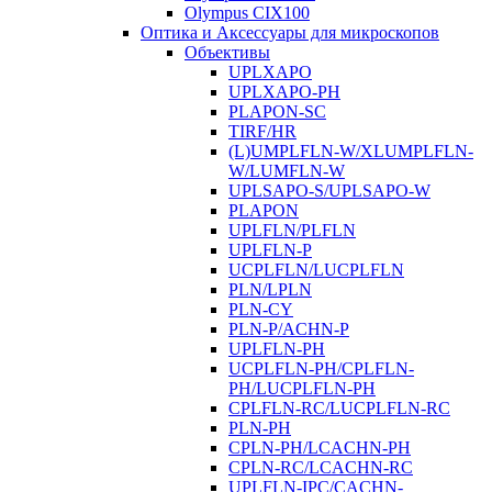
Olympus CIX100
Оптика и Аксессуары для микроскопов
Объективы
UPLXAPO
UPLXAPO-PH
PLAPON-SC
TIRF/HR
(L)UMPLFLN-W/XLUMPLFLN-
W/LUMFLN-W
UPLSAPO-S/UPLSAPO-W
PLAPON
UPLFLN/PLFLN
UPLFLN-P
UCPLFLN/LUCPLFLN
PLN/LPLN
PLN-CY
PLN-P/ACHN-P
UPLFLN-PH
UCPLFLN-PH/CPLFLN-
PH/LUCPLFLN-PH
CPLFLN-RC/LUCPLFLN-RC
PLN-PH
CPLN-PH/LCACHN-PH
CPLN-RC/LCACHN-RC
UPLFLN-IPC/CACHN-