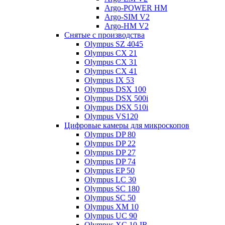
Argo-POWER HM
Argo-SIM V2
Argo-HM V2
Снятые с производства
Olympus SZ 4045
Olympus CX 21
Olympus CX 31
Olympus CX 41
Olympus IX 53
Olympus DSX 100
Olympus DSX 500i
Olympus DSX 510i
Olympus VS120
Цифровые камеры для микроскопов
Olympus DP 80
Olympus DP 22
Olympus DP 27
Olympus DP 74
Olympus EP 50
Olympus LC 30
Olympus SC 180
Olympus SC 50
Olympus XM 10
Olympus UC 90
Olympus XC 10-IR