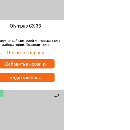
Olympus CX 33
окулярный световой микроскоп для
лабораторий. Подходит для
ветлопольной, темнопольной и
Цена: по запросу
поляризационной микроскопии.
льверная головка на 4 объектива.
Добавить в корзину
Задать вопрос
swap_horiz