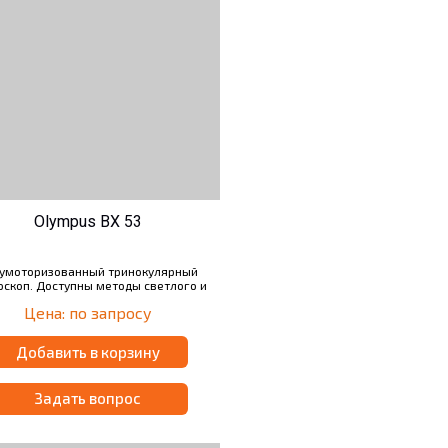
Olympus BX 53
умоторизованный тринокулярный
оскоп. Доступны методы светлого и
много поля, фазового контраста,
Цена: по запросу
оляризация, дифференциально-
интерференционный контраст и
уоресцентный метод. Может быть
Добавить в корзину
оснащен 4-х, 5-ти, 6-ти и 7-ми
зиционным револьвером. Можно
льзовать иммерсионный объектив.
Задать вопрос