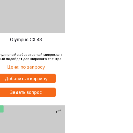
Olympus CX 43
кулярный лабораторный микроскоп,
рый подойдет для широкого спектра
ч: наблюдений в светлом и темном
Цена: по запросу
, простой поляризации, наблюдения
ресценции, фазово-контрастной и
поляризационной микроскопии.
Добавить в корзину
ксимальное число объективов - 5
объективов.
Задать вопрос
swap_horiz