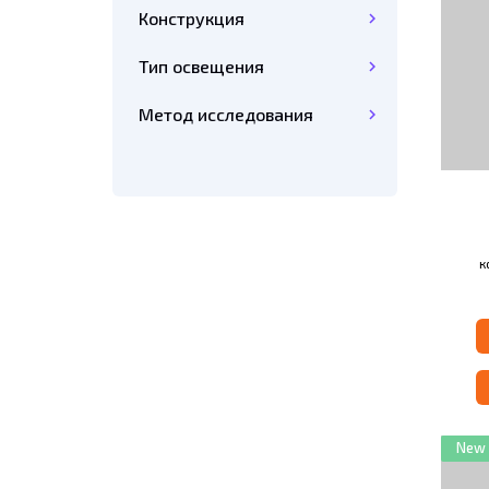
Конструкция
Тип освещения
Метод исследования
к
кл
оптич
и ме
New