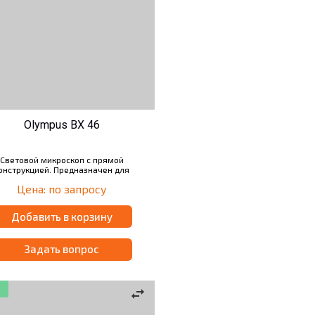
Olympus BX 46
Световой микроскоп с прямой
онструкцией. Предназначен для
инических наблюдений методом
Цена: по запросу
еской поляризационной микроскопии
тодом светлого поля. Оснащен 5-ти
позиционным револьвером для
Добавить в корзину
объективов.
Задать вопрос
swap_horiz