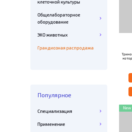
клеточной культуры
Общелабораторное
оборудование
ЭКО животных
Грандиозная распродажа
Трино
кото
зада
поле
флуо
Ма
Популярное
New
Специализация
Применение