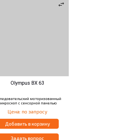
swap_horiz
Olympus BX 63
ледовательский моторизованный
икроскоп с сенсорной панелью
ления. Подходит для наблюдений в
Цена: по запросу
ветлом и темном поле, фазовом
контрасте, дифференциально-
интерференционном контрасте,
Добавить в корзину
уоресценции и поляризационным
методом. Совместимость с
иммерсионными объективами.
Задать вопрос