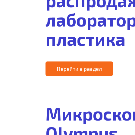
распрода
лаборато
пластика
Перейти в раздел
Микроско
Olympus