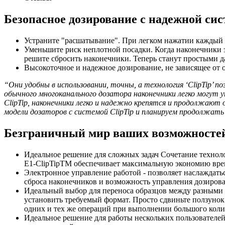
Безопасное дозирование с надежной си
Устраните "расшатывание". При легком нажатии каждый н
Уменьшите риск неплотной посадки. Когда наконечники за
решите сбросить наконечники. Теперь станут простыми 
Высокоточное и надежное дозирование, не зависящее от 
“Они удобны в использовании, точны, а технология ‘ClipTip’ п
обычного многоканального дозатора наконечники легко могут 
ClipTip, наконечники легко и надежно крепятся и продолжают
модели дозаторов с системой ClipTip и планируем продолжать
Безграничный мир ваших возможностей c
Идеальное решение для сложных задач Сочетание техноло
E1-ClipTipTM обеспечивает максимальную экономию вре
Электронное управление работой - позволяет наслаждать
сброса наконечников и возможность управления дозиров
Идеальный выбор для переноса образцов между разными 
установить требуемый формат. Просто сдвиньте ползунок
одних и тех же операций при выполнении большого коли
Идеальное решение для работы нескольких пользователе