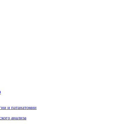
О
гии и патанатомии
ского анализа