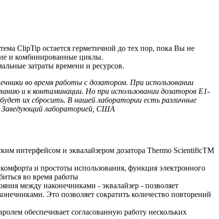
ма ClipTip остается герметичной до тех пор, пока Вы не
ние и комбинированные циклы.
альные затраты времени и ресурсов.
онечники во время работы с дозатором. При использовании
ванию и к контаминации. Но при использовании дозаторов E1-
 будет их сбросить. В нашей лаборатории есть различные
! – Заведующий лабораторией, США
ким интерфейсом и эквалайзером дозатора Thermo ScientificTM
 комфорта и простоты использования, функция электронного
биться во время работы
яния между наконечниками - эквалайзер - позволяет
конечниками. Это позволяет сократить количество повторений
аролем обеспечивает согласованную работу нескольких