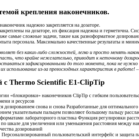
стемой крепления наконечников.
аконечник надежно закрепляется на дозаторе.
креплены на дозаторе, их фиксация надежна и герметична. Систе
даже самые сложные задачи, такие как разноформатное дозирова
опыта персонала. Максимально качественные результаты и миним
озволяет без каких-либо сложностей, легко и просто менять нак
упасть, что крайне нежелательно, приводит к неточному дозиро
 оставаться зафиксированными до того момента, пока не нужно
 их использование из-за превосходных характеристик в работе
 Thermo Scientific E1-ClipTip
гии «блокировки» наконечников ClipTip с гибким пользовательс
мени и ресурсов
ся дозированием снова и снова Разработанные для оптимального
анием указательным пальцем позволяют большому пальцу рассла
форматами лабораторного пластика Функция регулировки рассто
 по шкале для увеличения или уменьшения расстояния между на
чества дозирований
й Персонализированный пользовательский интерфейс и защита п