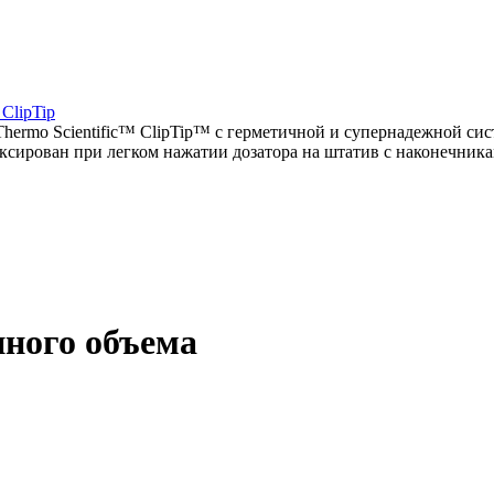
hermo Scientific™ ClipTip™ с герметичной и супернадежной сис
ксирован при легком нажатии дозатора на штатив с наконечника
ного объема