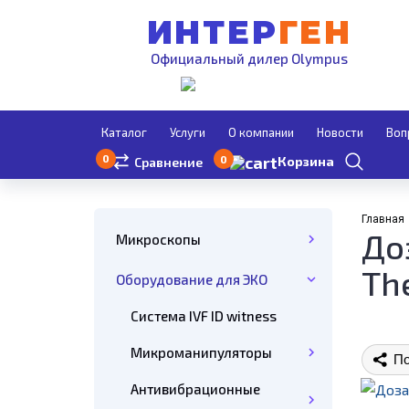
ИНТЕР
ГЕН
Официальный дилер Olympus
Каталог
Услуги
О компании
Новости
Воп
0
0
Корзина
Сравнение
Главная
До
Микроскопы
The
Оборудование для ЭКО
Система IVF ID witness
Микроманипуляторы
По
Антивибрационные