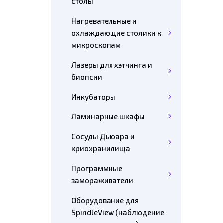
столы
Нагревательные и
охлаждающие столики к
микроскопам
Лазеры для хэтчинга и
биопсии
Инкубаторы
Ламинарные шкафы
Сосуды Дьюара и
криохранилища
Программные
замораживатели
Оборудование для
SpindleView (наблюдение