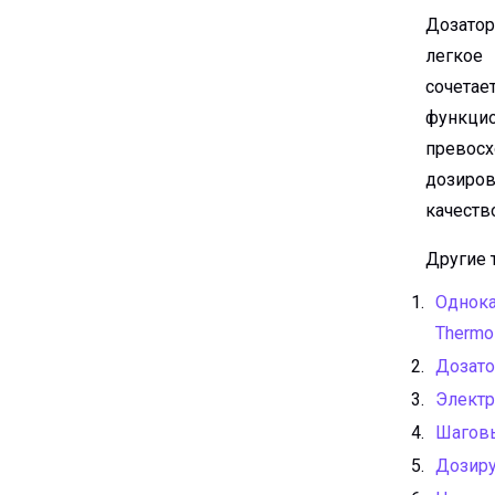
Дозаторы
легкое
сочет
функц
превос
дозиро
качеств
Другие 
Однока
Thermo 
Дозато
Электр
Шаговы
Дозиру