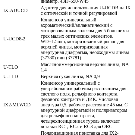
диаметр, 43IF-550-W45
Адаптер для использования U-UCDB на IX
IX‑ADUCD
с оптической и точной регулировкой
Конденсор универсальный
ахроматический/апланатический с
моторизованным колесом для 5 больших и
трех малых оптических элементов,
U‑UCD8‑2
WD=1.5mm, моторизованный рычаг для
верхней линзы, моторизованная
апертурная диафрагма, необходимы линзы
(37780) или (37781)
Масляноиммерсионная верхняя линза, NA
U‑TLO
1,4
U‑TLD
Верхняя сухая линза, NA 0,9
Конденсор универсальный с
ультрабольшим рабочим расстоянием для
светлого поля, рельефного контарста,
фазового контраста и ДИК. Числовая
IX2‑MLWCD
апертура 0,5, рабочее расстояние 45 мм. С
апертурной диафрагмой и поляризатором
для рельефного контраста,
четырехпозиционная турель включает
вставки RC1, RC2 и RC3 для ORC.
Поляризационная приставка для IX2-