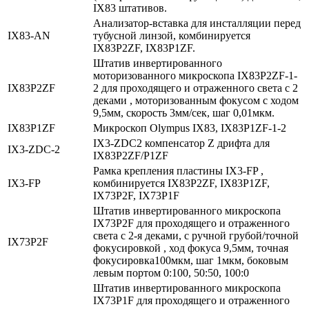
IX83 штативов.
Анализатор-вставка для инсталляции перед
IX83‑AN
тубусной линзой, комбинируется
IX83P2ZF, IX83P1ZF.
Штатив инвертированного
моторизованного микроскопа IX83P2ZF-1-
IX83P2ZF
2 для проходящего и отраженного света с 2
деками , моторизованным фокусом с ходом
9,5мм, скорость 3мм/сек, шаг 0,01мкм.
IX83P1ZF
Микроскоп Olympus IX83, IX83P1ZF-1-2
IX3-ZDC2 компенсатор Z дрифта для
IX3‑ZDC‑2
IX83P2ZF/P1ZF
Рамка крепления пластины IX3-FP ,
IX3‑FP
комбинируется IX83P2ZF, IX83P1ZF,
IX73P2F, IX73P1F
Штатив инвертированного микроскопа
IX73P2F для проходящего и отраженного
света с 2-я деками, с ручной грубой/точной
IX73P2F
фокусировкой , ход фокуса 9,5мм, точная
фокусировка100мкм, шаг 1мкм, боковым
левым портом 0:100, 50:50, 100:0
Штатив инвертированного микроскопа
IX73P1F для проходящего и отраженного