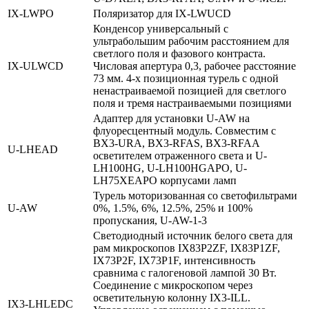
IX‑LWPO
Поляризатор для IX-LWUCD
Конденсор универсальный с
ультрабольшим рабочим расстоянием для
светлого поля и фазового контраста.
IX‑ULWCD
Числовая апертура 0,3, рабочее расстояние
73 мм. 4-х позиционная турель с одной
ненастраиваемой позицией для светлого
поля и тремя настраиваемыми позициями
Адаптер для установки U-AW на
флуоресцентный модуль. Совместим с
BX3-URA, BX3-RFAS, BX3-RFAA
U‑LHEAD
осветителем отраженного света и U-
LH100HG, U-LH100HGAPO, U-
LH75XEAPO корпусами ламп
Турель моторизованная со светофильтрами
U‑AW
0%, 1.5%, 6%, 12.5%, 25% и 100%
пропускания, U-AW-1-3
Светодиодный источник белого света для
рам микроскопов IX83P2ZF, IX83P1ZF,
IX73P2F, IX73P1F, интенсивность
сравнима с галогеновой лампой 30 Вт.
Соединение с микроскопом через
осветительную колонну IX3-ILL.
IX3‑LHLEDC