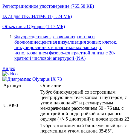
Регистрационное удостоверение
(765.58 КБ)
IX73 для ИКСИ/ИМСИ
(1.24 МБ)
Объективы Olympus
(1.17 МБ)
Флуоресцентная, фазово-контрастная и
биолюминесцентная визуализация живых клеток,
инкубированных в пластиковых чашках, с
использованием фазово-контрастной линзы с 20-
кратной числовой апертурой (NA)
Видео
Артикул
Описание
Тубус бинокулярный со встроенным
центрирующим телескопом и шуттером, с
углом наклона 45° и регулируемым
U‑BI90
межзрачковым расстоянием 50 - 76 мм, с
диоптрийной подстройкой для правого
окуляра (+/- 5 диоптрий) и полем зрения 22
Тубус эргономичный бинокулярный для с
переменным углом наклона 35-85°,