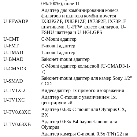
0%:100%), поле 11
Адаптер для комбинирования колеса
фильтров и шаттера комбинируется
U‑FFWADP
IX83P2ZF, IX83P1ZF, IX73P2F, IX73P1F
штативами. U-FFW колесо фильтров, U-
FSHU шаттера и U-HGLGPS
U‑CMT
C-Mount адаптер
U‑FMT
F-mount адаптер
U‑TMAD
T-mount адаптер
U‑BMAD
Байонет-mount адаптер
C-Mount адаптер кольцевой (U-CMAD3-1-
U‑CMAD3
7)
Байонет-mount адаптер для камер Sony 1/2"
U‑SMAD
CCD
U‑TV1X‑2
Видеоадаптер 1x прямого изображения
Адаптер C-mount с увеличением 1х,
U‑TV1XC
центрируемый
Адаптер 0.63x C-mount для Olympus CX,
U‑TV0.63XC
BX
Адаптер 0.63x B4 bayonet-mount для
U‑TV0.63XB
Olympus
Адаптер камеры C-mount, 0.5x (FN) 22 на