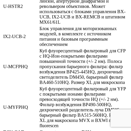
линзой, апертурной диафрагмой и
U‑HSTR2
револьвером объективов. Может
использоваться с блоками управления BX-
UCB, IX2-UCB и BX-REMCB и штативом
MX61/61L
Блок управления для моторизованных
модулей, в комплекте с источником
IX2‑UCB‑2
питания и базовым программным
обеспечением
Куб флуоресцентный фильтровый для CFP
с HQ-Ион-покрытыми фильтрами
повышенной точности (+/- 2 нм). Полоса
U‑MCFPHQ
пропускания барьерного фильтра: фильтр
возбуждения BP425-445HQ, дихроичный
светоделитель DM450, барьерный фильтр
BA460-510HQ. Размер XL для микроскопа
Куб флуоресцентный фильтровый для YFP
с покрытыми ионами фильтрами
превосходящей точности HQ (+/- 2 нм).
Фильтр возбуждения BP490-500HQ,
U‑MYFPHQ
дихроический разделитель луча DM505,
барьерный фильтр BA515-560HQ. Размер
XL для макроскопа MVX и BXWI macro-
fluorescen