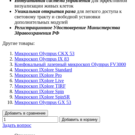
Интуитивная система управления
для эффективной
визуализации живых клеток
Уникальная открытая рама
для легкого доступа к
световому тракту и свободной установки
дополнительных модулей
Регистрационное Удостоверение Министерства
Здравоохранения РФ
Другие товары:
Микроскоп Olympus CKX 53
Микроскоп Olympus IX 83
Конфокальный лазерный микроскоп Olympus FV3000
Микроскоп IXplore Standard
Микроскоп IXplore Pro
Микроскоп IXplore Live
Микроскоп IXplore TIRF
Микроскоп IXplore Spin
Микроскоп IXplore SpinSR
Микроскоп Olympus GX 53
Добавить в сравнение
Добавить в корзину
Задать вопрос