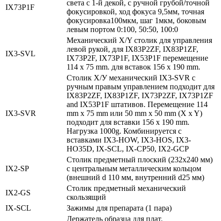
света с 1-й декой, с ручной грубой/точной
IX73P1F
фокусировкой, ход фокуса 9,5мм, точная
фокусировка100мкм, шаг 1мкм, боковым
левым портом 0:100, 50:50, 100:0
Механический X/Y столик для управления
левой рукой, для IX83P2ZF, IX83P1ZF,
IX3‑SVL
IX73P2F, IX73P1F, IX53P1F перемещение
114 x 75 mm. для вставок 156 x 190 mm.
Столик Х/У механический IX3-SVR с
ручным правым управлением подходит для
IX83P2ZF, IX83P1ZF, IX73P2ZF, IX73P1ZF
and IX53P1F штативов. Перемещение 114
IX3‑SVR
mm x 75 mm или 50 mm x 50 mm (X x Y)
подходит для вставки 156 x 190 mm.
Нагрузка 1000g. Комбинируется с
вставками IX3-HOW, IX3-HOS, IX3-
HO35D, IX-SCL, IX-CP50, IX2-GCP
Столик предметный плоский (232х240 мм)
IX2‑SP
с центральным металлическим кольцом
(внешний d 110 мм, внутренний d25 мм)
Столик предметный механический
IX2‑GS
скользящий
IX‑SCL
Зажимы для препарата (1 пара)
Держатель образца для плат.