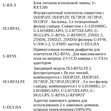
Блок питания ксеноновой лампы, U-
U‑RX‑T
RXT200
Флуоресцентный осветитель совместим с
IX83P2ZF, IX83P1ZF, IX73P2F, IX73P1F,
IX53P1F . Заслонка, 3-х позиционный
фильтр слайдер. Совместим с U-LH100HG,
IX3‑RFAL
U-LH100HGAPO, U-LH75XEAPO, U-
HGLGPS, U-RFSS, U-RFSPOT, 25ND1.5,
25ND6, 25ND25, 25ND50 фильтры U-FFW,
U-AW-1-2, U-FSHU шаттер U-DULHA
Прямоугольная полевая диафрагма для
осветителя IX2-RFAL. Для максимального
U‑RFSS
поля на матрице 2/3 CCD камеры с U-TX1x
адаптером
Заводящий модуль IX3-RFALFE L
флуоресценции с fly-eye линзой,
комбинируется с IX83P2ZF, IX83P1ZF,
IX3‑RFALFE
IX73P2F, IX73P1F,IX53P1F , 3-х поз фильтр
слайдер, комбинируется с U-LH100HG, U-
LH100HGAPO, U-LH75XEAPO, U-
HGLGPS, U-RFSS,U-RFSPOT
Адаптер лампового домика для
использования 2-х ламповых домиков,
U‑DULHA
позиции переключения (100%:0%,