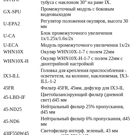
тубуса с наклоном 30° на раме IX.
Промежуточный модуль с боковым
GX‑SPU
видеовыходом
Регулятор положения окуляров, высота 30
U‑EPA2
мм
Блок промежуточного увеличения
U‑CA
1x/1.25x/1.6x/2x
U‑ECA
Модуль промежуточного увеличения 1х/2х
WHN10X
Окуляр WHN10X-1-7 с полем 22мм
Окуляр WHN10X-H-1-7 с полем 22мм с
WHN10X‑H
диоптрийной настройкой
Головка для крепления приспособления -
IX3‑ILL
осветителя, на колонне, наклоняемая, IX3-
ILL-1-2
45FR
Фильтр 45FR, 45мм, дифузор для IX3-IL
Цветобалансирующий фильтр (дневной
45‑LBD‑IF
свет) d45 мм
Нейтральный фильтр 25% пропускания,
45‑ND25
d45 мм
Нейтральный фильтр 6% пропускания, d45
45‑ND6
мм
Светофильтр интерф. зеленый, 43 мм
43IF550W45