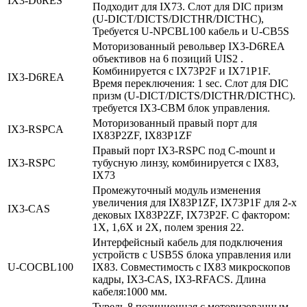
IX3‑D6RES
Подходит для IX73. Слот для DIC призм
(U-DICT/DICTS/DICTHR/DICTHC),
Требуется U-NPCBL100 кабель и U-CB5S
Моторизованный револьвер IX3-D6REA
объективов на 6 позиций UIS2 .
Комбинируется с IX73P2F и IX71P1F.
IX3‑D6REA
Время переключения: 1 sec. Слот для DIC
призм (U-DICT/DICTS/DICTHR/DICTHC).
требуется IX3-CBM блок управления.
Моторизованный правый порт для
IX3‑RSPCA
IX83P2ZF, IX83P1ZF
Правый порт IX3-RSPC под C-mount и
IX3‑RSPC
тубусную линзу, комбинируется с IX83,
IX73
Промежуточный модуль изменения
увеличения для IX83P1ZF, IX73P1F для 2-х
IX3‑CAS
дековых IX83P2ZF, IX73P2F. С фактором:
1X, 1,6X и 2X, полем зрения 22.
Интерфейсный кабель для подключения
устройств с USB5S блока управления или
U‑COCBL100
IX83. Совместимость с IX83 микроскопов
кадры, IX3-CAS, IX3-RFACS. Длина
кабеля:1000 мм.
Турель 8 позиционная с моторизованным