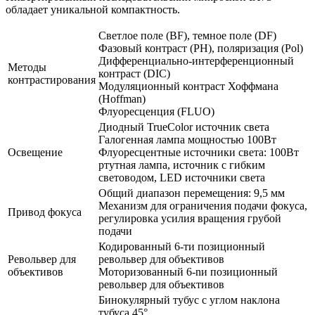
обладает уникальной компактность.
Светлое поле (BF), темное поле (DF)
Фазовый контраст (PH), поляризация (Pol)
Дифференциально-интерференционный
Методы
контраст (DIC)
контрастирования
Модуляционный контраст Хоффмана
(Hoffman)
Флуоресценция (FLUO)
Диодный TrueColor источник света
Галогенная лампа мощностью 100Вт
Освещение
Флуоресцентные источники света: 100Вт
ртутная лампа, источник с гибким
световодом, LED источники света
Общий диапазон перемещения: 9,5 мм
Механизм для ограничения подачи фокуса,
Привод фокуса
регулировка усилия вращения грубой
подачи
Кодированный 6-ти позиционный
Револьвер для
револьвер для объективов
объективов
Моторизованный 6-nи позиционный
револьвер для объективов
Бинокулярный тубус с углом наклона
тубуса 45°