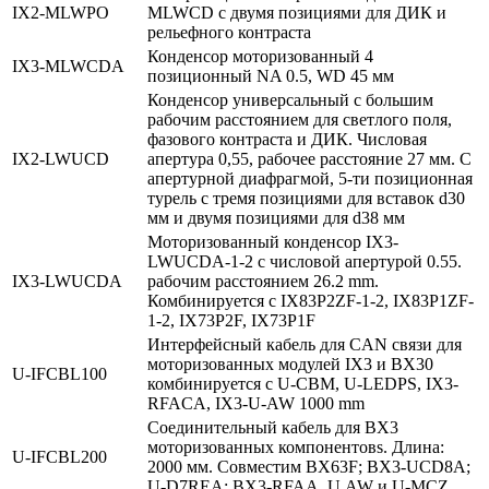
IX2‑MLWPO
MLWCD с двумя позициями для ДИК и
рельефного контраста
Конденсор моторизованный 4
IX3‑MLWCDA
позиционный NA 0.5, WD 45 мм
Конденсор универсальный с большим
рабочим расстоянием для светлого поля,
фазового контраста и ДИК. Числовая
IX2‑LWUCD
апертура 0,55, рабочее расстояние 27 мм. С
апертурной диафрагмой, 5-ти позиционная
турель с тремя позициями для вставок d30
мм и двумя позициями для d38 мм
Моторизованный конденсор IX3-
LWUCDA-1-2 с числовой апертурой 0.55.
IX3‑LWUCDA
рабочим расстоянием 26.2 mm.
Комбинируется с IX83P2ZF-1-2, IX83P1ZF-
1-2, IX73P2F, IX73P1F
Интерфейсный кабель для CAN связи для
моторизованных модулей IX3 и BX30
U‑IFCBL100
комбинируется с U-CBM, U-LEDPS, IX3-
RFACA, IX3-U-AW 1000 mm
Соединительный кабель для BX3
моторизованных компонентовs. Длина:
U‑IFCBL200
2000 мм. Совместим BX63F; BX3-UCD8A;
U-D7REA; BX3-RFAA, U.AW и U-MCZ.