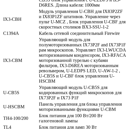
D6RES. Длина кабеля: 1000мм
Модуль управления U-CBH для IX83P2ZF
и IX83P1ZF штативов. Управление через
IX3‑CBH
пульт U-MCZ , Блок управления U-CBF для
скоростных столиков BX3-SSU-1-2
C1394A
Кабель сетевой соединительный Firewire
Управляющий модуль для
полумоторизованных IX73P2F and IX73P1F
рам микроскопов. Управляет IX3-LWUCDA
моторизованным конденсором, IX3-RFACA
IX3‑CBM
моторизованной турелью с кубами
фильтров, IX3-D6REA моторизованным
револьвером, U-LEDPS LED, U-AW-1-2 ,
U-CB5S и U-CBF блок управления U-
HSCBM
Управляющий модуль U-CB5S для
U‑CB5S
кодированных функций микроскопов для
IX73P2F и IX73 P1F
Панель управления для блока управления
U‑HSCBM
моторизованными функциями U-CBM
Блок питания для 100 Вт/200 Вт
TH4‑100/200
галогеновой лампы
TL4
Блок питания для ламп 30 Вт