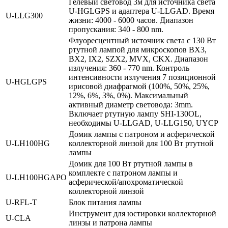
Гелевый световод 3м для источника света
U-HGLGPS и адаптера U-LLGAD. Время
U‑LLG300
жизни: 4000 - 6000 часов. Диапазон
пропускания: 340 - 800 nm.
Флуоресцентный источник света с 130 Вт
ртутной лампой для микроскопов BX3,
BX2, IX2, SZX2, MVX, CKX. Диапазон
излучения: 360 - 770 nm. Контроль
интенсивности излучения 7 позиционной
U‑HGLGPS
ирисовой диафрагмой (100%, 50%, 25%,
12%, 6%, 3%, 0%). Максимальный
активный диаметр световода: 3mm.
Включает ртутную лампу SHI-130OL,
необходимы U-LLGAD, U-LLG150, UYCP
Домик лампы с патроном и асферической
U‑LH100HG
коллекторной линзой для 100 Вт ртутной
лампы
Домик для 100 Вт ртутной лампы в
комплекте с патроном лампы и
U‑LH100HGAPO
асферической/апохроматической
коллекторной линзой
U‑RFL‑T
Блок питания лампы
Инструмент для юстировки коллекторной
U‑CLA
линзы и патрона лампы