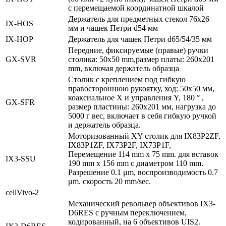
с перемещаемой координатной шкалой
Держатель для предметных стекол 76х26
IX‑HOS
мм и чашек Петри d54 мм
IX‑HOP
Держатель для чашек Петри d65/54/35 мм
Передние, фиксируемые (правые) ручки
GX‑SVR
столика: 50x50 mm,размер платы: 260x201
mm, включая держатель образца
Столик с креплением под гибкую
правостороннюю рукоятку, ход: 50x50 мм,
коаксиальное X и управления Y, 180 ° ,
GX‑SFR
размер пластины: 260x201 мм, нагрузка до
5000 г вес, включает в себя гибкую ручкой
и держатель образца.
Моторизованный XY столик для IX83P2ZF,
IX83P1ZF, IX73P2F, IX73P1F,
Перемещение 114 mm x 75 mm. для вставок
IX3‑SSU
190 mm x 156 mm с диаметром 110 mm.
Разрешение 0.1 μm, воспроизводимость 0.7
μm. скорость 20 mm/sec.
cellVivo‑2
Механический револьвер объективов IX3-
D6RES с ручным переключением,
кодированный, на 6 объективов UIS2.