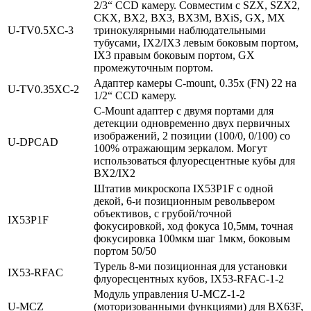
2/3“ CCD камеру. Совместим с SZX, SZX2,
CKX, BX2, BX3, BX3M, BXiS, GX, MX
U‑TV0.5XC‑3
тринокулярными наблюдательными
тубусами, IX2/IX3 левым боковым портом,
IX3 правым боковым портом, GX
промежуточным портом.
Адаптер камеры C-mount, 0.35х (FN) 22 на
U‑TV0.35XC‑2
1/2“ CCD камеру.
C-Mount адаптер с двумя портами для
детекции одновременно двух первичных
изображений, 2 позиции (100/0, 0/100) со
U‑DPCAD
100% отражающим зеркалом. Могут
использоваться флуоресцентные кубы для
BX2/IX2
Штатив микроскопа IX53P1F с одной
декой, 6-и позиционным револьвером
объективов, с грубой/точной
IX53P1F
фокусировкой, ход фокуса 10,5мм, точная
фокусировка 100мкм шаг 1мкм, боковым
портом 50/50
Турель 8-ми позиционная для установки
IX53‑RFAC
флуоресцентных кубов, IX53-RFAC-1-2
Модуль управления U-MCZ-1-2
U‑MCZ
(моторизованными функциями) для BX63F,