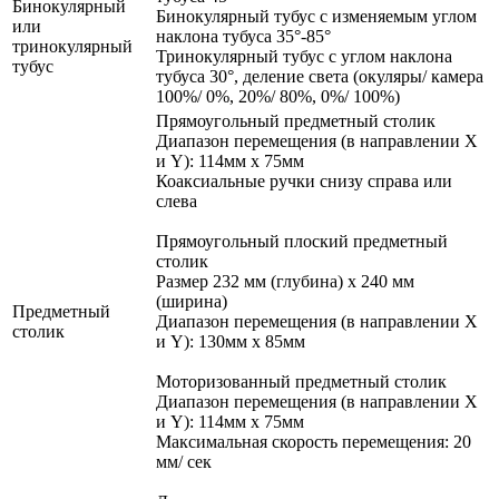
Бинокулярный
Бинокулярный тубус с изменяемым углом
или
наклона тубуса 35°-85°
тринокулярный
Тринокулярный тубус с углом наклона
тубус
тубуса 30°, деление света (окуляры/ камера
100%/ 0%, 20%/ 80%, 0%/ 100%)
Прямоугольный предметный столик
Диапазон перемещения (в направлении X
и Y): 114мм x 75мм
Коаксиальные ручки снизу справа или
слева
Прямоугольный плоский предметный
столик
Размер 232 мм (глубина) x 240 мм
(ширина)
Предметный
Диапазон перемещения (в направлении X
столик
и Y): 130мм x 85мм
Моторизованный предметный столик
Диапазон перемещения (в направлении X
и Y): 114мм x 75мм
Максимальная скорость перемещения: 20
мм/ сек