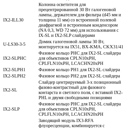
Колонна осветителя для
прецентрированной 30 Вт галогеновой
лампы, держателем для фильтра (d45 мм и
IX2‑ILL30
толщина 11 мм) со встроенной полевой
диафрагмой и встроенным конденсором
(NA 0,3, WD 72 мм) для использования с
IX-SL и IX2-SLP слайдерами
Домик галогеновой лампы 30 Вт,
U‑LS30‑3‑5
монтируется на IX51, BX-KMA, CKX31/41
Фазовое кольцо PHC для IX2-SL слайдера
IX2‑SLPHC
для объективов CPLN10xPH,
CPLFLN10xPH, LCACHN20xPH
IX2‑SLPH1
Фазовое кольцо PH1 для IX2-SL слайдера
IX2‑SLPH2
Фазовое кольцо PH2 для IX2-SL слайдера
Слайдер центрируемый 3-х позиционный
фазово-контрастный для фазового
IX2‑SL
контарста и светлого поля, с вставкой IX2-
PHL и двумя свободными позициями
Фазовое кольцо PHC для IX2-SL слайдера
IX2‑SLP
для объективов CPLN10xPH,
CPLFLN10xPH, LCACHN20xPH
Заводящий модуль IX3-RFA
флуоресценции, комбинируется с