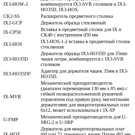
IX3‑HOW‑2
комбинируется IX3-SVR столиком и IX3-
HO35D, IX3-HOS.
CK2‑SS
Расширитель предметного столика
IX2‑GCP
Держатель образца стеклянный
Вставка в предметный столик для IX и
IX‑CP50
CK40 с внутренним d50 мм
IX3-HOS-1-2 вставка в предметный столик
IX3‑HOS
стеклянная
Держатель образца IX3-HO35D для 35mm
IX3‑HO35D
чашек петри, комбинируется с IX3-SVR
столиком
Адаптер для держателя чашек 35мм в IX3-
IX3‑HO35DF
HO35D.
Механический препаратоводитель
(диапазон перемещения 130 мм x 85 мм) с
гибкой низкорасположенной рукояткой
IX‑MVR
управления под правую руку, магнитными
держателями для микротитровальных плат
6х12, может использоваться с IX-SP
Механический препаратоводитель для U-
U‑FMP
SRG-2 и U-SRP
Держатель для микротитровальных плат
IX‑HOT
(60 или 72 луночных), чашек Петри d65 мм