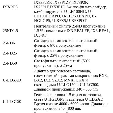
IX83P2ZF, IX83P1ZF, IX73P2F,
IX3‑RFA
IX73P1F,IX53P1F. 3-х поз фильтр слайдер,
комбинируется с U-LH100HG, U-
LH100HGAPO, U-LH75XEAPO, U-
HGLGPS, U-RFSS,U-RFSPOT
Нейтральный фильтр 25ND пропускание
25ND1.5
1.5 % совместим с IX3-RFALFE, IX3-RFAL,
IX3-RF
Слайдер в комплекте с нейтральный
25ND6
фильтр с 6% пропусканием
Слайдер в комплекте с нейтральный
25ND25
фильтр с 25% пропусканием
Светофильтр нейтральный (50%
25ND50
пропускания), ø 25мм
Адаптер для гелевого световода,
совместимый с рамами микроскопов BX3,
U‑LLGAD
BX2, IX2, SZX2, MVX, CKX и
световодами U-LLG150 и U-LLG300.
Диапазон пропускания: 340 - 800 nm.
Гелевый световод 1.5 m для источника
света U-HGLGPS и адаптера U-LLGAD.
U‑LLG150
Время жизни: 4000 - 6000 часов. Диапазон
пропускания: 340 - 800 nm.