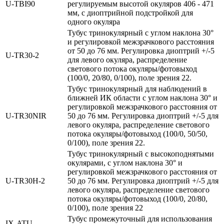
U‑TBI90
регулируемым высотой окуляров 406 - 471
мм, с диоптрийной подстройкой для
одного окуляра
Тубус тринокулярный с углом наклона 30°
и регулировкой межзрачкового расстояния
от 50 до 76 мм. Регулировка диоптрий +/-5
U‑TR30‑2
для левого окуляра, распределение
светового потока окуляры/фотовыход
(100/0, 20/80, 0/100), поле зрения 22.
Тубус тринокулярный для наблюдений в
ближней ИК области с углом наклона 30° и
регулировкой межзрачкового расстояния от
U‑TR30NIR
50 до 76 мм. Регулировка диоптрий +/-5 для
левого окуляра, распределение светового
потока окуляры/фотовыход (100/0, 50/50,
0/100), поле зрения 22.
Тубус тринокулярный с высокоподнятыми
окулярами, с углом наклона 30° и
регулировкой межзрачкового расстояния от
U‑TR30H‑2
50 до 76 мм. Регулировка диоптрий +/-5 для
левого окуляра, распределение светового
потока окуляры/фотовыход (100/0, 20/80,
0/100), поле зрения 22
Тубус промежуточный для использования
IX‑ATU