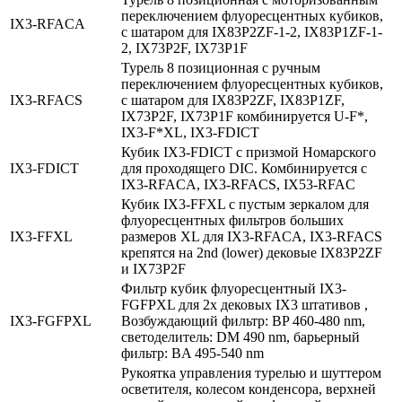
переключением флуоресцентных кубиков,
IX3‑RFACA
с шатаром для IX83P2ZF-1-2, IX83P1ZF-1-
2, IX73P2F, IX73P1F
Турель 8 позиционная с ручным
переключением флуоресцентных кубиков,
IX3‑RFACS
с шатаром для IX83P2ZF, IX83P1ZF,
IX73P2F, IX73P1F комбинируется U-F*,
IX3-F*XL, IX3-FDICT
Кубик IX3-FDICT с призмой Номарского
IX3‑FDICT
для проходящего DIC. Комбинируется с
IX3-RFACA, IX3-RFACS, IX53-RFAC
Кубик IX3-FFXL с пустым зеркалом для
флуоресцентных фильтров больших
IX3‑FFXL
размеров XL для IX3-RFACA, IX3-RFACS
крепятся на 2nd (lower) дековые IX83P2ZF
и IX73P2F
Фильтр кубик флуоресцентный IX3-
FGFPXL для 2х дековых IX3 штативов ,
IX3‑FGFPXL
Возбуждающий фильтр: BP 460-480 nm,
светоделитель: DM 490 nm, барьерный
фильтр: BA 495-540 nm
Рукоятка управления турелью и шуттером
осветителя, колесом конденсора, верхней