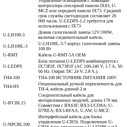
Управление освещением с помощью
контроллера сенсорной панели IX83, U-
MCZ или передней панели IX73. Средний
срок службы светодиодов составляет 20
000 часов. U-LEDPS-1-2 требуется для
использования с IX73
Домик галогеновой лампы 12V/100W,
U‑LH100‑3
включая соединительный кабель.
U-LH100L-3-7 корпус галогеновой лампы
U‑LH100L‑3
100 Вт
U‑RMT
Кабель U-RMT-5A OEM
Блок питания U-LEDPS комбинируется с
U‑LEDPS
IX73P2F, IX73P1F (AC 100-240 V, 1.7 A, 50-
60 Hz. Output: DC 24 V, 2.8 A.).
TH4‑100
TH4-100 ИСТОЧНИК ПИТАНИЯ 100V
Опциональный ручной переключатель для
TH4‑HS
TH-4, кабель длиной 2 м
Соединительный кабель для
моторизованных модулей, длина 170 мм.
U‑IFCBL15
Совместим с BX63F; BX3-UCD8A; U-
D7REA; BX3-RFAA, U.AW, U-MCZ.
Интерфейсный кабель для блока
управления U-CB5S. Подключение U-
U‑NPCBL100
CB5S блок управления с U-LEDPS и ix3-