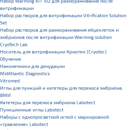
Набор Warming KIT 102 для размораживания после
витрификации
Набор растворов для витрификации Vitrification Solution
Set
Набор растворов для размораживания яйцеклеток и
эмбрионов после витрификации Warming solution
CryoTech Lab
Носитель для витрификации Криотек (Cryotec)
Обучение
Наконечники для денудации
MidAtlantic Diagnostics
Vitromed
Иглы для пункций и катетеры для переноса эмбриона,
ВМИ
Катетеры для переноса эмбриона Labotect
Пункционные иглы Labotect
Наборы с однопросветной иглой с маркировкой
«травление» Labotect