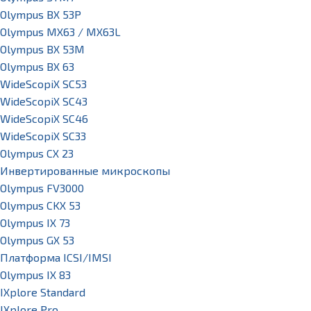
Olympus BX 53P
Olympus MX63 / MX63L
Olympus BX 53M
Olympus BX 63
WideScopiX SC53
WideScopiX SC43
WideScopiX SC46
WideScopiX SC33
Olympus CX 23
Инвертированные микроскопы
Olympus FV3000
Olympus CKX 53
Olympus IX 73
Olympus GX 53
Платформа ICSI/IMSI
Olympus IX 83
IXplore Standard
IXplore Pro