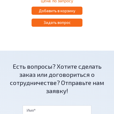
Цена: по запросу
микроскопия, визуализация живых
клеток, дифференциально-
интерференционная контрастная
Добавить в корзину
микроскопия, флуоресцентная
гибридизация in situ (FISH).
Задать вопрос
Есть вопросы? Хотите сделать
заказ или договориться о
сотрудничестве? Отправьте нам
заявку!
Имя*