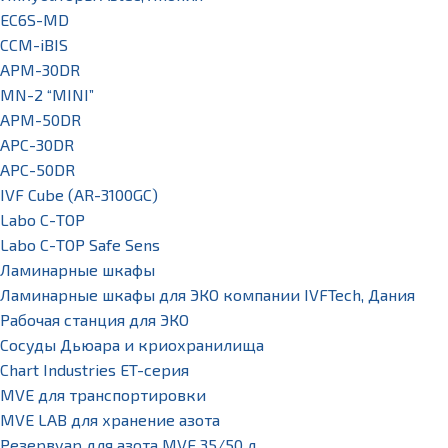
EC6S-MD
CCM-iBIS
APM-30DR
MN-2 “MINI”
APM-50DR
APC-30DR
APC-50DR
IVF Cube (AR-3100GC)
Labo С-ТОР
Labo С-ТОР Safe Sens
Ламинарные шкафы
Ламинарные шкафы для ЭКО компании IVFTech, Дания
Рабочая станция для ЭКО
Сосуды Дьюара и криохранилища
Chart Industries ET-серия
MVE для транспортировки
MVE LAB для хранение азота
Резервуар для азота MVE 35/50 л