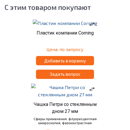
С этим товаром покупают
swap_horiz
Пластик компании Corning
Цена: по запросу
Добавить в корзину
Задать вопрос
swap_horiz
Чашка Петри со стеклянным
дном 27 мм
Сферы применения: флуоресцентная
микроскопия, фазоконтрастная
микроскопия, конфокальная