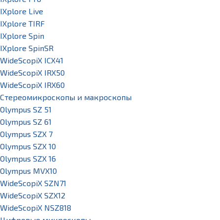
IXplore Live
IXplore TIRF
IXplore Spin
IXplore SpinSR
WideScopiX ICX41
WideScopiX IRX50
WideScopiX IRX60
Стереомикроскопы и макроскопы
Olympus SZ 51
Olympus SZ 61
Olympus SZX 7
Olympus SZX 10
Olympus SZX 16
Olympus MVX10
WideScopiX SZN71
WideScopiX SZX12
WideScopiX NSZ818
Цифровые микроскопы