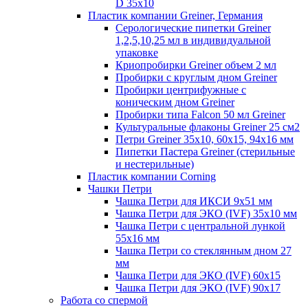
D 35x10
Пластик компании Greiner, Германия
Серологические пипетки Greiner
1,2,5,10,25 мл в индивидуальной
упаковке
Криопробирки Greiner объем 2 мл
Пробирки с круглым дном Greiner
Пробирки центрифужные с
коническим дном Greiner
Пробирки типа Falcon 50 мл Greiner
Культуральные флаконы Greiner 25 см2
Петри Greiner 35х10, 60х15, 94х16 мм
Пипетки Пастера Greiner (стерильные
и нестерильные)
Пластик компании Corning
Чашки Петри
Чашка Петри для ИКСИ 9x51 мм
Чашка Петри для ЭКО (IVF) 35x10 мм
Чашка Петри с центральной лункой
55x16 мм
Чашка Петри со стеклянным дном 27
мм
Чашка Петри для ЭКО (IVF) 60х15
Чашка Петри для ЭКО (IVF) 90х17
Работа со спермой