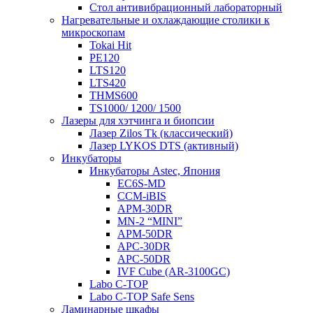
Стол антивибрационный лабораторный
Нагревательные и охлаждающие столики к
микроскопам
Tokai Hit
PE120
LTS120
LTS420
THMS600
TS1000/ 1200/ 1500
Лазеры для хэтчинга и биопсии
Лазер Zilos Tk (классический)
Лазер LYKOS DTS (активный)
Инкубаторы
Инкубаторы Astec, Япония
EC6S-MD
CCM-iBIS
APM-30DR
MN-2 “MINI”
APM-50DR
APC-30DR
APC-50DR
IVF Cube (AR-3100GC)
Labo С-ТОР
Labo С-ТОР Safe Sens
Ламинарные шкафы