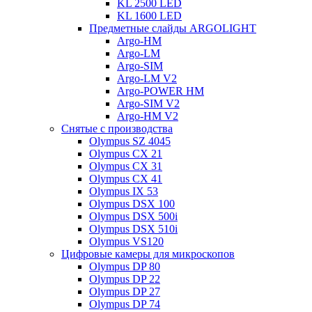
KL 2500 LED
KL 1600 LED
Предметные слайды ARGOLIGHT
Argo-HM
Argo-LM
Argo-SIM
Argo-LM V2
Argo-POWER HM
Argo-SIM V2
Argo-HM V2
Снятые с производства
Olympus SZ 4045
Olympus CX 21
Olympus CX 31
Olympus CX 41
Olympus IX 53
Olympus DSX 100
Olympus DSX 500i
Olympus DSX 510i
Olympus VS120
Цифровые камеры для микроскопов
Olympus DP 80
Olympus DP 22
Olympus DP 27
Olympus DP 74