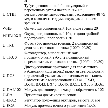
H
Тубус эргономичный бинокулярный с
переменным углом наклона 30-60° ,
U‑CTBI
регулируемым межзрачковым расстоянием 48-75
мм, в комплекте с двумя окулярами с полем
зрения 18
WHB
Окуляр широкопольный 10х, поле зрения 20
Окуляр широкопольный 10х, c диоптрийной
WHB10XH
подстройкой, поле зрения 20
Фототубус промежуточный, 2-позиционный
U‑TRU
делитель светового потока (100/0; 20/80)
Фотоадаптер, выполненный как
U‑TRUS
промежуточный тубус, 2 позиционный
переключатель светового потока (100/0 и 20/80)
Дисскуссионная приставка для совместного
наблюдения (для двоих) включая светодиодный
U‑DO3
стрелочный указатель с источником ппитания.
Совместима с микроскопами CX41, CX43,
BX41, BX43, BX45, BX46, BX51, BX53 и BX61
U‑DAL10X
Модуль для конверсии макроизображения к 10Х
U‑DA
Приставка для макрозарисовок
U‑EPA2
Регулятор положения окуляров, высота 30 мм
U‑ECA
Модуль промежуточного увеличения 1х/2х