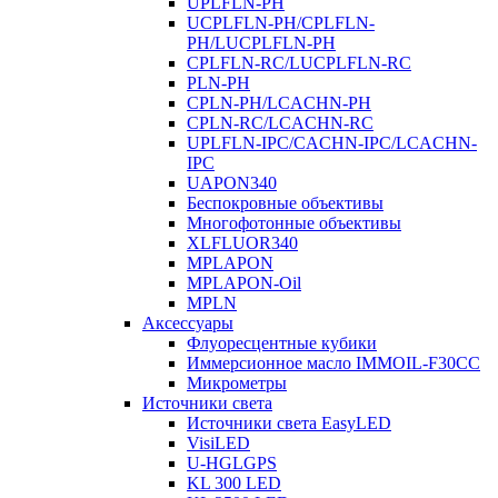
UPLFLN-PH
UCPLFLN-PH/CPLFLN-
PH/LUCPLFLN-PH
CPLFLN-RC/LUCPLFLN-RC
PLN-PH
CPLN-PH/LCACHN-PH
CPLN-RC/LCACHN-RC
UPLFLN-IPC/CACHN-IPC/LCACHN-
IPC
UAPON340
Беспокровные объективы
Многофотонные объективы
XLFLUOR340
MPLAPON
MPLAPON-Oil
MPLN
Аксессуары
Флуоресцентные кубики
Иммерсионное масло IMMOIL-F30CC
Микрометры
Источники света
Источники света EasyLED
VisiLED
U-HGLGPS
KL 300 LED