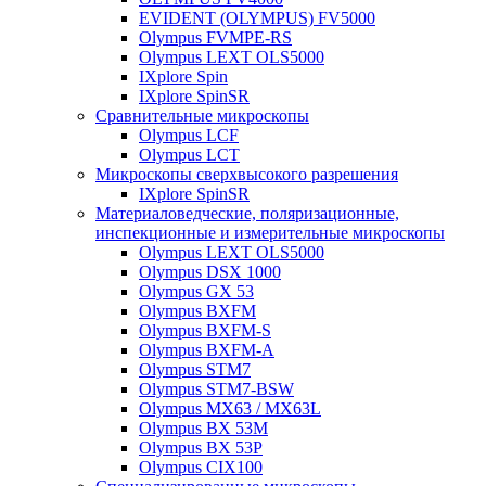
EVIDENT (OLYMPUS) FV5000
Olympus FVMPE-RS
Olympus LEXT OLS5000
IXplore Spin
IXplore SpinSR
Сравнительные микроскопы
Olympus LCF
Olympus LCT
Микроскопы сверхвысокого разрешения
IXplore SpinSR
Материаловедческие, поляризационные,
инспекционные и измерительные микроскопы
Olympus LEXT OLS5000
Olympus DSX 1000
Olympus GX 53
Olympus BXFM
Olympus BXFM-S
Olympus BXFM-A
Olympus STM7
Olympus STM7-BSW
Olympus MX63 / MX63L
Olympus BX 53M
Olympus BX 53P
Olympus CIX100