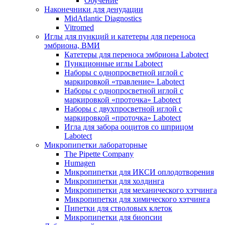
Обучение
Наконечники для денудации
MidAtlantic Diagnostics
Vitromed
Иглы для пункций и катетеры для переноса
эмбриона, ВМИ
Катетеры для переноса эмбриона Labotect
Пункционные иглы Labotect
Наборы с однопросветной иглой с
маркировкой «травление» Labotect
Наборы с однопросветной иглой с
маркировкой «проточка» Labotect
Наборы с двухпросветной иглой с
маркировкой «проточка» Labotect
Игла для забора ооцитов со шприцом
Labotect
Микропипетки лабораторные
The Pipette Company
Humagen
Микропипетки для ИКСИ оплодотворения
Микропипетки для холдинга
Микропипетки для механического хэтчинга
Микропипетки для химического хэтчинга
Пипетки для стволовых клеток
Микропипетки для биопсии