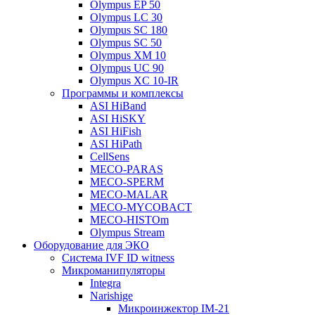
Olympus EP 50
Olympus LC 30
Olympus SC 180
Olympus SC 50
Olympus XM 10
Olympus UC 90
Olympus XC 10-IR
Программы и комплексы
ASI HiBand
ASI HiSKY
ASI HiFish
ASI HiPath
CellSens
MECO-PARAS
MECO-SPERM
MECO-MALAR
MECO-MYCOBACT
MECO-HISTOm
Olympus Stream
Оборудование для ЭКО
Система IVF ID witness
Микроманипуляторы
Integra
Narishige
Микроинжектор IM-21