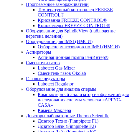
Программные замораживатели
Температурный контроллер FREEZE
CONTROL®
Криованна FREEZE CONTROL®
Криокамеры FREEZE CONTROL®
Оборудование для SpindleView (наблюдение
веретена деления)
Оборудование для IMSI (ИМСИ)
Отбор сперматозоидов по IMSI (ИМСИ)
Аспираторы
Аспирационная помпа ГенИнтер®
Смесители газов
Labotect Gas Mixer
Смеситель газов Okolab
Газовые редукторы
Labotect Regulator
Оборудование для анализа спермы
Компьютерный анализатор изображений для
исследования спермы человека «АРГУС-
CASA»
Камера Маклера
Дозаторы лабораторные Thermo Scientific
Дозатор Техно (Finnpipette F1)
Дозатор Блэк (Finnpipette F2)
Дозатор Лайт (Finnpipette F3)