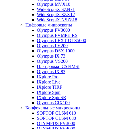
Olympus MVX10
WideScopiX SZN71
WideScopiX SZX12
WideScopiX NSZ818
Цифровые микроскопы
Olympus FV3000
Olympus FVMPE-RS
Olympus LEXT OLS5000
Olympus LV200
Olympus DSX 1000
Olympus IX 73
Olympus VS200
Платформа ICSI/IMSI
Olympus IX 83
IXplore Pro
IXplore Live
IXplore TIRF
IXplore Spin
IXplore SpinSR
Olympus CIX100
Конфокальные микроскопы
SOPTOP CLSM 610
SOPTOP CLSM 680
OLYMPUS FV3000
OLYMPUS FV4000