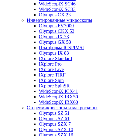
WideScopiX SC46
WideScopiX SC33
Olympus CX 23
Инвертированные микроскопы
Olympus FV3000
Olympus CKX 53
Olympus IX 73
Olympus GX 53
Платформа ICSI/IMSI
Olympus IX 83
IXplore Standard
IXplore Pro
IXplore Live
IXplore TIRF
IXplore Spin
IXplore SpinSR
WideScopiX ICX41
WideScopiX IRX50
WideScopiX IRX60
Стереомикроскопы и макроскопы
Olympus SZ 51
Olympus SZ 61
Olympus SZX 7
Olympus SZX 10
Olympus SZX 16