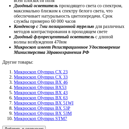
всей плоскости поля
Диодный осветитель
проходящего света со спектром,
максимально близким к спектру белого света, что
обеспечивает натуральность цветопередачи. Срок
службы примерно 60 000 часов
Конденсор с 7ми позиционной турелью
для различных
методов контрастирования в проходящем свете
Диодный флуоресцентный осветитель
с длиной
волны возбуждения 470нм
Микроскоп имеет Регистрационное Удостоверение
Министерства Здравоохранения РФ
Другие товары:
Микроскоп Olympus CX 23
Микроскоп Olympus CX 33
Микроскоп Olympus BX 46
Микроскоп Olympus BX53
Микроскоп Olympus BX 43
Микроскоп Olympus BX 63
Микроскоп Olympus BX 51WI
Микроскоп Olympus BX 53P
Микроскоп Olympus BX 53M
Микроскоп Olympus STM7
Добавить в сравнение