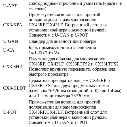
Светодиодный стрелочный указатель (красный/
U‑APT
зеленый)
Промежуточная вставка для простой
поляризации для рам микроскопов
CX3‑KPA
CX43RF/CX43LF. Встроенный слот для
установки слайдера с зажимной ручкой.
Совместим с U-GAN и U-POT
U‑GAN
Слайдер для диагностики подагры
Блок промежуточного увеличения
U‑CA
1x/1.25x/1.6x/2x
Пластина для образца для микроскопов
CX43RF, CX43LF, CX33RTFS2 и CX33LTFS2.
CX3‑SHP
Позволяет вручную перемещать образец для
быстрого просмотра.
Держатель препаратов для рам CX43RF и
CX33RTFS2 для двух предметных стекол
CX3‑HLDT
размером 76*26 мм (толщиной от 0,9 до 1,4 мм)
или 1 гемоцитометра 76*30 мм
Промежуточная вставка для простой
поляризации для рам микроскопов
U‑POT
CX43RF/CX43LF. Встроенный слот для
установки слайдера с зажимной ручкой.
Совместим с U-GAN и U-POT