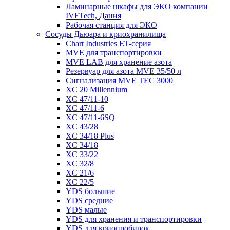
Ламинарные шкафы для ЭКО компании
IVFTech, Дания
Рабочая станция для ЭКО
Сосуды Дьюара и криохранилища
Chart Industries ET-серия
MVE для транспортировки
MVE LAB для хранение азота
Резервуар для азота MVE 35/50 л
Сигнализация MVE TEC 3000
XC 20 Millennium
XC 47/11-10
XC 47/11-6
XC 47/11-6SQ
XC 43/28
XC 34/18 Plus
XC 34/18
XC 33/22
XC 32/8
XC 21/6
XC 22/5
YDS большие
YDS средние
YDS малые
YDS для хранения и транспортировки
YDS для криопробирок