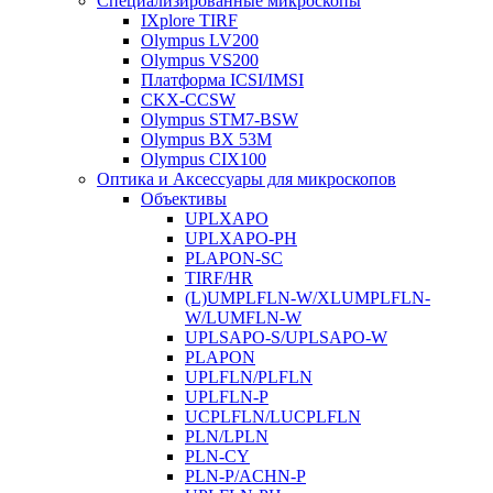
Специализированные микроскопы
IXplore TIRF
Olympus LV200
Olympus VS200
Платформа ICSI/IMSI
CKX-CCSW
Olympus STM7-BSW
Olympus BX 53M
Olympus CIX100
Оптика и Аксессуары для микроскопов
Объективы
UPLXAPO
UPLXAPO-PH
PLAPON-SC
TIRF/HR
(L)UMPLFLN-W/XLUMPLFLN-
W/LUMFLN-W
UPLSAPO-S/UPLSAPO-W
PLAPON
UPLFLN/PLFLN
UPLFLN-P
UCPLFLN/LUCPLFLN
PLN/LPLN
PLN-CY
PLN-P/ACHN-P