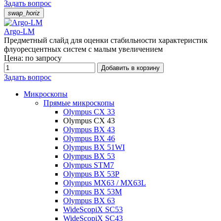
Задать вопрос
swap_horiz
Argo-LM
Предметный слайд для оценки стабильности характеристик
флуоресцентных систем с малым увеличением
Цена: по запросу
Добавить в корзину
Задать вопрос
Микроскопы
Прямые микроскопы
Olympus CX 33
Olympus CX 43
Olympus BX 43
Olympus BX 46
Olympus BX 51WI
Olympus BX 53
Olympus STM7
Olympus BX 53P
Olympus MX63 / MX63L
Olympus BX 53M
Olympus BX 63
WideScopiX SC53
WideScopiX SC43