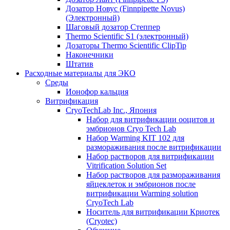
Дозатор Новус (Finnpipette Novus)
(Электронный)
Шаговый дозатор Степпер
Thermo Scientific S1 (электронный)
Дозаторы Thermo Scientific ClipTip
Наконечники
Штатив
Расходные материалы для ЭКО
Среды
Ионофор кальция
Витрификация
CryoTechLab Inc., Япония
Набор для витрификации ооцитов и
эмбрионов Cryo Tech Lab
Набор Warming KIT 102 для
размораживания после витрификации
Набор растворов для витрификации
Vitrification Solution Set
Набор растворов для размораживания
яйцеклеток и эмбрионов после
витрификации Warming solution
CryoTech Lab
Носитель для витрификации Криотек
(Cryotec)