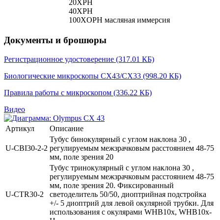
20XPH
40XPH
100XOPH масляная иммерсия
Документы и брошюры
Регистрационное удостоверение
(317.01 КБ)
Биологические микроскопы CX43/CX33
(998.20 КБ)
Правила работы с микроскопом
(336.22 КБ)
Видео
Артикул
Описание
Тубус бинокулярный с углом наклона 30 ,
U‑CBI30‑2‑2
регулируемым межзрачковым расстоянием 48-75
мм, поле зрения 20
Тубус тринокулярный с углом наклона 30 ,
регулируемым межзрачковым расстоянием 48-75
мм, поле зрения 20. Фиксированный
U‑CTR30‑2
светоделитель 50/50, диоптрийная подстройка
+/- 5 диоптрий для левой окулярной трубки. Для
использования с окулярами WHB10x, WHB10x-