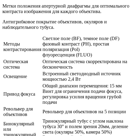
Метки положения апертурной диафрагмы для оптимального
контраста изображения для каждого объектива.
Антигрибковое покрытие объективов, окуляров и
наблюдательного тубуса.
Светлое поле (BF), темное поле (DF)
Методы
фазовый контраст (PH), простая
контрастирования
поляризация (Pol)
флуоресценция (FLUO)
Оптическая
Оптическая система скорректирована на
система
бесконечность
Встроенный светодиодный источник
Освещение
мощностью 2,4 Вт
Общий диапазон перемещения: 15 мм
Винт для ограничения подачи фокуса,
Привод фокуса
регулировка усилия вращения грубой
подачи
Револьвер для
Револьвер для объективов на 5 позиции
объективов
Тринокулярный тубус с углом наклона
Бинокулярный
тубуса 30° и полем зрения 20мм, деление
или
света (окуляры 50%, камера 50%)
тринокулярный