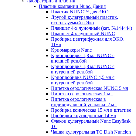
Лабораторный пластик
Пластик компании Nunc, Дания
Пластик NUNC™ для ЭКО
Другой культуральный пластик,
используемый в Эко
Планшет 4-х луночный (кат. №144444)
Планшет 4 х луночный NUNC
Пробирка центрифужная для ЭКО,
11мл
Криомаркеры Nunc
Криопробирка 1,8 мл NUNC с
внешней резьбой
Криопробирка 1,8 мл NUNC с
внутренней резьбой
Криопробирка NUNC 4,5 мл с
внутренней резьбой
Пипетка серологическая NUNC 5 мл
Пипетка серологическая 1 мл
Пипетка серологическая в
индивидуальной упаковке 2 мл
Пробирка коническая 15 мл в штативе
Пробирки круглодонные 14 мл
Флакон культуральный Nunc Easyflask
TC
Чашка культуральная TC Dish Nunclon