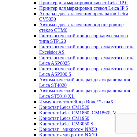
Принтер для маркировки кассет Leica IP C
Принтер для маркировки стекол Leica IP S
Аппарат для заключения препаратов Leica
CV5030
Автомат для заключения под покровное
стекло CTM6
Гистологический процессор карусельного
типа STP120
Гистологический процессор замкнутого типа
Excelsior AS
Гистологический процессор замкнутого типа
Leica ASP6025
Гистологический процессор замкнутого типа
Leica ASP300 S
Автоматический аппарат для окрашивания
Leica ST4020
Автоматический аппарат для окрашивания
Leica ST5010 XL
Иммуногистостейнер Bond™- maX
Криостат Leica CM1520
Криостат Leica CM1860, CM1860UV
Криостат Leica CM1950
Криостат Leica CM3050 S
Криостат - микротом NX50
Криостат - микротом NX70