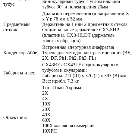
Бинокулярный тубус с углом наклона
тубус
тубуса 30° и полем зрения 20мм
Диапазон перемещения (в направлении X
х Y): 76 мм x 52 мм
Предметный
Держатель на 1 или 2 предметных стекла
столик
Опциональные держатели: CX3-SHP
(пластина), CX3-HLDT (держатель
толстых образцов)
Встроенная апертурная диафрагма
Конденсор Аббе
Турель для методов контрастирования (BF,
2X, DF, Ph1, Ph2, Ph3, FL)
CX43RF / CX43LF с тринокулярным
тубусом и окулярами:
Габариты и вес
Габариты: 211 (Ш) x 376 (Г) x 393 (В) мм
Вес: прибл. 7,3 кг
Тип: План Ахромат
2X
4X
10X
20X
40X
Объективы
60X
100X масляная иммерсия
10XPH