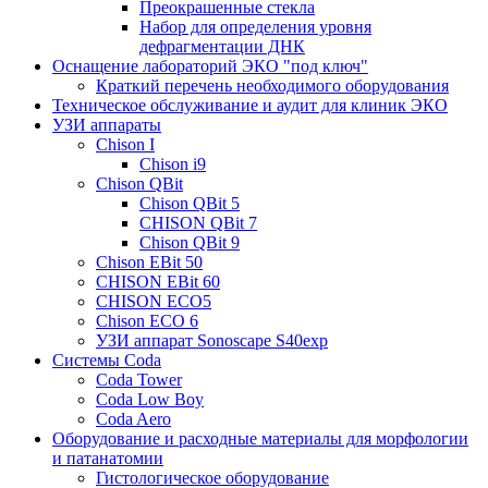
Преокрашенные стекла
Набор для определения уровня
дефрагментации ДНК
Оснащение лабораторий ЭКО "под ключ"
Краткий перечень необходимого оборудования
Техническое обслуживание и аудит для клиник ЭКО
УЗИ аппараты
Chison I
Chison i9
Chison QBit
Chison QBit 5
CHISON QBit 7
Chison QBit 9
Chison EBit 50
CHISON EBit 60
CHISON ECO5
Chison ECO 6
УЗИ аппарат Sonoscape S40exp
Системы Coda
Coda Tower
Coda Low Boy
Coda Aero
Оборудование и расходные материалы для морфологии
и патанатомии
Гистологическое оборудование