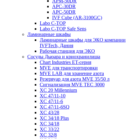
APM-50DR
APC-30DR
APC-50DR
IVF Cube (AR-3100GC)
Labo С-ТОР
Labo С-ТОР Safe Sens
Ламинарные шкафы
Ламинарные шкафы для ЭКО компании
IVFTech, Дания
Рабочая станция для ЭКО
Сосуды Дьюара и криохранилища
Chart Industries ET-серия
MVE для транспортировки
MVE LAB для хранение азота
Резервуар для азота MVE 35/50 л
Сигнализация MVE TEC 3000
XC 20 Millennium
XC 47/11-10
XC 47/11-6
XC 47/11-6SQ
XC 43/28
XC 34/18 Plus
XC 34/18
XC 33/22
XC 32/8