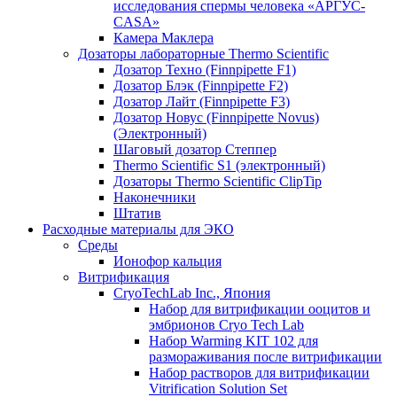
исследования спермы человека «АРГУС-
CASA»
Камера Маклера
Дозаторы лабораторные Thermo Scientific
Дозатор Техно (Finnpipette F1)
Дозатор Блэк (Finnpipette F2)
Дозатор Лайт (Finnpipette F3)
Дозатор Новус (Finnpipette Novus)
(Электронный)
Шаговый дозатор Степпер
Thermo Scientific S1 (электронный)
Дозаторы Thermo Scientific ClipTip
Наконечники
Штатив
Расходные материалы для ЭКО
Среды
Ионофор кальция
Витрификация
CryoTechLab Inc., Япония
Набор для витрификации ооцитов и
эмбрионов Cryo Tech Lab
Набор Warming KIT 102 для
размораживания после витрификации
Набор растворов для витрификации
Vitrification Solution Set