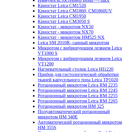
Иммуногистостейнер Bond™- maX
Криостат Leica CM1520
Криостат Leica CM1860, CM1860UV
Криостат Leica CM1950
Криостат Leica CM3050 S
Криостат - микротом NX50
Криостат - микротом NX70
Криостат - микротом HM525 NX
Leica SM 2010R- санный микротом
Микротом с вибрирующим лезвием Leica
VT1000 S
Микротом с вибрирующим лезвием Leica
VT1200
Нагревательный столик Leica HI1220
Прибор для гистологической обработки
тканей карусельного типа Leica TP1020
Ротационный микротом Leica RM 2235
Ротационный микротом Leica RM 2245
Ротационный микротом Leica RM 2255
Ротационный микротом Leica RM 2265
Ротационный микротом HM 325
Полуавтоматический ротационный
микротом HM 340E
Автоматический ротационный микротом
HM 355S