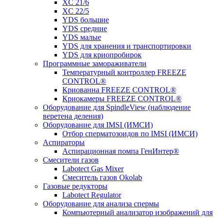
XC 21/6
XC 22/5
YDS большие
YDS средние
YDS малые
YDS для хранения и транспортировки
YDS для криопробирок
Программные замораживатели
Температурный контроллер FREEZE
CONTROL®
Криованна FREEZE CONTROL®
Криокамеры FREEZE CONTROL®
Оборудование для SpindleView (наблюдение
веретена деления)
Оборудование для IMSI (ИМСИ)
Отбор сперматозоидов по IMSI (ИМСИ)
Аспираторы
Аспирационная помпа ГенИнтер®
Смесители газов
Labotect Gas Mixer
Смеситель газов Okolab
Газовые редукторы
Labotect Regulator
Оборудование для анализа спермы
Компьютерный анализатор изображений для