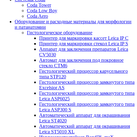
Coda Tower
Coda Low Boy
Coda Aero
Оборудование и расходные материалы для морфологии
и патанатомии
Гистологическое оборудование
Принтер для маркировки кассет Leica IP C
Принтер для маркировки стекол Leica IP S
Аппарат для заключения препаратов Leica
CV5030
Автомат для заключения под покровное
стекло CTM6
Гистологический процессор карусельного
типа STP120
Гистологический процессор замкнутого типа
Excelsior AS
Гистологический процессор замкнутого типа
Leica ASP6025
Гистологический процессор замкнутого типа
Leica ASP300 S
Автоматический аппарат для окрашивания
Leica ST4020
Автоматический аппарат для окрашивания
Leica ST5010 XL