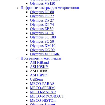
Olympus VS120
Цифровые камеры для микроскопов
Olympus DP 80
Olympus DP 22
Olympus DP 27
Olympus DP 74
Olympus EP 50
Olympus LC 30
Olympus SC 180
Olympus SC 50
Olympus XM 10
Olympus UC 90
Olympus XC 10-IR
Программы и комплексы
ASI HiBand
ASI HiSKY
ASI HiFish
ASI HiPath
CellSens
MECO-PARAS
MECO-SPERM
MECO-MALAR
MECO-MYCOBACT
MECO-HISTOm
Olympus Stream