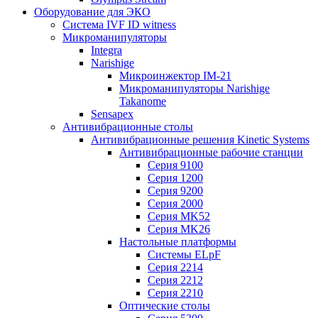
Оборудование для ЭКО
Система IVF ID witness
Микроманипуляторы
Integra
Narishige
Микроинжектор IM-21
Микроманипуляторы Narishige
Takanome
Sensapex
Антивибрационные столы
Антивибрационные решения Kinetic Systems
Антивибрационные рабочие станции
Серия 9100
Серия 1200
Серия 9200
Серия 2000
Серия MK52
Серия MK26
Настольные платформы
Системы ELpF
Серия 2214
Серия 2212
Серия 2210
Оптические столы