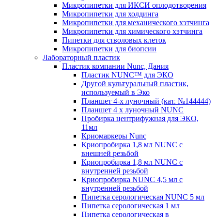
Микропипетки для ИКСИ оплодотворения
Микропипетки для холдинга
Микропипетки для механического хэтчинга
Микропипетки для химического хэтчинга
Пипетки для стволовых клеток
Микропипетки для биопсии
Лабораторный пластик
Пластик компании Nunc, Дания
Пластик NUNC™ для ЭКО
Другой культуральный пластик,
используемый в Эко
Планшет 4-х луночный (кат. №144444)
Планшет 4 х луночный NUNC
Пробирка центрифужная для ЭКО,
11мл
Криомаркеры Nunc
Криопробирка 1,8 мл NUNC с
внешней резьбой
Криопробирка 1,8 мл NUNC с
внутренней резьбой
Криопробирка NUNC 4,5 мл с
внутренней резьбой
Пипетка серологическая NUNC 5 мл
Пипетка серологическая 1 мл
Пипетка серологическая в