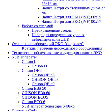
55x16 мм
Чашка Петри со стеклянным дном 27
мм
Чашка Петри для ЭКО (IVF) 60х15
Чашка Петри для ЭКО (IVF) 90х17
Работа со спермой
Преокрашенные стекла
Набор для определения уровня
дефрагментации ДНК
Оснащение лабораторий ЭКО "под ключ"
Краткий перечень необходимого оборудования
Техническое обслуживание и аудит для клиник ЭКО
УЗИ аппараты
Chison I
Chison i9
Chison QBit
Chison QBit 5
CHISON QBit 7
Chison QBit 9
Chison EBit 50
CHISON EBit 60
CHISON ECO5
Chison ECO 6
УЗИ аппарат Sonoscape S40exp
Системы Coda