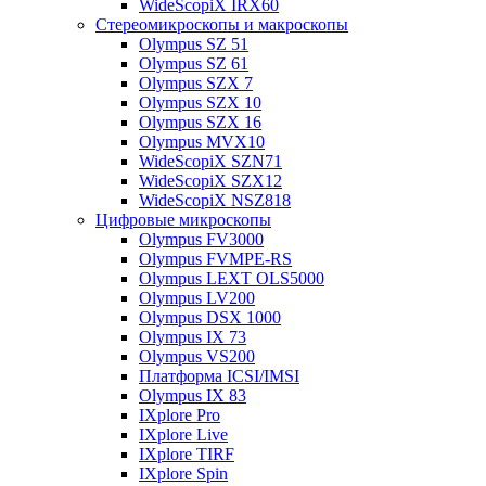
WideScopiX IRX60
Стереомикроскопы и макроскопы
Olympus SZ 51
Olympus SZ 61
Olympus SZX 7
Olympus SZX 10
Olympus SZX 16
Olympus MVX10
WideScopiX SZN71
WideScopiX SZX12
WideScopiX NSZ818
Цифровые микроскопы
Olympus FV3000
Olympus FVMPE-RS
Olympus LEXT OLS5000
Olympus LV200
Olympus DSX 1000
Olympus IX 73
Olympus VS200
Платформа ICSI/IMSI
Olympus IX 83
IXplore Pro
IXplore Live
IXplore TIRF
IXplore Spin