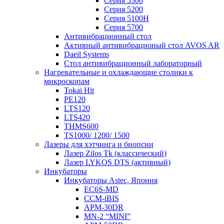
Серия 5300
Серия 5200
Серия 5100H
Серия 5700
Антивибрационный стол
Активный антивибрационый стол AVOS AR
Daeil Systems
Стол антивибрационный лабораторный
Нагревательные и охлаждающие столики к
микроскопам
Tokai Hit
PE120
LTS120
LTS420
THMS600
TS1000/ 1200/ 1500
Лазеры для хэтчинга и биопсии
Лазер Zilos Tk (классический)
Лазер LYKOS DTS (активный)
Инкубаторы
Инкубаторы Astec, Япония
EC6S-MD
CCM-iBIS
APM-30DR
MN-2 “MINI”