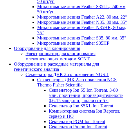
50 шт/уп
Микротомные лезвия Feather S35LL, 240 мм,
50 шт/уп.
Микротомные лезвия Feather А22, 80 мм, 22°
Микротомные лезвия Feather N35, 80 мм, 35°
Микротомные лезвия Feather N35HR, 80 мм,
35°
Микротомные лезвия Feather S35, 80 мм, 35°
Микротомные лезвия Feather S35HP
Оборудование для клонирования
Электропоратор для клонирования
млекопитающих методом SCNT
Оборудование и расходные материалы для
генетического анализа
Секвенаторы ДНК 2-го поколения NGS-1
Секвенаторы ДНК 2-го поколения NGS
Thermo Fisher Scientific
Секвенатор Ion S5 Ion Torrent, 3-80
млн. прочтений, производительность
0,6-15 млрд.п.н., анализ от 5 ч
Секвенатор Ion S5XL Ion Torrent
Компьютерная система Ion Reporter,
сервер и ПО
Секвенатор PGM Ion Torrent
Секвенатор Proton Ion Torrent