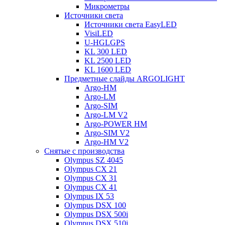
Микрометры
Источники света
Источники света EasyLED
VisiLED
U-HGLGPS
KL 300 LED
KL 2500 LED
KL 1600 LED
Предметные слайды ARGOLIGHT
Argo-HM
Argo-LM
Argo-SIM
Argo-LM V2
Argo-POWER HM
Argo-SIM V2
Argo-HM V2
Снятые с производства
Olympus SZ 4045
Olympus CX 21
Olympus CX 31
Olympus CX 41
Olympus IX 53
Olympus DSX 100
Olympus DSX 500i
Olympus DSX 510i