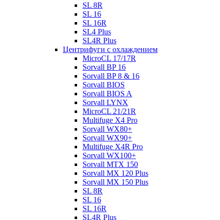
SL 8R
SL 16
SL 16R
SL4 Plus
SL4R Plus
Центрифуги с охлаждением
MicroCL 17/17R
Sorvall BP 16
Sorvall BP 8 & 16
Sorvall BIOS
Sorvall BIOS A
Sorvall LYNX
MicroCL 21/21R
Multifuge X4 Pro
Sorvall WX80+
Sorvall WX90+
Multifuge X4R Pro
Sorvall WX100+
Sorvall МТХ 150
Sorvall МХ 120 Plus
Sorvall МХ 150 Plus
SL 8R
SL 16
SL 16R
SL4R Plus