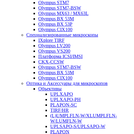
Olympus STM7
Olympus STM7-BSW
Olympus MX63 / MX63L
Olympus BX 53M
Olympus BX 53P
Olympus CIX100
Специализированные микроскопы
IXplore TIRF
Olympus LV200
Olympus VS200
Платформа ICSI/IMSI
CKX-CCSW
Olympus STM7-BSW
Olympus BX 53M
Olympus CIX100
Оптика и Аксессуары для микроскопов
Объективы
UPLXAPO
UPLXAPO-PH
PLAPON-SC
TIRF/HR
(L)UMPLFLN-W/XLUMPLFLN-
W/LUMFLN-W
UPLSAPO-S/UPLSAPO-W
PLAPON