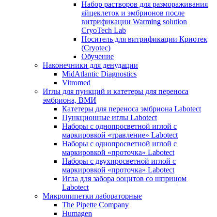
Набор растворов для размораживания
яйцеклеток и эмбрионов после
витрификации Warming solution
CryoTech Lab
Носитель для витрификации Криотек
(Cryotec)
Обучение
Наконечники для денудации
MidAtlantic Diagnostics
Vitromed
Иглы для пункций и катетеры для переноса
эмбриона, ВМИ
Катетеры для переноса эмбриона Labotect
Пункционные иглы Labotect
Наборы с однопросветной иглой с
маркировкой «травление» Labotect
Наборы с однопросветной иглой с
маркировкой «проточка» Labotect
Наборы с двухпросветной иглой с
маркировкой «проточка» Labotect
Игла для забора ооцитов со шприцом
Labotect
Микропипетки лабораторные
The Pipette Company
Humagen