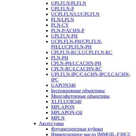
UPLFLN/PLFLN
UPLFLN-P
UCPLFLN/LUCPLFLN
PLN/LPLN
PLN-CY
PLN-P/ACHN-P
UPLFLN-PH
UCPLFLN-PH/CPLFLN-
PH/LUCPLFLN-PH
CPLFLN-RC/LUCPLFLN-RC
PLN-PH
CPLN-PH/LCACHN-PH
CPLN-RC/LCACHN-RC
UPLFLN-IPC/CACHN-IPC/LCACHN-
IPC
UAPON340
Беспокровные объективы
Многофотонные объективы
XLFLUOR340
MPLAPON
MPLAPON-Oil
MPLN
Аксессуары
Флуоресцентные кубики
Иммерсионное масло IMMOIL-F30CC