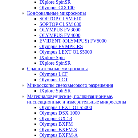
IXplore SpinSR
Olympus CIX100
Конфокальные микроскопы
SOPTOP CLSM 610
SOPTOP CLSM 680
OLYMPUS FV3000
OLYMPUS FV4000
EVIDENT (OLYMPUS) FV5000
Olympus FVMPE-RS
Olympus LEXT OLS5000
IXplore Spin
IXplore SpinSR
Сравнительные микроскопы
Olympus LCF
Olympus LCT
Микроскопы сверхвысокого разрешения
IXplore SpinSR
Материаловедческие, поляризационные,
инспекционные и измерительные микроскопы
Olympus LEXT OLS5000
Olympus DSX 1000
Olympus GX 53
Olympus BXFM
Olympus BXFM-S
Olympus BXFM-A