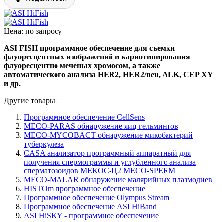
Цена: по запросу
ASI FISH программное обеспечение для съемки
флуоресцентных изображений и кариотипирования
флуоресцентно меченых хромосом, а также
автоматического анализа HER2, HER2/neu, ALK, CEP XY
и др.
Другие товары:
Программное обеспечение CellSens
MECO-PARAS обнаружение яиц гельминтов
MECO-MYCOBACT обнаружение микобактерий
туберкулеза
CASA анализатор программный аппаратный для
получения спермограммы и углубленного анализа
сперматозоидов МЕКОС-Ц2 MECO-SPERM
MECO-MALAR обнаружение малярийных плазмодиев
HISTOm программное обеспечение
Программное обеспечение Olympus Stream
Программное обеспечение ASI HiBand
ASI HiSKY - программное обеспечение