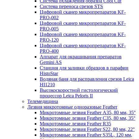
Система охлаждения образца Cool Cut
Система переноса срезов STS
Цифровой сканер микропрепаратов KF-
PRO-002
Цифровой сканер микропрепаратов KF-
PRO-005
Цифровой сканер микропрепаратов KF-
PRO-120
Цифровой сканер микропрепаратов KF-
PRO-400
Аппарат для окрашивания препаратов
Gemini AS
Станция для заливки образцов в парафин
HistoStar
Водяная баня для расправления срезов Leica
HI1210
Высокоскоростной гистологический
процессор Leica Peloris II
Телемедицина
Лезвия микротомные одноразовые Feather
Микротомные лезвия Feather А35, 80 мм, 35°
Микротомные лезвия Feather С35, 80 мм, 35°
Микротомные лезвия Feather R35
Микротомные лезвия Feather S22, 80 мм, 22°
Микротомные лезвия Feather S35L, 120 мм,