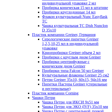
индивидуальной упаковке 2 мл
Пробирка коническая 15 мл в штативе
Пробирки круглодонные 14 мл
Флакон культуральный Nunc Easyflask
TC
Чашка культуральная TC Dish Nunclon
D 35x10
Пластик компании Greiner, Германия
Серологические пипетки Greiner
1,2,5,10,25 мл в индивидуальной
упаковке
Криопробирки Greiner объем 2 мл
Пробирки с круглым дном Greiner
Пробирки центрифужные с
коническим дном Greiner
Пробирки типа Falcon 50 мл Greiner
Культуральные флаконы Greiner 25 см2
Петри Greiner 35х10, 60х15, 94х16 мм
Пипетки Пастера Greiner (стерильные
и нестерильные)
Пластик компании Corning
Чашки Петри
Чашка Петри для ИКСИ 9x51 мм
Чашка Петри для ЭКО (IVF) 35x10 мм
Чашка Петри с центральной лункой