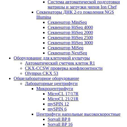
Система автоматической подготовки
матрицы и загрузки чипов Ion Chef
Секвенаторы ДНК 2-го поколения NGS
Illumina
Секвенатор MiniSeq
Секвенатор HiSeq 4000
Секвенатор HiSeq 2000
Секвенатор HiSeq 2500
Секвенатор HiSeq 3000
Секвенатор MiSeq
Секвенатор NextSeq
Оборудование для клеточной культуры
Автоматический счетчик клеток R1
CKX-CCSW проверка конфлюэнтности
Olympus CKX 53
Общелабораторное оборудование
Лабораторные центрифуги
Микроцентрифуги
MicroCL 17/17R
MicroCL 21/21R
mySPIN 12
mySPIN 6
Центрифуги напольные высокоскоростные
Sorvall BP 8
Sorvall BP 16