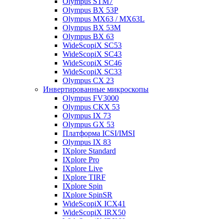
Olympus STM7
Olympus BX 53P
Olympus MX63 / MX63L
Olympus BX 53M
Olympus BX 63
WideScopiX SC53
WideScopiX SC43
WideScopiX SC46
WideScopiX SC33
Olympus CX 23
Инвертированные микроскопы
Olympus FV3000
Olympus CKX 53
Olympus IX 73
Olympus GX 53
Платформа ICSI/IMSI
Olympus IX 83
IXplore Standard
IXplore Pro
IXplore Live
IXplore TIRF
IXplore Spin
IXplore SpinSR
WideScopiX ICX41
WideScopiX IRX50