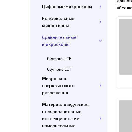
данног
Цифровые микроскопы
абсолю
Конфокальные
микроскопы
Сравнительные
микроскопы
Olympus LCF
Olympus LCT
Микроскопы
сверхвысокого
разрешения
Материаловедческие,
поляризационные,
инспекционные и
измерительные