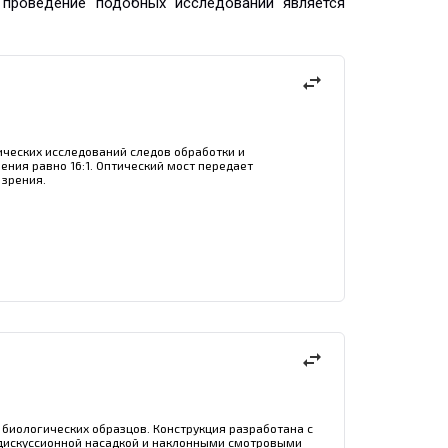
е проведение подобных исследований является
swap_horiz
ческих исследований следов обработки и
ния равно 16:1. Оптический мост передает
 зрения.
swap_horiz
биологических образцов. Конструкция разработана с
 дискуссионной насадкой и наклонными смотровыми