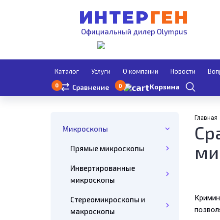
ИНТЕР
ГЕН
Официальный дилер Olympus
Каталог
Услуги
О компании
Новости
Воп
0
0
Корзина
Сравнение
Главная
С
Микроскопы
ми
Прямые микроскопы
Инвертированные
микроскопы
Крими
Стереомикроскопы и
позвол
макроскопы