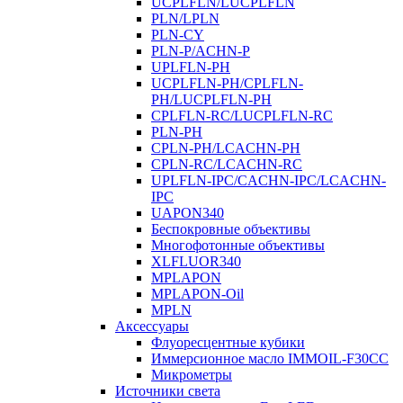
UCPLFLN/LUCPLFLN
PLN/LPLN
PLN-CY
PLN-P/ACHN-P
UPLFLN-PH
UCPLFLN-PH/CPLFLN-
PH/LUCPLFLN-PH
CPLFLN-RC/LUCPLFLN-RC
PLN-PH
CPLN-PH/LCACHN-PH
CPLN-RC/LCACHN-RC
UPLFLN-IPC/CACHN-IPC/LCACHN-
IPC
UAPON340
Беспокровные объективы
Многофотонные объективы
XLFLUOR340
MPLAPON
MPLAPON-Oil
MPLN
Аксессуары
Флуоресцентные кубики
Иммерсионное масло IMMOIL-F30CC
Микрометры
Источники света