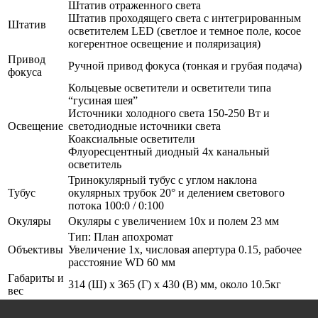
Штатив отраженного света
Штатив проходящего света с интегрированным
Штатив
осветителем LED (светлое и темное поле, косое
когерентное освещение и поляризация)
Привод
Ручной привод фокуса (тонкая и грубая подача)
фокуса
Кольцевые осветители и осветители типа
“гусиная шея”
Источники холодного света 150-250 Вт и
Освещение
светодиодные источники света
Коаксиальные осветители
Флуоресцентный диодный 4х канальный
осветитель
Тринокулярный тубус с углом наклона
Тубус
окулярных трубок 20° и делением светового
потока 100:0 / 0:100
Окуляры
Окуляры с увеличением 10х и полем 23 мм
Тип: План апохромат
Объективы
Увеличение 1х, числовая апертура 0.15, рабочее
расстояние WD 60 мм
Габариты и
314 (Ш) x 365 (Г) x 430 (В) мм, около 10.5кг
вес