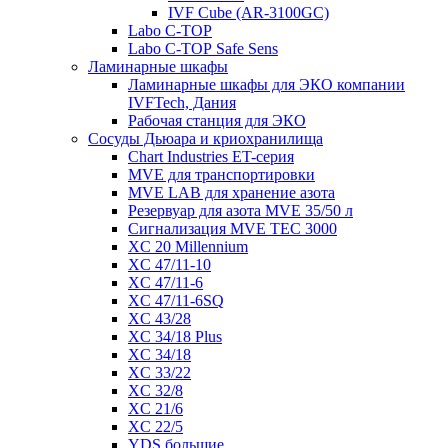
IVF Cube (AR-3100GC)
Labo С-ТОР
Labo С-ТОР Safe Sens
Ламинарные шкафы
Ламинарные шкафы для ЭКО компании
IVFTech, Дания
Рабочая станция для ЭКО
Сосуды Дьюара и криохранилища
Chart Industries ET-серия
MVE для транспортировки
MVE LAB для хранение азота
Резервуар для азота MVE 35/50 л
Сигнализация MVE TEC 3000
XC 20 Millennium
XC 47/11-10
XC 47/11-6
XC 47/11-6SQ
XC 43/28
XC 34/18 Plus
XC 34/18
XC 33/22
XC 32/8
XC 21/6
XC 22/5
YDS большие