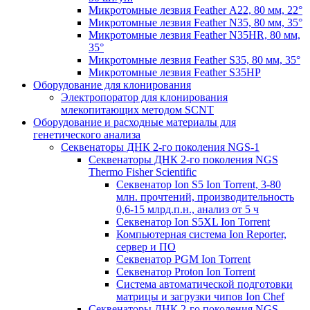
Микротомные лезвия Feather А22, 80 мм, 22°
Микротомные лезвия Feather N35, 80 мм, 35°
Микротомные лезвия Feather N35HR, 80 мм,
35°
Микротомные лезвия Feather S35, 80 мм, 35°
Микротомные лезвия Feather S35HP
Оборудование для клонирования
Электропоратор для клонирования
млекопитающих методом SCNT
Оборудование и расходные материалы для
генетического анализа
Секвенаторы ДНК 2-го поколения NGS-1
Секвенаторы ДНК 2-го поколения NGS
Thermo Fisher Scientific
Секвенатор Ion S5 Ion Torrent, 3-80
млн. прочтений, производительность
0,6-15 млрд.п.н., анализ от 5 ч
Секвенатор Ion S5XL Ion Torrent
Компьютерная система Ion Reporter,
сервер и ПО
Секвенатор PGM Ion Torrent
Секвенатор Proton Ion Torrent
Система автоматической подготовки
матрицы и загрузки чипов Ion Chef
Секвенаторы ДНК 2-го поколения NGS