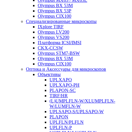
Olympus MX63 / MX63L
Olympus BX 53M
Olympus BX 53P
Olympus CIX100
Специализированные микроскопы
IXplore TIRF
Olympus LV200
Olympus VS200
Платформа ICSI/IMSI
CKX-CCSW
Olympus STM7-BSW
Olympus BX 53M
Olympus CIX100
Оптика и Аксессуары для микроскопов
Объективы
UPLXAPO
UPLXAPO-PH
PLAPON-SC
TIRF/HR
(L)UMPLFLN-W/XLUMPLFLN-
W/LUMFLN-W
UPLSAPO-S/UPLSAPO-W
PLAPON
UPLFLN/PLFLN
UPLFLN-P