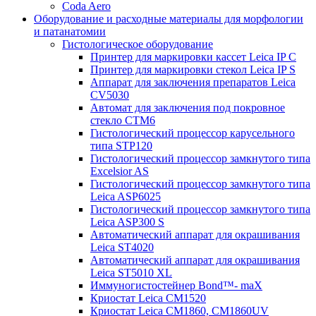
Coda Aero
Оборудование и расходные материалы для морфологии
и патанатомии
Гистологическое оборудование
Принтер для маркировки кассет Leica IP C
Принтер для маркировки стекол Leica IP S
Аппарат для заключения препаратов Leica
CV5030
Автомат для заключения под покровное
стекло CTM6
Гистологический процессор карусельного
типа STP120
Гистологический процессор замкнутого типа
Excelsior AS
Гистологический процессор замкнутого типа
Leica ASP6025
Гистологический процессор замкнутого типа
Leica ASP300 S
Автоматический аппарат для окрашивания
Leica ST4020
Автоматический аппарат для окрашивания
Leica ST5010 XL
Иммуногистостейнер Bond™- maX
Криостат Leica CM1520
Криостат Leica CM1860, CM1860UV