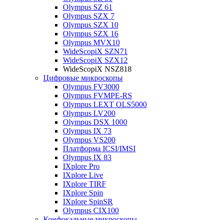
Olympus SZ 61
Olympus SZX 7
Olympus SZX 10
Olympus SZX 16
Olympus MVX10
WideScopiX SZN71
WideScopiX SZX12
WideScopiX NSZ818
Цифровые микроскопы
Olympus FV3000
Olympus FVMPE-RS
Olympus LEXT OLS5000
Olympus LV200
Olympus DSX 1000
Olympus IX 73
Olympus VS200
Платформа ICSI/IMSI
Olympus IX 83
IXplore Pro
IXplore Live
IXplore TIRF
IXplore Spin
IXplore SpinSR
Olympus CIX100
Конфокальные микроскопы