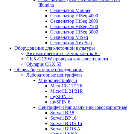
Illumina
Секвенатор MiniSeq
Секвенатор HiSeq 4000
Секвенатор HiSeq 2000
Секвенатор HiSeq 2500
Секвенатор HiSeq 3000
Секвенатор MiSeq
Секвенатор NextSeq
Оборудование для клеточной культуры
Автоматический счетчик клеток R1
CKX-CCSW проверка конфлюэнтности
Olympus CKX 53
Общелабораторное оборудование
Лабораторные центрифуги
Микроцентрифуги
MicroCL 17/17R
MicroCL 21/21R
mySPIN 12
mySPIN 6
Центрифуги напольные высокоскоростные
Sorvall BP 8
Sorvall BP 16
Sorvall BIOS 16
Sorvall BIOS A