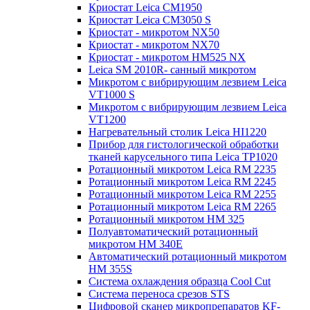
Криостат Leica CM1950
Криостат Leica CM3050 S
Криостат - микротом NX50
Криостат - микротом NX70
Криостат - микротом HM525 NX
Leica SM 2010R- санный микротом
Микротом с вибрирующим лезвием Leica
VT1000 S
Микротом с вибрирующим лезвием Leica
VT1200
Нагревательный столик Leica HI1220
Прибор для гистологической обработки
тканей карусельного типа Leica TP1020
Ротационный микротом Leica RM 2235
Ротационный микротом Leica RM 2245
Ротационный микротом Leica RM 2255
Ротационный микротом Leica RM 2265
Ротационный микротом HM 325
Полуавтоматический ротационный
микротом HM 340E
Автоматический ротационный микротом
HM 355S
Система охлаждения образца Cool Cut
Система переноса срезов STS
Цифровой сканер микропрепаратов KF-