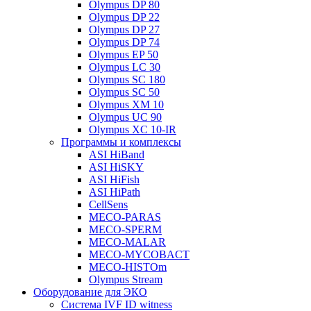
Olympus DP 80
Olympus DP 22
Olympus DP 27
Olympus DP 74
Olympus EP 50
Olympus LC 30
Olympus SC 180
Olympus SC 50
Olympus XM 10
Olympus UC 90
Olympus XC 10-IR
Программы и комплексы
ASI HiBand
ASI HiSKY
ASI HiFish
ASI HiPath
CellSens
MECO-PARAS
MECO-SPERM
MECO-MALAR
MECO-MYCOBACT
MECO-HISTOm
Olympus Stream
Оборудование для ЭКО
Система IVF ID witness