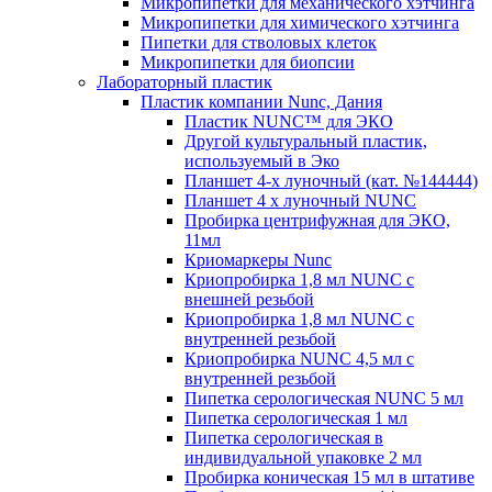
Микропипетки для механического хэтчинга
Микропипетки для химического хэтчинга
Пипетки для стволовых клеток
Микропипетки для биопсии
Лабораторный пластик
Пластик компании Nunc, Дания
Пластик NUNC™ для ЭКО
Другой культуральный пластик,
используемый в Эко
Планшет 4-х луночный (кат. №144444)
Планшет 4 х луночный NUNC
Пробирка центрифужная для ЭКО,
11мл
Криомаркеры Nunc
Криопробирка 1,8 мл NUNC с
внешней резьбой
Криопробирка 1,8 мл NUNC с
внутренней резьбой
Криопробирка NUNC 4,5 мл с
внутренней резьбой
Пипетка серологическая NUNC 5 мл
Пипетка серологическая 1 мл
Пипетка серологическая в
индивидуальной упаковке 2 мл
Пробирка коническая 15 мл в штативе