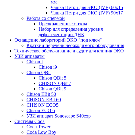
мм
Чашка Петри для ЭКО (IVF) 60х15
Чашка Петри для ЭКО (IVF) 90х17
Работа со спермой
Преокрашенные стекла
Набор для определения уровня
дефрагментации ДНК
Оснащение лабораторий ЭКО "под ключ"
Краткий перечень необходимого оборудования
Техническое обслуживание и аудит для клиник ЭКО
УЗИ аппараты
Chison I
Chison i9
Chison QBit
Chison QBit 5
CHISON QBit 7
Chison QBit 9
Chison EBit 50
CHISON EBit 60
CHISON ECO5
Chison ECO 6
УЗИ аппарат Sonoscape S40exp
Системы Coda
Coda Tower
Coda Low Boy