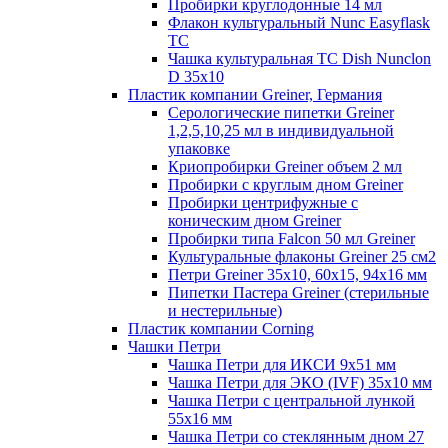
Пробирки круглодонные 14 мл
Флакон культуральный Nunc Easyflask
TC
Чашка культуральная TC Dish Nunclon
D 35x10
Пластик компании Greiner, Германия
Серологические пипетки Greiner
1,2,5,10,25 мл в индивидуальной
упаковке
Криопробирки Greiner объем 2 мл
Пробирки с круглым дном Greiner
Пробирки центрифужные с
коническим дном Greiner
Пробирки типа Falcon 50 мл Greiner
Культуральные флаконы Greiner 25 см2
Петри Greiner 35х10, 60х15, 94х16 мм
Пипетки Пастера Greiner (стерильные
и нестерильные)
Пластик компании Corning
Чашки Петри
Чашка Петри для ИКСИ 9x51 мм
Чашка Петри для ЭКО (IVF) 35x10 мм
Чашка Петри с центральной лункой
55x16 мм
Чашка Петри со стеклянным дном 27