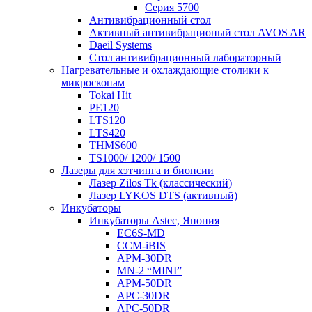
Серия 5700
Антивибрационный стол
Активный антивибрационый стол AVOS AR
Daeil Systems
Стол антивибрационный лабораторный
Нагревательные и охлаждающие столики к
микроскопам
Tokai Hit
PE120
LTS120
LTS420
THMS600
TS1000/ 1200/ 1500
Лазеры для хэтчинга и биопсии
Лазер Zilos Tk (классический)
Лазер LYKOS DTS (активный)
Инкубаторы
Инкубаторы Astec, Япония
EC6S-MD
CCM-iBIS
APM-30DR
MN-2 “MINI”
APM-50DR
APC-30DR
APC-50DR