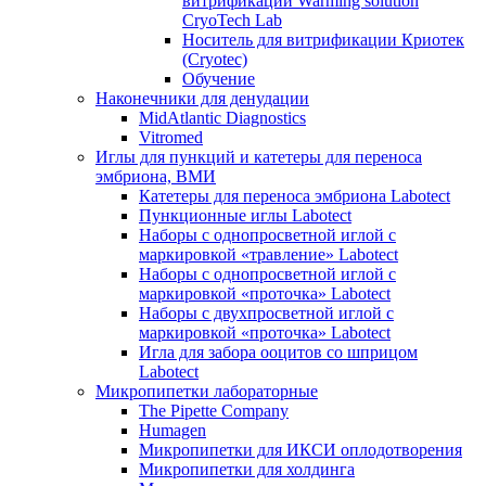
витрификации Warming solution
CryoTech Lab
Носитель для витрификации Криотек
(Cryotec)
Обучение
Наконечники для денудации
MidAtlantic Diagnostics
Vitromed
Иглы для пункций и катетеры для переноса
эмбриона, ВМИ
Катетеры для переноса эмбриона Labotect
Пункционные иглы Labotect
Наборы с однопросветной иглой с
маркировкой «травление» Labotect
Наборы с однопросветной иглой с
маркировкой «проточка» Labotect
Наборы с двухпросветной иглой с
маркировкой «проточка» Labotect
Игла для забора ооцитов со шприцом
Labotect
Микропипетки лабораторные
The Pipette Company
Humagen
Микропипетки для ИКСИ оплодотворения
Микропипетки для холдинга