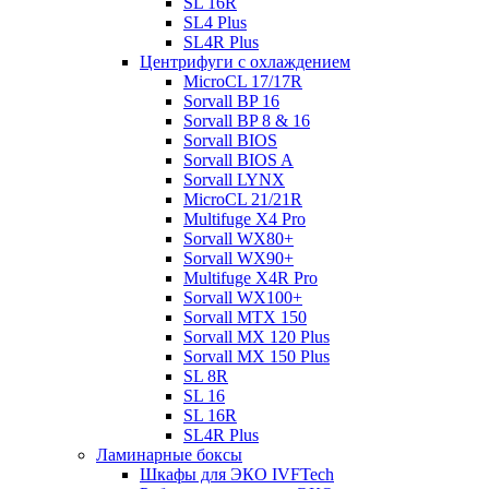
SL 16R
SL4 Plus
SL4R Plus
Центрифуги с охлаждением
MicroCL 17/17R
Sorvall BP 16
Sorvall BP 8 & 16
Sorvall BIOS
Sorvall BIOS A
Sorvall LYNX
MicroCL 21/21R
Multifuge X4 Pro
Sorvall WX80+
Sorvall WX90+
Multifuge X4R Pro
Sorvall WX100+
Sorvall МТХ 150
Sorvall МХ 120 Plus
Sorvall МХ 150 Plus
SL 8R
SL 16
SL 16R
SL4R Plus
Ламинарные боксы
Шкафы для ЭКО IVFTech