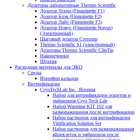
Дозаторы лабораторные Thermo Scientific
Дозатор Техно (Finnpipette F1)
Дозатор Блэк (Finnpipette F2)
Дозатор Лайт (Finnpipette F3)
Дозатор Новус (Finnpipette Novus)
(Электронный)
Шаговый дозатор Степпер
Thermo Scientific S1 (электронный)
Дозаторы Thermo Scientific ClipTip
Наконечники
Штатив
Расходные материалы для ЭКО
Среды
Ионофор кальция
Витрификация
CryoTechLab Inc., Япония
Набор для витрификации ооцитов и
эмбрионов Cryo Tech Lab
Набор Warming KIT 102 для
размораживания после витрификации
Набор растворов для витрификации
Vitrification Solution Set
Набор растворов для размораживания
яйцеклеток и эмбрионов после