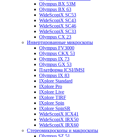
Olympus BX 53M
Olympus BX 63
WideScopiX SC53
WideScopiX SC43
WideScopiX SC46
WideScopiX SC33
Olympus CX 23
Инвертированные микроскопы
Olympus FV3000
Olympus CKX 53
Olympus IX 73
Olympus GX 53
Платформа ICSI/IMSI
Olympus IX 83
IXplore Standard
IXplore Pro
IXplore Live
IXplore TIRF
IXplore Spin
IXplore SpinSR
WideScopiX ICX41
WideScopiX IRX50
WideScopiX IRX60
Стереомикроскопы и макроскопы
Olympus SZ 51