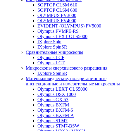
SOPTOP CLSM 610
SOPTOP CLSM 680
OLYMPUS FV3000
OLYMPUS FV4000
EVIDENT (OLYMPUS) FV5000
Olympus FVMPE-RS
Olympus LEXT OLS5000
IXplore Spin
IXplore SpinSR
Сравнительные микроскопы
Olympus LCF
Olympus LCT
Микроскопы сверхвысокого разрешения
IXplore SpinSR
Материаловедческие, поляризационные,
инспекционные и измерительные микроскопы
Olympus LEXT OLS5000
Olympus DSX 1000
Olympus GX 53
Olympus BXFM
Olympus BXFM-S
Olympus BXFM-A
Olympus STM7
Olympus STM7-BSW