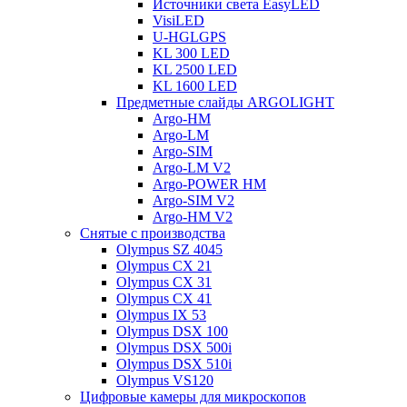
Источники света EasyLED
VisiLED
U-HGLGPS
KL 300 LED
KL 2500 LED
KL 1600 LED
Предметные слайды ARGOLIGHT
Argo-HM
Argo-LM
Argo-SIM
Argo-LM V2
Argo-POWER HM
Argo-SIM V2
Argo-HM V2
Снятые с производства
Olympus SZ 4045
Olympus CX 21
Olympus CX 31
Olympus CX 41
Olympus IX 53
Olympus DSX 100
Olympus DSX 500i
Olympus DSX 510i
Olympus VS120
Цифровые камеры для микроскопов