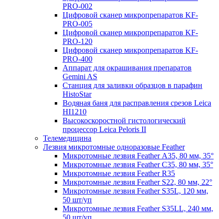
PRO-002
Цифровой сканер микропрепаратов KF-
PRO-005
Цифровой сканер микропрепаратов KF-
PRO-120
Цифровой сканер микропрепаратов KF-
PRO-400
Аппарат для окрашивания препаратов
Gemini AS
Станция для заливки образцов в парафин
HistoStar
Водяная баня для расправления срезов Leica
HI1210
Высокоскоростной гистологический
процессор Leica Peloris II
Телемедицина
Лезвия микротомные одноразовые Feather
Микротомные лезвия Feather А35, 80 мм, 35°
Микротомные лезвия Feather С35, 80 мм, 35°
Микротомные лезвия Feather R35
Микротомные лезвия Feather S22, 80 мм, 22°
Микротомные лезвия Feather S35L, 120 мм,
50 шт/уп
Микротомные лезвия Feather S35LL, 240 мм,
50 шт/уп.