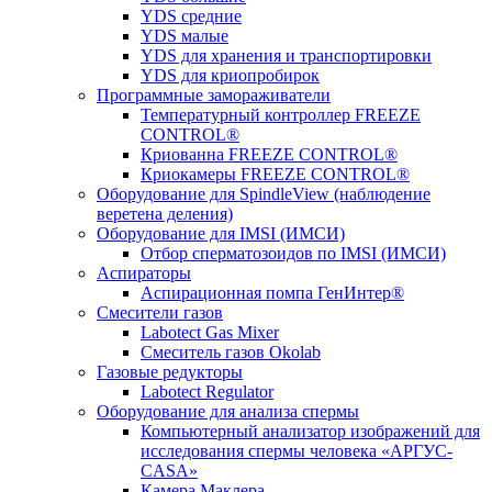
YDS средние
YDS малые
YDS для хранения и транспортировки
YDS для криопробирок
Программные замораживатели
Температурный контроллер FREEZE
CONTROL®
Криованна FREEZE CONTROL®
Криокамеры FREEZE CONTROL®
Оборудование для SpindleView (наблюдение
веретена деления)
Оборудование для IMSI (ИМСИ)
Отбор сперматозоидов по IMSI (ИМСИ)
Аспираторы
Аспирационная помпа ГенИнтер®
Смесители газов
Labotect Gas Mixer
Смеситель газов Okolab
Газовые редукторы
Labotect Regulator
Оборудование для анализа спермы
Компьютерный анализатор изображений для
исследования спермы человека «АРГУС-
CASA»
Камера Маклера