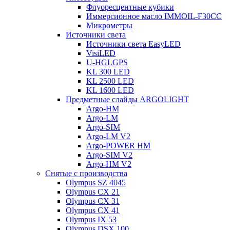
Флуоресцентные кубики
Иммерсионное масло IMMOIL-F30CC
Микрометры
Источники света
Источники света EasyLED
VisiLED
U-HGLGPS
KL 300 LED
KL 2500 LED
KL 1600 LED
Предметные слайды ARGOLIGHT
Argo-HM
Argo-LM
Argo-SIM
Argo-LM V2
Argo-POWER HM
Argo-SIM V2
Argo-HM V2
Снятые с производства
Olympus SZ 4045
Olympus CX 21
Olympus CX 31
Olympus CX 41
Olympus IX 53
Olympus DSX 100