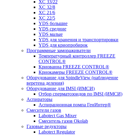
XC 33/22
XC 32/8
XC 21/6
XC 22/5
YDS большие
YDS средние
YDS малые
YDS для хранения и транспортировки
YDS для криопробирок
Программные замораживатели
Температурный контроллер FREEZE
CONTROL®
Криованна FREEZE CONTROL®
Криокамеры FREEZE CONTROL®
Оборудование для SpindleView (наблюдение
веретена деления)
Оборудование для IMSI (ИМСИ)
Отбор сперматозоидов по IMSI (ИМСИ)
Аспираторы
Аспирационная помпа ГенИнтер®
Смесители газов
Labotect Gas Mixer
Смеситель газов Okolab
Газовые редукторы
Labotect Regulator