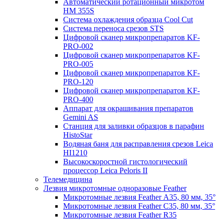
Автоматический ротационный микротом
HM 355S
Система охлаждения образца Cool Cut
Система переноса срезов STS
Цифровой сканер микропрепаратов KF-
PRO-002
Цифровой сканер микропрепаратов KF-
PRO-005
Цифровой сканер микропрепаратов KF-
PRO-120
Цифровой сканер микропрепаратов KF-
PRO-400
Аппарат для окрашивания препаратов
Gemini AS
Станция для заливки образцов в парафин
HistoStar
Водяная баня для расправления срезов Leica
HI1210
Высокоскоростной гистологический
процессор Leica Peloris II
Телемедицина
Лезвия микротомные одноразовые Feather
Микротомные лезвия Feather А35, 80 мм, 35°
Микротомные лезвия Feather С35, 80 мм, 35°
Микротомные лезвия Feather R35