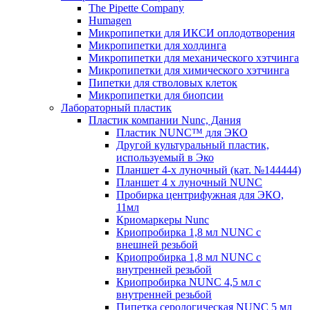
The Pipette Company
Humagen
Микропипетки для ИКСИ оплодотворения
Микропипетки для холдинга
Микропипетки для механического хэтчинга
Микропипетки для химического хэтчинга
Пипетки для стволовых клеток
Микропипетки для биопсии
Лабораторный пластик
Пластик компании Nunc, Дания
Пластик NUNC™ для ЭКО
Другой культуральный пластик,
используемый в Эко
Планшет 4-х луночный (кат. №144444)
Планшет 4 х луночный NUNC
Пробирка центрифужная для ЭКО,
11мл
Криомаркеры Nunc
Криопробирка 1,8 мл NUNC с
внешней резьбой
Криопробирка 1,8 мл NUNC с
внутренней резьбой
Криопробирка NUNC 4,5 мл с
внутренней резьбой
Пипетка серологическая NUNC 5 мл