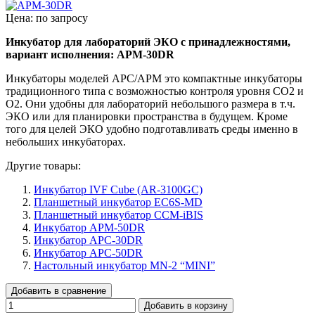
Цена: по запросу
Инкубатор для лабораторий ЭКО с принадлежностями,
вариант исполнения: APM-30DR
Инкубаторы моделей APC/APM это компактные инкубаторы
традиционного типа с возможностью контроля уровня CO2 и
O2. Они удобны для лабораторий небольшого размера в т.ч.
ЭКО или для планировки пространства в будущем. Кроме
того для целей ЭКО удобно подготавливать среды именно в
небольших инкубаторах.
Другие товары:
Инкубатор IVF Cube (AR-3100GC)
Планшетный инкубатор EC6S-MD
Планшетный инкубатор CCM-iBIS
Инкубатор APM-50DR
Инкубатор APC-30DR
Инкубатор APC-50DR
Настольный инкубатор MN-2 “MINI”
Добавить в сравнение
Добавить в корзину