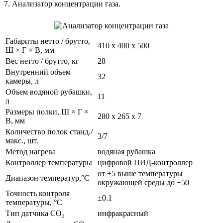
7. Анализатор концентрации газа.
Габариты нетто / брутто,
410 x 400 x 500
Ш × Г × В, мм
Вес нетто / брутто, кг
28
Внутренний объем
32
камеры, л
Объем водяной рубашки,
11
л
Размеры полки, Ш × Г ×
280 x 265 x 7
В, мм
Количество полок станд./
3/7
макс., шт.
Метод нагрева
водяная рубашка
Контроллер температуры
цифровой ПИД-контроллер
от +5 выше температуры
Диапазон температур,°С
окружающей среды до +50
Точность контроля
±0.1
температуры, °С
Тип датчика CO₂
инфракрасный