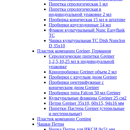
Пипетка серологическая 1 мл
Пипетка серологическая в
индивидуальной упаковке 2 мл
Пробирка коническая 15 мл в штативе
Пробирки круглодонные 14 мл
Флакон культуральный Nunc Easyflask
TC
Чашка культуральная TC Dish Nunclon
D 35x10
Пластик компании Greiner, Германия
Серологические пипетки Greiner
1,2,5,10,25 мл в индивидуальной
упаковке
Криопробирки Greiner объем 2 мл
Пробирки с круглым дном Greiner
Пробирки центрифужные с
коническим дном Greiner
Пробирки типа Falcon 50 мл Greiner
Культуральные флаконы Greiner 25 см2
Петри Greiner 35х10, 60х15, 94х16 мм
Пипетки Пастера Greiner (стерильные
и нестерильные)
Пластик компании Corning
Чашки Петри
Чашка Петри для ИКСИ 9x51 мм