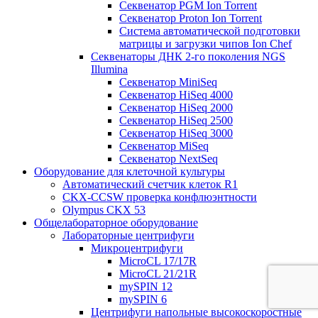
Секвенатор PGM Ion Torrent
Секвенатор Proton Ion Torrent
Система автоматической подготовки
матрицы и загрузки чипов Ion Chef
Секвенаторы ДНК 2-го поколения NGS
Illumina
Секвенатор MiniSeq
Секвенатор HiSeq 4000
Секвенатор HiSeq 2000
Секвенатор HiSeq 2500
Секвенатор HiSeq 3000
Секвенатор MiSeq
Секвенатор NextSeq
Оборудование для клеточной культуры
Автоматический счетчик клеток R1
CKX-CCSW проверка конфлюэнтности
Olympus CKX 53
Общелабораторное оборудование
Лабораторные центрифуги
Микроцентрифуги
MicroCL 17/17R
MicroCL 21/21R
mySPIN 12
mySPIN 6
Центрифуги напольные высокоскоростные