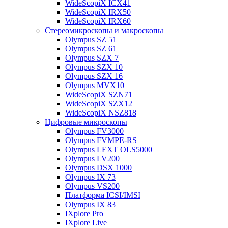
WideScopiX ICX41
WideScopiX IRX50
WideScopiX IRX60
Стереомикроскопы и макроскопы
Olympus SZ 51
Olympus SZ 61
Olympus SZX 7
Olympus SZX 10
Olympus SZX 16
Olympus MVX10
WideScopiX SZN71
WideScopiX SZX12
WideScopiX NSZ818
Цифровые микроскопы
Olympus FV3000
Olympus FVMPE-RS
Olympus LEXT OLS5000
Olympus LV200
Olympus DSX 1000
Olympus IX 73
Olympus VS200
Платформа ICSI/IMSI
Olympus IX 83
IXplore Pro
IXplore Live