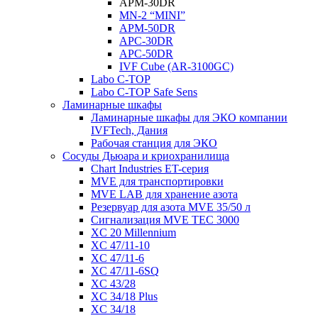
APM-30DR
MN-2 “MINI”
APM-50DR
APC-30DR
APC-50DR
IVF Cube (AR-3100GC)
Labo С-ТОР
Labo С-ТОР Safe Sens
Ламинарные шкафы
Ламинарные шкафы для ЭКО компании
IVFTech, Дания
Рабочая станция для ЭКО
Сосуды Дьюара и криохранилища
Chart Industries ET-серия
MVE для транспортировки
MVE LAB для хранение азота
Резервуар для азота MVE 35/50 л
Сигнализация MVE TEC 3000
XC 20 Millennium
XC 47/11-10
XC 47/11-6
XC 47/11-6SQ
XC 43/28
XC 34/18 Plus
XC 34/18