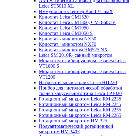
Автоматический аппарат для окрашивания
Leica ST5010 XL
Иммуногистостейнер Bond™- maX
Криостат Leica CM1520
Криостат Leica CM1860, CM1860UV
Криостат Leica CM1950
Криостат Leica CM3050 S
Криостат - микротом NX50
Криостат - микротом NX70
Криостат - микротом HM525 NX
Leica SM 2010R- санный микротом
Микротом с вибрирующим лезвием Leica
VT1000 S
Микротом с вибрирующим лезвием Leica
VT1200
Нагревательный столик Leica HI1220
Прибор для гистологической обработки
тканей карусельного типа Leica TP1020
Ротационный микротом Leica RM 2235
Ротационный микротом Leica RM 2245
Ротационный микротом Leica RM 2255
Ротационный микротом Leica RM 2265
Ротационный микротом HM 325
Полуавтоматический ротационный
микротом HM 340E