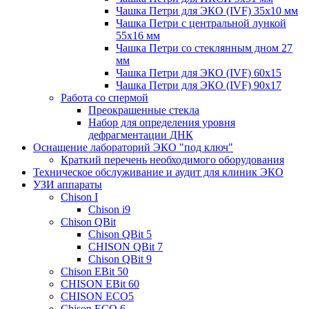
Чашка Петри для ЭКО (IVF) 35x10 мм
Чашка Петри с центральной лункой
55x16 мм
Чашка Петри со стеклянным дном 27
мм
Чашка Петри для ЭКО (IVF) 60х15
Чашка Петри для ЭКО (IVF) 90х17
Работа со спермой
Преокрашенные стекла
Набор для определения уровня
дефрагментации ДНК
Оснащение лабораторий ЭКО "под ключ"
Краткий перечень необходимого оборудования
Техническое обслуживание и аудит для клиник ЭКО
УЗИ аппараты
Chison I
Chison i9
Chison QBit
Chison QBit 5
CHISON QBit 7
Chison QBit 9
Chison EBit 50
CHISON EBit 60
CHISON ECO5
Chison ECO 6