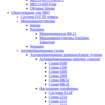
MECO-HISTOm
Olympus Stream
Оборудование для ЭКО
Система IVF ID witness
Микроманипуляторы
Integra
Narishige
Микроинжектор IM-21
Микроманипуляторы Narishige
Takanome
Sensapex
Антивибрационные столы
Антивибрационные решения Kinetic Systems
Антивибрационные рабочие станции
Серия 9100
Серия 1200
Серия 9200
Серия 2000
Серия MK52
Серия MK26
Настольные платформы
Системы ELpF
Серия 2214
Серия 2212