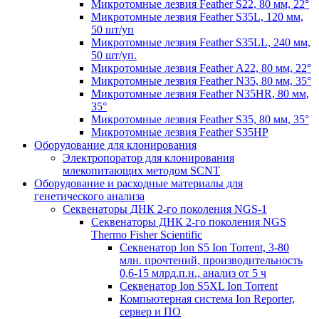
Микротомные лезвия Feather S22, 80 мм, 22°
Микротомные лезвия Feather S35L, 120 мм,
50 шт/уп
Микротомные лезвия Feather S35LL, 240 мм,
50 шт/уп.
Микротомные лезвия Feather А22, 80 мм, 22°
Микротомные лезвия Feather N35, 80 мм, 35°
Микротомные лезвия Feather N35HR, 80 мм,
35°
Микротомные лезвия Feather S35, 80 мм, 35°
Микротомные лезвия Feather S35HP
Оборудование для клонирования
Электропоратор для клонирования
млекопитающих методом SCNT
Оборудование и расходные материалы для
генетического анализа
Секвенаторы ДНК 2-го поколения NGS-1
Секвенаторы ДНК 2-го поколения NGS
Thermo Fisher Scientific
Секвенатор Ion S5 Ion Torrent, 3-80
млн. прочтений, производительность
0,6-15 млрд.п.н., анализ от 5 ч
Секвенатор Ion S5XL Ion Torrent
Компьютерная система Ion Reporter,
сервер и ПО