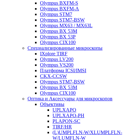
Olympus BXFM-S
Olympus BXFM-A
Olympus STM7
Olympus STM7-BSW
Olympus MX63 / MX63L
Olympus BX 53M
Olympus BX 53P
Olympus CIX100
Специализированные микроскопы
IXplore TIRF
Olympus LV200
Olympus VS200
Платформа ICSI/IMSI
CKX-CCSW
Olympus STM7-BSW
Olympus BX 53M
Olympus CIX100
Оптика и Аксессуары для микроскопов
Объективы
UPLXAPO
UPLXAPO-PH
PLAPON-SC
TIRF/HR
(L)UMPLFLN-W/XLUMPLFLN-
W/LUMFLN-W