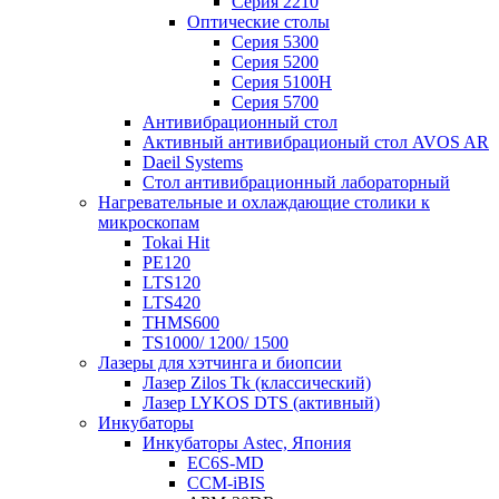
Серия 2210
Оптические столы
Серия 5300
Серия 5200
Серия 5100H
Серия 5700
Антивибрационный стол
Активный антивибрационый стол AVOS AR
Daeil Systems
Стол антивибрационный лабораторный
Нагревательные и охлаждающие столики к
микроскопам
Tokai Hit
PE120
LTS120
LTS420
THMS600
TS1000/ 1200/ 1500
Лазеры для хэтчинга и биопсии
Лазер Zilos Tk (классический)
Лазер LYKOS DTS (активный)
Инкубаторы
Инкубаторы Astec, Япония
EC6S-MD
CCM-iBIS