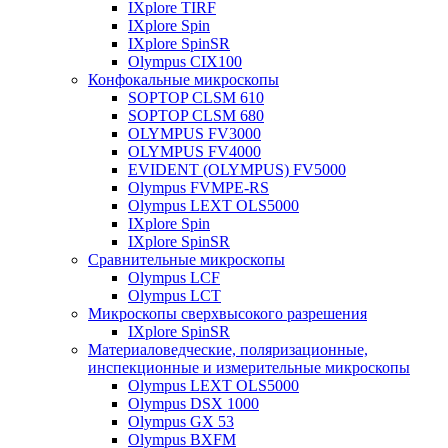
IXplore TIRF
IXplore Spin
IXplore SpinSR
Olympus CIX100
Конфокальные микроскопы
SOPTOP CLSM 610
SOPTOP CLSM 680
OLYMPUS FV3000
OLYMPUS FV4000
EVIDENT (OLYMPUS) FV5000
Olympus FVMPE-RS
Olympus LEXT OLS5000
IXplore Spin
IXplore SpinSR
Сравнительные микроскопы
Olympus LCF
Olympus LCT
Микроскопы сверхвысокого разрешения
IXplore SpinSR
Материаловедческие, поляризационные,
инспекционные и измерительные микроскопы
Olympus LEXT OLS5000
Olympus DSX 1000
Olympus GX 53
Olympus BXFM