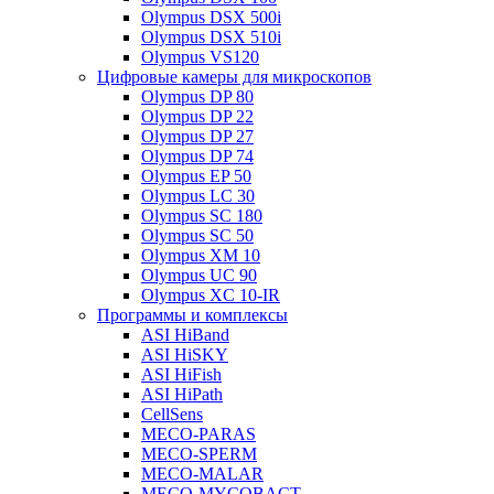
Olympus DSX 500i
Olympus DSX 510i
Olympus VS120
Цифровые камеры для микроскопов
Olympus DP 80
Olympus DP 22
Olympus DP 27
Olympus DP 74
Olympus EP 50
Olympus LC 30
Olympus SC 180
Olympus SC 50
Olympus XM 10
Olympus UC 90
Olympus XC 10-IR
Программы и комплексы
ASI HiBand
ASI HiSKY
ASI HiFish
ASI HiPath
CellSens
MECO-PARAS
MECO-SPERM
MECO-MALAR
MECO-MYCOBACT