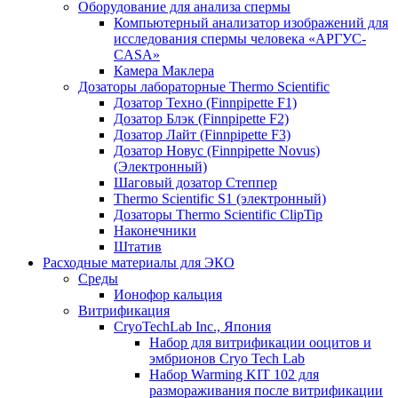
Оборудование для анализа спермы
Компьютерный анализатор изображений для
исследования спермы человека «АРГУС-
CASA»
Камера Маклера
Дозаторы лабораторные Thermo Scientific
Дозатор Техно (Finnpipette F1)
Дозатор Блэк (Finnpipette F2)
Дозатор Лайт (Finnpipette F3)
Дозатор Новус (Finnpipette Novus)
(Электронный)
Шаговый дозатор Степпер
Thermo Scientific S1 (электронный)
Дозаторы Thermo Scientific ClipTip
Наконечники
Штатив
Расходные материалы для ЭКО
Среды
Ионофор кальция
Витрификация
CryoTechLab Inc., Япония
Набор для витрификации ооцитов и
эмбрионов Cryo Tech Lab
Набор Warming KIT 102 для
размораживания после витрификации