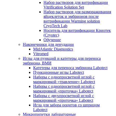
Набор растворов для витрификации
Vitrification Solution Set
Набор растворов для размораживания
яйцеклеток и эмбрионов после
витрификации Warming solution
CryoTech Lab
Носитель для витрификации Криотек
(Cryotec)
Обучение
Наконечники для денудации
MidAtlantic Diagnostics
Vitromed
Иглы для пункций и катетеры для переноса
эмбриона, ВМИ
Катетеры для переноса эмбриона Labotect
Пункционные иглы Labotect
Наборы с однопросветной иглой с
маркировкой «травление» Labotect
Наборы с однопросветной иглой с
маркировкой «проточка» Labotect
Наборы с двухпросветной иглой с
маркировкой «проточка» Labotect
Игла для забора ооцитов со шприцом
Labotect
Микропипетки лабораторные