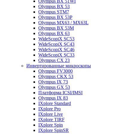
Olympus BX 51WI
Olympus BX 53
Olympus STM7
Olympus BX 53P
Olympus MX63 / MX63L
Olympus BX 53M
Olympus BX 63
WideScopiX SC53
WideScopiX SC43
WideScopiX SC46
WideScopiX SC33
Olympus CX 23
Инвертированные микроскопы
Olympus FV3000
Olympus CKX 53
Olympus IX 73
Olympus GX 53
Платформа ICSI/IMSI
Olympus IX 83
IXplore Standard
IXplore Pro
IXplore Live
IXplore TIRF
IXplore Spin
IXplore SpinSR