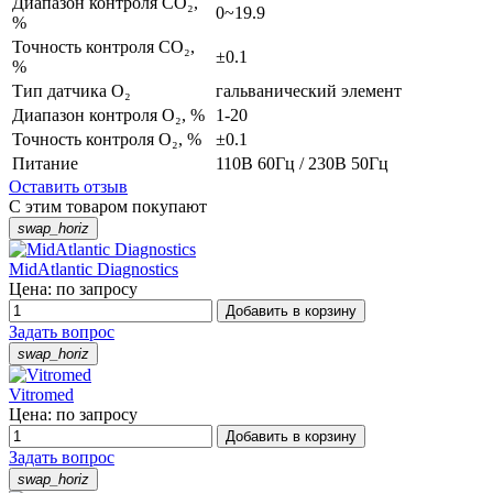
Диапазон контроля CO₂,
0~19.9
%
Точность контроля CO₂,
±0.1
%
Тип датчика O₂
гальванический элемент
Диапазон контроля O₂, %
1-20
Точность контроля O₂, %
±0.1
Питание
110В 60Гц / 230В 50Гц
Оставить отзыв
С этим товаром покупают
swap_horiz
MidAtlantic Diagnostics
Цена: по запросу
Добавить в корзину
Задать вопрос
swap_horiz
Vitromed
Цена: по запросу
Добавить в корзину
Задать вопрос
swap_horiz