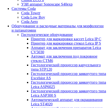
УЗИ аппарат Sonoscape S40exp
Системы Coda
Coda Tower
Coda Low Boy
Coda Aero
Оборудование и расходные материалы для морфологии
и патанатомии
Гистологическое оборудование
Принтер для маркировки кассет Leica IP C
Принтер для маркировки стекол Leica IP S
Аппарат для заключения препаратов Leica
CV5030
Автомат для заключения под покровное
стекло CTM6
Гистологический процессор карусельного
типа STP120
Гистологический процессор замкнутого типа
Excelsior AS
Гистологический процессор замкнутого типа
Leica ASP6025
Гистологический процессор замкнутого типа
Leica ASP300 S
Автоматический аппарат для окрашивания
Leica ST4020