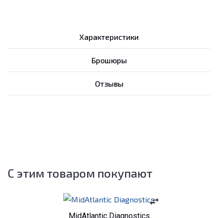
Характеристики
Брошюры
Отзывы
С этим товаром покупают
swap_horiz
MidAtlantic Diagnostics