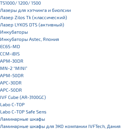
TS1000/ 1200/ 1500
Лазеры для хэтчинга и биопсии
Лазер Zilos Tk (классический)
Лазер LYKOS DTS (активный)
Инкубаторы
Инкубаторы Astec, Япония
EC6S-MD
CCM-iBIS
APM-30DR
MN-2 “MINI”
APM-50DR
APC-30DR
APC-50DR
IVF Cube (AR-3100GC)
Labo С-ТОР
Labo С-ТОР Safe Sens
Ламинарные шкафы
Ламинарные шкафы для ЭКО компании IVFTech, Дания