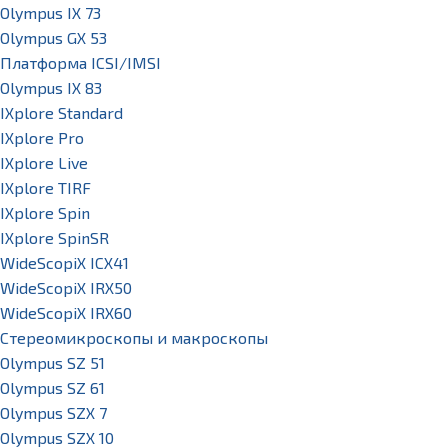
Olympus IX 73
Olympus GX 53
Платформа ICSI/IMSI
Olympus IX 83
IXplore Standard
IXplore Pro
IXplore Live
IXplore TIRF
IXplore Spin
IXplore SpinSR
WideScopiX ICX41
WideScopiX IRX50
WideScopiX IRX60
Стереомикроскопы и макроскопы
Olympus SZ 51
Olympus SZ 61
Olympus SZX 7
Olympus SZX 10