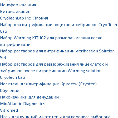
Ионофор кальция
Витрификация
CryoTechLab Inc., Япония
Набор для витрификации ооцитов и эмбрионов Cryo Tech
Lab
Набор Warming KIT 102 для размораживания после
витрификации
Набор растворов для витрификации Vitrification Solution
Set
Набор растворов для размораживания яйцеклеток и
эмбрионов после витрификации Warming solution
CryoTech Lab
Носитель для витрификации Криотек (Cryotec)
Обучение
Наконечники для денудации
MidAtlantic Diagnostics
Vitromed
Иглы для пункций и катетеры для переноса эмбриона,