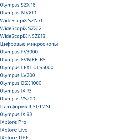
Olympus SZX 16
Olympus MVX10
WideScopiX SZN71
WideScopiX SZX12
WideScopiX NSZ818
Цифровые микроскопы
Olympus FV3000
Olympus FVMPE-RS
Olympus LEXT OLS5000
Olympus LV200
Olympus DSX 1000
Olympus IX 73
Olympus VS200
Платформа ICSI/IMSI
Olympus IX 83
IXplore Pro
IXplore Live
IXplore TIRF