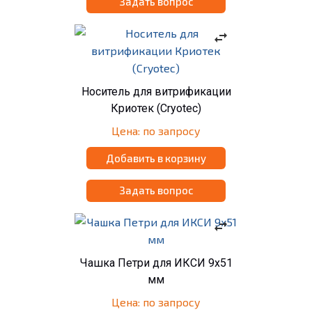
Задать вопрос
swap_horiz
Носитель для витрификации
Криотек (Cryotec)
Цена: по запросу
Добавить в корзину
Задать вопрос
swap_horiz
Чашка Петри для ИКСИ 9x51
мм
Цена: по запросу