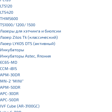
LTS120
LTS420
THMS600
TS1000/ 1200/ 1500
Лазеры для хэтчинга и биопсии
Лазер Zilos Tk (классический)
Лазер LYKOS DTS (активный)
Инкубаторы
Инкубаторы Astec, Япония
EC6S-MD
CCM-iBIS
APM-30DR
MN-2 “MINI”
APM-50DR
APC-30DR
APC-50DR
IVF Cube (AR-3100GC)