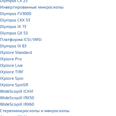
Olympus CX 23
Инвертированные микроскопы
Olympus FV3000
Olympus CKX 53
Olympus IX 73
Olympus GX 53
Платформа ICSI/IMSI
Olympus IX 83
IXplore Standard
IXplore Pro
IXplore Live
IXplore TIRF
IXplore Spin
IXplore SpinSR
WideScopiX ICX41
WideScopiX IRX50
WideScopiX IRX60
Стереомикроскопы и макроскопы