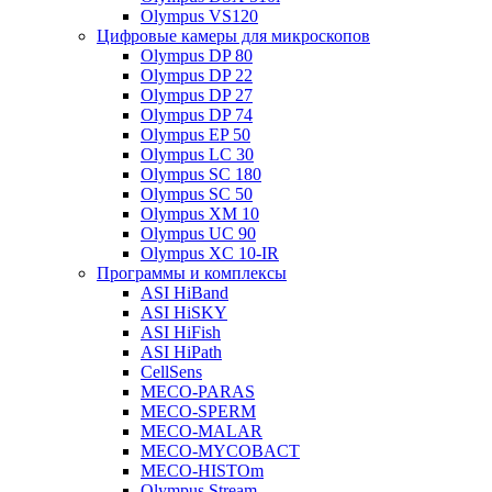
Olympus VS120
Цифровые камеры для микроскопов
Olympus DP 80
Olympus DP 22
Olympus DP 27
Olympus DP 74
Olympus EP 50
Olympus LC 30
Olympus SC 180
Olympus SC 50
Olympus XM 10
Olympus UC 90
Olympus XC 10-IR
Программы и комплексы
ASI HiBand
ASI HiSKY
ASI HiFish
ASI HiPath
CellSens
MECO-PARAS
MECO-SPERM
MECO-MALAR
MECO-MYCOBACT
MECO-HISTOm
Olympus Stream