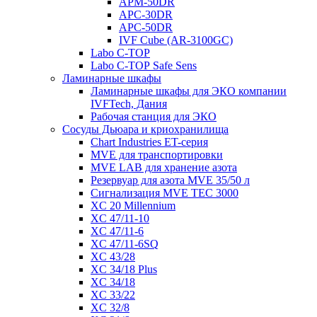
APM-50DR
APC-30DR
APC-50DR
IVF Cube (AR-3100GC)
Labo С-ТОР
Labo С-ТОР Safe Sens
Ламинарные шкафы
Ламинарные шкафы для ЭКО компании
IVFTech, Дания
Рабочая станция для ЭКО
Сосуды Дьюара и криохранилища
Chart Industries ET-серия
MVE для транспортировки
MVE LAB для хранение азота
Резервуар для азота MVE 35/50 л
Сигнализация MVE TEC 3000
XC 20 Millennium
XC 47/11-10
XC 47/11-6
XC 47/11-6SQ
XC 43/28
XC 34/18 Plus
XC 34/18
XC 33/22
XC 32/8