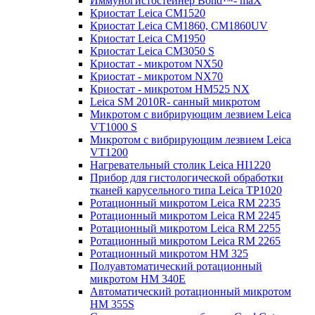
Иммуногистостейнер Bond™- maX
Криостат Leica CM1520
Криостат Leica CM1860, CM1860UV
Криостат Leica CM1950
Криостат Leica CM3050 S
Криостат - микротом NX50
Криостат - микротом NX70
Криостат - микротом HM525 NX
Leica SM 2010R- санный микротом
Микротом с вибрирующим лезвием Leica
VT1000 S
Микротом с вибрирующим лезвием Leica
VT1200
Нагревательный столик Leica HI1220
Прибор для гистологической обработки
тканей карусельного типа Leica TP1020
Ротационный микротом Leica RM 2235
Ротационный микротом Leica RM 2245
Ротационный микротом Leica RM 2255
Ротационный микротом Leica RM 2265
Ротационный микротом HM 325
Полуавтоматический ротационный
микротом HM 340E
Автоматический ротационный микротом
HM 355S