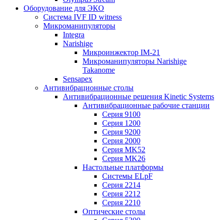
Оборудование для ЭКО
Система IVF ID witness
Микроманипуляторы
Integra
Narishige
Микроинжектор IM-21
Микроманипуляторы Narishige
Takanome
Sensapex
Антивибрационные столы
Антивибрационные решения Kinetic Systems
Антивибрационные рабочие станции
Серия 9100
Серия 1200
Серия 9200
Серия 2000
Серия MK52
Серия MK26
Настольные платформы
Системы ELpF
Серия 2214
Серия 2212
Серия 2210
Оптические столы