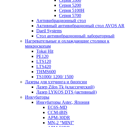
Серия 5300
Серия 5200
Серия 5100H
Серия 5700
Антивибрационный стол
Активный антивибрационый стол AVOS AR
Daeil Systems
Стол антивибрационный лабораторный
Нагревательные и охлаждающие столики к
микроскопам
Tokai Hit
PE120
LTS120
LTS420
THMS600
TS1000/ 1200/ 1500
Лазеры для хэтчинга и биопсии
Лазер Zilos Tk (классический)
Лазер LYKOS DTS (активный)
Инкубаторы
Инкубаторы Astec, Япония
EC6S-MD
CCM-iBIS
APM-30DR
MN-2 “MINI”