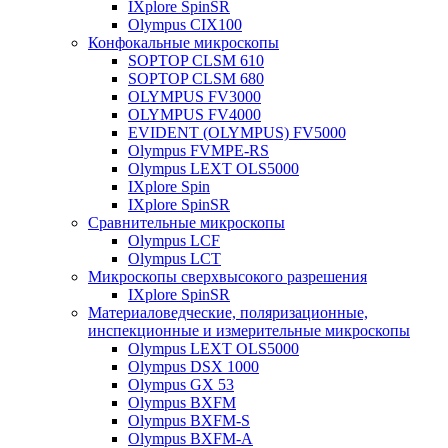
IXplore SpinSR
Olympus CIX100
Конфокальные микроскопы
SOPTOP CLSM 610
SOPTOP CLSM 680
OLYMPUS FV3000
OLYMPUS FV4000
EVIDENT (OLYMPUS) FV5000
Olympus FVMPE-RS
Olympus LEXT OLS5000
IXplore Spin
IXplore SpinSR
Сравнительные микроскопы
Olympus LCF
Olympus LCT
Микроскопы сверхвысокого разрешения
IXplore SpinSR
Материаловедческие, поляризационные,
инспекционные и измерительные микроскопы
Olympus LEXT OLS5000
Olympus DSX 1000
Olympus GX 53
Olympus BXFM
Olympus BXFM-S
Olympus BXFM-A