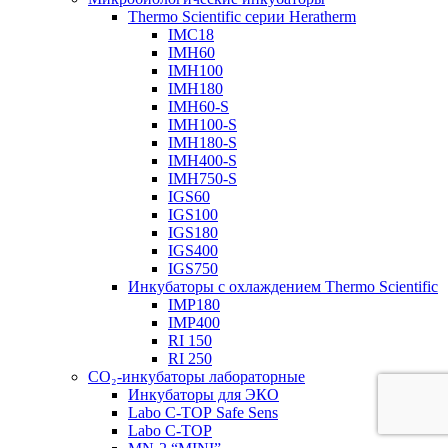
Thermo Scientific серии Heratherm
IMC18
IMH60
IMH100
IMH180
IMH60-S
IMH100-S
IMH180-S
IMH400-S
IMH750-S
IGS60
IGS100
IGS180
IGS400
IGS750
Инкубаторы с охлаждением Thermo Scientific
IMP180
IMP400
RI 150
RI 250
CO₂-инкубаторы лабораторные
Инкубаторы для ЭКО
Labo С-ТОР Safe Sens
Labo С-ТОР