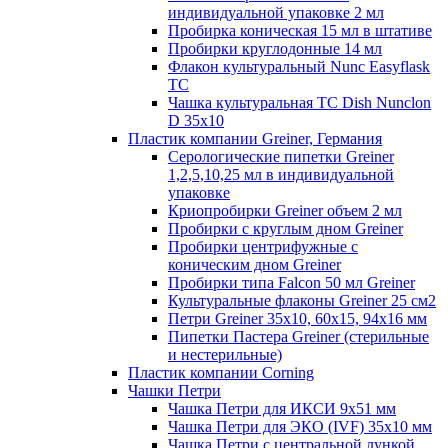
индивидуальной упаковке 2 мл
Пробирка коническая 15 мл в штативе
Пробирки круглодонные 14 мл
Флакон культуральный Nunc Easyflask
TC
Чашка культуральная TC Dish Nunclon
D 35x10
Пластик компании Greiner, Германия
Серологические пипетки Greiner
1,2,5,10,25 мл в индивидуальной
упаковке
Криопробирки Greiner объем 2 мл
Пробирки с круглым дном Greiner
Пробирки центрифужные с
коническим дном Greiner
Пробирки типа Falcon 50 мл Greiner
Культуральные флаконы Greiner 25 см2
Петри Greiner 35х10, 60х15, 94х16 мм
Пипетки Пастера Greiner (стерильные
и нестерильные)
Пластик компании Corning
Чашки Петри
Чашка Петри для ИКСИ 9x51 мм
Чашка Петри для ЭКО (IVF) 35x10 мм
Чашка Петри с центральной лункой