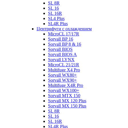
SL 8R
SL 16
SL 16R
SL4 Plus
SL4R Plus
Центрифуги с охлаждением
MicroCL 17/17R
Sorvall BP 16
Sorvall BP 8 & 16
Sorvall BIOS
Sorvall BIOS A
Sorvall LYNX
MicroCL 21/21R
Multifuge X4 Pro
Sorvall WX80+
Sorvall WX90+
Multifuge X4R Pro
Sorvall WX100+
Sorvall МТХ 150
Sorvall МХ 120 Plus
Sorvall МХ 150 Plus
SL 8R
SL 16
SL 16R
SL4R Plus