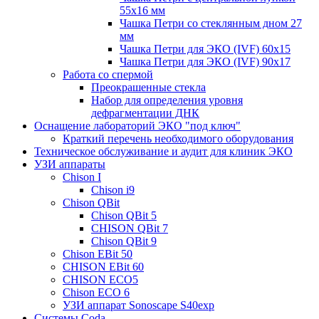
55x16 мм
Чашка Петри со стеклянным дном 27
мм
Чашка Петри для ЭКО (IVF) 60х15
Чашка Петри для ЭКО (IVF) 90х17
Работа со спермой
Преокрашенные стекла
Набор для определения уровня
дефрагментации ДНК
Оснащение лабораторий ЭКО "под ключ"
Краткий перечень необходимого оборудования
Техническое обслуживание и аудит для клиник ЭКО
УЗИ аппараты
Chison I
Chison i9
Chison QBit
Chison QBit 5
CHISON QBit 7
Chison QBit 9
Chison EBit 50
CHISON EBit 60
CHISON ECO5
Chison ECO 6
УЗИ аппарат Sonoscape S40exp
Системы Coda