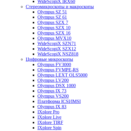
WideScopiX IRX60
Стереомикроскопы и макроскопы
Olympus SZ 51
Olympus SZ 61
Olympus SZX 7
Olympus SZX 10
Olympus SZX 16
Olympus MVX10
WideScopiX SZN71
WideScopiX SZX12
WideScopiX NSZ818
Цифровые микроскопы
Olympus FV3000
Olympus FVMPE-RS
Olympus LEXT OLS5000
Olympus LV200
Olympus DSX 1000
Olympus IX 73
Olympus VS200
Платформа ICSI/IMSI
Olympus IX 83
IXplore Pro
IXplore Live
IXplore TIRF
IXplore Spin