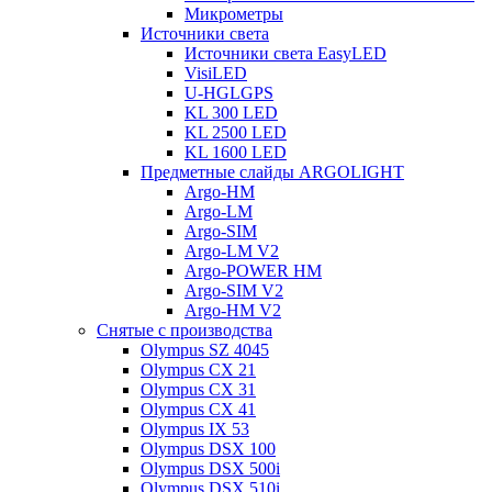
Микрометры
Источники света
Источники света EasyLED
VisiLED
U-HGLGPS
KL 300 LED
KL 2500 LED
KL 1600 LED
Предметные слайды ARGOLIGHT
Argo-HM
Argo-LM
Argo-SIM
Argo-LM V2
Argo-POWER HM
Argo-SIM V2
Argo-HM V2
Снятые с производства
Olympus SZ 4045
Olympus CX 21
Olympus CX 31
Olympus CX 41
Olympus IX 53
Olympus DSX 100
Olympus DSX 500i
Olympus DSX 510i