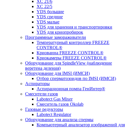
XC 21/6
XC 22/5
YDS большие
YDS средние
YDS малые
YDS для хранения и транспортировки
YDS для криопробирок
Программные замораживатели
Температурный контроллер FREEZE
CONTROL®
Криованна FREEZE CONTROL®
Криокамеры FREEZE CONTROL®
Оборудование для SpindleView (наблюдение
веретена деления)
Оборудование для IMSI (ИМСИ)
Отбор сперматозоидов по IMSI (ИМСИ)
Аспираторы
Аспирационная помпа ГенИнтер®
Смесители газов
Labotect Gas Mixer
Смеситель газов Okolab
Газовые редукторы
Labotect Regulator
Оборудование для анализа спермы
Компьютерный анализатор изображений для