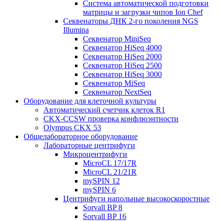
Система автоматической подготовки
матрицы и загрузки чипов Ion Chef
Секвенаторы ДНК 2-го поколения NGS
Illumina
Секвенатор MiniSeq
Секвенатор HiSeq 4000
Секвенатор HiSeq 2000
Секвенатор HiSeq 2500
Секвенатор HiSeq 3000
Секвенатор MiSeq
Секвенатор NextSeq
Оборудование для клеточной культуры
Автоматический счетчик клеток R1
CKX-CCSW проверка конфлюэнтности
Olympus CKX 53
Общелабораторное оборудование
Лабораторные центрифуги
Микроцентрифуги
MicroCL 17/17R
MicroCL 21/21R
mySPIN 12
mySPIN 6
Центрифуги напольные высокоскоростные
Sorvall BP 8
Sorvall BP 16