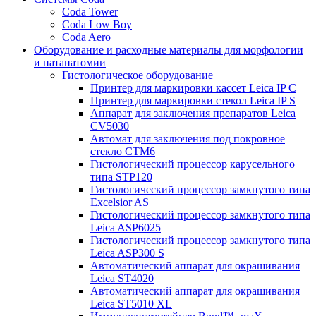
Coda Tower
Coda Low Boy
Coda Aero
Оборудование и расходные материалы для морфологии
и патанатомии
Гистологическое оборудование
Принтер для маркировки кассет Leica IP C
Принтер для маркировки стекол Leica IP S
Аппарат для заключения препаратов Leica
CV5030
Автомат для заключения под покровное
стекло CTM6
Гистологический процессор карусельного
типа STP120
Гистологический процессор замкнутого типа
Excelsior AS
Гистологический процессор замкнутого типа
Leica ASP6025
Гистологический процессор замкнутого типа
Leica ASP300 S
Автоматический аппарат для окрашивания
Leica ST4020
Автоматический аппарат для окрашивания
Leica ST5010 XL