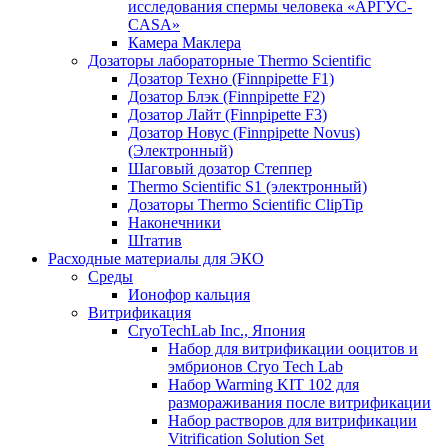
исследования спермы человека «АРГУС-
CASA»
Камера Маклера
Дозаторы лабораторные Thermo Scientific
Дозатор Техно (Finnpipette F1)
Дозатор Блэк (Finnpipette F2)
Дозатор Лайт (Finnpipette F3)
Дозатор Новус (Finnpipette Novus)
(Электронный)
Шаговый дозатор Степпер
Thermo Scientific S1 (электронный)
Дозаторы Thermo Scientific ClipTip
Наконечники
Штатив
Расходные материалы для ЭКО
Среды
Ионофор кальция
Витрификация
CryoTechLab Inc., Япония
Набор для витрификации ооцитов и
эмбрионов Cryo Tech Lab
Набор Warming KIT 102 для
размораживания после витрификации
Набор растворов для витрификации
Vitrification Solution Set