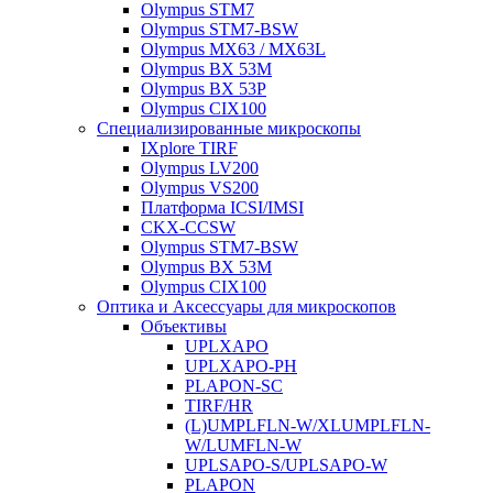
Olympus STM7
Olympus STM7-BSW
Olympus MX63 / MX63L
Olympus BX 53M
Olympus BX 53P
Olympus CIX100
Специализированные микроскопы
IXplore TIRF
Olympus LV200
Olympus VS200
Платформа ICSI/IMSI
CKX-CCSW
Olympus STM7-BSW
Olympus BX 53M
Olympus CIX100
Оптика и Аксессуары для микроскопов
Объективы
UPLXAPO
UPLXAPO-PH
PLAPON-SC
TIRF/HR
(L)UMPLFLN-W/XLUMPLFLN-
W/LUMFLN-W
UPLSAPO-S/UPLSAPO-W
PLAPON