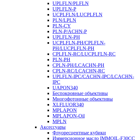
UPLFLN/PLFLN
UPLFLN-P
UCPLFLN/LUCPLFLN
PLN/LPLN
PLN-CY
PLN-P/ACHN-P
UPLFLN-PH
UCPLFLN-PH/CPLFLN-
PH/LUCPLFLN-PH
CPLFLN-RC/LUCPLFLN-RC
PLN-PH
CPLN-PH/LCACHN-PH
CPLN-RC/LCACHN-RC
UPLFLN-IPC/CACHN-IPC/LCACHN-
IPC
UAPON340
Беспокровные объективы
Многофотонные объективы
XLFLUOR340
MPLAPON
MPLAPON-Oil
MPLN
Аксессуары
Флуоресцентные кубики
Иммерсионное масло IMMOIL-F30CC