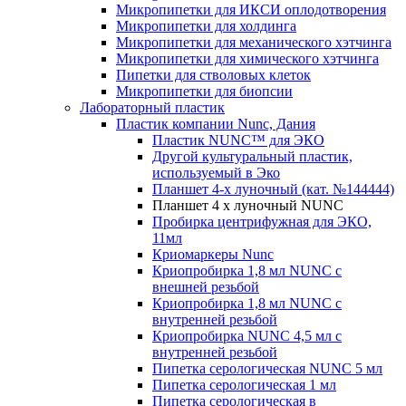
Микропипетки для ИКСИ оплодотворения
Микропипетки для холдинга
Микропипетки для механического хэтчинга
Микропипетки для химического хэтчинга
Пипетки для стволовых клеток
Микропипетки для биопсии
Лабораторный пластик
Пластик компании Nunc, Дания
Пластик NUNC™ для ЭКО
Другой культуральный пластик,
используемый в Эко
Планшет 4-х луночный (кат. №144444)
Планшет 4 х луночный NUNC
Пробирка центрифужная для ЭКО,
11мл
Криомаркеры Nunc
Криопробирка 1,8 мл NUNC с
внешней резьбой
Криопробирка 1,8 мл NUNC с
внутренней резьбой
Криопробирка NUNC 4,5 мл с
внутренней резьбой
Пипетка серологическая NUNC 5 мл
Пипетка серологическая 1 мл
Пипетка серологическая в