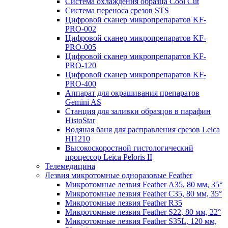
Система охлаждения образца Cool Cut
Система переноса срезов STS
Цифровой сканер микропрепаратов KF-
PRO-002
Цифровой сканер микропрепаратов KF-
PRO-005
Цифровой сканер микропрепаратов KF-
PRO-120
Цифровой сканер микропрепаратов KF-
PRO-400
Аппарат для окрашивания препаратов
Gemini AS
Станция для заливки образцов в парафин
HistoStar
Водяная баня для расправления срезов Leica
HI1210
Высокоскоростной гистологический
процессор Leica Peloris II
Телемедицина
Лезвия микротомные одноразовые Feather
Микротомные лезвия Feather А35, 80 мм, 35°
Микротомные лезвия Feather С35, 80 мм, 35°
Микротомные лезвия Feather R35
Микротомные лезвия Feather S22, 80 мм, 22°
Микротомные лезвия Feather S35L, 120 мм,