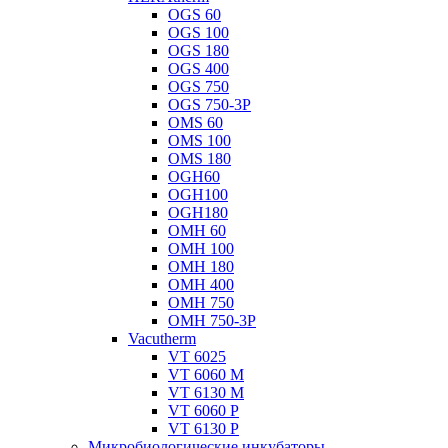
OGS 60
OGS 100
OGS 180
OGS 400
OGS 750
OGS 750-3P
OMS 60
OMS 100
OMS 180
OGH60
OGH100
OGH180
OMH 60
OMH 100
OMH 180
OMH 400
OMH 750
OMH 750-3P
Vacutherm
VT 6025
VT 6060 M
VT 6130 M
VT 6060 P
VT 6130 P
Микробиологические инкубаторы