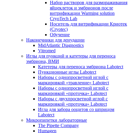
Набор растворов для размораживания
яйцеклеток и эмбрионов после
витрификации Warming solution
CryoTech Lab
Носитель для витрификации Криотек
(Cryotec)
Обучение
Наконечники для денудации
MidAtlantic Diagnostics
Vitromed
Иглы для пункций и катетеры для переноса
эмбриона, ВМИ
Катетеры для переноса эмбриона Labotect
Пункционные иглы Labotect
Наборы с однопросветной иглой с
маркировкой «травление» Labotect
Наборы с однопросветной иглой с
маркировкой «проточка» Labotect
Наборы с двухпросветной иглой с
маркировкой «проточка» Labotect
Игла для забора ооцитов со шприцом
Labotect
Микропипетки лабораторные
The Pipette Company
Humagen