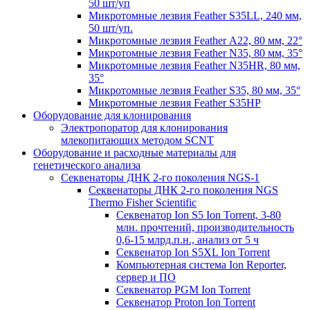
50 шт/уп
Микротомные лезвия Feather S35LL, 240 мм,
50 шт/уп.
Микротомные лезвия Feather А22, 80 мм, 22°
Микротомные лезвия Feather N35, 80 мм, 35°
Микротомные лезвия Feather N35HR, 80 мм,
35°
Микротомные лезвия Feather S35, 80 мм, 35°
Микротомные лезвия Feather S35HP
Оборудование для клонирования
Электропоратор для клонирования
млекопитающих методом SCNT
Оборудование и расходные материалы для
генетического анализа
Секвенаторы ДНК 2-го поколения NGS-1
Секвенаторы ДНК 2-го поколения NGS
Thermo Fisher Scientific
Секвенатор Ion S5 Ion Torrent, 3-80
млн. прочтений, производительность
0,6-15 млрд.п.н., анализ от 5 ч
Секвенатор Ion S5XL Ion Torrent
Компьютерная система Ion Reporter,
сервер и ПО
Секвенатор PGM Ion Torrent
Секвенатор Proton Ion Torrent