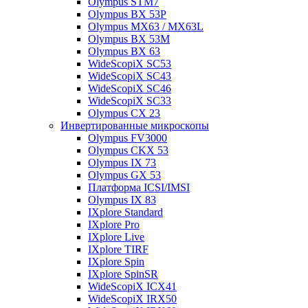
Olympus STM7
Olympus BX 53P
Olympus MX63 / MX63L
Olympus BX 53M
Olympus BX 63
WideScopiX SC53
WideScopiX SC43
WideScopiX SC46
WideScopiX SC33
Olympus CX 23
Инвертированные микроскопы
Olympus FV3000
Olympus CKX 53
Olympus IX 73
Olympus GX 53
Платформа ICSI/IMSI
Olympus IX 83
IXplore Standard
IXplore Pro
IXplore Live
IXplore TIRF
IXplore Spin
IXplore SpinSR
WideScopiX ICX41
WideScopiX IRX50