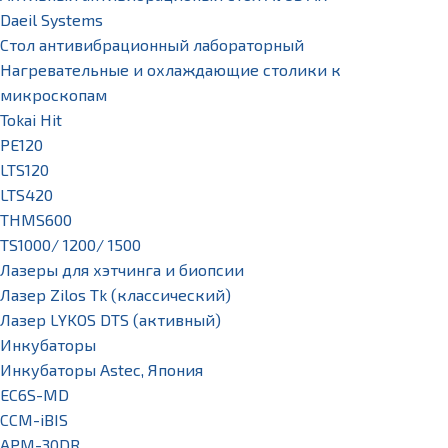
Daeil Systems
Стол антивибрационный лабораторный
Нагревательные и охлаждающие столики к
микроскопам
Tokai Hit
PE120
LTS120
LTS420
THMS600
TS1000/ 1200/ 1500
Лазеры для хэтчинга и биопсии
Лазер Zilos Tk (классический)
Лазер LYKOS DTS (активный)
Инкубаторы
Инкубаторы Astec, Япония
EC6S-MD
CCM-iBIS
APM-30DR