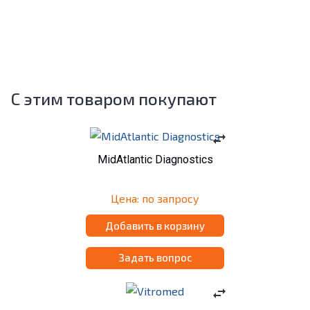
С этим товаром покупают
swap_horiz
MidAtlantic Diagnostics
Цена: по запросу
Добавить в корзину
Задать вопрос
swap_horiz