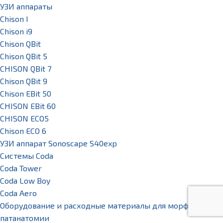
УЗИ аппараты
Chison I
Chison i9
Chison QBit
Chison QBit 5
CHISON QBit 7
Chison QBit 9
Chison EBit 50
CHISON EBit 60
CHISON ECO5
Chison ECO 6
УЗИ аппарат Sonoscape S40exp
Системы Coda
Coda Tower
Coda Low Boy
Coda Aero
Оборудование и расходные материалы для морфологии и
патанатомии