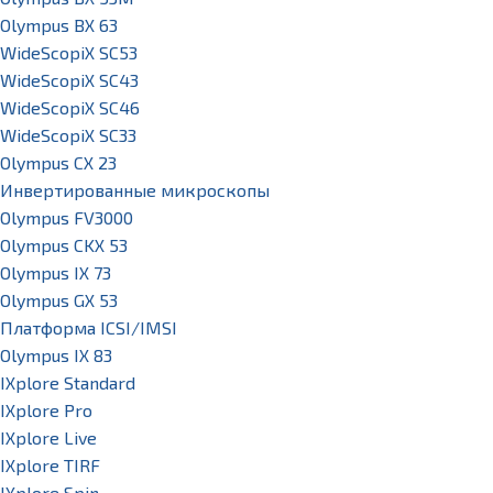
Olympus BX 63
WideScopiX SC53
WideScopiX SC43
WideScopiX SC46
WideScopiX SC33
Olympus CX 23
Инвертированные микроскопы
Olympus FV3000
Olympus CKX 53
Olympus IX 73
Olympus GX 53
Платформа ICSI/IMSI
Olympus IX 83
IXplore Standard
IXplore Pro
IXplore Live
IXplore TIRF
IXplore Spin