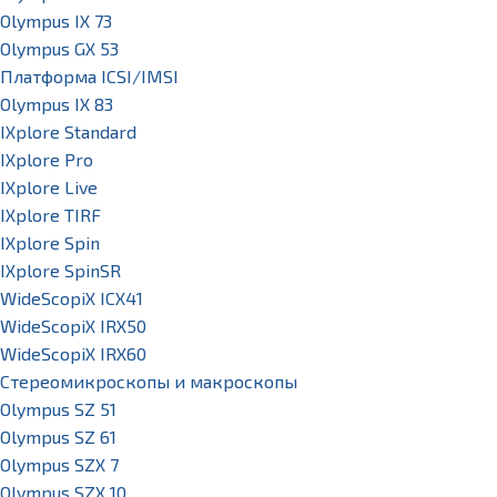
Olympus IX 73
Olympus GX 53
Платформа ICSI/IMSI
Olympus IX 83
IXplore Standard
IXplore Pro
IXplore Live
IXplore TIRF
IXplore Spin
IXplore SpinSR
WideScopiX ICX41
WideScopiX IRX50
WideScopiX IRX60
Стереомикроскопы и макроскопы
Olympus SZ 51
Olympus SZ 61
Olympus SZX 7
Olympus SZX 10