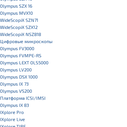
Olympus SZX 16
Olympus MVX10
WideScopiX SZN71
WideScopiX SZX12
WideScopiX NSZ818
Цифровые микроскопы
Olympus FV3000
Olympus FVMPE-RS
Olympus LEXT OLS5000
Olympus LV200
Olympus DSX 1000
Olympus IX 73
Olympus VS200
Платформа ICSI/IMSI
Olympus IX 83
IXplore Pro
IXplore Live
IXplore TIRF