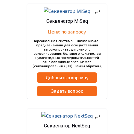
swap_horiz
Секвенатор MiSeq
Цена: по запросу
Персональная система Illumina MiSeq –
предназначена для осуществления
высокопроизводительного
секвенирования большого количества
нуклеотидных последовательностей
геномов живых организмов
(секвенирования ДНК). Таким образом,
отпадает необходимость в покупке
дополнительного оборудования, что
Добавить в корзину
гарантирует…
Задать вопрос
swap_horiz
Секвенатор NextSeq