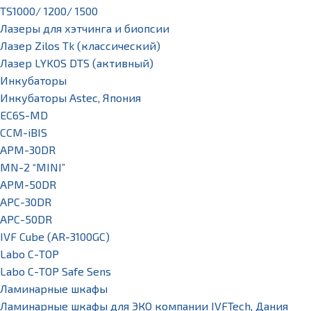
TS1000/ 1200/ 1500
Лазеры для хэтчинга и биопсии
Лазер Zilos Tk (классический)
Лазер LYKOS DTS (активный)
Инкубаторы
Инкубаторы Astec, Япония
EC6S-MD
CCM-iBIS
APM-30DR
MN-2 “MINI”
APM-50DR
APC-30DR
APC-50DR
IVF Cube (AR-3100GC)
Labo С-ТОР
Labo С-ТОР Safe Sens
Ламинарные шкафы
Ламинарные шкафы для ЭКО компании IVFTech, Дания