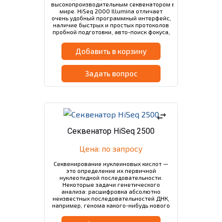
высокопроизводительным секвенатором в
мире. HiSeq 2000 Illumina отличает
очень удобный программный интерфейс,
наличие быстрых и простых протоколов
пробной подготовки, авто-поиск фокуса,
вакуумная установка проточных ячеек (2
независимые…
Добавить в корзину
Задать вопрос
swap_horiz
Секвенатор HiSeq 2500
Цена: по запросу
Секвенирование нуклеиновых кислот —
это определение их первичной
нуклеотидной последовательности.
Некоторые задачи генетического
анализа: расшифровка абсолютно
неизвестных последовательностей ДНК,
например, генома какого-нибудь нового
вида (секвенирование «de novo»);
обнаружение индивидуальных…