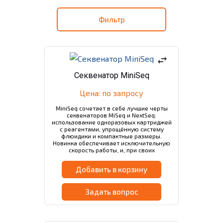
Фильтр
swap_horiz
Секвенатор MiniSeq
Цена: по запросу
MiniSeq сочетает в себе лучшие черты
секвенаторов MiSeq и NextSeq:
использование одноразовых картриджей
с реагентами, упрощённую систему
флюидики и компактные размеры.
Новинка обеспечивает исключительную
скорость работы, и, при своих
компактных размерах, позволяет
получить до 7,5 Gb данных и порядка…
Добавить в корзину
Задать вопрос