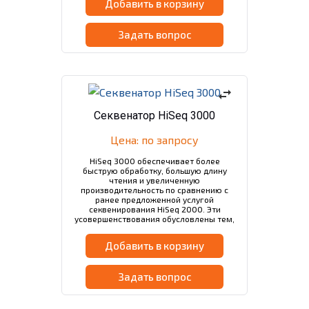
Добавить в корзину
Задать вопрос
swap_horiz
Секвенатор HiSeq 3000
Цена: по запросу
HiSeq 3000 обеспечивает более
быструю обработку, большую длину
чтения и увеличенную
производительность по сравнению с
ранее предложенной услугой
секвенирования HiSeq 2000. Эти
усовершенствования обусловлены тем,
что HiSeq 3000 имеет более быструю
камеру и вычислительное оборудование,
Добавить в корзину
используя структурированные…
Задать вопрос