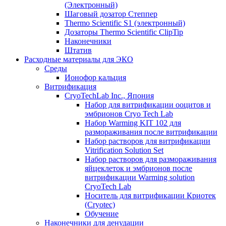
(Электронный)
Шаговый дозатор Степпер
Thermo Scientific S1 (электронный)
Дозаторы Thermo Scientific ClipTip
Наконечники
Штатив
Расходные материалы для ЭКО
Среды
Ионофор кальция
Витрификация
CryoTechLab Inc., Япония
Набор для витрификации ооцитов и
эмбрионов Cryo Tech Lab
Набор Warming KIT 102 для
размораживания после витрификации
Набор растворов для витрификации
Vitrification Solution Set
Набор растворов для размораживания
яйцеклеток и эмбрионов после
витрификации Warming solution
CryoTech Lab
Носитель для витрификации Криотек
(Cryotec)
Обучение
Наконечники для денудации