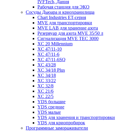
IVFTech, Дания
Рабочая станция для ЭКО
Сосуды Дьюара и криохранилища
Chart Industries ET-серия
MVE для транспортировки
MVE LAB для хранение азота
Резервуар для азота MVE 35/50 л
Сигнализация MVE TEC 3000
XC 20 Millennium
XC 47/11-10
XC 47/11-6
XC 47/11-6SQ
XC 43/28
XC 34/18 Plus
XC 34/18
XC 33/22
XC 32/8
XC 21/6
XC 22/5
YDS большие
YDS средние
YDS малые
YDS для хранения и транспортировки
YDS для криопробирок
Программные замораживатели