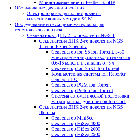
Микротомные лезвия Feather S35HP
Оборудование для клонирования
Электропоратор для клонирования
млекопитающих методом SCNT
Оборудование и расходные материалы для
генетического анализа
Секвенаторы ДНК 2-го поколения NGS-1
Секвенаторы ДНК 2-го поколения NGS
Thermo Fisher Scientific
Секвенатор Ion S5 Ion Torrent, 3-80
млн. прочтений, производительность
0,6-15 млрд.п.н., анализ от 5 ч
Секвенатор Ion S5XL Ion Torrent
Компьютерная система Ion Reporter,
сервер и ПО
Секвенатор PGM Ion Torrent
Секвенатор Proton Ion Torrent
Система автоматической подготовки
матрицы и загрузки чипов Ion Chef
Секвенаторы ДНК 2-го поколения NGS
Illumina
Секвенатор MiniSeq
Секвенатор HiSeq 4000
Секвенатор HiSeq 2000
Секвенатор HiSeq 2500