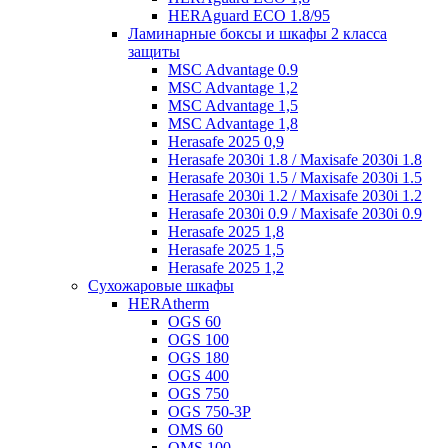
HERAguard ECO 1.8/95
Ламинарные боксы и шкафы 2 класса
защиты
MSC Advantage 0.9
MSC Advantage 1,2
MSC Advantage 1,5
MSC Advantage 1,8
Herasafe 2025 0,9
Herasafe 2030i 1.8 / Maxisafe 2030i 1.8
Herasafe 2030i 1.5 / Maxisafe 2030i 1.5
Herasafe 2030i 1.2 / Maxisafe 2030i 1.2
Herasafe 2030i 0.9 / Maxisafe 2030i 0.9
Herasafe 2025 1,8
Herasafe 2025 1,5
Herasafe 2025 1,2
Сухожаровые шкафы
HERAtherm
OGS 60
OGS 100
OGS 180
OGS 400
OGS 750
OGS 750-3P
OMS 60
OMS 100