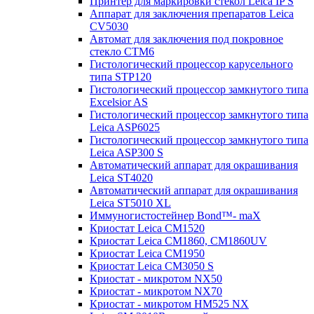
Принтер для маркировки стекол Leica IP S
Аппарат для заключения препаратов Leica
CV5030
Автомат для заключения под покровное
стекло CTM6
Гистологический процессор карусельного
типа STP120
Гистологический процессор замкнутого типа
Excelsior AS
Гистологический процессор замкнутого типа
Leica ASP6025
Гистологический процессор замкнутого типа
Leica ASP300 S
Автоматический аппарат для окрашивания
Leica ST4020
Автоматический аппарат для окрашивания
Leica ST5010 XL
Иммуногистостейнер Bond™- maX
Криостат Leica CM1520
Криостат Leica CM1860, CM1860UV
Криостат Leica CM1950
Криостат Leica CM3050 S
Криостат - микротом NX50
Криостат - микротом NX70
Криостат - микротом HM525 NX