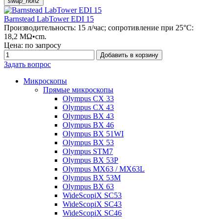
swap_horiz
Barnstead LabTower EDI 15
Производительность: 15 л/час; сопротивление при 25°С:
18,2 МΩ•сm.
Цена: по запросу
Добавить в корзину
Задать вопрос
Микроскопы
Прямые микроскопы
Olympus CX 33
Olympus CX 43
Olympus BX 43
Olympus BX 46
Olympus BX 51WI
Olympus BX 53
Olympus STM7
Olympus BX 53P
Olympus MX63 / MX63L
Olympus BX 53M
Olympus BX 63
WideScopiX SC53
WideScopiX SC43
WideScopiX SC46