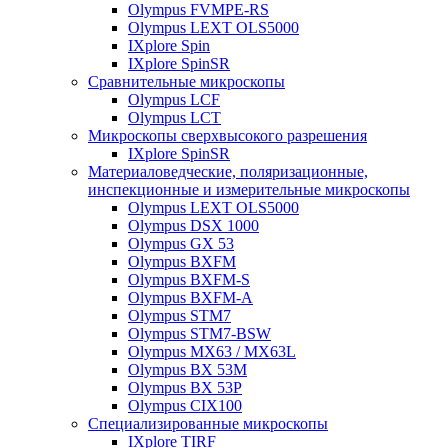
Olympus FVMPE-RS
Olympus LEXT OLS5000
IXplore Spin
IXplore SpinSR
Сравнительные микроскопы
Olympus LCF
Olympus LCT
Микроскопы сверхвысокого разрешения
IXplore SpinSR
Материаловедческие, поляризационные,
инспекционные и измерительные микроскопы
Olympus LEXT OLS5000
Olympus DSX 1000
Olympus GX 53
Olympus BXFM
Olympus BXFM-S
Olympus BXFM-A
Olympus STM7
Olympus STM7-BSW
Olympus MX63 / MX63L
Olympus BX 53M
Olympus BX 53P
Olympus CIX100
Специализированные микроскопы
IXplore TIRF