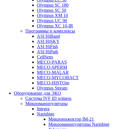
Olympus SC 180
Olympus SC 50
Olympus XM 10
Olympus UC 90
Olympus XC 10-IR
Программы и комплексы
ASI HiBand
ASI HiSKY
ASI HiFish
ASI HiPath
CellSens
MECO-PARAS
MECO-SPERM
MECO-MALAR
MECO-MYCOBACT
MECO-HISTOm
Olympus Stream
Оборудование для ЭКО
Система IVF ID witness
Микроманипуляторы
Integra
Narishige
Микроинжектор IM-21
Микроманипуляторы Narishige