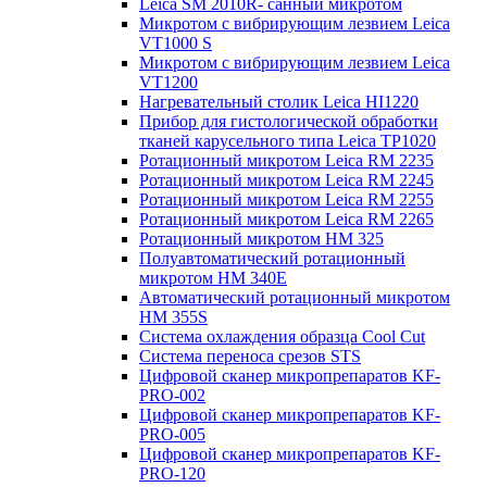
Leica SM 2010R- санный микротом
Микротом с вибрирующим лезвием Leica
VT1000 S
Микротом с вибрирующим лезвием Leica
VT1200
Нагревательный столик Leica HI1220
Прибор для гистологической обработки
тканей карусельного типа Leica TP1020
Ротационный микротом Leica RM 2235
Ротационный микротом Leica RM 2245
Ротационный микротом Leica RM 2255
Ротационный микротом Leica RM 2265
Ротационный микротом HM 325
Полуавтоматический ротационный
микротом HM 340E
Автоматический ротационный микротом
HM 355S
Система охлаждения образца Cool Cut
Система переноса срезов STS
Цифровой сканер микропрепаратов KF-
PRO-002
Цифровой сканер микропрепаратов KF-
PRO-005
Цифровой сканер микропрепаратов KF-
PRO-120