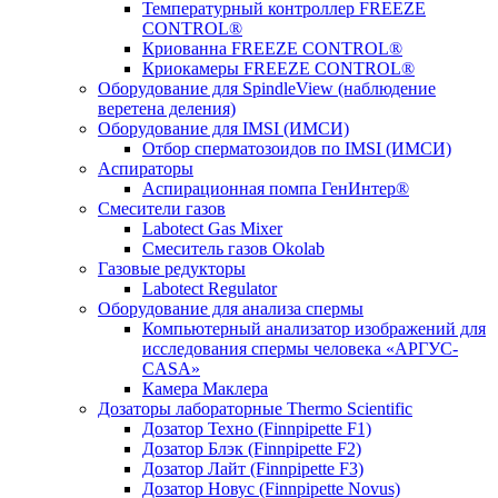
Температурный контроллер FREEZE
CONTROL®
Криованна FREEZE CONTROL®
Криокамеры FREEZE CONTROL®
Оборудование для SpindleView (наблюдение
веретена деления)
Оборудование для IMSI (ИМСИ)
Отбор сперматозоидов по IMSI (ИМСИ)
Аспираторы
Аспирационная помпа ГенИнтер®
Смесители газов
Labotect Gas Mixer
Смеситель газов Okolab
Газовые редукторы
Labotect Regulator
Оборудование для анализа спермы
Компьютерный анализатор изображений для
исследования спермы человека «АРГУС-
CASA»
Камера Маклера
Дозаторы лабораторные Thermo Scientific
Дозатор Техно (Finnpipette F1)
Дозатор Блэк (Finnpipette F2)
Дозатор Лайт (Finnpipette F3)
Дозатор Новус (Finnpipette Novus)