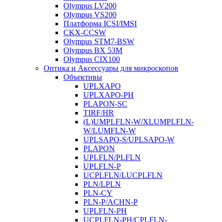
Olympus LV200
Olympus VS200
Платформа ICSI/IMSI
CKX-CCSW
Olympus STM7-BSW
Olympus BX 53M
Olympus CIX100
Оптика и Аксессуары для микроскопов
Объективы
UPLXAPO
UPLXAPO-PH
PLAPON-SC
TIRF/HR
(L)UMPLFLN-W/XLUMPLFLN-
W/LUMFLN-W
UPLSAPO-S/UPLSAPO-W
PLAPON
UPLFLN/PLFLN
UPLFLN-P
UCPLFLN/LUCPLFLN
PLN/LPLN
PLN-CY
PLN-P/ACHN-P
UPLFLN-PH
UCPLFLN-PH/CPLFLN-