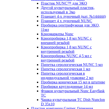
Пластик NUNC™ для ЭКО
Другой культуральный пластик,
используемый в Эко
Планшет 4-х луночный (кат. №144444)
Планшет 4 х луночный NUNC
Пробирка центрифужная для ЭКО,
11мл
Криомаркеры Nunc
Криопробирка 1,8 мл NUNC с
внешней резьбой
Криопробирка 1,8 мл NUNC с
внутренней резьбой
Криопробирка NUNC 4,5 мл с
внутренней резьбой
Пипетка серологическая NUNC 5 мл
Пипетка серологическая 1 мл
Пипетка серологическая в
индивидуальной упаковке 2 мл
Пробирка коническая 15 мл в штативе
Пробирки круглодонные 14 мл
Флакон культуральный Nunc Easyflask
TC
Чашка культуральная TC Dish Nunclon
D 35x10
Пластик компании Greiner, Германия