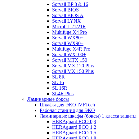
Sorvall BP 8 & 16
Sorvall BIOS
Sorvall BIOS A
Sorvall LYNX
MicroCL 21/21R
Multifuge X4 Pro
Sorvall WX80+
Sorvall WX90+
Multifuge X4R Pro
Sorvall WX100+
Sorvall МТХ 150
Sorvall МХ 120 Plus
Sorvall МХ 150 Plus
SL 8R
SL 16
SL 16R
SL4R Plus
Ламинарные боксы
Шкафы для ЭКО IVFTech
Рабочая станция для ЭКО
Ламинарные шкафы (боксы) 1 класса защиты
HERAguard ECO 0,9
HERAguard ECO 1,2
HERAguard ECO 1,5
HERAguard ECO 1,8