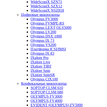
WideScopiX SZN71
WideScopiX SZX12
WideScopiX NSZ818
Цифровые микроскопы
Olympus FV3000
Olympus FVMPE-RS
Olympus LEXT OLS5000
Olympus LV200
Olympus DSX 1000
Olympus IX 73
Olympus VS200
Платформа ICSI/IMSI
Olympus IX 83
IXplore Pro
IXplore Live
IXplore TIRF
IXplore Spin
IXplore SpinSR
Olympus CIX100
Конфокальные микроскопы
SOPTOP CLSM 610
SOPTOP CLSM 680
OLYMPUS FV3000
OLYMPUS FV4000
EVIDENT (OLYMPUS) FV5000