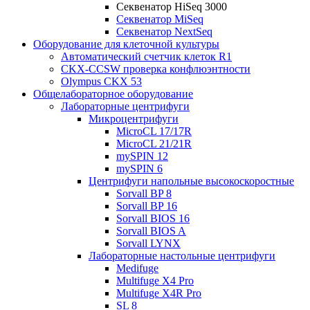
Секвенатор HiSeq 3000
Секвенатор MiSeq
Секвенатор NextSeq
Оборудование для клеточной культуры
Автоматический счетчик клеток R1
CKX-CCSW проверка конфлюэнтности
Olympus CKX 53
Общелабораторное оборудование
Лабораторные центрифуги
Микроцентрифуги
MicroCL 17/17R
MicroCL 21/21R
mySPIN 12
mySPIN 6
Центрифуги напольные высокоскоростные
Sorvall BP 8
Sorvall BP 16
Sorvall BIOS 16
Sorvall BIOS A
Sorvall LYNX
Лабораторные настольные центрифуги
Medifuge
Multifuge X4 Pro
Multifuge X4R Pro
SL 8