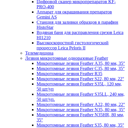
Цифровой сканер микропрепаратов KF-
PRO-400
Аппарат для окрашивания препаратов
Gemini AS
Станция для заливки образцов в парафин
HistoStar
Водяная баня для расправления срезов Leica
HI1210
Высокоскоростной гистологический
процессор Leica Peloris II
Телемедицина
Лезвия микротомные одноразовые Feather
Микротомные лезвия Feather А35, 80 мм, 35°
Микротомные лезвия Feather С35, 80 мм, 35°
Микротомные лезвия Feather R35
Микротомные лезвия Feather S22, 80 мм, 22°
Микротомные лезвия Feather S35L, 120 мм,
50 шт/уп
Микротомные лезвия Feather S35LL, 240 мм,
50 шт/уп.
Микротомные лезвия Feather А22, 80 мм, 22°
Микротомные лезвия Feather N35, 80 мм, 35°
Микротомные лезвия Feather N35HR, 80 мм,
35°
Микротомные лезвия Feather S35, 80 мм, 35°