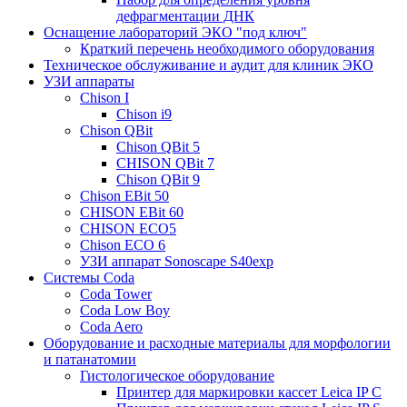
дефрагментации ДНК
Оснащение лабораторий ЭКО "под ключ"
Краткий перечень необходимого оборудования
Техническое обслуживание и аудит для клиник ЭКО
УЗИ аппараты
Chison I
Chison i9
Chison QBit
Chison QBit 5
CHISON QBit 7
Chison QBit 9
Chison EBit 50
CHISON EBit 60
CHISON ECO5
Chison ECO 6
УЗИ аппарат Sonoscape S40exp
Системы Coda
Coda Tower
Coda Low Boy
Coda Aero
Оборудование и расходные материалы для морфологии
и патанатомии
Гистологическое оборудование
Принтер для маркировки кассет Leica IP C