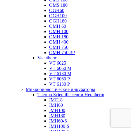
OMS 180
OGH60
OGH100
OGH180
OMH 60
OMH 100
OMH 180
OMH 400
OMH 750
OMH 750-3P
Vacutherm
VT 6025
VT 6060 M
VT 6130 M
VT 6060 P
VT 6130 P
Микробиологические инкубаторы
Thermo Scientific серии Heratherm
IMC18
IMH60
IMH100
IMH180
IMH60-S
IMH100-S