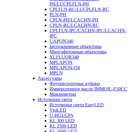
PH/LUCPLFLN-PH
CPLFLN-RC/LUCPLFLN-RC
PLN-PH
CPLN-PH/LCACHN-PH
CPLN-RC/LCACHN-RC
UPLFLN-IPC/CACHN-IPC/LCACHN-
IPC
UAPON340
Беспокровные объективы
Многофотонные объективы
XLFLUOR340
MPLAPON
MPLAPON-Oil
MPLN
Аксессуары
Флуоресцентные кубики
Иммерсионное масло IMMOIL-F30CC
Микрометры
Источники света
Источники света EasyLED
VisiLED
U-HGLGPS
KL 300 LED
KL 2500 LED
KL 1600 LED