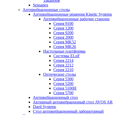
Takanome
Sensapex
Антивибрационные столы
Антивибрационные решения Kinetic Systems
Антивибрационные рабочие станции
Серия 9100
Серия 1200
Серия 9200
Серия 2000
Серия MK52
Серия MK26
Настольные платформы
Системы ELpF
Серия 2214
Серия 2212
Серия 2210
Оптические столы
Серия 5300
Серия 5200
Серия 5100H
Серия 5700
Антивибрационный стол
Активный антивибрационый стол AVOS AR
Daeil Systems
Стол антивибрационный лабораторный