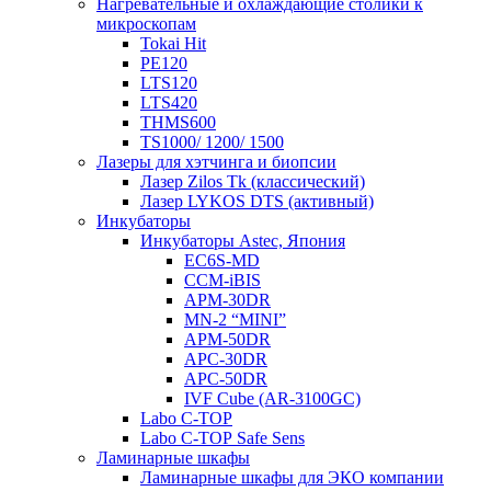
Нагревательные и охлаждающие столики к
микроскопам
Tokai Hit
PE120
LTS120
LTS420
THMS600
TS1000/ 1200/ 1500
Лазеры для хэтчинга и биопсии
Лазер Zilos Tk (классический)
Лазер LYKOS DTS (активный)
Инкубаторы
Инкубаторы Astec, Япония
EC6S-MD
CCM-iBIS
APM-30DR
MN-2 “MINI”
APM-50DR
APC-30DR
APC-50DR
IVF Cube (AR-3100GC)
Labo С-ТОР
Labo С-ТОР Safe Sens
Ламинарные шкафы
Ламинарные шкафы для ЭКО компании