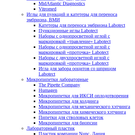
MidAtlantic Diagnostics
Vitromed
Иглы для пункций и катетеры для переноса
эмбриона, ВМИ
Катетеры для переноса эмбриона Labotect
Пункционные иглы Labotect
Наборы с однопросветной иглой с
маркировкой «травление» Labotect
Наборы с однопросветной иглой с
маркировкой «проточка» Labotect
Наборы с двухпросветной иглой с
маркировкой «проточка» Labotect
Игла для забора ооцитов со шприцом
Labotect
Микропипетки лабораторные
The Pipette Company
Humagen
Микропипетки для ИКСИ оплодотворения
Микропипетки для холдинга
Микропипетки для механического хэтчинга
Микропипетки для химического хэтчинга
Пипетки для стволовых клеток
Микропипетки для биопсии
Лабораторный пластик
Пластик компании Nunc, Дания