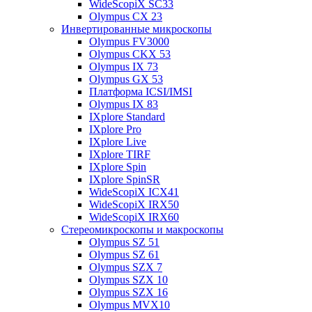
WideScopiX SC33
Olympus CX 23
Инвертированные микроскопы
Olympus FV3000
Olympus CKX 53
Olympus IX 73
Olympus GX 53
Платформа ICSI/IMSI
Olympus IX 83
IXplore Standard
IXplore Pro
IXplore Live
IXplore TIRF
IXplore Spin
IXplore SpinSR
WideScopiX ICX41
WideScopiX IRX50
WideScopiX IRX60
Стереомикроскопы и макроскопы
Olympus SZ 51
Olympus SZ 61
Olympus SZX 7
Olympus SZX 10
Olympus SZX 16
Olympus MVX10