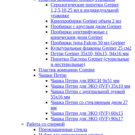
Серологические пипетки Greiner
1,2,5,10,25 мл в индивидуальной
упаковке
Криопробирки Greiner объем 2 мл
Пробирки с круглым дном Greiner
Пробирки центрифужные с
коническим дном Greiner
Пробирки типа Falcon 50 мл Greiner
Культуральные флаконы Greiner 25 см2
Петри Greiner 35х10, 60х15, 94х16 мм
Пипетки Пастера Greiner (стерильные
и нестерильные)
Пластик компании Corning
Чашки Петри
Чашка Петри для ИКСИ 9x51 мм
Чашка Петри для ЭКО (IVF) 35x10 мм
Чашка Петри с центральной лункой
55x16 мм
Чашка Петри со стеклянным дном 27
мм
Чашка Петри для ЭКО (IVF) 60х15
Чашка Петри для ЭКО (IVF) 90х17
Работа со спермой
Преокрашенные стекла
Набор для определения уровня