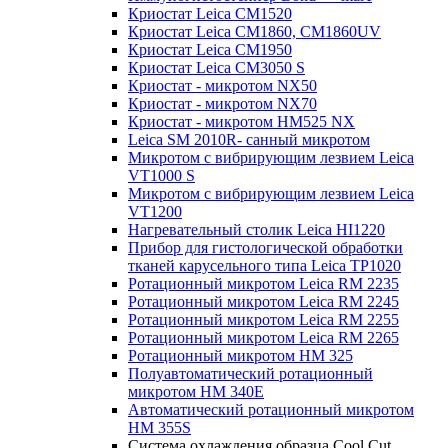
Криостат Leica CM1520
Криостат Leica CM1860, CM1860UV
Криостат Leica CM1950
Криостат Leica CM3050 S
Криостат - микротом NX50
Криостат - микротом NX70
Криостат - микротом HM525 NX
Leica SM 2010R- санный микротом
Микротом с вибрирующим лезвием Leica
VT1000 S
Микротом с вибрирующим лезвием Leica
VT1200
Нагревательный столик Leica HI1220
Прибор для гистологической обработки
тканей карусельного типа Leica TP1020
Ротационный микротом Leica RM 2235
Ротационный микротом Leica RM 2245
Ротационный микротом Leica RM 2255
Ротационный микротом Leica RM 2265
Ротационный микротом HM 325
Полуавтоматический ротационный
микротом HM 340E
Автоматический ротационный микротом
HM 355S
Система охлаждения образца Cool Cut