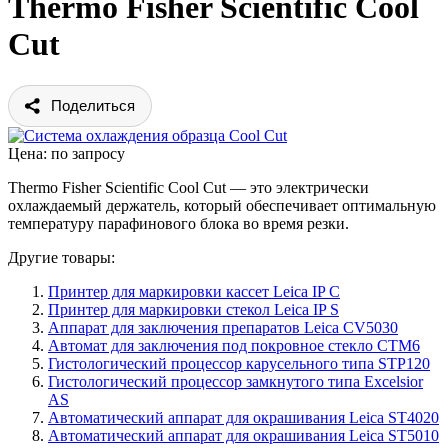
Thermo Fisher Scientific Cool
Cut
Поделиться
Цена: по запросу
Thermo Fisher Scientific Cool Cut — это электрически
охлаждаемый держатель, который обеспечивает оптимальную
температуру парафинового блока во время резки.
Другие товары:
Принтер для маркировки кассет Leica IP C
Принтер для маркировки стекол Leica IP S
Аппарат для заключения препаратов Leica CV5030
Автомат для заключения под покровное стекло CTM6
Гистологический процессор карусельного типа STP120
Гистологический процессор замкнутого типа Excelsior
AS
Автоматический аппарат для окрашивания Leica ST4020
Автоматический аппарат для окрашивания Leica ST5010