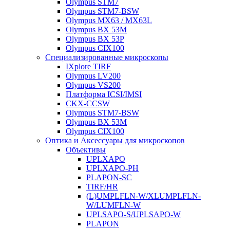
Olympus STM7
Olympus STM7-BSW
Olympus MX63 / MX63L
Olympus BX 53M
Olympus BX 53P
Olympus CIX100
Специализированные микроскопы
IXplore TIRF
Olympus LV200
Olympus VS200
Платформа ICSI/IMSI
CKX-CCSW
Olympus STM7-BSW
Olympus BX 53M
Olympus CIX100
Оптика и Аксессуары для микроскопов
Объективы
UPLXAPO
UPLXAPO-PH
PLAPON-SC
TIRF/HR
(L)UMPLFLN-W/XLUMPLFLN-
W/LUMFLN-W
UPLSAPO-S/UPLSAPO-W
PLAPON