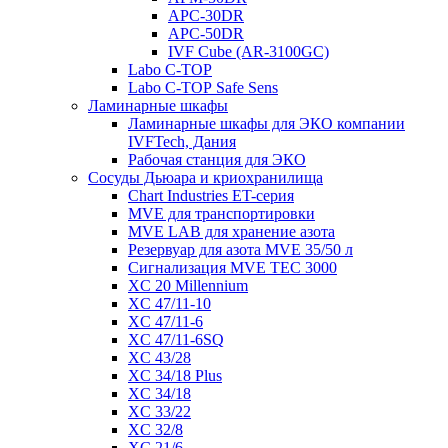
APC-30DR
APC-50DR
IVF Cube (AR-3100GC)
Labo С-ТОР
Labo С-ТОР Safe Sens
Ламинарные шкафы
Ламинарные шкафы для ЭКО компании
IVFTech, Дания
Рабочая станция для ЭКО
Сосуды Дьюара и криохранилища
Chart Industries ET-серия
MVE для транспортировки
MVE LAB для хранение азота
Резервуар для азота MVE 35/50 л
Сигнализация MVE TEC 3000
XC 20 Millennium
XC 47/11-10
XC 47/11-6
XC 47/11-6SQ
XC 43/28
XC 34/18 Plus
XC 34/18
XC 33/22
XC 32/8
XC 21/6