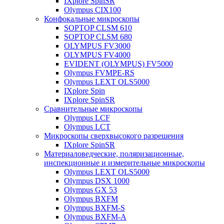
IXplore SpinSR
Olympus CIX100
Конфокальные микроскопы
SOPTOP CLSM 610
SOPTOP CLSM 680
OLYMPUS FV3000
OLYMPUS FV4000
EVIDENT (OLYMPUS) FV5000
Olympus FVMPE-RS
Olympus LEXT OLS5000
IXplore Spin
IXplore SpinSR
Сравнительные микроскопы
Olympus LCF
Olympus LCT
Микроскопы сверхвысокого разрешения
IXplore SpinSR
Материаловедческие, поляризационные,
инспекционные и измерительные микроскопы
Olympus LEXT OLS5000
Olympus DSX 1000
Olympus GX 53
Olympus BXFM
Olympus BXFM-S
Olympus BXFM-A