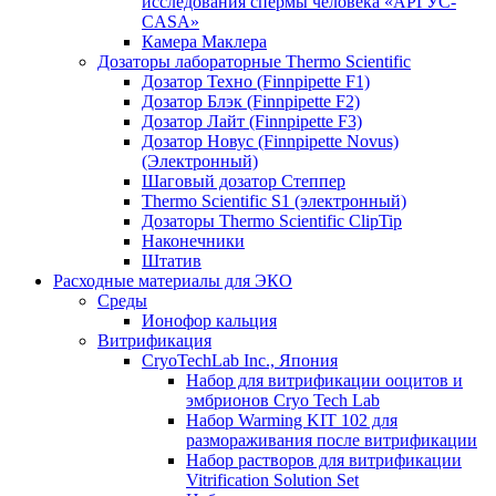
исследования спермы человека «АРГУС-
CASA»
Камера Маклера
Дозаторы лабораторные Thermo Scientific
Дозатор Техно (Finnpipette F1)
Дозатор Блэк (Finnpipette F2)
Дозатор Лайт (Finnpipette F3)
Дозатор Новус (Finnpipette Novus)
(Электронный)
Шаговый дозатор Степпер
Thermo Scientific S1 (электронный)
Дозаторы Thermo Scientific ClipTip
Наконечники
Штатив
Расходные материалы для ЭКО
Среды
Ионофор кальция
Витрификация
CryoTechLab Inc., Япония
Набор для витрификации ооцитов и
эмбрионов Cryo Tech Lab
Набор Warming KIT 102 для
размораживания после витрификации
Набор растворов для витрификации
Vitrification Solution Set