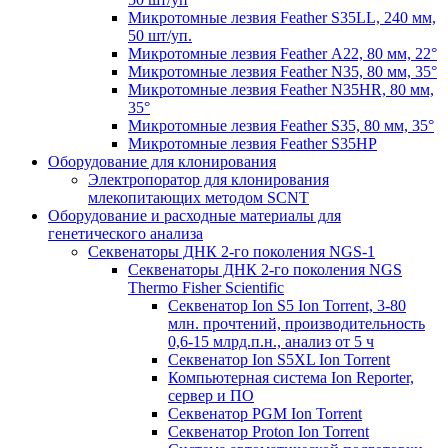
Микротомные лезвия Feather S35LL, 240 мм,
50 шт/уп.
Микротомные лезвия Feather А22, 80 мм, 22°
Микротомные лезвия Feather N35, 80 мм, 35°
Микротомные лезвия Feather N35HR, 80 мм,
35°
Микротомные лезвия Feather S35, 80 мм, 35°
Микротомные лезвия Feather S35HP
Оборудование для клонирования
Электропоратор для клонирования
млекопитающих методом SCNT
Оборудование и расходные материалы для
генетического анализа
Секвенаторы ДНК 2-го поколения NGS-1
Секвенаторы ДНК 2-го поколения NGS
Thermo Fisher Scientific
Секвенатор Ion S5 Ion Torrent, 3-80
млн. прочтений, производительность
0,6-15 млрд.п.н., анализ от 5 ч
Секвенатор Ion S5XL Ion Torrent
Компьютерная система Ion Reporter,
сервер и ПО
Секвенатор PGM Ion Torrent
Секвенатор Proton Ion Torrent