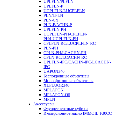
UPLFLN/PLFLN
UPLFLN-P
UCPLFLN/LUCPLFLN
PLN/LPLN
PLN-CY
PLN-P/ACHN-P
UPLFLN-PH
UCPLFLN-PH/CPLFLN-
PH/LUCPLFLN-PH
CPLFLN-RC/LUCPLFLN-RC
PLN-PH
CPLN-PH/LCACHN-PH
CPLN-RC/LCACHN-RC
UPLFLN-IPC/CACHN-IPC/LCACHN-
IPC
UAPON340
Беспокровные объективы
Многофотонные объективы
XLFLUOR340
MPLAPON
MPLAPON-Oil
MPLN
Аксессуары
Флуоресцентные кубики
Иммерсионное масло IMMOIL-F30CC