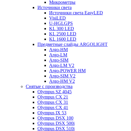
Микрометры
Источники света
Источники света EasyLED
VisiLED
U-HGLGPS
KL 300 LED
KL 2500 LED
KL 1600 LED
Предметные слайды ARGOLIGHT
Argo-HM
Argo-LM
Argo-SIM
Argo-LM V2
Argo-POWER HM
Argo-SIM V2
Argo-HM V2
Снятые с производства
Olympus SZ 4045
Olympus CX 21
Olympus CX 31
Olympus CX 41
Olympus IX 53
Olympus DSX 100
Olympus DSX 500i
Olympus DSX 510i