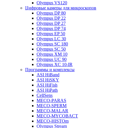
Olympus VS120
Цифровые камеры для микроскопов
Olympus DP 80
Olympus DP 22
Olympus DP 27
Olympus DP 74
Olympus EP 50
Olympus LC 30
Olympus SC 180
Olympus SC 50
Olympus XM 10
Olympus UC 90
Olympus XC 10-IR
Программы и комплексы
ASI HiBand
ASI HiSKY
ASI HiFish
ASI HiPath
CellSens
MECO-PARAS
MECO-SPERM
MECO-MALAR
MECO-MYCOBACT
MECO-HISTOm
Olympus Stream