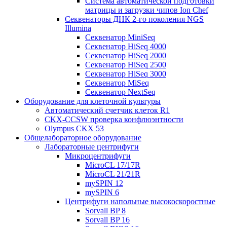
Система автоматической подготовки
матрицы и загрузки чипов Ion Chef
Секвенаторы ДНК 2-го поколения NGS
Illumina
Секвенатор MiniSeq
Секвенатор HiSeq 4000
Секвенатор HiSeq 2000
Секвенатор HiSeq 2500
Секвенатор HiSeq 3000
Секвенатор MiSeq
Секвенатор NextSeq
Оборудование для клеточной культуры
Автоматический счетчик клеток R1
CKX-CCSW проверка конфлюэнтности
Olympus CKX 53
Общелабораторное оборудование
Лабораторные центрифуги
Микроцентрифуги
MicroCL 17/17R
MicroCL 21/21R
mySPIN 12
mySPIN 6
Центрифуги напольные высокоскоростные
Sorvall BP 8
Sorvall BP 16