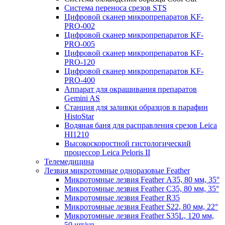
Система переноса срезов STS
Цифровой сканер микропрепаратов KF-
PRO-002
Цифровой сканер микропрепаратов KF-
PRO-005
Цифровой сканер микропрепаратов KF-
PRO-120
Цифровой сканер микропрепаратов KF-
PRO-400
Аппарат для окрашивания препаратов
Gemini AS
Станция для заливки образцов в парафин
HistoStar
Водяная баня для расправления срезов Leica
HI1210
Высокоскоростной гистологический
процессор Leica Peloris II
Телемедицина
Лезвия микротомные одноразовые Feather
Микротомные лезвия Feather А35, 80 мм, 35°
Микротомные лезвия Feather С35, 80 мм, 35°
Микротомные лезвия Feather R35
Микротомные лезвия Feather S22, 80 мм, 22°
Микротомные лезвия Feather S35L, 120 мм,
50 шт/уп