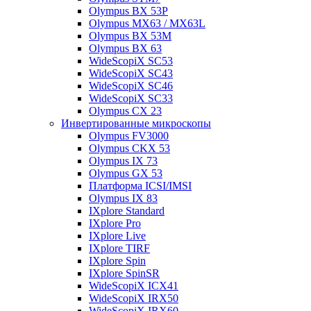
Olympus BX 53P
Olympus MX63 / MX63L
Olympus BX 53M
Olympus BX 63
WideScopiX SC53
WideScopiX SC43
WideScopiX SC46
WideScopiX SC33
Olympus CX 23
Инвертированные микроскопы
Olympus FV3000
Olympus CKX 53
Olympus IX 73
Olympus GX 53
Платформа ICSI/IMSI
Olympus IX 83
IXplore Standard
IXplore Pro
IXplore Live
IXplore TIRF
IXplore Spin
IXplore SpinSR
WideScopiX ICX41
WideScopiX IRX50
WideScopiX IRX60