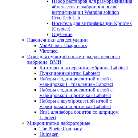
Набор растворов для размораживания
яйцеклеток и эмбрионов после
витрификации Warming solution
CryoTech Lab
Носитель для витрификации Криотек
(Cryotec)
Обучение
Наконечники для денудации
MidAtlantic Diagnostics
Vitromed
Иглы для пункций и катетеры для переноса
эмбриона, ВМИ
Катетеры для переноса эмбриона Labotect
Пункционные иглы Labotect
Наборы с однопросветной иглой с
маркировкой «травление» Labotect
Наборы с однопросветной иглой с
маркировкой «проточка» Labotect
Наборы с двухпросветной иглой с
маркировкой «проточка» Labotect
Игла для забора ооцитов со шприцом
Labotect
Микропипетки лабораторные
The Pipette Company
Humagen