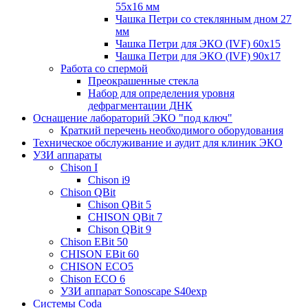
55x16 мм
Чашка Петри со стеклянным дном 27
мм
Чашка Петри для ЭКО (IVF) 60х15
Чашка Петри для ЭКО (IVF) 90х17
Работа со спермой
Преокрашенные стекла
Набор для определения уровня
дефрагментации ДНК
Оснащение лабораторий ЭКО "под ключ"
Краткий перечень необходимого оборудования
Техническое обслуживание и аудит для клиник ЭКО
УЗИ аппараты
Chison I
Chison i9
Chison QBit
Chison QBit 5
CHISON QBit 7
Chison QBit 9
Chison EBit 50
CHISON EBit 60
CHISON ECO5
Chison ECO 6
УЗИ аппарат Sonoscape S40exp
Системы Coda