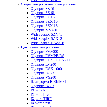
Стереомикроскопы и макроскопы
Olympus SZ 51
Olympus SZ 61
Olympus SZX 7
Olympus SZX 10
Olympus SZX 16
Olympus MVX10
WideScopiX SZN71
WideScopiX SZX12
WideScopiX NSZ818
Цифровые микроскопы
Olympus FV3000
Olympus FVMPE-RS
Olympus LEXT OLS5000
Olympus LV200
Olympus DSX 1000
Olympus IX 73
Olympus VS200
Платформа ICSI/IMSI
Olympus IX 83
IXplore Pro
IXplore Live
IXplore TIRF
IXplore Spin