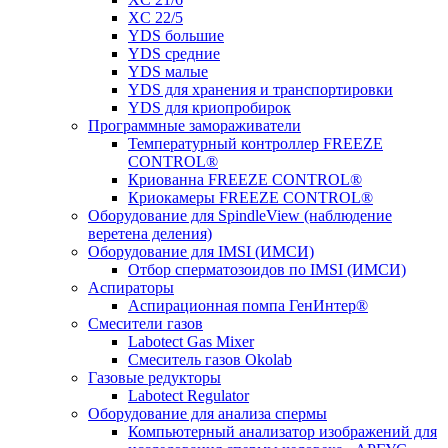
XC 22/5
YDS большие
YDS средние
YDS малые
YDS для хранения и транспортировки
YDS для криопробирок
Программные замораживатели
Температурный контроллер FREEZE
CONTROL®
Криованна FREEZE CONTROL®
Криокамеры FREEZE CONTROL®
Оборудование для SpindleView (наблюдение
веретена деления)
Оборудование для IMSI (ИМСИ)
Отбор сперматозоидов по IMSI (ИМСИ)
Аспираторы
Аспирационная помпа ГенИнтер®
Смесители газов
Labotect Gas Mixer
Смеситель газов Okolab
Газовые редукторы
Labotect Regulator
Оборудование для анализа спермы
Компьютерный анализатор изображений для