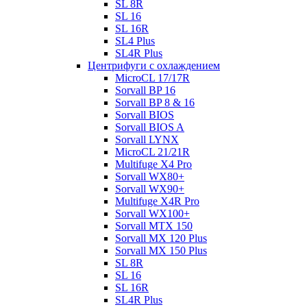
SL 8R
SL 16
SL 16R
SL4 Plus
SL4R Plus
Центрифуги с охлаждением
MicroCL 17/17R
Sorvall BP 16
Sorvall BP 8 & 16
Sorvall BIOS
Sorvall BIOS A
Sorvall LYNX
MicroCL 21/21R
Multifuge X4 Pro
Sorvall WX80+
Sorvall WX90+
Multifuge X4R Pro
Sorvall WX100+
Sorvall МТХ 150
Sorvall МХ 120 Plus
Sorvall МХ 150 Plus
SL 8R
SL 16
SL 16R
SL4R Plus