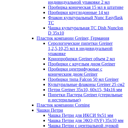
индивидуальной упаковке 2 мл
Пробирка коническая 15 мл в штативе
Пробирки круглодонные 14 мл
Флакон культуральный Nunc Easyflask
TC
Чашка культуральная TC Dish Nunclon
D 35x10
Пластик компании Greiner, Германия
Серологические пипетки Greiner
1,2,5,10,25 мл в индивидуальной
упаковке
Криопробирки Greiner объем 2 мл
Пробирки с круглым дном Greiner
Пробирки центрифужные с
коническим дном Greiner
Пробирки типа Falcon 50 мл Greiner
Культуральные флаконы Greiner 25 см2
Петри Greiner 35х10, 60х15, 94х16 мм
Пипетки Пастера Greiner (стерильные
и нестерильные)
Пластик компании Corning
Чашки Петри
Чашка Петри для ИКСИ 9x51 мм
Чашка Петри для ЭКО (IVF) 35x10 мм
Чашка Петри с центральной лункой