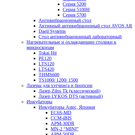
Серия 5200
Серия 5100H
Серия 5700
Антивибрационный стол
Активный антивибрационый стол AVOS AR
Daeil Systems
Стол антивибрационный лабораторный
Нагревательные и охлаждающие столики к
микроскопам
Tokai Hit
PE120
LTS120
LTS420
THMS600
TS1000/ 1200/ 1500
Лазеры для хэтчинга и биопсии
Лазер Zilos Tk (классический)
Лазер LYKOS DTS (активный)
Инкубаторы
Инкубаторы Astec, Япония
EC6S-MD
CCM-iBIS
APM-30DR
MN-2 “MINI”
APM-50DR