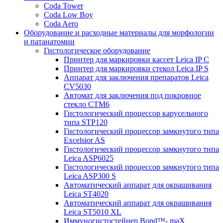
Coda Tower
Coda Low Boy
Coda Aero
Оборудование и расходные материалы для морфологии
и патанатомии
Гистологическое оборудование
Принтер для маркировки кассет Leica IP C
Принтер для маркировки стекол Leica IP S
Аппарат для заключения препаратов Leica
CV5030
Автомат для заключения под покровное
стекло CTM6
Гистологический процессор карусельного
типа STP120
Гистологический процессор замкнутого типа
Excelsior AS
Гистологический процессор замкнутого типа
Leica ASP6025
Гистологический процессор замкнутого типа
Leica ASP300 S
Автоматический аппарат для окрашивания
Leica ST4020
Автоматический аппарат для окрашивания
Leica ST5010 XL
Иммуногистостейнер Bond™- maX