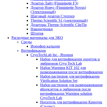
Дозатор Лайт (Finnpipette F3)
Дозатор Новус (Finnpipette Novus)
(Электронный)
Шаговый дозатор Степпер
Thermo Scientific S1 (электронный)
Дозаторы Thermo Scientific ClipTip
Наконечники
Штатив
Расходные материалы для ЭКО
Среды
Ионофор кальция
Витрификация
CryoTechLab Inc., Япония
Набор для витрификации ооцитов и
эмбрионов Cryo Tech Lab
Набор Warming KIT 102 для
размораживания после витрификации
Набор растворов для витрификации
Vitrification Solution Set
Набор растворов для размораживания
яйцеклеток и эмбрионов после
витрификации Warming solution
CryoTech Lab
Носитель для витрификации Криотек
(Cryotec)