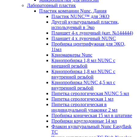
Лабораторный пластик
Пластик компании Nunc, Дания
Пластик NUNC™ для ЭКО
Другой культуральный пластик,
используемый в Эко
Планшет 4-х луночный (кат. №144444)
Планшет 4 х луночный NUNC
Пробирка центрифужная для ЭКО,
11мл
Криомаркеры Nunc
Криопробирка 1,8 мл NUNC с
внешней резьбой
Криопробирка 1,8 мл NUNC с
внутренней резьбой
Криопробирка NUNC 4,5 мл с
внутренней резьбой
Пипетка серологическая NUNC 5 мл
Пипетка серологическая 1 мл
Пипетка серологическая в
индивидуальной упаковке 2 мл
Пробирка коническая 15 мл в штативе
Пробирки круглодонные 14 мл
Флакон культуральный Nunc Easyflask
TC