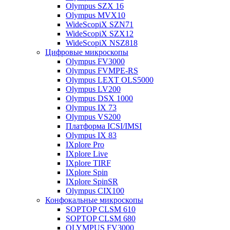
Olympus SZX 16
Olympus MVX10
WideScopiX SZN71
WideScopiX SZX12
WideScopiX NSZ818
Цифровые микроскопы
Olympus FV3000
Olympus FVMPE-RS
Olympus LEXT OLS5000
Olympus LV200
Olympus DSX 1000
Olympus IX 73
Olympus VS200
Платформа ICSI/IMSI
Olympus IX 83
IXplore Pro
IXplore Live
IXplore TIRF
IXplore Spin
IXplore SpinSR
Olympus CIX100
Конфокальные микроскопы
SOPTOP CLSM 610
SOPTOP CLSM 680
OLYMPUS FV3000