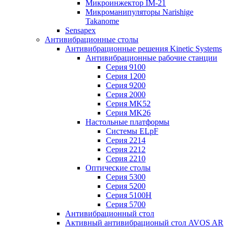
Микроинжектор IM-21
Микроманипуляторы Narishige
Takanome
Sensapex
Антивибрационные столы
Антивибрационные решения Kinetic Systems
Антивибрационные рабочие станции
Серия 9100
Серия 1200
Серия 9200
Серия 2000
Серия MK52
Серия MK26
Настольные платформы
Системы ELpF
Серия 2214
Серия 2212
Серия 2210
Оптические столы
Серия 5300
Серия 5200
Серия 5100H
Серия 5700
Антивибрационный стол
Активный антивибрационый стол AVOS AR