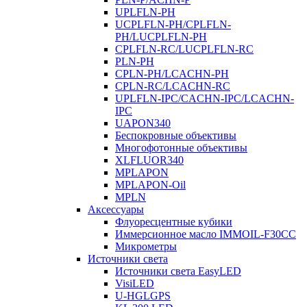
UPLFLN-PH
UCPLFLN-PH/CPLFLN-
PH/LUCPLFLN-PH
CPLFLN-RC/LUCPLFLN-RC
PLN-PH
CPLN-PH/LCACHN-PH
CPLN-RC/LCACHN-RC
UPLFLN-IPC/CACHN-IPC/LCACHN-
IPC
UAPON340
Беспокровные объективы
Многофотонные объективы
XLFLUOR340
MPLAPON
MPLAPON-Oil
MPLN
Аксессуары
Флуоресцентные кубики
Иммерсионное масло IMMOIL-F30CC
Микрометры
Источники света
Источники света EasyLED
VisiLED
U-HGLGPS