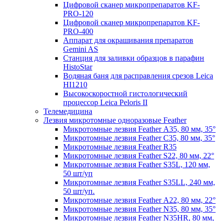
Цифровой сканер микропрепаратов KF-
PRO-120
Цифровой сканер микропрепаратов KF-
PRO-400
Аппарат для окрашивания препаратов
Gemini AS
Станция для заливки образцов в парафин
HistoStar
Водяная баня для расправления срезов Leica
HI1210
Высокоскоростной гистологический
процессор Leica Peloris II
Телемедицина
Лезвия микротомные одноразовые Feather
Микротомные лезвия Feather А35, 80 мм, 35°
Микротомные лезвия Feather С35, 80 мм, 35°
Микротомные лезвия Feather R35
Микротомные лезвия Feather S22, 80 мм, 22°
Микротомные лезвия Feather S35L, 120 мм,
50 шт/уп
Микротомные лезвия Feather S35LL, 240 мм,
50 шт/уп.
Микротомные лезвия Feather А22, 80 мм, 22°
Микротомные лезвия Feather N35, 80 мм, 35°
Микротомные лезвия Feather N35HR, 80 мм,