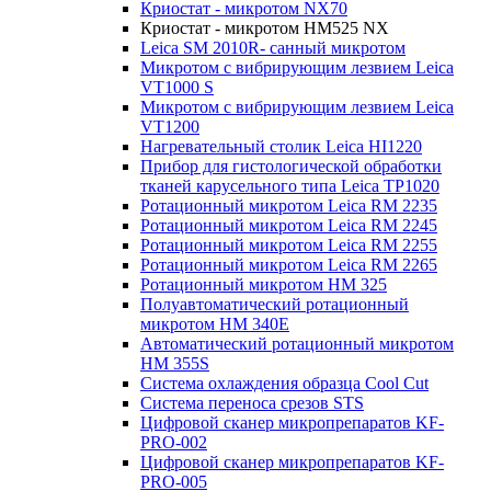
Криостат - микротом NX70
Криостат - микротом HM525 NX
Leica SM 2010R- санный микротом
Микротом с вибрирующим лезвием Leica
VT1000 S
Микротом с вибрирующим лезвием Leica
VT1200
Нагревательный столик Leica HI1220
Прибор для гистологической обработки
тканей карусельного типа Leica TP1020
Ротационный микротом Leica RM 2235
Ротационный микротом Leica RM 2245
Ротационный микротом Leica RM 2255
Ротационный микротом Leica RM 2265
Ротационный микротом HM 325
Полуавтоматический ротационный
микротом HM 340E
Автоматический ротационный микротом
HM 355S
Система охлаждения образца Cool Cut
Система переноса срезов STS
Цифровой сканер микропрепаратов KF-
PRO-002
Цифровой сканер микропрепаратов KF-
PRO-005