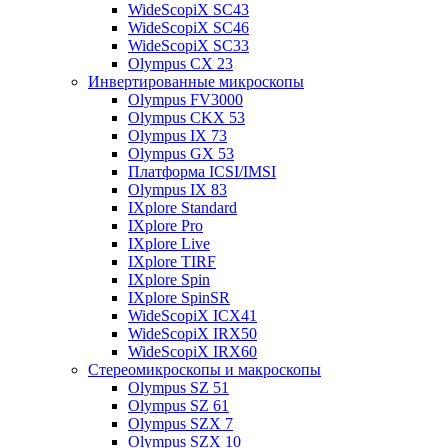
WideScopiX SC43
WideScopiX SC46
WideScopiX SC33
Olympus CX 23
Инвертированные микроскопы
Olympus FV3000
Olympus CKX 53
Olympus IX 73
Olympus GX 53
Платформа ICSI/IMSI
Olympus IX 83
IXplore Standard
IXplore Pro
IXplore Live
IXplore TIRF
IXplore Spin
IXplore SpinSR
WideScopiX ICX41
WideScopiX IRX50
WideScopiX IRX60
Стереомикроскопы и макроскопы
Olympus SZ 51
Olympus SZ 61
Olympus SZX 7
Olympus SZX 10