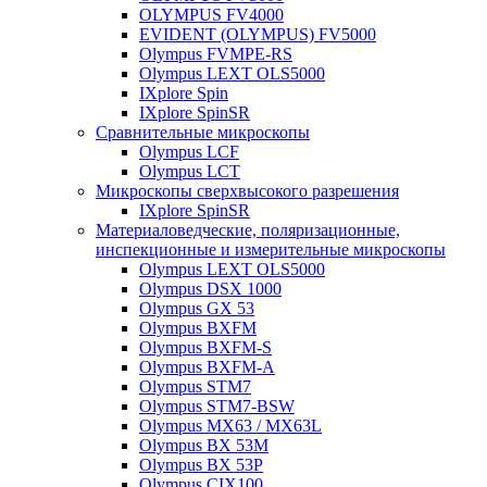
OLYMPUS FV4000
EVIDENT (OLYMPUS) FV5000
Olympus FVMPE-RS
Olympus LEXT OLS5000
IXplore Spin
IXplore SpinSR
Сравнительные микроскопы
Olympus LCF
Olympus LCT
Микроскопы сверхвысокого разрешения
IXplore SpinSR
Материаловедческие, поляризационные,
инспекционные и измерительные микроскопы
Olympus LEXT OLS5000
Olympus DSX 1000
Olympus GX 53
Olympus BXFM
Olympus BXFM-S
Olympus BXFM-A
Olympus STM7
Olympus STM7-BSW
Olympus MX63 / MX63L
Olympus BX 53M
Olympus BX 53P
Olympus CIX100