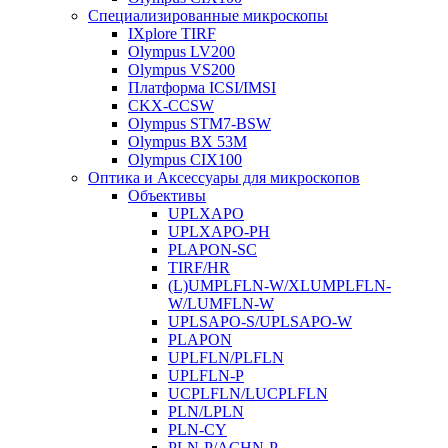
Специализированные микроскопы
IXplore TIRF
Olympus LV200
Olympus VS200
Платформа ICSI/IMSI
CKX-CCSW
Olympus STM7-BSW
Olympus BX 53M
Olympus CIX100
Оптика и Аксессуары для микроскопов
Объективы
UPLXAPO
UPLXAPO-PH
PLAPON-SC
TIRF/HR
(L)UMPLFLN-W/XLUMPLFLN-
W/LUMFLN-W
UPLSAPO-S/UPLSAPO-W
PLAPON
UPLFLN/PLFLN
UPLFLN-P
UCPLFLN/LUCPLFLN
PLN/LPLN
PLN-CY
PLN-P/ACHN-P