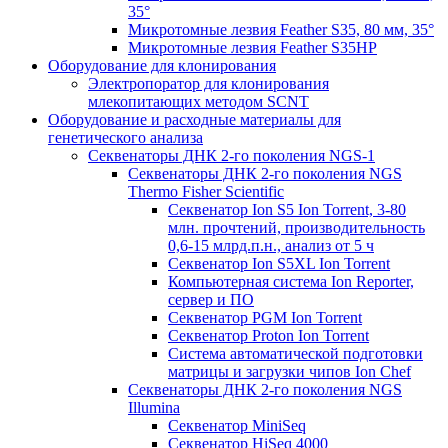
35°
Микротомные лезвия Feather S35, 80 мм, 35°
Микротомные лезвия Feather S35HP
Оборудование для клонирования
Электропоратор для клонирования
млекопитающих методом SCNT
Оборудование и расходные материалы для
генетического анализа
Секвенаторы ДНК 2-го поколения NGS-1
Секвенаторы ДНК 2-го поколения NGS
Thermo Fisher Scientific
Секвенатор Ion S5 Ion Torrent, 3-80
млн. прочтений, производительность
0,6-15 млрд.п.н., анализ от 5 ч
Секвенатор Ion S5XL Ion Torrent
Компьютерная система Ion Reporter,
сервер и ПО
Секвенатор PGM Ion Torrent
Секвенатор Proton Ion Torrent
Система автоматической подготовки
матрицы и загрузки чипов Ion Chef
Секвенаторы ДНК 2-го поколения NGS
Illumina
Секвенатор MiniSeq
Секвенатор HiSeq 4000