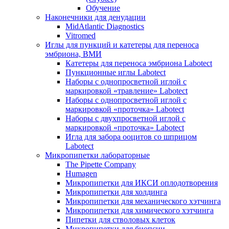
Обучение
Наконечники для денудации
MidAtlantic Diagnostics
Vitromed
Иглы для пункций и катетеры для переноса
эмбриона, ВМИ
Катетеры для переноса эмбриона Labotect
Пункционные иглы Labotect
Наборы с однопросветной иглой с
маркировкой «травление» Labotect
Наборы с однопросветной иглой с
маркировкой «проточка» Labotect
Наборы с двухпросветной иглой с
маркировкой «проточка» Labotect
Игла для забора ооцитов со шприцом
Labotect
Микропипетки лабораторные
The Pipette Company
Humagen
Микропипетки для ИКСИ оплодотворения
Микропипетки для холдинга
Микропипетки для механического хэтчинга
Микропипетки для химического хэтчинга
Пипетки для стволовых клеток
Микропипетки для биопсии