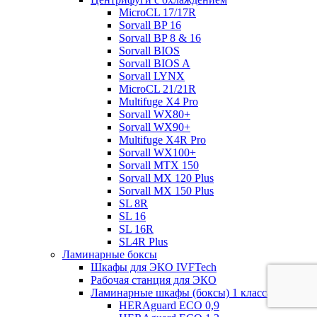
MicroCL 17/17R
Sorvall BP 16
Sorvall BP 8 & 16
Sorvall BIOS
Sorvall BIOS A
Sorvall LYNX
MicroCL 21/21R
Multifuge X4 Pro
Sorvall WX80+
Sorvall WX90+
Multifuge X4R Pro
Sorvall WX100+
Sorvall МТХ 150
Sorvall МХ 120 Plus
Sorvall МХ 150 Plus
SL 8R
SL 16
SL 16R
SL4R Plus
Ламинарные боксы
Шкафы для ЭКО IVFTech
Рабочая станция для ЭКО
Ламинарные шкафы (боксы) 1 класса защиты
HERAguard ECO 0,9