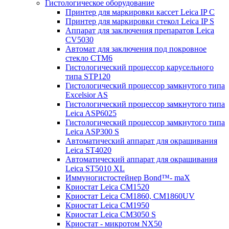
Гистологическое оборудование
Принтер для маркировки кассет Leica IP C
Принтер для маркировки стекол Leica IP S
Аппарат для заключения препаратов Leica
CV5030
Автомат для заключения под покровное
стекло CTM6
Гистологический процессор карусельного
типа STP120
Гистологический процессор замкнутого типа
Excelsior AS
Гистологический процессор замкнутого типа
Leica ASP6025
Гистологический процессор замкнутого типа
Leica ASP300 S
Автоматический аппарат для окрашивания
Leica ST4020
Автоматический аппарат для окрашивания
Leica ST5010 XL
Иммуногистостейнер Bond™- maX
Криостат Leica CM1520
Криостат Leica CM1860, CM1860UV
Криостат Leica CM1950
Криостат Leica CM3050 S
Криостат - микротом NX50