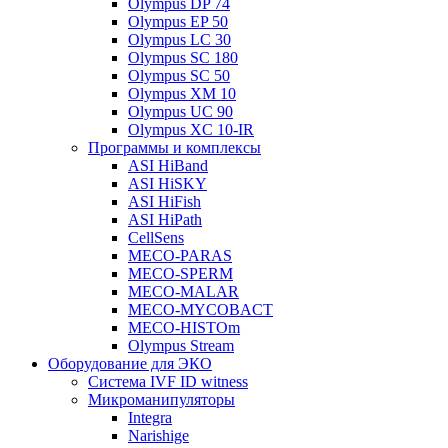
Olympus DP 74
Olympus EP 50
Olympus LC 30
Olympus SC 180
Olympus SC 50
Olympus XM 10
Olympus UC 90
Olympus XC 10-IR
Программы и комплексы
ASI HiBand
ASI HiSKY
ASI HiFish
ASI HiPath
CellSens
MECO-PARAS
MECO-SPERM
MECO-MALAR
MECO-MYCOBACT
MECO-HISTOm
Olympus Stream
Оборудование для ЭКО
Система IVF ID witness
Микроманипуляторы
Integra
Narishige