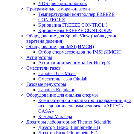
YDS для криопробирок
Программные замораживатели
Температурный контроллер FREEZE
CONTROL®
Криованна FREEZE CONTROL®
Криокамеры FREEZE CONTROL®
Оборудование для SpindleView (наблюдение
веретена деления)
Оборудование для IMSI (ИМСИ)
Отбор сперматозоидов по IMSI (ИМСИ)
Аспираторы
Аспирационная помпа ГенИнтер®
Смесители газов
Labotect Gas Mixer
Смеситель газов Okolab
Газовые редукторы
Labotect Regulator
Оборудование для анализа спермы
Компьютерный анализатор изображений для
исследования спермы человека «АРГУС-
CASA»
Камера Маклера
Дозаторы лабораторные Thermo Scientific
Дозатор Техно (Finnpipette F1)
Дозатор Блэк (Finnpipette F2)