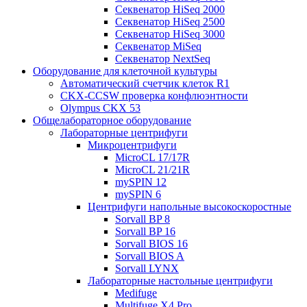
Секвенатор HiSeq 2000
Секвенатор HiSeq 2500
Секвенатор HiSeq 3000
Секвенатор MiSeq
Секвенатор NextSeq
Оборудование для клеточной культуры
Автоматический счетчик клеток R1
CKX-CCSW проверка конфлюэнтности
Olympus CKX 53
Общелабораторное оборудование
Лабораторные центрифуги
Микроцентрифуги
MicroCL 17/17R
MicroCL 21/21R
mySPIN 12
mySPIN 6
Центрифуги напольные высокоскоростные
Sorvall BP 8
Sorvall BP 16
Sorvall BIOS 16
Sorvall BIOS A
Sorvall LYNX
Лабораторные настольные центрифуги
Medifuge
Multifuge X4 Pro