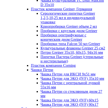
Чашка культуральная TC Dish Nunclon
D 35x10
Пластик компании Greiner, Германия
Серологические пипетки Greiner
1,2,5,10,25 мл в индивидуальной
упаковке
Криопробирки Greiner объем 2 мл
Пробирки с круглым дном Greiner
Пробирки центрифужные с
коническим дном Greiner
Пробирки типа Falcon 50 мл Greiner
Культуральные флаконы Greiner 25 см2
Петри Greiner 35х10, 60х15, 94х16 мм
Пипетки Пастера Greiner (стерильные
и нестерильные)
Пластик компании Corning
Чашки Петри
Чашка Петри для ИКСИ 9x51 мм
Чашка Петри для ЭКО (IVF) 35x10 мм
Чашка Петри с центральной лункой
55x16 мм
Чашка Петри со стеклянным дном 27
мм
Чашка Петри для ЭКО (IVF) 60х15
Чашка Петри для ЭКО (IVF) 90х17