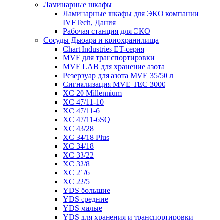
Ламинарные шкафы
Ламинарные шкафы для ЭКО компании
IVFTech, Дания
Рабочая станция для ЭКО
Сосуды Дьюара и криохранилища
Chart Industries ET-серия
MVE для транспортировки
MVE LAB для хранение азота
Резервуар для азота MVE 35/50 л
Сигнализация MVE TEC 3000
XC 20 Millennium
XC 47/11-10
XC 47/11-6
XC 47/11-6SQ
XC 43/28
XC 34/18 Plus
XC 34/18
XC 33/22
XC 32/8
XC 21/6
XC 22/5
YDS большие
YDS средние
YDS малые
YDS для хранения и транспортировки