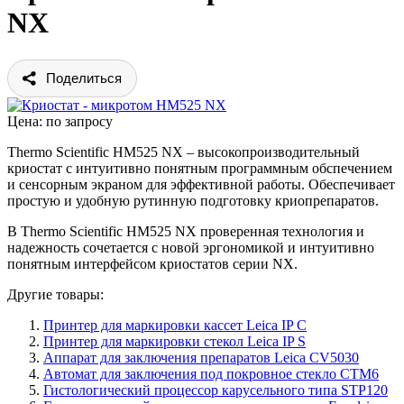
NX
Поделиться
Цена: по запросу
Thermo Scientific HM525 NX – высокопроизводительный
криостат с интуитивно понятным программным обспечением
и сенсорным экраном для эффективной работы. Обеспечивает
простую и удобную рутинную подготовку криопрепаратов.
В Thermo Scientific HM525 NX проверенная технология и
надежность сочетается с новой эргономикой и интуитивно
понятным интерфейсом криостатов серии NX.
Другие товары:
Принтер для маркировки кассет Leica IP C
Принтер для маркировки стекол Leica IP S
Аппарат для заключения препаратов Leica CV5030
Автомат для заключения под покровное стекло CTM6
Гистологический процессор карусельного типа STP120