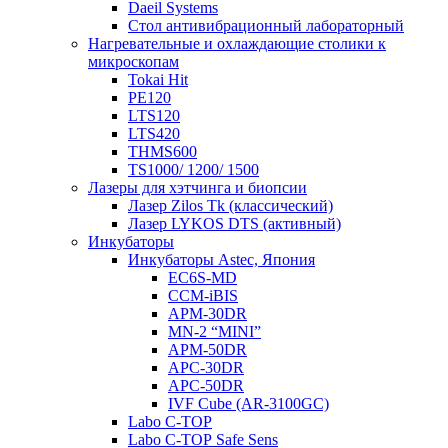
Daeil Systems
Стол антивибрационный лабораторный
Нагревательные и охлаждающие столики к
микроскопам
Tokai Hit
PE120
LTS120
LTS420
THMS600
TS1000/ 1200/ 1500
Лазеры для хэтчинга и биопсии
Лазер Zilos Tk (классический)
Лазер LYKOS DTS (активный)
Инкубаторы
Инкубаторы Astec, Япония
EC6S-MD
CCM-iBIS
APM-30DR
MN-2 “MINI”
APM-50DR
APC-30DR
APC-50DR
IVF Cube (AR-3100GC)
Labo С-ТОР
Labo С-ТОР Safe Sens