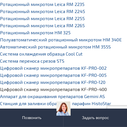
Ротационный микротом Leica RM 2235
Ротационный микротом Leica RM 2245
Ротационный микротом Leica RM 2255
Ротационный микротом Leica RM 2265
Ротационный микротом HM 325
Полуавтоматический ротационный микротом HM 340E
Автоматический ротационный микротом HM 355S
Система охлаждения образца Cool Cut
Система переноса срезов STS
Цифровой сканер микропрепаратов KF-PRO-002
Цифровой сканер микропрепаратов KF-PRO-005
Цифровой сканер микропрепаратов KF-PRO-120
Цифровой сканер микропрепаратов KF-PRO-400
Аппарат для окрашивания препаратов Gemini AS
Станция для заливки образцов в парафин HistoStar
Водяная баня для расправления срезов Leica HI1210
Высокоскоростной гистологический процессор Leica
Позвонить
Задать вопрос
Peloris II