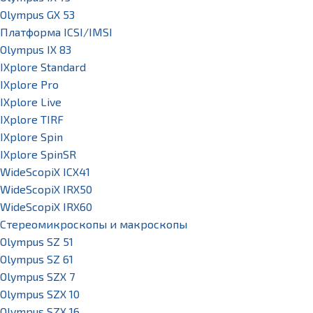
Olympus GX 53
Платформа ICSI/IMSI
Olympus IX 83
IXplore Standard
IXplore Pro
IXplore Live
IXplore TIRF
IXplore Spin
IXplore SpinSR
WideScopiX ICX41
WideScopiX IRX50
WideScopiX IRX60
Стереомикроскопы и макроскопы
Olympus SZ 51
Olympus SZ 61
Olympus SZX 7
Olympus SZX 10
Olympus SZX 16