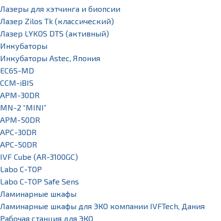
Лазеры для хэтчинга и биопсии
Лазер Zilos Tk (классический)
Лазер LYKOS DTS (активный)
Инкубаторы
Инкубаторы Astec, Япония
EC6S-MD
CCM-iBIS
APM-30DR
MN-2 “MINI”
APM-50DR
APC-30DR
APC-50DR
IVF Cube (AR-3100GC)
Labo С-ТОР
Labo С-ТОР Safe Sens
Ламинарные шкафы
Ламинарные шкафы для ЭКО компании IVFTech, Дания
Рабочая станция для ЭКО