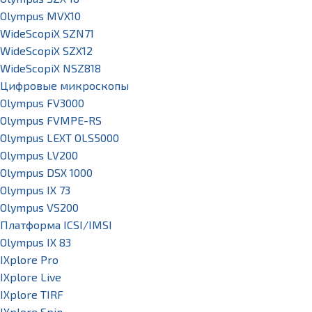
Olympus MVX10
WideScopiX SZN71
WideScopiX SZX12
WideScopiX NSZ818
Цифровые микроскопы
Olympus FV3000
Olympus FVMPE-RS
Olympus LEXT OLS5000
Olympus LV200
Olympus DSX 1000
Olympus IX 73
Olympus VS200
Платформа ICSI/IMSI
Olympus IX 83
IXplore Pro
IXplore Live
IXplore TIRF
IXplore Spin