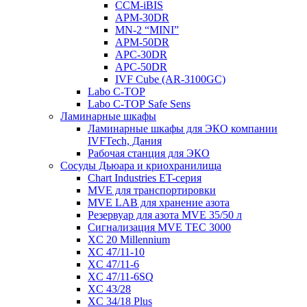
CCM-iBIS
APM-30DR
MN-2 “MINI”
APM-50DR
APC-30DR
APC-50DR
IVF Cube (AR-3100GC)
Labo С-ТОР
Labo С-ТОР Safe Sens
Ламинарные шкафы
Ламинарные шкафы для ЭКО компании
IVFTech, Дания
Рабочая станция для ЭКО
Сосуды Дьюара и криохранилища
Chart Industries ET-серия
MVE для транспортировки
MVE LAB для хранение азота
Резервуар для азота MVE 35/50 л
Сигнализация MVE TEC 3000
XC 20 Millennium
XC 47/11-10
XC 47/11-6
XC 47/11-6SQ
XC 43/28
XC 34/18 Plus