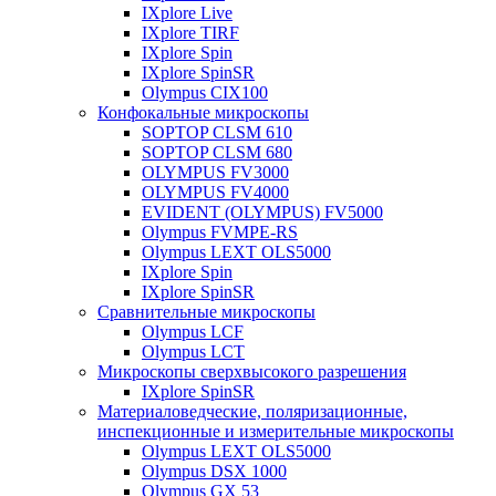
IXplore Live
IXplore TIRF
IXplore Spin
IXplore SpinSR
Olympus CIX100
Конфокальные микроскопы
SOPTOP CLSM 610
SOPTOP CLSM 680
OLYMPUS FV3000
OLYMPUS FV4000
EVIDENT (OLYMPUS) FV5000
Olympus FVMPE-RS
Olympus LEXT OLS5000
IXplore Spin
IXplore SpinSR
Сравнительные микроскопы
Olympus LCF
Olympus LCT
Микроскопы сверхвысокого разрешения
IXplore SpinSR
Материаловедческие, поляризационные,
инспекционные и измерительные микроскопы
Olympus LEXT OLS5000
Olympus DSX 1000
Olympus GX 53