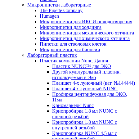
Микропипетки лабораторные
The Pipette Company
Humagen
Микропипетки для ИКСИ оплодотворения
Микропипетки для холдинга
Микропипетки для механического хэтчинга
Микропипетки для химического хэтчинга
Пипетки для стволовых клеток
Микропипетки для биопсии
Лабораторный пластик
Пластик компании Nunc, Дания
Пластик NUNC™ для ЭКО
Другой культуральный пластик,
используемый в Эко
Планшет 4-х луночный (кат. №144444)
Планшет 4 х луночный NUNC
Пробирка центрифужная для ЭКО,
11мл
Криомаркеры Nunc
Криопробирка 1,8 мл NUNC с
внешней резьбой
Криопробирка 1,8 мл NUNC с
внутренней резьбой
Криопробирка NUNC 4,5 мл с
внутренней резьбой