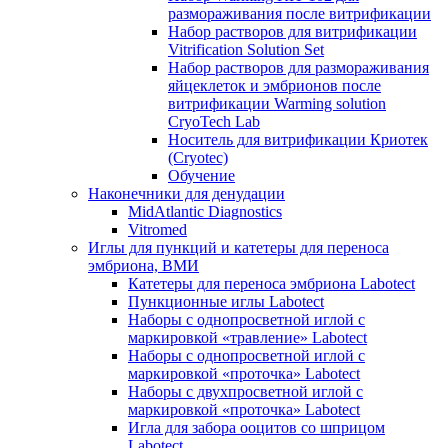
размораживания после витрификации
Набор растворов для витрификации
Vitrification Solution Set
Набор растворов для размораживания
яйцеклеток и эмбрионов после
витрификации Warming solution
CryoTech Lab
Носитель для витрификации Криотек
(Cryotec)
Обучение
Наконечники для денудации
MidAtlantic Diagnostics
Vitromed
Иглы для пункций и катетеры для переноса
эмбриона, ВМИ
Катетеры для переноса эмбриона Labotect
Пункционные иглы Labotect
Наборы с однопросветной иглой с
маркировкой «травление» Labotect
Наборы с однопросветной иглой с
маркировкой «проточка» Labotect
Наборы с двухпросветной иглой с
маркировкой «проточка» Labotect
Игла для забора ооцитов со шприцом
Labotect