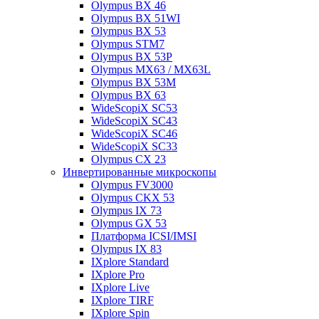
Olympus BX 46
Olympus BX 51WI
Olympus BX 53
Olympus STM7
Olympus BX 53P
Olympus MX63 / MX63L
Olympus BX 53M
Olympus BX 63
WideScopiX SC53
WideScopiX SC43
WideScopiX SC46
WideScopiX SC33
Olympus CX 23
Инвертированные микроскопы
Olympus FV3000
Olympus CKX 53
Olympus IX 73
Olympus GX 53
Платформа ICSI/IMSI
Olympus IX 83
IXplore Standard
IXplore Pro
IXplore Live
IXplore TIRF
IXplore Spin