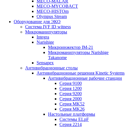
MECO-MALAR
MECO-MYCOBACT
MECO-HISTOm
Olympus Stream
Оборудование для ЭКО
Система IVF ID witness
Микроманипуляторы
Integra
Narishige
Микроинжектор IM-21
Микроманипуляторы Narishige
Takanome
Sensapex
Антивибрационные столы
Антивибрационные решения Kinetic Systems
Антивибрационные рабочие станции
Серия 9100
Серия 1200
Серия 9200
Серия 2000
Серия MK52
Серия MK26
Настольные платформы
Системы ELpF
Серия 2214