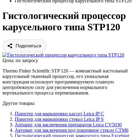
Гистологический процессор карусельного типа STP120
Гистологический процессор
карусельного типа STP120
Поделиться
Цена: по запросу
Thermo Fisher Scientific STP 120 — компактный настольный
карусельный тканевый процессор, его уникальная
конструкция использует программируемую плавную
центробежную силу для увеличения нормального
вертикального процесса перемешивания.
Другие товары:
Принтер для маркировки кассет Leica IP C
Принтер для маркировки стекол Leica IP S
Аппарат для заключения препаратов Leica CV5030
Автомат для заключения под покровное стекло CTM6
Гистологический процессор замкнутого типа Excelsior