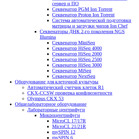
сервер и ПО
Секвенатор PGM Ion Torrent
Секвенатор Proton Ion Torrent
Система автоматической подготовки
матрицы и загрузки чипов Ion Chef
Секвенаторы ДНК 2-го поколения NGS
Illumina
Секвенатор MiniSeq
Секвенатор HiSeq 4000
Секвенатор HiSeq 2000
Секвенатор HiSeq 2500
Секвенатор HiSeq 3000
Секвенатор MiSeq
Секвенатор NextSeq
Оборудование для клеточной культуры
Автоматический счетчик клеток R1
CKX-CCSW проверка конфлюэнтности
Olympus CKX 53
Общелабораторное оборудование
Лабораторные центрифуги
Микроцентрифуги
MicroCL 17/17R
MicroCL 21/21R
mySPIN 12
mySPIN 6