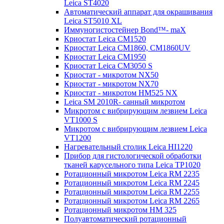
Leica ST4020
Автоматический аппарат для окрашивания
Leica ST5010 XL
Иммуногистостейнер Bond™- maX
Криостат Leica CM1520
Криостат Leica CM1860, CM1860UV
Криостат Leica CM1950
Криостат Leica CM3050 S
Криостат - микротом NX50
Криостат - микротом NX70
Криостат - микротом HM525 NX
Leica SM 2010R- санный микротом
Микротом с вибрирующим лезвием Leica
VT1000 S
Микротом с вибрирующим лезвием Leica
VT1200
Нагревательный столик Leica HI1220
Прибор для гистологической обработки
тканей карусельного типа Leica TP1020
Ротационный микротом Leica RM 2235
Ротационный микротом Leica RM 2245
Ротационный микротом Leica RM 2255
Ротационный микротом Leica RM 2265
Ротационный микротом HM 325
Полуавтоматический ротационный