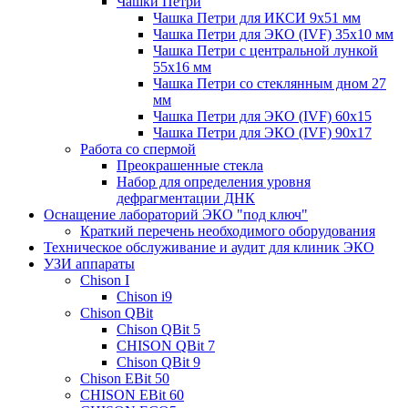
Чашки Петри
Чашка Петри для ИКСИ 9x51 мм
Чашка Петри для ЭКО (IVF) 35x10 мм
Чашка Петри с центральной лункой
55x16 мм
Чашка Петри со стеклянным дном 27
мм
Чашка Петри для ЭКО (IVF) 60х15
Чашка Петри для ЭКО (IVF) 90х17
Работа со спермой
Преокрашенные стекла
Набор для определения уровня
дефрагментации ДНК
Оснащение лабораторий ЭКО "под ключ"
Краткий перечень необходимого оборудования
Техническое обслуживание и аудит для клиник ЭКО
УЗИ аппараты
Chison I
Chison i9
Chison QBit
Chison QBit 5
CHISON QBit 7
Chison QBit 9
Chison EBit 50
CHISON EBit 60