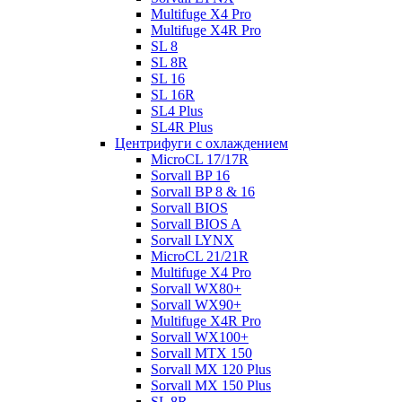
Multifuge X4 Pro
Multifuge X4R Pro
SL 8
SL 8R
SL 16
SL 16R
SL4 Plus
SL4R Plus
Центрифуги с охлаждением
MicroCL 17/17R
Sorvall BP 16
Sorvall BP 8 & 16
Sorvall BIOS
Sorvall BIOS A
Sorvall LYNX
MicroCL 21/21R
Multifuge X4 Pro
Sorvall WX80+
Sorvall WX90+
Multifuge X4R Pro
Sorvall WX100+
Sorvall МТХ 150
Sorvall МХ 120 Plus
Sorvall МХ 150 Plus
SL 8R