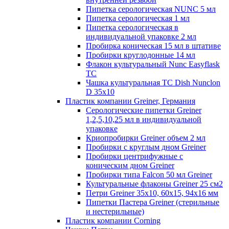
Пипетка серологическая NUNC 5 мл
Пипетка серологическая 1 мл
Пипетка серологическая в
индивидуальной упаковке 2 мл
Пробирка коническая 15 мл в штативе
Пробирки круглодонные 14 мл
Флакон культуральный Nunc Easyflask
TC
Чашка культуральная TC Dish Nunclon
D 35x10
Пластик компании Greiner, Германия
Серологические пипетки Greiner
1,2,5,10,25 мл в индивидуальной
упаковке
Криопробирки Greiner объем 2 мл
Пробирки с круглым дном Greiner
Пробирки центрифужные с
коническим дном Greiner
Пробирки типа Falcon 50 мл Greiner
Культуральные флаконы Greiner 25 см2
Петри Greiner 35х10, 60х15, 94х16 мм
Пипетки Пастера Greiner (стерильные
и нестерильные)
Пластик компании Corning