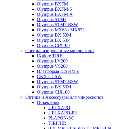
Olympus BXFM
Olympus BXFM-S
Olympus BXFM-A
Olympus STM7
Olympus STM7-BSW
Olympus MX63 / MX63L
Olympus BX 53M
Olympus BX 53P
Olympus CIX100
Специализированные микроскопы
IXplore TIRF
Olympus LV200
Olympus VS200
Платформа ICSI/IMSI
CKX-CCSW
Olympus STM7-BSW
Olympus BX 53M
Olympus CIX100
Оптика и Аксессуары для микроскопов
Объективы
UPLXAPO
UPLXAPO-PH
PLAPON-SC
TIRF/HR
(L)UMPLFLN-W/XLUMPLFLN-