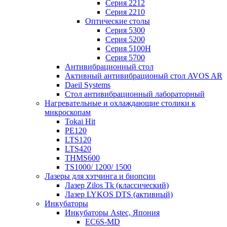
Серия 2212
Серия 2210
Оптические столы
Серия 5300
Серия 5200
Серия 5100H
Серия 5700
Антивибрационный стол
Активный антивибрационый стол AVOS AR
Daeil Systems
Стол антивибрационный лабораторный
Нагревательные и охлаждающие столики к
микроскопам
Tokai Hit
PE120
LTS120
LTS420
THMS600
TS1000/ 1200/ 1500
Лазеры для хэтчинга и биопсии
Лазер Zilos Tk (классический)
Лазер LYKOS DTS (активный)
Инкубаторы
Инкубаторы Astec, Япония
EC6S-MD