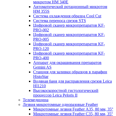
микротом HM 340E
Автоматический ротационный микротом
HM 355S
Система охлаждения образца Cool Cut
Система переноса срезов STS
Цифровой сканер микропрепаратов KF-
PRO-002
Цифровой сканер микропрепаратов KF-
PRO-005
Цифровой сканер микропрепаратов KF-
PRO-120
Цифровой сканер микропрепаратов KF-
PRO-400
Аппарат для окрашивания препаратов
Gemini AS
Станция для заливки образцов в парафин
HistoStar
Водяная баня для расправления срезов Leica
HI1210
Высокоскоростной гистологический
процессор Leica Peloris II
Телемедицина
Лезвия микротомные одноразовые Feather
Микротомные лезвия Feather А35, 80 мм, 35°
Микротомные лезвия Feather С35, 80 мм, 35°