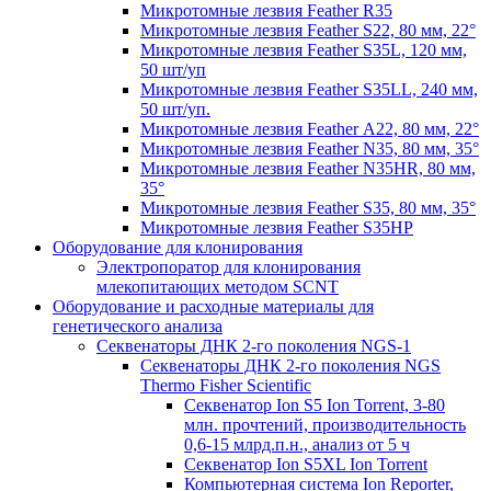
Микротомные лезвия Feather R35
Микротомные лезвия Feather S22, 80 мм, 22°
Микротомные лезвия Feather S35L, 120 мм,
50 шт/уп
Микротомные лезвия Feather S35LL, 240 мм,
50 шт/уп.
Микротомные лезвия Feather А22, 80 мм, 22°
Микротомные лезвия Feather N35, 80 мм, 35°
Микротомные лезвия Feather N35HR, 80 мм,
35°
Микротомные лезвия Feather S35, 80 мм, 35°
Микротомные лезвия Feather S35HP
Оборудование для клонирования
Электропоратор для клонирования
млекопитающих методом SCNT
Оборудование и расходные материалы для
генетического анализа
Секвенаторы ДНК 2-го поколения NGS-1
Секвенаторы ДНК 2-го поколения NGS
Thermo Fisher Scientific
Секвенатор Ion S5 Ion Torrent, 3-80
млн. прочтений, производительность
0,6-15 млрд.п.н., анализ от 5 ч
Секвенатор Ion S5XL Ion Torrent
Компьютерная система Ion Reporter,