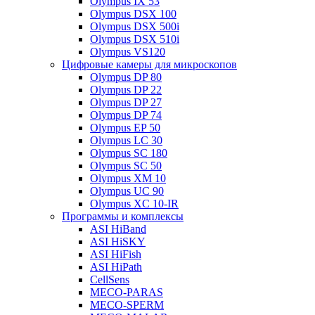
Olympus IX 53
Olympus DSX 100
Olympus DSX 500i
Olympus DSX 510i
Olympus VS120
Цифровые камеры для микроскопов
Olympus DP 80
Olympus DP 22
Olympus DP 27
Olympus DP 74
Olympus EP 50
Olympus LC 30
Olympus SC 180
Olympus SC 50
Olympus XM 10
Olympus UC 90
Olympus XC 10-IR
Программы и комплексы
ASI HiBand
ASI HiSKY
ASI HiFish
ASI HiPath
CellSens
MECO-PARAS
MECO-SPERM