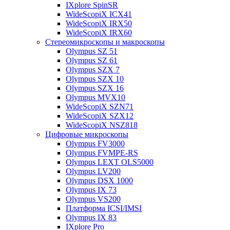
IXplore SpinSR
WideScopiX ICX41
WideScopiX IRX50
WideScopiX IRX60
Стереомикроскопы и макроскопы
Olympus SZ 51
Olympus SZ 61
Olympus SZX 7
Olympus SZX 10
Olympus SZX 16
Olympus MVX10
WideScopiX SZN71
WideScopiX SZX12
WideScopiX NSZ818
Цифровые микроскопы
Olympus FV3000
Olympus FVMPE-RS
Olympus LEXT OLS5000
Olympus LV200
Olympus DSX 1000
Olympus IX 73
Olympus VS200
Платформа ICSI/IMSI
Olympus IX 83
IXplore Pro