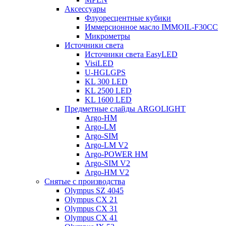
Аксессуары
Флуоресцентные кубики
Иммерсионное масло IMMOIL-F30CC
Микрометры
Источники света
Источники света EasyLED
VisiLED
U-HGLGPS
KL 300 LED
KL 2500 LED
KL 1600 LED
Предметные слайды ARGOLIGHT
Argo-HM
Argo-LM
Argo-SIM
Argo-LM V2
Argo-POWER HM
Argo-SIM V2
Argo-HM V2
Снятые с производства
Olympus SZ 4045
Olympus CX 21
Olympus CX 31
Olympus CX 41