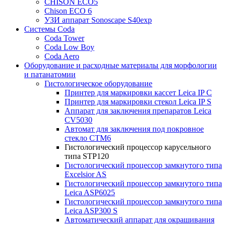
CHISON ECO5
Chison ECO 6
УЗИ аппарат Sonoscape S40exp
Системы Coda
Coda Tower
Coda Low Boy
Coda Aero
Оборудование и расходные материалы для морфологии
и патанатомии
Гистологическое оборудование
Принтер для маркировки кассет Leica IP C
Принтер для маркировки стекол Leica IP S
Аппарат для заключения препаратов Leica
CV5030
Автомат для заключения под покровное
стекло CTM6
Гистологический процессор карусельного
типа STP120
Гистологический процессор замкнутого типа
Excelsior AS
Гистологический процессор замкнутого типа
Leica ASP6025
Гистологический процессор замкнутого типа
Leica ASP300 S
Автоматический аппарат для окрашивания