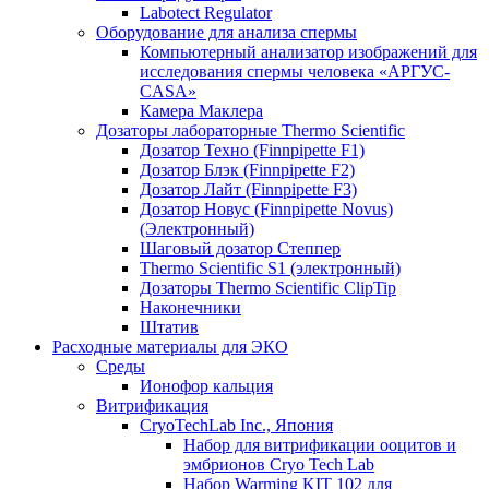
Labotect Regulator
Оборудование для анализа спермы
Компьютерный анализатор изображений для
исследования спермы человека «АРГУС-
CASA»
Камера Маклера
Дозаторы лабораторные Thermo Scientific
Дозатор Техно (Finnpipette F1)
Дозатор Блэк (Finnpipette F2)
Дозатор Лайт (Finnpipette F3)
Дозатор Новус (Finnpipette Novus)
(Электронный)
Шаговый дозатор Степпер
Thermo Scientific S1 (электронный)
Дозаторы Thermo Scientific ClipTip
Наконечники
Штатив
Расходные материалы для ЭКО
Среды
Ионофор кальция
Витрификация
CryoTechLab Inc., Япония
Набор для витрификации ооцитов и
эмбрионов Cryo Tech Lab
Набор Warming KIT 102 для