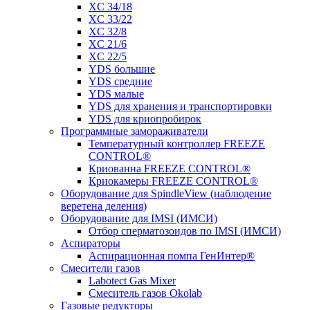
XC 34/18
XC 33/22
XC 32/8
XC 21/6
XC 22/5
YDS большие
YDS средние
YDS малые
YDS для хранения и транспортировки
YDS для криопробирок
Программные замораживатели
Температурный контроллер FREEZE
CONTROL®
Криованна FREEZE CONTROL®
Криокамеры FREEZE CONTROL®
Оборудование для SpindleView (наблюдение
веретена деления)
Оборудование для IMSI (ИМСИ)
Отбор сперматозоидов по IMSI (ИМСИ)
Аспираторы
Аспирационная помпа ГенИнтер®
Смесители газов
Labotect Gas Mixer
Смеситель газов Okolab
Газовые редукторы