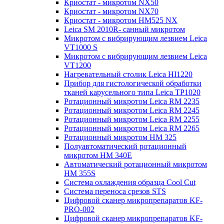
Криостат - микротом NX50
Криостат - микротом NX70
Криостат - микротом HM525 NX
Leica SM 2010R- санный микротом
Микротом с вибрирующим лезвием Leica
VT1000 S
Микротом с вибрирующим лезвием Leica
VT1200
Нагревательный столик Leica HI1220
Прибор для гистологической обработки
тканей карусельного типа Leica TP1020
Ротационный микротом Leica RM 2235
Ротационный микротом Leica RM 2245
Ротационный микротом Leica RM 2255
Ротационный микротом Leica RM 2265
Ротационный микротом HM 325
Полуавтоматический ротационный
микротом HM 340E
Автоматический ротационный микротом
HM 355S
Система охлаждения образца Cool Cut
Система переноса срезов STS
Цифровой сканер микропрепаратов KF-
PRO-002
Цифровой сканер микропрепаратов KF-