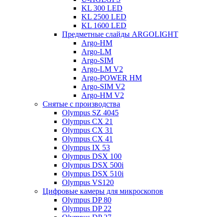
KL 300 LED
KL 2500 LED
KL 1600 LED
Предметные слайды ARGOLIGHT
Argo-HM
Argo-LM
Argo-SIM
Argo-LM V2
Argo-POWER HM
Argo-SIM V2
Argo-HM V2
Снятые с производства
Olympus SZ 4045
Olympus CX 21
Olympus CX 31
Olympus CX 41
Olympus IX 53
Olympus DSX 100
Olympus DSX 500i
Olympus DSX 510i
Olympus VS120
Цифровые камеры для микроскопов
Olympus DP 80
Olympus DP 22