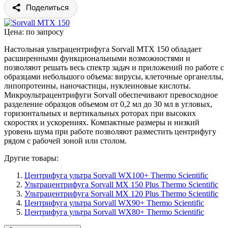
Поделиться
Цена: по запросу
Настольная ультрацентрифуга Sorvall МТХ 150 обладает
расширенными функциональными возможностями и
позволяют решать весь спектр задач и приложений по работе с
образцами небольшого объема: вирусы, клеточные органеллы,
липопротеины, наночастицы, нуклеиновые кислоты.
Микроультрацентрифуги Sorvall обеспечивают превосходное
разделение образцов объемом от 0,2 мл до 30 мл в угловых,
горизонтальных и вертикальных роторах при высоких
скоростях и ускорениях. Компактные размеры и низкий
уровень шума при работе позволяют разместить центрифугу
рядом с рабочей зоной или столом.
Другие товары:
Центрифуга ультра Sorvall WX100+ Thermo Scientific
Ультрацентрифуга Sorvall МХ 150 Plus Thermo Scientific
Ультрацентрифуга Sorvall МХ 120 Plus Thermo Scientific
Центрифуга ультра Sorvall WX90+ Thermo Scientific
Центрифуга ультра Sorvall WX80+ Thermo Scientific