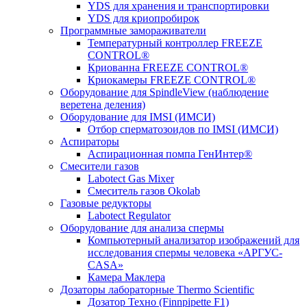
YDS для хранения и транспортировки
YDS для криопробирок
Программные замораживатели
Температурный контроллер FREEZE
CONTROL®
Криованна FREEZE CONTROL®
Криокамеры FREEZE CONTROL®
Оборудование для SpindleView (наблюдение
веретена деления)
Оборудование для IMSI (ИМСИ)
Отбор сперматозоидов по IMSI (ИМСИ)
Аспираторы
Аспирационная помпа ГенИнтер®
Смесители газов
Labotect Gas Mixer
Смеситель газов Okolab
Газовые редукторы
Labotect Regulator
Оборудование для анализа спермы
Компьютерный анализатор изображений для
исследования спермы человека «АРГУС-
CASA»
Камера Маклера
Дозаторы лабораторные Thermo Scientific
Дозатор Техно (Finnpipette F1)