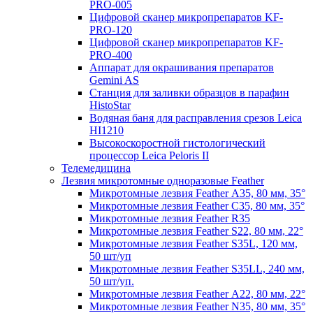
PRO-005
Цифровой сканер микропрепаратов KF-
PRO-120
Цифровой сканер микропрепаратов KF-
PRO-400
Аппарат для окрашивания препаратов
Gemini AS
Станция для заливки образцов в парафин
HistoStar
Водяная баня для расправления срезов Leica
HI1210
Высокоскоростной гистологический
процессор Leica Peloris II
Телемедицина
Лезвия микротомные одноразовые Feather
Микротомные лезвия Feather А35, 80 мм, 35°
Микротомные лезвия Feather С35, 80 мм, 35°
Микротомные лезвия Feather R35
Микротомные лезвия Feather S22, 80 мм, 22°
Микротомные лезвия Feather S35L, 120 мм,
50 шт/уп
Микротомные лезвия Feather S35LL, 240 мм,
50 шт/уп.
Микротомные лезвия Feather А22, 80 мм, 22°
Микротомные лезвия Feather N35, 80 мм, 35°