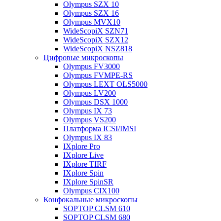
Olympus SZX 10
Olympus SZX 16
Olympus MVX10
WideScopiX SZN71
WideScopiX SZX12
WideScopiX NSZ818
Цифровые микроскопы
Olympus FV3000
Olympus FVMPE-RS
Olympus LEXT OLS5000
Olympus LV200
Olympus DSX 1000
Olympus IX 73
Olympus VS200
Платформа ICSI/IMSI
Olympus IX 83
IXplore Pro
IXplore Live
IXplore TIRF
IXplore Spin
IXplore SpinSR
Olympus CIX100
Конфокальные микроскопы
SOPTOP CLSM 610
SOPTOP CLSM 680