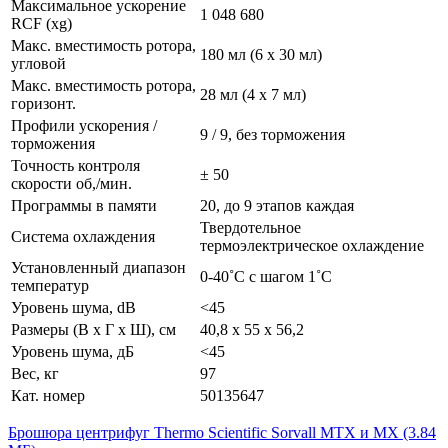
Максимальное ускорение
1 048 680
RCF (xg)
Макс. вместимость ротора,
180 мл (6 х 30 мл)
угловой
Макс. вместимость ротора,
28 мл (4 х 7 мл)
горизонт.
Профили ускорения /
9 / 9, без торможения
торможения
Точность контроля
± 50
скорости об,/мин.
Программы в памяти
20, до 9 этапов каждая
Твердотельное
Система охлаждения
термоэлектрическое охлаждение
Установленный диапазон
0-40˚С с шагом 1˚С
температур
Уровень шума, dB
<45
Размеры (В х Г х Ш), см
40,8 х 55 х 56,2
Уровень шума, дБ
<45
Вес, кг
97
Кат. номер
50135647
Брошюра центрифуг Thermo Scientific Sorvall MTX и MX
(3.84