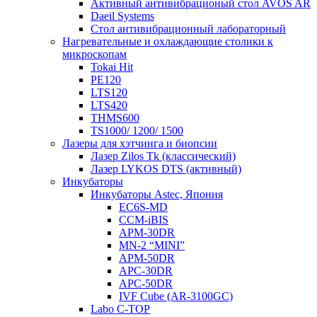
Активный антивибрационый стол AVOS AR
Daeil Systems
Стол антивибрационный лабораторный
Нагревательные и охлаждающие столики к
микроскопам
Tokai Hit
PE120
LTS120
LTS420
THMS600
TS1000/ 1200/ 1500
Лазеры для хэтчинга и биопсии
Лазер Zilos Tk (классический)
Лазер LYKOS DTS (активный)
Инкубаторы
Инкубаторы Astec, Япония
EC6S-MD
CCM-iBIS
APM-30DR
MN-2 “MINI”
APM-50DR
APC-30DR
APC-50DR
IVF Cube (AR-3100GC)
Labo С-ТОР