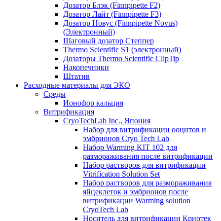
Дозатор Блэк (Finnpipette F2)
Дозатор Лайт (Finnpipette F3)
Дозатор Новус (Finnpipette Novus)
(Электронный)
Шаговый дозатор Степпер
Thermo Scientific S1 (электронный)
Дозаторы Thermo Scientific ClipTip
Наконечники
Штатив
Расходные материалы для ЭКО
Среды
Ионофор кальция
Витрификация
CryoTechLab Inc., Япония
Набор для витрификации ооцитов и
эмбрионов Cryo Tech Lab
Набор Warming KIT 102 для
размораживания после витрификации
Набор растворов для витрификации
Vitrification Solution Set
Набор растворов для размораживания
яйцеклеток и эмбрионов после
витрификации Warming solution
CryoTech Lab
Носитель для витрификации Криотек