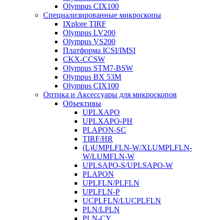
Olympus CIX100
Специализированные микроскопы
IXplore TIRF
Olympus LV200
Olympus VS200
Платформа ICSI/IMSI
CKX-CCSW
Olympus STM7-BSW
Olympus BX 53M
Olympus CIX100
Оптика и Аксессуары для микроскопов
Объективы
UPLXAPO
UPLXAPO-PH
PLAPON-SC
TIRF/HR
(L)UMPLFLN-W/XLUMPLFLN-
W/LUMFLN-W
UPLSAPO-S/UPLSAPO-W
PLAPON
UPLFLN/PLFLN
UPLFLN-P
UCPLFLN/LUCPLFLN
PLN/LPLN
PLN-CY