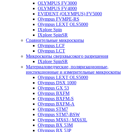
OLYMPUS FV3000
OLYMPUS FV4000
EVIDENT (OLYMPUS) FV5000
Olympus FVMPE-RS
Olympus LEXT OLS5000
IXplore Spin
IXplore SpinSR
Сравнительные микроскопы
Olympus LCF
Olympus LCT
Микроскопы сверхвысокого разрешения
IXplore SpinSR
Материаловедческие, поляризационные,
инспекционные и измерительные микроскопы
Olympus LEXT OLS5000
Olympus DSX 1000
Olympus GX 53
Olympus BXFM
Olympus BXFM-S
Olympus BXFM-A
Olympus STM7
Olympus STM7-BSW
Olympus MX63 / MX63L
Olympus BX 53M
Olympus BX 53P