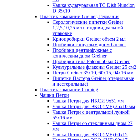
Чашка культуральная TC Dish Nunclon
D 35x10
Пластик компании Greiner, Германия
Серологические пипетки Greiner
1,2,5,10,25 мл в индивидуальной
упаковке
Криопробирки Greiner объем 2 мл
Пробирки с круглым дном Greiner
Пробирки центрифужные с
коническим дном Greiner
Пробирки типа Falcon 50 мл Greiner
Культуральные флаконы Greiner 25 см2
Петри Greiner 35х10, 60х15, 94х16 мм
Пипетки Пастера Greiner (стерильные
и нестерильные)
Пластик компании Corning
Чашки Петри
Чашка Петри для ИКСИ 9x51 мм
Чашка Петри для ЭКО (IVF) 35x10 мм
Чашка Петри с центральной лункой
55x16 мм
Чашка Петри со стеклянным дном 27
мм
Чашка Петри для ЭКО (IVF) 60х15