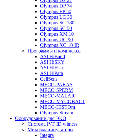
Olympus DP 27
Olympus DP 74
Olympus EP 50
Olympus LC 30
Olympus SC 180
Olympus SC 50
Olympus XM 10
Olympus UC 90
Olympus XC 10-IR
Программы и комплексы
ASI HiBand
ASI HiSKY
ASI HiFish
ASI HiPath
CellSens
MECO-PARAS
MECO-SPERM
MECO-MALAR
MECO-MYCOBACT
MECO-HISTOm
Olympus Stream
Оборудование для ЭКО
Система IVF ID witness
Микроманипуляторы
Integra