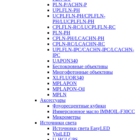
PLN-P/ACHN-P
UPLFLN-PH
UCPLFLN-PH/CPLFLN-
PH/LUCPLFLN-PH
CPLFLN-RC/LUCPLFLN-RC
PLN-PH
CPLN-PH/LCACHN-PH
CPLN-RC/LCACHN-RC
UPLFLN-IPC/CACHN-IPC/LCACHN-
IPC
UAPON340
Беспокровные объективы
Многофотонные объективы
XLFLUOR340
MPLAPON
MPLAPON-Oil
MPLN
Аксессуары
Флуоресцентные кубики
Иммерсионное масло IMMOIL-F30CC
Микрометры
Источники света
Источники света EasyLED
VisiLED
U-HGLGPS