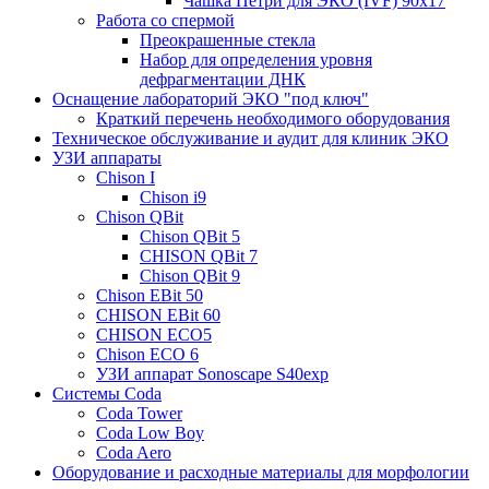
Чашка Петри для ЭКО (IVF) 90х17
Работа со спермой
Преокрашенные стекла
Набор для определения уровня
дефрагментации ДНК
Оснащение лабораторий ЭКО "под ключ"
Краткий перечень необходимого оборудования
Техническое обслуживание и аудит для клиник ЭКО
УЗИ аппараты
Chison I
Chison i9
Chison QBit
Chison QBit 5
CHISON QBit 7
Chison QBit 9
Chison EBit 50
CHISON EBit 60
CHISON ECO5
Chison ECO 6
УЗИ аппарат Sonoscape S40exp
Системы Coda
Coda Tower
Coda Low Boy
Coda Aero
Оборудование и расходные материалы для морфологии