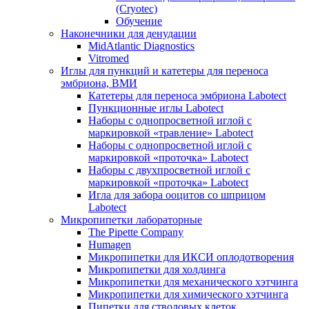
(Cryotec)
Обучение
Наконечники для денудации
MidAtlantic Diagnostics
Vitromed
Иглы для пункций и катетеры для переноса
эмбриона, ВМИ
Катетеры для переноса эмбриона Labotect
Пункционные иглы Labotect
Наборы с однопросветной иглой с
маркировкой «травление» Labotect
Наборы с однопросветной иглой с
маркировкой «проточка» Labotect
Наборы с двухпросветной иглой с
маркировкой «проточка» Labotect
Игла для забора ооцитов со шприцом
Labotect
Микропипетки лабораторные
The Pipette Company
Humagen
Микропипетки для ИКСИ оплодотворения
Микропипетки для холдинга
Микропипетки для механического хэтчинга
Микропипетки для химического хэтчинга
Пипетки для стволовых клеток