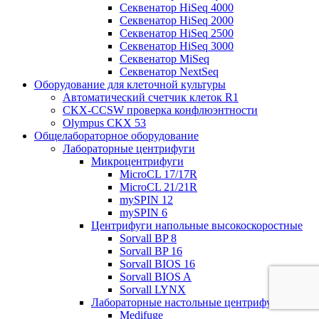
Секвенатор HiSeq 4000
Секвенатор HiSeq 2000
Секвенатор HiSeq 2500
Секвенатор HiSeq 3000
Секвенатор MiSeq
Секвенатор NextSeq
Оборудование для клеточной культуры
Автоматический счетчик клеток R1
CKX-CCSW проверка конфлюэнтности
Olympus CKX 53
Общелабораторное оборудование
Лабораторные центрифуги
Микроцентрифуги
MicroCL 17/17R
MicroCL 21/21R
mySPIN 12
mySPIN 6
Центрифуги напольные высокоскоростные
Sorvall BP 8
Sorvall BP 16
Sorvall BIOS 16
Sorvall BIOS A
Sorvall LYNX
Лабораторные настольные центрифуги
Medifuge