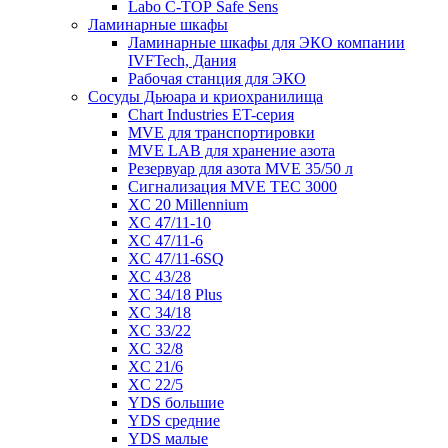
Labo С-ТОР Safe Sens
Ламинарные шкафы
Ламинарные шкафы для ЭКО компании
IVFTech, Дания
Рабочая станция для ЭКО
Сосуды Дьюара и криохранилища
Chart Industries ET-серия
MVE для транспортировки
MVE LAB для хранение азота
Резервуар для азота MVE 35/50 л
Сигнализация MVE TEC 3000
XC 20 Millennium
XC 47/11-10
XC 47/11-6
XC 47/11-6SQ
XC 43/28
XC 34/18 Plus
XC 34/18
XC 33/22
XC 32/8
XC 21/6
XC 22/5
YDS большие
YDS средние
YDS малые