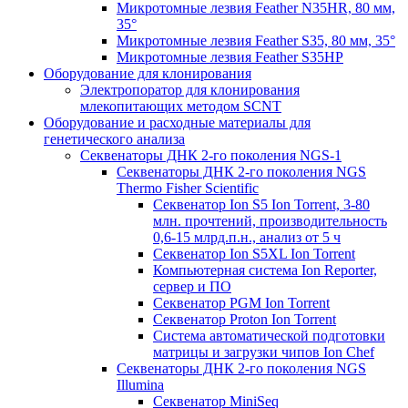
Микротомные лезвия Feather N35HR, 80 мм,
35°
Микротомные лезвия Feather S35, 80 мм, 35°
Микротомные лезвия Feather S35HP
Оборудование для клонирования
Электропоратор для клонирования
млекопитающих методом SCNT
Оборудование и расходные материалы для
генетического анализа
Секвенаторы ДНК 2-го поколения NGS-1
Секвенаторы ДНК 2-го поколения NGS
Thermo Fisher Scientific
Секвенатор Ion S5 Ion Torrent, 3-80
млн. прочтений, производительность
0,6-15 млрд.п.н., анализ от 5 ч
Секвенатор Ion S5XL Ion Torrent
Компьютерная система Ion Reporter,
сервер и ПО
Секвенатор PGM Ion Torrent
Секвенатор Proton Ion Torrent
Система автоматической подготовки
матрицы и загрузки чипов Ion Chef
Секвенаторы ДНК 2-го поколения NGS
Illumina
Секвенатор MiniSeq