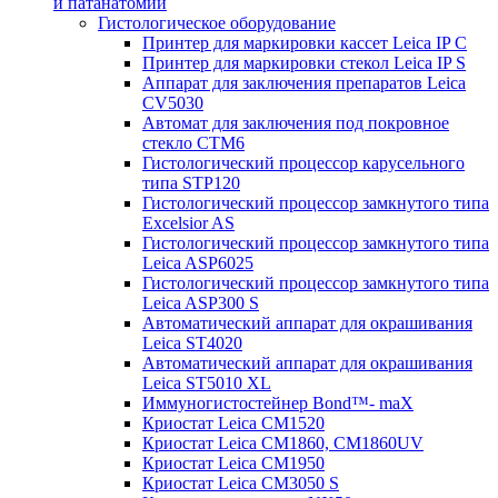
и патанатомии
Гистологическое оборудование
Принтер для маркировки кассет Leica IP C
Принтер для маркировки стекол Leica IP S
Аппарат для заключения препаратов Leica
CV5030
Автомат для заключения под покровное
стекло CTM6
Гистологический процессор карусельного
типа STP120
Гистологический процессор замкнутого типа
Excelsior AS
Гистологический процессор замкнутого типа
Leica ASP6025
Гистологический процессор замкнутого типа
Leica ASP300 S
Автоматический аппарат для окрашивания
Leica ST4020
Автоматический аппарат для окрашивания
Leica ST5010 XL
Иммуногистостейнер Bond™- maX
Криостат Leica CM1520
Криостат Leica CM1860, CM1860UV
Криостат Leica CM1950
Криостат Leica CM3050 S