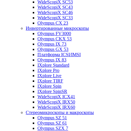
WideScopiX SC53
WideScopiX SC43
WideScopiX SC46
WideScopiX SC33
Olympus CX 23
Инвертированные микроскопы
Olympus FV3000
Olympus CKX 53
Olympus IX 73
Olympus GX 53
Платформа ICSI/IMSI
Olympus IX 83
IXplore Standard
IXplore Pro
IXplore Live
IXplore TIRF
IXplore Spin
IXplore SpinSR
WideScopiX ICX41
WideScopiX IRX50
WideScopiX IRX60
Стереомикроскопы и макроскопы
Olympus SZ 51
Olympus SZ 61
Olympus SZX 7