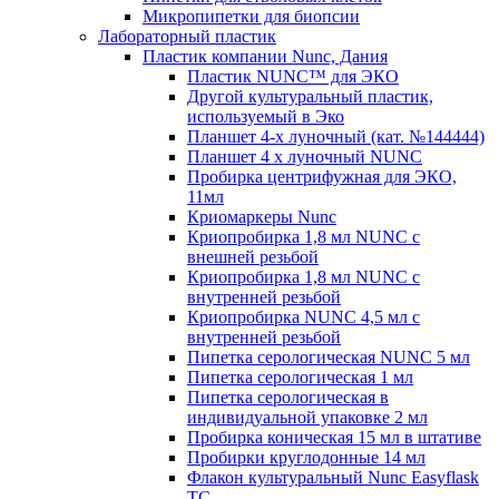
Микропипетки для биопсии
Лабораторный пластик
Пластик компании Nunc, Дания
Пластик NUNC™ для ЭКО
Другой культуральный пластик,
используемый в Эко
Планшет 4-х луночный (кат. №144444)
Планшет 4 х луночный NUNC
Пробирка центрифужная для ЭКО,
11мл
Криомаркеры Nunc
Криопробирка 1,8 мл NUNC с
внешней резьбой
Криопробирка 1,8 мл NUNC с
внутренней резьбой
Криопробирка NUNC 4,5 мл с
внутренней резьбой
Пипетка серологическая NUNC 5 мл
Пипетка серологическая 1 мл
Пипетка серологическая в
индивидуальной упаковке 2 мл
Пробирка коническая 15 мл в штативе
Пробирки круглодонные 14 мл
Флакон культуральный Nunc Easyflask
TC