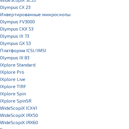
Olympus CX 23
Инвертированные микроскопы
Olympus FV3000
Olympus CKX 53
Olympus IX 73
Olympus GX 53
Платформа ICSI/IMSI
Olympus IX 83
IXplore Standard
IXplore Pro
IXplore Live
IXplore TIRF
IXplore Spin
IXplore SpinSR
WideScopiX ICX41
WideScopiX IRX50
WideScopiX IRX60