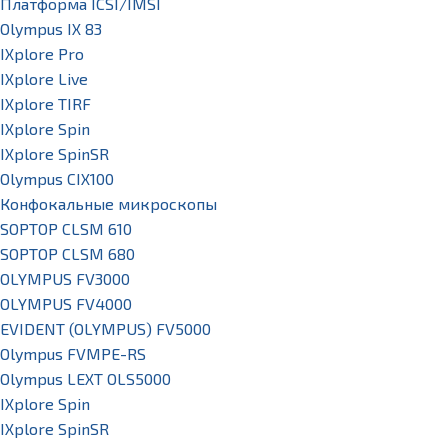
Платформа ICSI/IMSI
Olympus IX 83
IXplore Pro
IXplore Live
IXplore TIRF
IXplore Spin
IXplore SpinSR
Olympus CIX100
Конфокальные микроскопы
SOPTOP CLSM 610
SOPTOP CLSM 680
OLYMPUS FV3000
OLYMPUS FV4000
EVIDENT (OLYMPUS) FV5000
Olympus FVMPE-RS
Olympus LEXT OLS5000
IXplore Spin
IXplore SpinSR