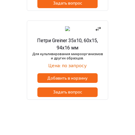
Задать вопрос
swap_horiz
Петри Greiner 35х10, 60х15,
94х16 мм
Для культивирования микроорганизмов
и других образцов.
Цена: по запросу
Добавить в корзину
Задать вопрос