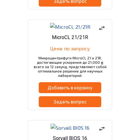
Задать вопрос
swap_horiz
MicroCL 21/21R
Цена: по запросу
Микроцентрифуги MicroCL 21 и 21R,
достигающие ускорения до 21,000 g
всего за 12 секунд, представляют собой
оптимальное решение для научных
лабораторий.
Добавить в корзину
Задать вопрос
swap_horiz
Sorvall BIOS 16