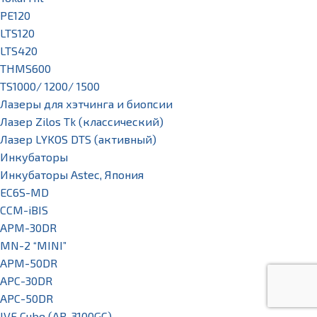
PE120
LTS120
LTS420
THMS600
TS1000/ 1200/ 1500
Лазеры для хэтчинга и биопсии
Лазер Zilos Tk (классический)
Лазер LYKOS DTS (активный)
Инкубаторы
Инкубаторы Astec, Япония
EC6S-MD
CCM-iBIS
APM-30DR
MN-2 “MINI”
APM-50DR
APC-30DR
APC-50DR
IVF Cube (AR-3100GC)