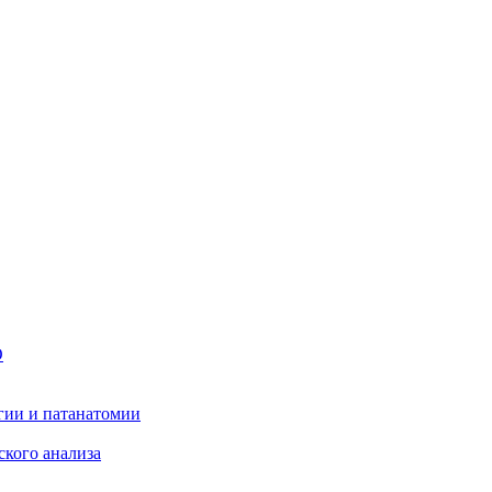
О
гии и патанатомии
ского анализа