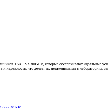
одильников TSX TSX3005CV, которые обеспечивают идеальные ус
 и надежность, что делает их незаменимыми в лабораториях, 
SX
(888.40 КБ)