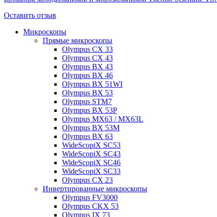
Оставить отзыв
Микроскопы
Прямые микроскопы
Olympus CX 33
Olympus CX 43
Olympus BX 43
Olympus BX 46
Olympus BX 51WI
Olympus BX 53
Olympus STM7
Olympus BX 53P
Olympus MX63 / MX63L
Olympus BX 53M
Olympus BX 63
WideScopiX SC53
WideScopiX SC43
WideScopiX SC46
WideScopiX SC33
Olympus CX 23
Инвертированные микроскопы
Olympus FV3000
Olympus CKX 53
Olympus IX 73