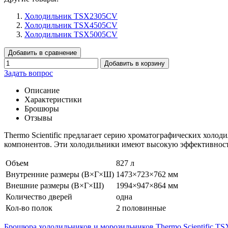
Холодильник TSX2305CV
Холодильник TSX4505CV
Холодильник TSX5005CV
Добавить в сравнение
Добавить в корзину
Задать вопрос
Описание
Характеристики
Брошюры
Отзывы
Thermo Scientific предлагает серию хроматографических хол
компонентов. Эти холодильники имеют высокую эффективность
Объем
827 л
Внутренние размеры (В×Г×Ш)
1473×723×762 мм
Внешние размеры (В×Г×Ш)
1994×947×864 мм
Количество дверей
одна
Кол-во полок
2 половинные
Брошюра холодильников и морозильников Thermo Scientific T