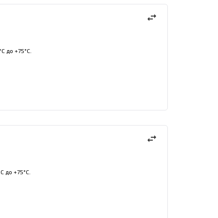
swap_horiz
С до +75°С.
swap_horiz
С до +75°С.