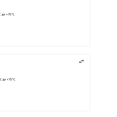
 до +75°С.
swap_horiz
С до +75°С.