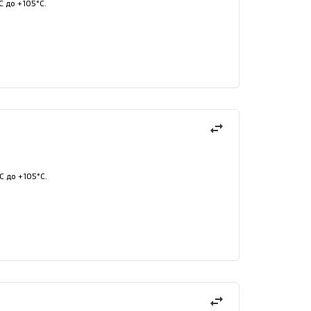
С до +105°С.
swap_horiz
С до +105°С.
swap_horiz