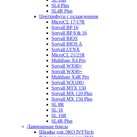
SL4 Plus
SL4R Plus
Центрифуги с охлаждением
MicroCL 17/17R
Sorvall BP 16
Sorvall BP 8 & 16
Sorvall BIOS
Sorvall BIOS A
Sorvall LYNX
MicroCL 21/21R
Multifuge X4 Pro
Sorvall WX80+
Sorvall WX90+
Multifuge X4R Pro
Sorvall WX100+
Sorvall МТХ 150
Sorvall МХ 120 Plus
Sorvall МХ 150 Plus
SL 8R
SL 16
SL 16R
SL4R Plus
Ламинарные боксы
Шкафы для ЭКО IVFTech