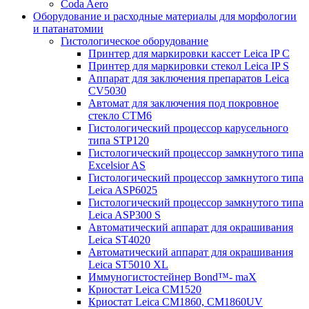
Coda Aero
Оборудование и расходные материалы для морфологии
и патанатомии
Гистологическое оборудование
Принтер для маркировки кассет Leica IP C
Принтер для маркировки стекол Leica IP S
Аппарат для заключения препаратов Leica
CV5030
Автомат для заключения под покровное
стекло CTM6
Гистологический процессор карусельного
типа STP120
Гистологический процессор замкнутого типа
Excelsior AS
Гистологический процессор замкнутого типа
Leica ASP6025
Гистологический процессор замкнутого типа
Leica ASP300 S
Автоматический аппарат для окрашивания
Leica ST4020
Автоматический аппарат для окрашивания
Leica ST5010 XL
Иммуногистостейнер Bond™- maX
Криостат Leica CM1520
Криостат Leica CM1860, CM1860UV