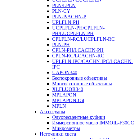
PLN/LPLN
PLN-CY
PLN-P/ACHN-P
UPLFLN-PH
UCPLFLN-PH/CPLFLN-
PH/LUCPLFLN-PH
CPLFLN-RC/LUCPLFLN-RC
PLN-PH
CPLN-PH/LCACHN-PH
CPLN-RC/LCACHN-RC
UPLFLN-IPC/CACHN-IPC/LCACHN-
IPC
UAPON340
Беспокровные объективы
Многофотонные объективы
XLFLUOR340
MPLAPON
MPLAPON-Oil
MPLN
Аксессуары
Флуоресцентные кубики
Иммерсионное масло IMMOIL-F30CC
Микрометры
Источники света