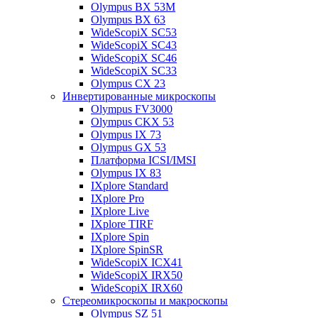
Olympus BX 53M
Olympus BX 63
WideScopiX SC53
WideScopiX SC43
WideScopiX SC46
WideScopiX SC33
Olympus CX 23
Инвертированные микроскопы
Olympus FV3000
Olympus CKX 53
Olympus IX 73
Olympus GX 53
Платформа ICSI/IMSI
Olympus IX 83
IXplore Standard
IXplore Pro
IXplore Live
IXplore TIRF
IXplore Spin
IXplore SpinSR
WideScopiX ICX41
WideScopiX IRX50
WideScopiX IRX60
Стереомикроскопы и макроскопы
Olympus SZ 51