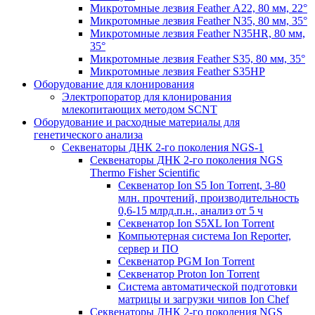
Микротомные лезвия Feather А22, 80 мм, 22°
Микротомные лезвия Feather N35, 80 мм, 35°
Микротомные лезвия Feather N35HR, 80 мм,
35°
Микротомные лезвия Feather S35, 80 мм, 35°
Микротомные лезвия Feather S35HP
Оборудование для клонирования
Электропоратор для клонирования
млекопитающих методом SCNT
Оборудование и расходные материалы для
генетического анализа
Секвенаторы ДНК 2-го поколения NGS-1
Секвенаторы ДНК 2-го поколения NGS
Thermo Fisher Scientific
Секвенатор Ion S5 Ion Torrent, 3-80
млн. прочтений, производительность
0,6-15 млрд.п.н., анализ от 5 ч
Секвенатор Ion S5XL Ion Torrent
Компьютерная система Ion Reporter,
сервер и ПО
Секвенатор PGM Ion Torrent
Секвенатор Proton Ion Torrent
Система автоматической подготовки
матрицы и загрузки чипов Ion Chef
Секвенаторы ДНК 2-го поколения NGS