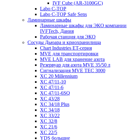
IVF Cube (AR-3100GC)
Labo С-ТОР
Labo С-ТОР Safe Sens
Ламинарные шкафы
Ламинарные шкафы для ЭКО компании
IVFTech, Дания
Рабочая станция для ЭКО
Сосуды Дьюара и криохранилища
Chart Industries ET-серия
MVE для транспортировки
MVE LAB для хранение азота
Резервуар для азота MVE 35/50 л
Сигнализация MVE TEC 3000
XC 20 Millennium
XC 47/11-10
XC 47/11-6
XC 47/11-6SQ
XC 43/28
XC 34/18 Plus
XC 34/18
XC 33/22
XC 32/8
XC 21/6
XC 22/5
YDS большие