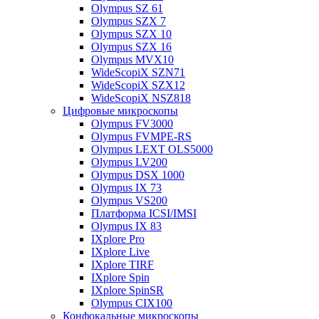
Olympus SZ 61
Olympus SZX 7
Olympus SZX 10
Olympus SZX 16
Olympus MVX10
WideScopiX SZN71
WideScopiX SZX12
WideScopiX NSZ818
Цифровые микроскопы
Olympus FV3000
Olympus FVMPE-RS
Olympus LEXT OLS5000
Olympus LV200
Olympus DSX 1000
Olympus IX 73
Olympus VS200
Платформа ICSI/IMSI
Olympus IX 83
IXplore Pro
IXplore Live
IXplore TIRF
IXplore Spin
IXplore SpinSR
Olympus CIX100
Конфокальные микроскопы