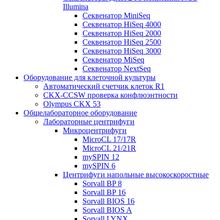
Illumina
Секвенатор MiniSeq
Секвенатор HiSeq 4000
Секвенатор HiSeq 2000
Секвенатор HiSeq 2500
Секвенатор HiSeq 3000
Секвенатор MiSeq
Секвенатор NextSeq
Оборудование для клеточной культуры
Автоматический счетчик клеток R1
CKX-CCSW проверка конфлюэнтности
Olympus CKX 53
Общелабораторное оборудование
Лабораторные центрифуги
Микроцентрифуги
MicroCL 17/17R
MicroCL 21/21R
mySPIN 12
mySPIN 6
Центрифуги напольные высокоскоростные
Sorvall BP 8
Sorvall BP 16
Sorvall BIOS 16
Sorvall BIOS A
Sorvall LYNX