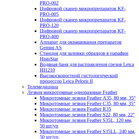
PRO-002
Цифровой сканер микропрепаратов KF-
PRO-005
Цифровой сканер микропрепаратов KF-
PRO-120
Цифровой сканер микропрепаратов KF-
PRO-400
Аппарат для окрашивания препаратов
Gemini AS
Станция для заливки образцов в парафин
HistoStar
Водяная баня для расправления срезов Leica
HI1210
Высокоскоростной гистологический
процессор Leica Peloris II
Телемедицина
Лезвия микротомные одноразовые Feather
Микротомные лезвия Feather А35, 80 мм, 35°
Микротомные лезвия Feather С35, 80 мм, 35°
Микротомные лезвия Feather R35
Микротомные лезвия Feather S22, 80 мм, 22°
Микротомные лезвия Feather S35L, 120 мм,
50 шт/уп
Микротомные лезвия Feather S35LL, 240 мм,
50 шт/уп.