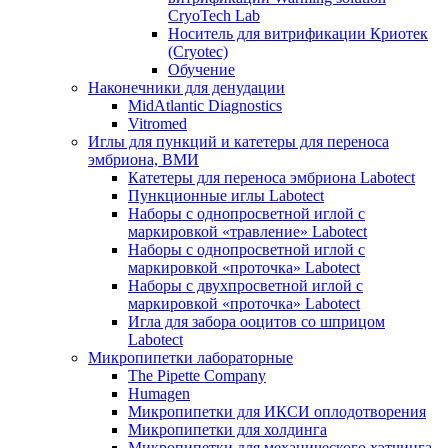
CryoTech Lab
Носитель для витрификации Криотек
(Cryotec)
Обучение
Наконечники для денудации
MidAtlantic Diagnostics
Vitromed
Иглы для пункций и катетеры для переноса
эмбриона, ВМИ
Катетеры для переноса эмбриона Labotect
Пункционные иглы Labotect
Наборы с однопросветной иглой с
маркировкой «травление» Labotect
Наборы с однопросветной иглой с
маркировкой «проточка» Labotect
Наборы с двухпросветной иглой с
маркировкой «проточка» Labotect
Игла для забора ооцитов со шприцом
Labotect
Микропипетки лабораторные
The Pipette Company
Humagen
Микропипетки для ИКСИ оплодотворения
Микропипетки для холдинга
Микропипетки для механического хэтчинга