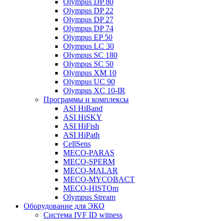
Olympus DP 80
Olympus DP 22
Olympus DP 27
Olympus DP 74
Olympus EP 50
Olympus LC 30
Olympus SC 180
Olympus SC 50
Olympus XM 10
Olympus UC 90
Olympus XC 10-IR
Программы и комплексы
ASI HiBand
ASI HiSKY
ASI HiFish
ASI HiPath
CellSens
MECO-PARAS
MECO-SPERM
MECO-MALAR
MECO-MYCOBACT
MECO-HISTOm
Olympus Stream
Оборудование для ЭКО
Система IVF ID witness