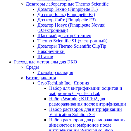
Дозаторы лабораторные Thermo Scientific
Дозатор Техно (Finnpipette F1)
Дозатор Блэк (Finnpipette F2)
Дозатор Лайт (Finnpipette F3)
Дозатор Новус (Finnpipette Novus)
(Электронный)
Шаговый дозатор Степпер
Thermo Scientific S1 (электронный)
Дозаторы Thermo Scientific ClipTip
Наконечники
Штатив
Расходные материалы для ЭКО
Среды
Ионофор кальция
Витрификация
CryoTechLab Inc., Япония
Набор для витрификации ооцитов и
эмбрионов Cryo Tech Lab
Набор Warming KIT 102 для
размораживания после витрификации
Набор растворов для витрификации
Vitrification Solution Set
Набор растворов для размораживания
яйцеклеток и эмбрионов после
витрификации Warming solution