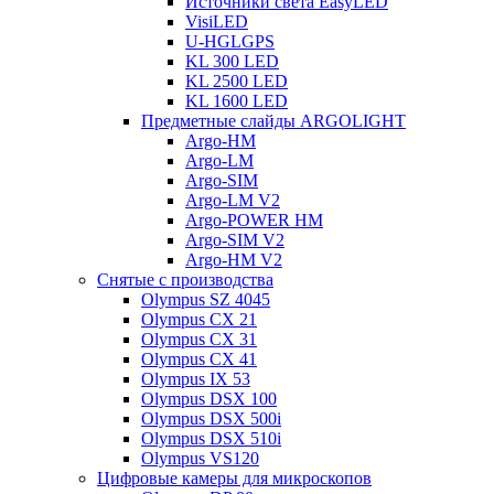
Источники света EasyLED
VisiLED
U-HGLGPS
KL 300 LED
KL 2500 LED
KL 1600 LED
Предметные слайды ARGOLIGHT
Argo-HM
Argo-LM
Argo-SIM
Argo-LM V2
Argo-POWER HM
Argo-SIM V2
Argo-HM V2
Снятые с производства
Olympus SZ 4045
Olympus CX 21
Olympus CX 31
Olympus CX 41
Olympus IX 53
Olympus DSX 100
Olympus DSX 500i
Olympus DSX 510i
Olympus VS120
Цифровые камеры для микроскопов