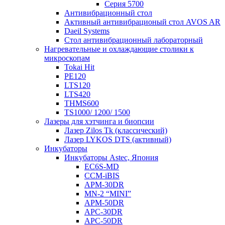
Серия 5700
Антивибрационный стол
Активный антивибрационый стол AVOS AR
Daeil Systems
Стол антивибрационный лабораторный
Нагревательные и охлаждающие столики к
микроскопам
Tokai Hit
PE120
LTS120
LTS420
THMS600
TS1000/ 1200/ 1500
Лазеры для хэтчинга и биопсии
Лазер Zilos Tk (классический)
Лазер LYKOS DTS (активный)
Инкубаторы
Инкубаторы Astec, Япония
EC6S-MD
CCM-iBIS
APM-30DR
MN-2 “MINI”
APM-50DR
APC-30DR
APC-50DR