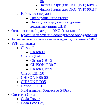
мм
Чашка Петри для ЭКО (IVF) 60х15
Чашка Петри для ЭКО (IVF) 90х17
Работа со спермой
Преокрашенные стекла
Набор для определения уровня
дефрагментации ДНК
Оснащение лабораторий ЭКО "под ключ"
Краткий перечень необходимого оборудования
Техническое обслуживание и аудит для клиник ЭКО
УЗИ аппараты
Chison I
Chison i9
Chison QBit
Chison QBit 5
CHISON QBit 7
Chison QBit 9
Chison EBit 50
CHISON EBit 60
CHISON ECO5
Chison ECO 6
УЗИ аппарат Sonoscape S40exp
Системы Coda
Coda Tower
Coda Low Boy