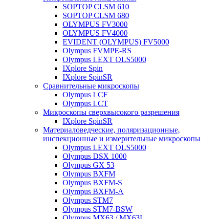
SOPTOP CLSM 610
SOPTOP CLSM 680
OLYMPUS FV3000
OLYMPUS FV4000
EVIDENT (OLYMPUS) FV5000
Olympus FVMPE-RS
Olympus LEXT OLS5000
IXplore Spin
IXplore SpinSR
Сравнительные микроскопы
Olympus LCF
Olympus LCT
Микроскопы сверхвысокого разрешения
IXplore SpinSR
Материаловедческие, поляризационные,
инспекционные и измерительные микроскопы
Olympus LEXT OLS5000
Olympus DSX 1000
Olympus GX 53
Olympus BXFM
Olympus BXFM-S
Olympus BXFM-A
Olympus STM7
Olympus STM7-BSW
Olympus MX63 / MX63L