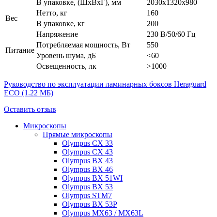
В упаковке, (ШxВxГ), мм
2030x1320x980
Нетто, кг
160
Вес
В упаковке, кг
200
Напряжение
230 В/50/60 Гц
Потребляемая мощность, Вт
550
Питание
Уровень шума, дБ
<60
Освещенность, лк
>1000
Руководство по эксплуатации ламинарных боксов Heraguard
ECO
(1.22 МБ)
Оставить отзыв
Микроскопы
Прямые микроскопы
Olympus CX 33
Olympus CX 43
Olympus BX 43
Olympus BX 46
Olympus BX 51WI
Olympus BX 53
Olympus STM7
Olympus BX 53P
Olympus MX63 / MX63L