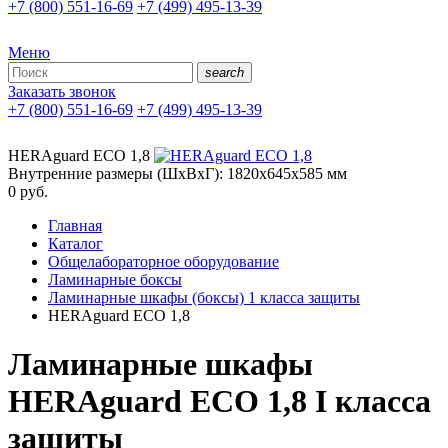
+7 (800) 551-16-69
+7 (499) 495-13-39
Меню
search
Заказать звонок
+7 (800) 551-16-69
+7 (499) 495-13-39
HERAguard ECO 1,8
Внутренние размеры (ШxВxГ): 1820x645x585 мм
0
руб.
Главная
Каталог
Общелабораторное оборудование
Ламинарные боксы
Ламинарные шкафы (боксы) 1 класса защиты
HERAguard ECO 1,8
Ламинарные шкафы
HERAguard ECO 1,8 I класса
защиты