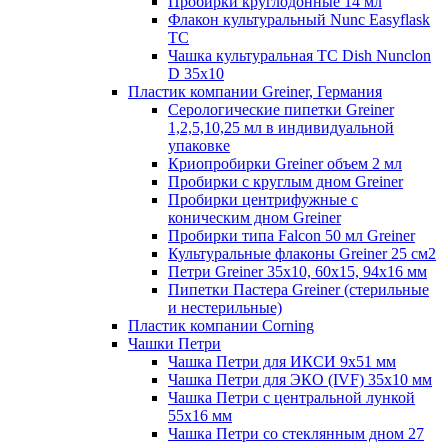
Пробирки круглодонные 14 мл
Флакон культуральный Nunc Easyflask
TC
Чашка культуральная TC Dish Nunclon
D 35x10
Пластик компании Greiner, Германия
Серологические пипетки Greiner
1,2,5,10,25 мл в индивидуальной
упаковке
Криопробирки Greiner объем 2 мл
Пробирки с круглым дном Greiner
Пробирки центрифужные с
коническим дном Greiner
Пробирки типа Falcon 50 мл Greiner
Культуральные флаконы Greiner 25 см2
Петри Greiner 35х10, 60х15, 94х16 мм
Пипетки Пастера Greiner (стерильные
и нестерильные)
Пластик компании Corning
Чашки Петри
Чашка Петри для ИКСИ 9x51 мм
Чашка Петри для ЭКО (IVF) 35x10 мм
Чашка Петри с центральной лункой
55x16 мм
Чашка Петри со стеклянным дном 27