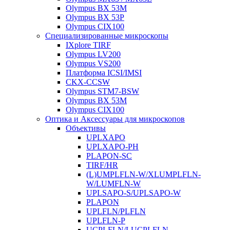
Olympus BX 53M
Olympus BX 53P
Olympus CIX100
Специализированные микроскопы
IXplore TIRF
Olympus LV200
Olympus VS200
Платформа ICSI/IMSI
CKX-CCSW
Olympus STM7-BSW
Olympus BX 53M
Olympus CIX100
Оптика и Аксессуары для микроскопов
Объективы
UPLXAPO
UPLXAPO-PH
PLAPON-SC
TIRF/HR
(L)UMPLFLN-W/XLUMPLFLN-
W/LUMFLN-W
UPLSAPO-S/UPLSAPO-W
PLAPON
UPLFLN/PLFLN
UPLFLN-P
UCPLFLN/LUCPLFLN