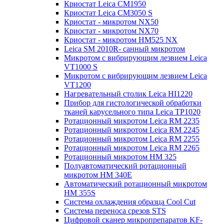
Криостат Leica CM1950
Криостат Leica CM3050 S
Криостат - микротом NX50
Криостат - микротом NX70
Криостат - микротом HM525 NX
Leica SM 2010R- санный микротом
Микротом с вибрирующим лезвием Leica
VT1000 S
Микротом с вибрирующим лезвием Leica
VT1200
Нагревательный столик Leica HI1220
Прибор для гистологической обработки
тканей карусельного типа Leica TP1020
Ротационный микротом Leica RM 2235
Ротационный микротом Leica RM 2245
Ротационный микротом Leica RM 2255
Ротационный микротом Leica RM 2265
Ротационный микротом HM 325
Полуавтоматический ротационный
микротом HM 340E
Автоматический ротационный микротом
HM 355S
Система охлаждения образца Cool Cut
Система переноса срезов STS
Цифровой сканер микропрепаратов KF-