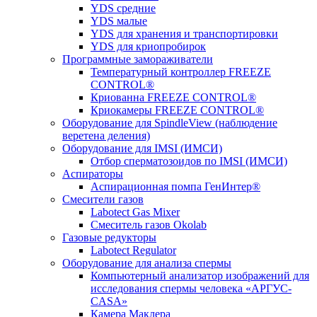
YDS средние
YDS малые
YDS для хранения и транспортировки
YDS для криопробирок
Программные замораживатели
Температурный контроллер FREEZE
CONTROL®
Криованна FREEZE CONTROL®
Криокамеры FREEZE CONTROL®
Оборудование для SpindleView (наблюдение
веретена деления)
Оборудование для IMSI (ИМСИ)
Отбор сперматозоидов по IMSI (ИМСИ)
Аспираторы
Аспирационная помпа ГенИнтер®
Смесители газов
Labotect Gas Mixer
Смеситель газов Okolab
Газовые редукторы
Labotect Regulator
Оборудование для анализа спермы
Компьютерный анализатор изображений для
исследования спермы человека «АРГУС-
CASA»
Камера Маклера