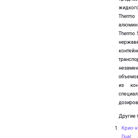
жидкого
Thermo
алюмин
Thermo 
нержа
контейн
трансп
незаме
объемов
из кон
специа
дозиров
Другие 
Крио-ко
Dual