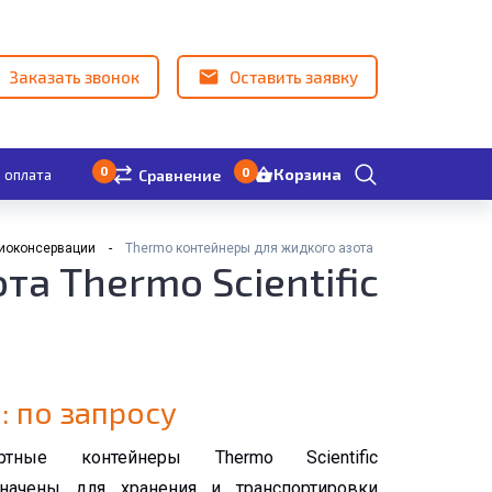
Заказать звонок
Оставить заявку
0
0
Корзина
 оплата
Сравнение
иоконсервации
Thermo контейнеры для жидкого азота
а Thermo Scientific
: по запросу
ортные контейнеры Thermo Scientific
значены для хранения и транспортировки