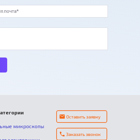
л.почта*
категории
Оставить заявку
льные микроскопы
Заказать звонок
ля электроники