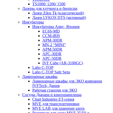
TS1000/ 1200/ 1500
Лазеры для хэтчинга и биопсии
Лазер Zilos Tk (классический)
Лазер LYKOS DTS (активный)
Инкубаторы
Инкубаторы Astec, Япония
EC6S-MD
CCM-iBIS
APM-30DR
MN-2 “MINI”
APM-50DR
APC-30DR
APC-50DR
IVF Cube (AR-3100GC)
Labo С-ТОР
Labo С-ТОР Safe Sens
Ламинарные шкафы
Ламинарные шкафы для ЭКО компании
IVFTech, Дания
Рабочая станция для ЭКО
Сосуды Дьюара и криохранилища
Chart Industries ET-серия
MVE для транспортировки
MVE LAB для хранение азота
Резервуар для азота MVE 35/50 л