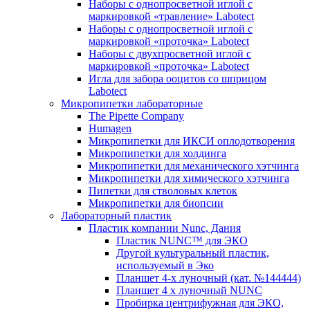
Наборы с однопросветной иглой с
маркировкой «травление» Labotect
Наборы с однопросветной иглой с
маркировкой «проточка» Labotect
Наборы с двухпросветной иглой с
маркировкой «проточка» Labotect
Игла для забора ооцитов со шприцом
Labotect
Микропипетки лабораторные
The Pipette Company
Humagen
Микропипетки для ИКСИ оплодотворения
Микропипетки для холдинга
Микропипетки для механического хэтчинга
Микропипетки для химического хэтчинга
Пипетки для стволовых клеток
Микропипетки для биопсии
Лабораторный пластик
Пластик компании Nunc, Дания
Пластик NUNC™ для ЭКО
Другой культуральный пластик,
используемый в Эко
Планшет 4-х луночный (кат. №144444)
Планшет 4 х луночный NUNC
Пробирка центрифужная для ЭКО,