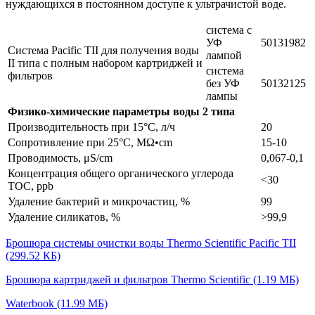
нуждающихся в постоянном доступе к ультрачистой воде.
система с
УФ
50131982
Система Pacific TII для получения воды
лампой
II типа с полным набором картриджей и
система
фильтров
без УФ
50132125
лампы
Физико-химические параметры воды 2 типа
Производительность при 15°С, л/ч
20
Сопротивление при 25°С, МΩ•сm
15-10
Проводимость, μS/cm
0,067-0,1
Концентрация общего органического углерода
<30
ТОС, ppb
Удаление бактерий и микрочастиц, %
99
Удаление силикатов, %
>99,9
Брошюра системы очистки воды Thermo Scientific Pacific TII
(299.52 КБ)
Брошюра картриджей и фильтров Thermo Scientific
(1.19 МБ)
Waterbook
(11.99 МБ)