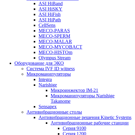
ASI HiBand
ASI HiSKY
ASI HiFish
ASI HiPath
CellSens
MECO-PARAS
MECO-SPERM
MECO-MALAR
MECO-MYCOBACT
MECO-HISTOm
Olympus Stream
Оборудование для ЭКО
Система IVF ID witness
Микроманипуляторы
Integra
Narishige
Микроинжектор IM-21
Микроманипуляторы Narishige
Takanome
Sensapex
Антивибрационные столы
Антивибрационные решения Kinetic Systems
Антивибрационные рабочие станции
Серия 9100
Серия 1200