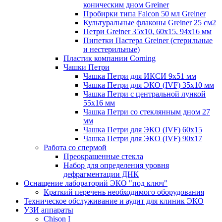
коническим дном Greiner
Пробирки типа Falcon 50 мл Greiner
Культуральные флаконы Greiner 25 см2
Петри Greiner 35х10, 60х15, 94х16 мм
Пипетки Пастера Greiner (стерильные
и нестерильные)
Пластик компании Corning
Чашки Петри
Чашка Петри для ИКСИ 9x51 мм
Чашка Петри для ЭКО (IVF) 35x10 мм
Чашка Петри с центральной лункой
55x16 мм
Чашка Петри со стеклянным дном 27
мм
Чашка Петри для ЭКО (IVF) 60х15
Чашка Петри для ЭКО (IVF) 90х17
Работа со спермой
Преокрашенные стекла
Набор для определения уровня
дефрагментации ДНК
Оснащение лабораторий ЭКО "под ключ"
Краткий перечень необходимого оборудования
Техническое обслуживание и аудит для клиник ЭКО
УЗИ аппараты
Chison I