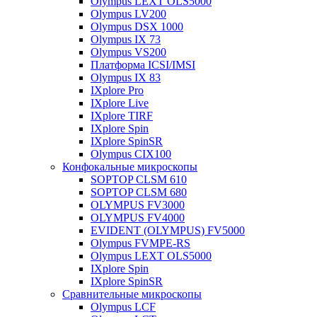
Olympus LEXT OLS5000
Olympus LV200
Olympus DSX 1000
Olympus IX 73
Olympus VS200
Платформа ICSI/IMSI
Olympus IX 83
IXplore Pro
IXplore Live
IXplore TIRF
IXplore Spin
IXplore SpinSR
Olympus CIX100
Конфокальные микроскопы
SOPTOP CLSM 610
SOPTOP CLSM 680
OLYMPUS FV3000
OLYMPUS FV4000
EVIDENT (OLYMPUS) FV5000
Olympus FVMPE-RS
Olympus LEXT OLS5000
IXplore Spin
IXplore SpinSR
Сравнительные микроскопы
Olympus LCF