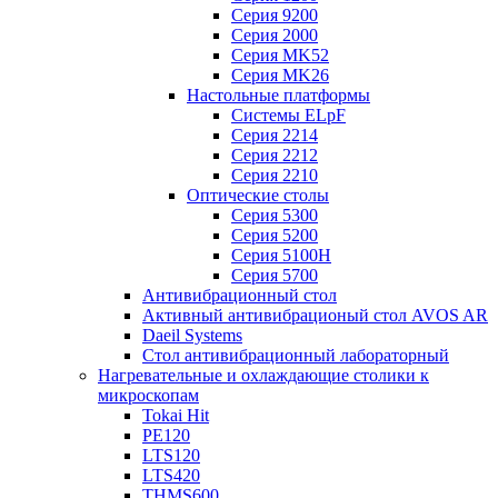
Серия 9200
Серия 2000
Серия MK52
Серия MK26
Настольные платформы
Системы ELpF
Серия 2214
Серия 2212
Серия 2210
Оптические столы
Серия 5300
Серия 5200
Серия 5100H
Серия 5700
Антивибрационный стол
Активный антивибрационый стол AVOS AR
Daeil Systems
Стол антивибрационный лабораторный
Нагревательные и охлаждающие столики к
микроскопам
Tokai Hit
PE120
LTS120
LTS420
THMS600