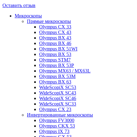
Оставить отзыв
Микроскопы
Прямые микроскопы
Olympus CX 33
Olympus CX 43
Olympus BX 43
Olympus BX 46
Olympus BX 51WI
Olympus BX 53
Olympus STM7
Olympus BX 53P
Olympus MX63 / MX63L
Olympus BX 53M
Olympus BX 63
WideScopiX SC53
WideScopiX SC43
WideScopiX SC46
WideScopiX SC33
Olympus CX 23
Инвертированные микроскопы
Olympus FV3000
Olympus CKX 53
Olympus IX 73
Olympus GX 53