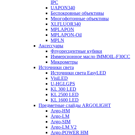
IPC
UAPON340
Беспокровные объективы
Многофотонные объективы
XLFLUOR340
MPLAPON
MPLAPON-Oil
MPLN
Аксессуары
Флуоресцентные кубики
Иммерсионное масло IMMOIL-F30CC
Микрометры
Источники света
Источники света EasyLED
VisiLED
U-HGLGPS
KL 300 LED
KL 2500 LED
KL 1600 LED
Предметные слайды ARGOLIGHT
Argo-HM
Argo-LM
Argo-SIM
Argo-LM V2
Argo-POWER HM