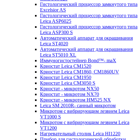
Гистологический процессор замкнутого типа
Excelsior AS
Гистологический процессор замкнутого типа
Leica ASP6025
Гистологический процессор замкнутого типа
Leica ASP300 S
Автоматический аппарат для окрашивания
Leica ST4020
Автоматический аппарат для окрашивания
Leica ST5010 XL
Иммуногистостейнер Bond™- maX
Криостат Leica CM1520
Криостат Leica CM1860, CM1860UV
Криостат Leica CM1950
Криостат Leica CM3050 S
Криостат - микротом NX50
Криостат - микротом NX70
Криостат - микротом HM525 NX
Leica SM 2010R- санный микротом
Микротом с вибрирующим лезвием Leica
VT1000 S
Микротом с вибрирующим лезвием Leica
VT1200
Нагревательный столик Leica HI1220
Прибор для гистологической обработки