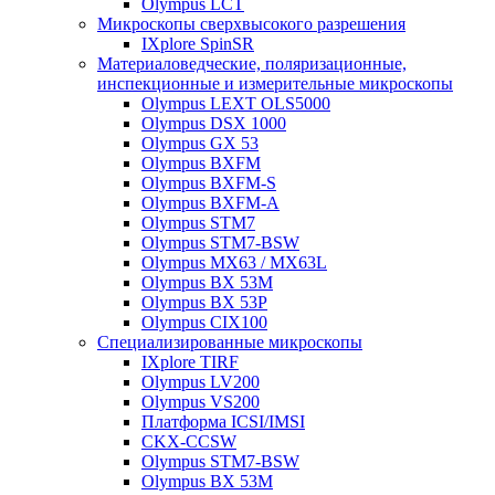
Olympus LCT
Микроскопы сверхвысокого разрешения
IXplore SpinSR
Материаловедческие, поляризационные,
инспекционные и измерительные микроскопы
Olympus LEXT OLS5000
Olympus DSX 1000
Olympus GX 53
Olympus BXFM
Olympus BXFM-S
Olympus BXFM-A
Olympus STM7
Olympus STM7-BSW
Olympus MX63 / MX63L
Olympus BX 53M
Olympus BX 53P
Olympus CIX100
Специализированные микроскопы
IXplore TIRF
Olympus LV200
Olympus VS200
Платформа ICSI/IMSI
CKX-CCSW
Olympus STM7-BSW
Olympus BX 53M