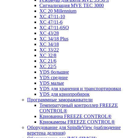
Сигнализация MVE TEC 3000
XC 20 Millennium
XC 47/11-10
XC 47/11-6
XC 47/11-6SQ
XC 43/28
XC 34/18 Plus
XC 34/18
XC 33/22
XC 32/8
XC 21/6
XC 22/5
YDS большие
YDS средние
YDS малые
YDS для хранения и транспортировки
YDS для криопробирок
Программные замораживатели
Температурный контроллер FREEZE
CONTROL®
Криованна FREEZE CONTROL®
Криокамеры FREEZE CONTROL®
Оборудование для SpindleView (наблюдение
веретена деления)