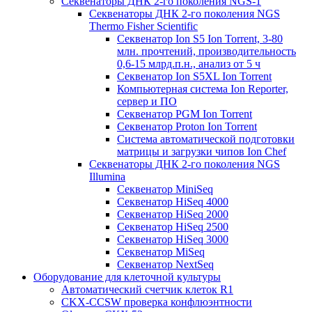
Секвенаторы ДНК 2-го поколения NGS-1
Секвенаторы ДНК 2-го поколения NGS
Thermo Fisher Scientific
Секвенатор Ion S5 Ion Torrent, 3-80
млн. прочтений, производительность
0,6-15 млрд.п.н., анализ от 5 ч
Секвенатор Ion S5XL Ion Torrent
Компьютерная система Ion Reporter,
сервер и ПО
Секвенатор PGM Ion Torrent
Секвенатор Proton Ion Torrent
Система автоматической подготовки
матрицы и загрузки чипов Ion Chef
Секвенаторы ДНК 2-го поколения NGS
Illumina
Секвенатор MiniSeq
Секвенатор HiSeq 4000
Секвенатор HiSeq 2000
Секвенатор HiSeq 2500
Секвенатор HiSeq 3000
Секвенатор MiSeq
Секвенатор NextSeq
Оборудование для клеточной культуры
Автоматический счетчик клеток R1
CKX-CCSW проверка конфлюэнтности