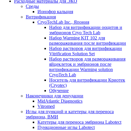
Расходные материалы для ЭКО
Среды
Ионофор кальция
Витрификация
CryoTechLab Inc., Япония
Набор для витрификации ооцитов и
эмбрионов Cryo Tech Lab
Набор Warming KIT 102 для
размораживания после витрификации
Набор растворов для витрификации
Vitrification Solution Set
Набор растворов для размораживания
яйцеклеток и эмбрионов после
витрификации Warming solution
CryoTech Lab
Носитель для витрификации Криотек
(Cryotec)
Обучение
Наконечники для денудации
MidAtlantic Diagnostics
Vitromed
Иглы для пункций и катетеры для переноса
эмбриона, ВМИ
Катетеры для переноса эмбриона Labotect
Пункционные иглы Labotect