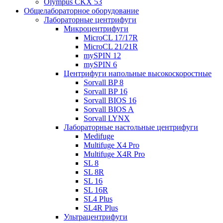
Olympus CKX 53
Общелабораторное оборудование
Лабораторные центрифуги
Микроцентрифуги
MicroCL 17/17R
MicroCL 21/21R
mySPIN 12
mySPIN 6
Центрифуги напольные высокоскоростные
Sorvall BP 8
Sorvall BP 16
Sorvall BIOS 16
Sorvall BIOS A
Sorvall LYNX
Лабораторные настольные центрифуги
Medifuge
Multifuge X4 Pro
Multifuge X4R Pro
SL 8
SL 8R
SL 16
SL 16R
SL4 Plus
SL4R Plus
Ультрацентрифуги