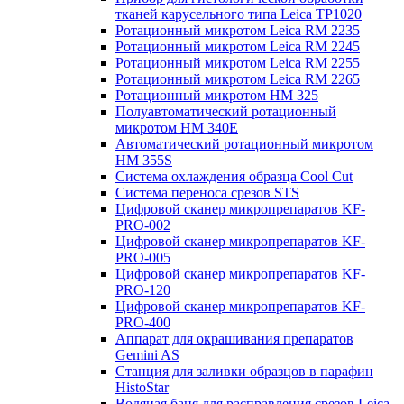
тканей карусельного типа Leica TP1020
Ротационный микротом Leica RM 2235
Ротационный микротом Leica RM 2245
Ротационный микротом Leica RM 2255
Ротационный микротом Leica RM 2265
Ротационный микротом HM 325
Полуавтоматический ротационный
микротом HM 340E
Автоматический ротационный микротом
HM 355S
Система охлаждения образца Cool Cut
Система переноса срезов STS
Цифровой сканер микропрепаратов KF-
PRO-002
Цифровой сканер микропрепаратов KF-
PRO-005
Цифровой сканер микропрепаратов KF-
PRO-120
Цифровой сканер микропрепаратов KF-
PRO-400
Аппарат для окрашивания препаратов
Gemini AS
Станция для заливки образцов в парафин
HistoStar
Водяная баня для расправления срезов Leica