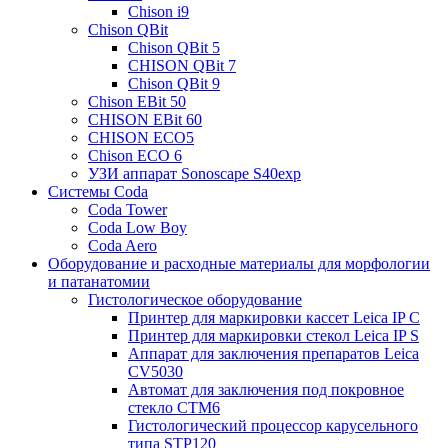
Chison i9
Chison QBit
Chison QBit 5
CHISON QBit 7
Chison QBit 9
Chison EBit 50
CHISON EBit 60
CHISON ECO5
Chison ECO 6
УЗИ аппарат Sonoscape S40exp
Системы Coda
Coda Tower
Coda Low Boy
Coda Aero
Оборудование и расходные материалы для морфологии
и патанатомии
Гистологическое оборудование
Принтер для маркировки кассет Leica IP C
Принтер для маркировки стекол Leica IP S
Аппарат для заключения препаратов Leica
CV5030
Автомат для заключения под покровное
стекло CTM6
Гистологический процессор карусельного
типа STP120