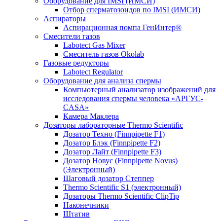
Оборудование для IMSI (ИМСИ)
Отбор сперматозоидов по IMSI (ИМСИ)
Аспираторы
Аспирационная помпа ГенИнтер®
Смесители газов
Labotect Gas Mixer
Смеситель газов Okolab
Газовые редукторы
Labotect Regulator
Оборудование для анализа спермы
Компьютерный анализатор изображений для
исследования спермы человека «АРГУС-
CASA»
Камера Маклера
Дозаторы лабораторные Thermo Scientific
Дозатор Техно (Finnpipette F1)
Дозатор Блэк (Finnpipette F2)
Дозатор Лайт (Finnpipette F3)
Дозатор Новус (Finnpipette Novus)
(Электронный)
Шаговый дозатор Степпер
Thermo Scientific S1 (электронный)
Дозаторы Thermo Scientific ClipTip
Наконечники
Штатив