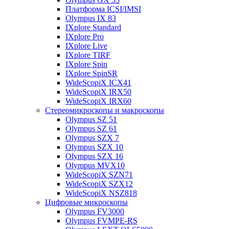
Платформа ICSI/IMSI
Olympus IX 83
IXplore Standard
IXplore Pro
IXplore Live
IXplore TIRF
IXplore Spin
IXplore SpinSR
WideScopiX ICX41
WideScopiX IRX50
WideScopiX IRX60
Стереомикроскопы и макроскопы
Olympus SZ 51
Olympus SZ 61
Olympus SZX 7
Olympus SZX 10
Olympus SZX 16
Olympus MVX10
WideScopiX SZN71
WideScopiX SZX12
WideScopiX NSZ818
Цифровые микроскопы
Olympus FV3000
Olympus FVMPE-RS