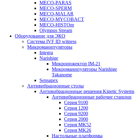
MECO-PARAS
MECO-SPERM
MECO-MALAR
MECO-MYCOBACT
MECO-HISTOm
Olympus Stream
Оборудование для ЭКО
Система IVF ID witness
Микроманипуляторы
Integra
Narishige
Микроинжектор IM-21
Микроманипуляторы Narishige
Takanome
Sensapex
Антивибрационные столы
Антивибрационные решения Kinetic Systems
Антивибрационные рабочие станции
Серия 9100
Серия 1200
Серия 9200
Серия 2000
Серия MK52
Серия MK26
Настольные платформы