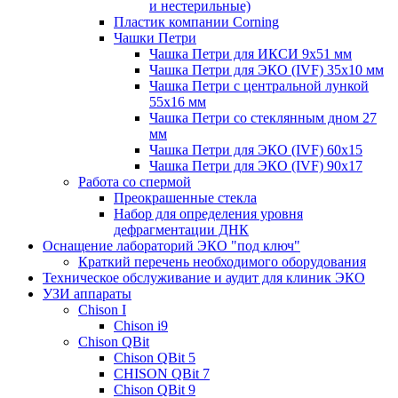
и нестерильные)
Пластик компании Corning
Чашки Петри
Чашка Петри для ИКСИ 9x51 мм
Чашка Петри для ЭКО (IVF) 35x10 мм
Чашка Петри с центральной лункой
55x16 мм
Чашка Петри со стеклянным дном 27
мм
Чашка Петри для ЭКО (IVF) 60х15
Чашка Петри для ЭКО (IVF) 90х17
Работа со спермой
Преокрашенные стекла
Набор для определения уровня
дефрагментации ДНК
Оснащение лабораторий ЭКО "под ключ"
Краткий перечень необходимого оборудования
Техническое обслуживание и аудит для клиник ЭКО
УЗИ аппараты
Chison I
Chison i9
Chison QBit
Chison QBit 5
CHISON QBit 7
Chison QBit 9