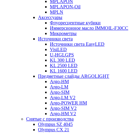
MPLAPON
MPLAPON-Oil
MPLN
Аксессуары
Флуоресцентные кубики
Иммерсионное масло IMMOIL-F30CC
Микрометры
Источники света
Источники света EasyLED
VisiLED
U-HGLGPS
KL 300 LED
KL 2500 LED
KL 1600 LED
Предметные слайды ARGOLIGHT
Argo-HM
Argo-LM
Argo-SIM
Argo-LM V2
Argo-POWER HM
Argo-SIM V2
Argo-HM V2
Снятые с производства
Olympus SZ 4045
Olympus CX 21