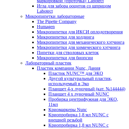
маркировкой «проточка» Labotect
Игла для забора ооцитов со шприцом
Labotect
Микропипетки лабораторные
The Pipette Company
Humagen
Микропипетки для ИКСИ оплодотворения
Микропипетки для холдинга
Микропипетки для механического хэтчинга
Микропипетки для химического хэтчинга
Пипетки для стволовых клеток
Микропипетки для биопсии
Лабораторный пластик
Пластик компании Nunc, Дания
Пластик NUNC™ для ЭКО
Другой культуральный пластик,
используемый в Эко
Планшет 4-х луночный (кат. №144444)
Планшет 4 х луночный NUNC
Пробирка центрифужная для ЭКО,
11мл
Криомаркеры Nunc
Криопробирка 1,8 мл NUNC с
внешней резьбой
Криопробирка 1,8 мл NUNC с