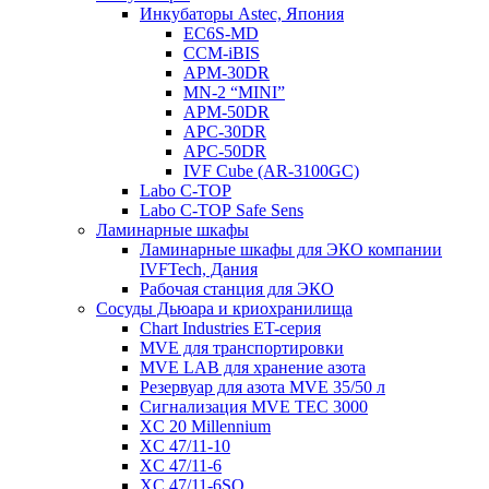
Инкубаторы Astec, Япония
EC6S-MD
CCM-iBIS
APM-30DR
MN-2 “MINI”
APM-50DR
APC-30DR
APC-50DR
IVF Cube (AR-3100GC)
Labo С-ТОР
Labo С-ТОР Safe Sens
Ламинарные шкафы
Ламинарные шкафы для ЭКО компании
IVFTech, Дания
Рабочая станция для ЭКО
Сосуды Дьюара и криохранилища
Chart Industries ET-серия
MVE для транспортировки
MVE LAB для хранение азота
Резервуар для азота MVE 35/50 л
Сигнализация MVE TEC 3000
XC 20 Millennium
XC 47/11-10
XC 47/11-6
XC 47/11-6SQ