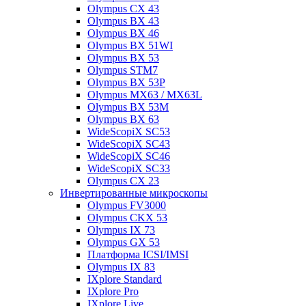
Olympus CX 43
Olympus BX 43
Olympus BX 46
Olympus BX 51WI
Olympus BX 53
Olympus STM7
Olympus BX 53P
Olympus MX63 / MX63L
Olympus BX 53M
Olympus BX 63
WideScopiX SC53
WideScopiX SC43
WideScopiX SC46
WideScopiX SC33
Olympus CX 23
Инвертированные микроскопы
Olympus FV3000
Olympus CKX 53
Olympus IX 73
Olympus GX 53
Платформа ICSI/IMSI
Olympus IX 83
IXplore Standard
IXplore Pro
IXplore Live