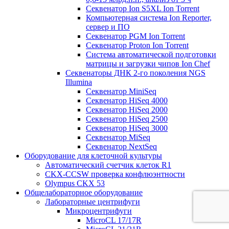
Секвенатор Ion S5XL Ion Torrent
Компьютерная система Ion Reporter,
сервер и ПО
Секвенатор PGM Ion Torrent
Секвенатор Proton Ion Torrent
Система автоматической подготовки
матрицы и загрузки чипов Ion Chef
Секвенаторы ДНК 2-го поколения NGS
Illumina
Секвенатор MiniSeq
Секвенатор HiSeq 4000
Секвенатор HiSeq 2000
Секвенатор HiSeq 2500
Секвенатор HiSeq 3000
Секвенатор MiSeq
Секвенатор NextSeq
Оборудование для клеточной культуры
Автоматический счетчик клеток R1
CKX-CCSW проверка конфлюэнтности
Olympus CKX 53
Общелабораторное оборудование
Лабораторные центрифуги
Микроцентрифуги
MicroCL 17/17R