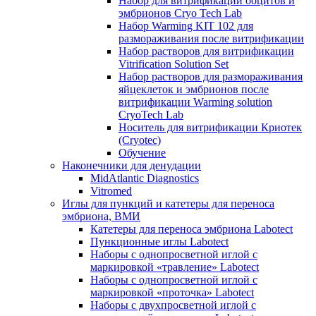
Набор для витрификации ооцитов и
эмбрионов Cryo Tech Lab
Набор Warming KIT 102 для
размораживания после витрификации
Набор растворов для витрификации
Vitrification Solution Set
Набор растворов для размораживания
яйцеклеток и эмбрионов после
витрификации Warming solution
CryoTech Lab
Носитель для витрификации Криотек
(Cryotec)
Обучение
Наконечники для денудации
MidAtlantic Diagnostics
Vitromed
Иглы для пункций и катетеры для переноса
эмбриона, ВМИ
Катетеры для переноса эмбриона Labotect
Пункционные иглы Labotect
Наборы с однопросветной иглой с
маркировкой «травление» Labotect
Наборы с однопросветной иглой с
маркировкой «проточка» Labotect
Наборы с двухпросветной иглой с