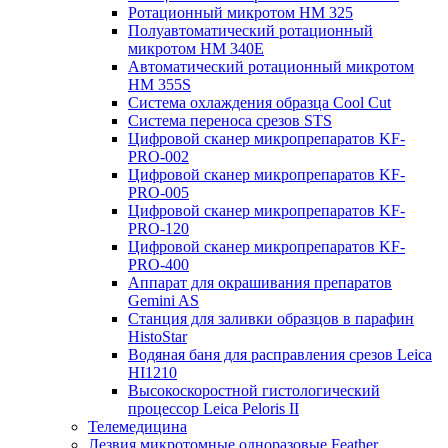
Ротационный микротом HM 325
Полуавтоматический ротационный
микротом HM 340E
Автоматический ротационный микротом
HM 355S
Система охлаждения образца Cool Cut
Система переноса срезов STS
Цифровой сканер микропрепаратов KF-
PRO-002
Цифровой сканер микропрепаратов KF-
PRO-005
Цифровой сканер микропрепаратов KF-
PRO-120
Цифровой сканер микропрепаратов KF-
PRO-400
Аппарат для окрашивания препаратов
Gemini AS
Станция для заливки образцов в парафин
HistoStar
Водяная баня для расправления срезов Leica
HI1210
Высокоскоростной гистологический
процессор Leica Peloris II
Телемедицина
Лезвия микротомные одноразовые Feather