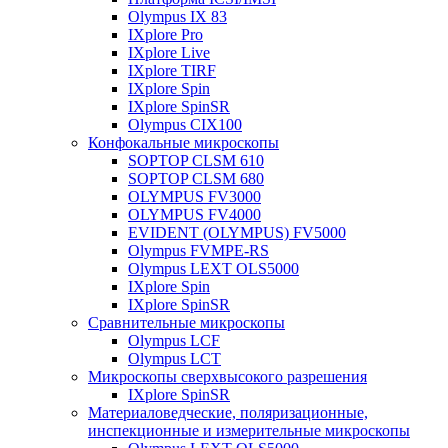
Olympus IX 83
IXplore Pro
IXplore Live
IXplore TIRF
IXplore Spin
IXplore SpinSR
Olympus CIX100
Конфокальные микроскопы
SOPTOP CLSM 610
SOPTOP CLSM 680
OLYMPUS FV3000
OLYMPUS FV4000
EVIDENT (OLYMPUS) FV5000
Olympus FVMPE-RS
Olympus LEXT OLS5000
IXplore Spin
IXplore SpinSR
Сравнительные микроскопы
Olympus LCF
Olympus LCT
Микроскопы сверхвысокого разрешения
IXplore SpinSR
Материаловедческие, поляризационные,
инспекционные и измерительные микроскопы