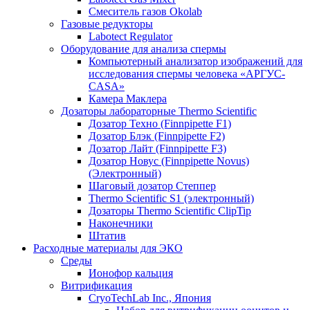
Смеситель газов Okolab
Газовые редукторы
Labotect Regulator
Оборудование для анализа спермы
Компьютерный анализатор изображений для
исследования спермы человека «АРГУС-
CASA»
Камера Маклера
Дозаторы лабораторные Thermo Scientific
Дозатор Техно (Finnpipette F1)
Дозатор Блэк (Finnpipette F2)
Дозатор Лайт (Finnpipette F3)
Дозатор Новус (Finnpipette Novus)
(Электронный)
Шаговый дозатор Степпер
Thermo Scientific S1 (электронный)
Дозаторы Thermo Scientific ClipTip
Наконечники
Штатив
Расходные материалы для ЭКО
Среды
Ионофор кальция
Витрификация
CryoTechLab Inc., Япония