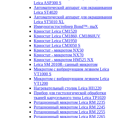
Leica ASP300 S
Автоматический аппарат для окрашивания
Leica ST4020
Автоматический аппарат для окрашивания
Leica ST5010 XL
Иммуногистостейнер Bond™- maX
Криостат Leica CM1520
Криостат Leica CM1860, CM1860UV
Криостат Leica CM1950
Криостат Leica CM3050 S
Криостат - микротом NX50
Криостат - микротом NX70
Криостат - микротом HM525 NX
Leica SM 2010R- санный микротом
Микротом с вибрирующим лезвием Leica
VT1000 S
Микротом с вибрирующим лезвием Leica
VT1200
Нагревательный столик Leica HI1220
Прибор для гистологической обработки
тканей карусельного типа Leica TP1020
Ротационный микротом Leica RM 2235
Ротационный микротом Leica RM 2245
Ротационный микротом Leica RM 2255
Ротационный микротом Leica RM 2265