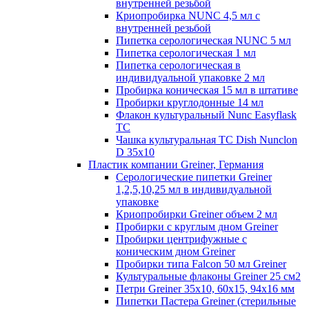
внутренней резьбой
Криопробирка NUNC 4,5 мл с
внутренней резьбой
Пипетка серологическая NUNC 5 мл
Пипетка серологическая 1 мл
Пипетка серологическая в
индивидуальной упаковке 2 мл
Пробирка коническая 15 мл в штативе
Пробирки круглодонные 14 мл
Флакон культуральный Nunc Easyflask
TC
Чашка культуральная TC Dish Nunclon
D 35x10
Пластик компании Greiner, Германия
Серологические пипетки Greiner
1,2,5,10,25 мл в индивидуальной
упаковке
Криопробирки Greiner объем 2 мл
Пробирки с круглым дном Greiner
Пробирки центрифужные с
коническим дном Greiner
Пробирки типа Falcon 50 мл Greiner
Культуральные флаконы Greiner 25 см2
Петри Greiner 35х10, 60х15, 94х16 мм
Пипетки Пастера Greiner (стерильные