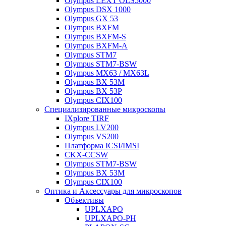
Olympus LEXT OLS5000
Olympus DSX 1000
Olympus GX 53
Olympus BXFM
Olympus BXFM-S
Olympus BXFM-A
Olympus STM7
Olympus STM7-BSW
Olympus MX63 / MX63L
Olympus BX 53M
Olympus BX 53P
Olympus CIX100
Специализированные микроскопы
IXplore TIRF
Olympus LV200
Olympus VS200
Платформа ICSI/IMSI
CKX-CCSW
Olympus STM7-BSW
Olympus BX 53M
Olympus CIX100
Оптика и Аксессуары для микроскопов
Объективы
UPLXAPO
UPLXAPO-PH