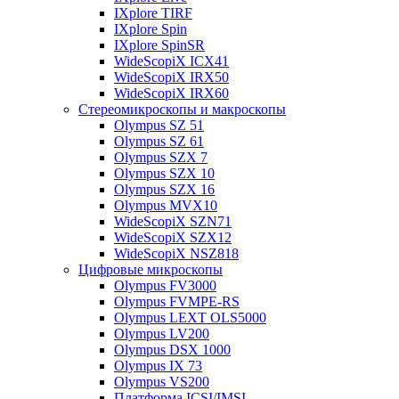
IXplore TIRF
IXplore Spin
IXplore SpinSR
WideScopiX ICX41
WideScopiX IRX50
WideScopiX IRX60
Стереомикроскопы и макроскопы
Olympus SZ 51
Olympus SZ 61
Olympus SZX 7
Olympus SZX 10
Olympus SZX 16
Olympus MVX10
WideScopiX SZN71
WideScopiX SZX12
WideScopiX NSZ818
Цифровые микроскопы
Olympus FV3000
Olympus FVMPE-RS
Olympus LEXT OLS5000
Olympus LV200
Olympus DSX 1000
Olympus IX 73
Olympus VS200
Платформа ICSI/IMSI