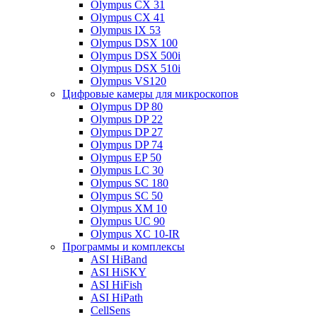
Olympus CX 31
Olympus CX 41
Olympus IX 53
Olympus DSX 100
Olympus DSX 500i
Olympus DSX 510i
Olympus VS120
Цифровые камеры для микроскопов
Olympus DP 80
Olympus DP 22
Olympus DP 27
Olympus DP 74
Olympus EP 50
Olympus LC 30
Olympus SC 180
Olympus SC 50
Olympus XM 10
Olympus UC 90
Olympus XC 10-IR
Программы и комплексы
ASI HiBand
ASI HiSKY
ASI HiFish
ASI HiPath
CellSens