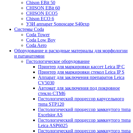
Chison EBit 50
CHISON EBit 60
CHISON ECO5
Chison ECO 6
УЗИ аппарат Sonoscape S40exp
Системы Coda
Coda Tower
Coda Low Boy
Coda Aero
Оборудование и расходные материалы для морфологии
и патанатомии
Гистологическое оборудование
Принтер для маркировки кассет Leica IP C
Принтер для маркировки стекол Leica IP S
Аппарат для заключения препаратов Leica
CV5030
Автомат для заключения под покровное
стекло CTM6
Гистологический процессор карусельного
типа STP120
Гистологический процессор замкнутого типа
Excelsior AS
Гистологический процессор замкнутого типа
Leica ASP6025
Гистологический процессор замкнутого типа