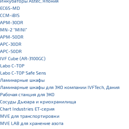
Инкубаторы Astec, Япония
EC6S-MD
CCM-iBIS
APM-30DR
MN-2 “MINI”
APM-50DR
APC-30DR
APC-50DR
IVF Cube (AR-3100GC)
Labo С-ТОР
Labo С-ТОР Safe Sens
Ламинарные шкафы
Ламинарные шкафы для ЭКО компании IVFTech, Дания
Рабочая станция для ЭКО
Сосуды Дьюара и криохранилища
Chart Industries ET-серия
MVE для транспортировки
MVE LAB для хранение азота