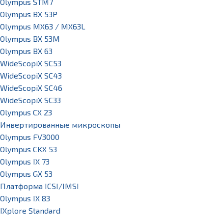
Olympus STM7
Olympus BX 53P
Olympus MX63 / MX63L
Olympus BX 53M
Olympus BX 63
WideScopiX SC53
WideScopiX SC43
WideScopiX SC46
WideScopiX SC33
Olympus CX 23
Инвертированные микроскопы
Olympus FV3000
Olympus CKX 53
Olympus IX 73
Olympus GX 53
Платформа ICSI/IMSI
Olympus IX 83
IXplore Standard