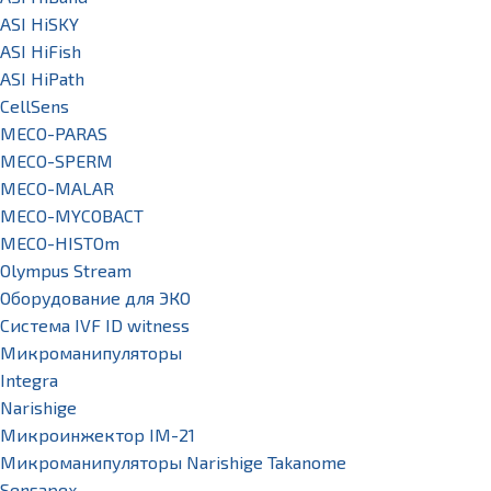
ASI HiSKY
ASI HiFish
ASI HiPath
CellSens
MECO-PARAS
MECO-SPERM
MECO-MALAR
MECO-MYCOBACT
MECO-HISTOm
Olympus Stream
Оборудование для ЭКО
Система IVF ID witness
Микроманипуляторы
Integra
Narishige
Микроинжектор IM-21
Микроманипуляторы Narishige Takanome
Sensapex