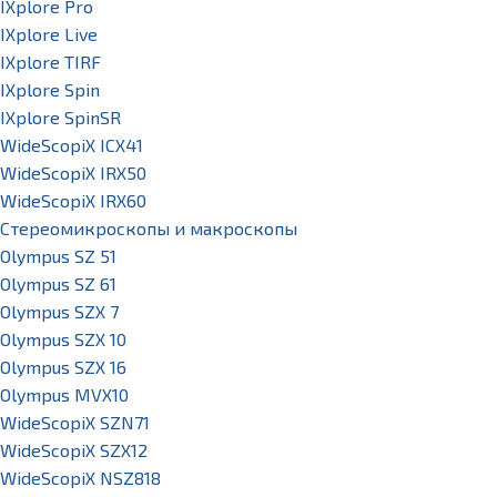
IXplore Pro
IXplore Live
IXplore TIRF
IXplore Spin
IXplore SpinSR
WideScopiX ICX41
WideScopiX IRX50
WideScopiX IRX60
Стереомикроскопы и макроскопы
Olympus SZ 51
Olympus SZ 61
Olympus SZX 7
Olympus SZX 10
Olympus SZX 16
Olympus MVX10
WideScopiX SZN71
WideScopiX SZX12
WideScopiX NSZ818