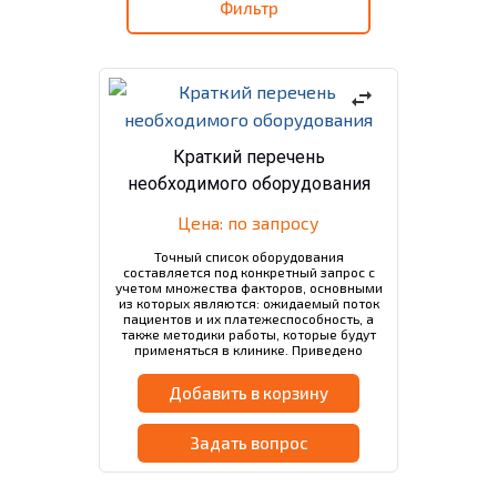
Фильтр
swap_horiz
Краткий перечень
необходимого оборудования
Цена: по запросу
Точный список оборудования
составляется под конкретный запрос с
учетом множества факторов, основными
из которых являются: ожидаемый поток
пациентов и их платежеспособность, а
также методики работы, которые будут
применяться в клинике. Приведено
только оборудование,
специализированное для ЭКО.
Добавить в корзину
Общемедицинское…
Задать вопрос