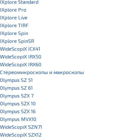
IXplore Standard
IXplore Pro
IXplore Live
IXplore TIRF
IXplore Spin
IXplore SpinSR
WideScopiX ICX41
WideScopiX IRX50
WideScopiX IRX60
Стереомикроскопы и макроскопы
Olympus SZ 51
Olympus SZ 61
Olympus SZX 7
Olympus SZX 10
Olympus SZX 16
Olympus MVX10
WideScopiX SZN71
WideScopiX SZX12