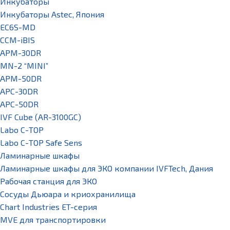
Инкубаторы
Инкубаторы Astec, Япония
EC6S-MD
CCM-iBIS
APM-30DR
MN-2 “MINI”
APM-50DR
APC-30DR
APC-50DR
IVF Cube (AR-3100GC)
Labo С-ТОР
Labo С-ТОР Safe Sens
Ламинарные шкафы
Ламинарные шкафы для ЭКО компании IVFTech, Дания
Рабочая станция для ЭКО
Сосуды Дьюара и криохранилища
Chart Industries ET-серия
MVE для транспортировки