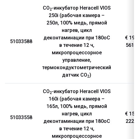
CO
-инкубатор Heracell VIOS
2
250i (рабочая камера –
250л, 100% медь, прямой
нагрев, цикл
деконтаминации при 180оС
€ 19
51033588
в течение 12 ч,
561
микропроцессорное
управление,
термокондуктометрический
датчик CO
)
2
CO
-инкубатор Heracell VIOS
2
160i (рабочая камера –
165л, 100% медь, прямой
нагрев, цикл
€ 15
51033558
деконтаминации при 180оС
222
в течение 12 ч,
микропроцессорное