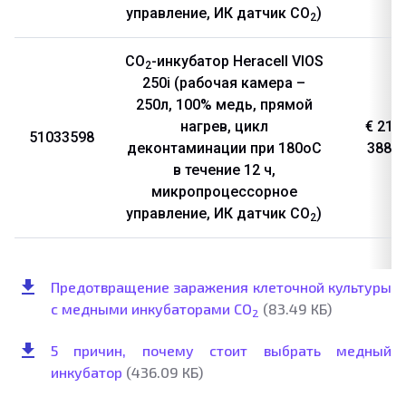
управление, ИК датчик CO
)
2
CO
-инкубатор Heracell VIOS
2
250i (рабочая камера –
250л, 100% медь, прямой
нагрев, цикл
€ 21
51033598
деконтаминации при 180оС
388
в течение 12 ч,
микропроцессорное
управление, ИК датчик CO
)
2
Предотвращение заражения клеточной культуры
с медными инкубаторами CO
(83.49 КБ)
2
5 причин, почему стоит выбрать медный
инкубатор
(436.09 КБ)