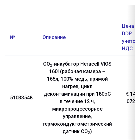
Цена
DDP с
№
Описание
учетом
НДС
CO
-инкубатор Heracell VIOS
2
160i (рабочая камера –
165л, 100% медь, прямой
нагрев, цикл
деконтаминации при 180оС
€ 14
51033548
в течение 12 ч,
072
микропроцессорное
управление,
термокондуктометрический
датчик CO
)
2