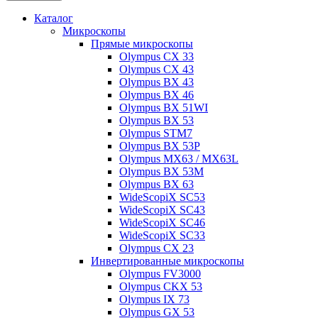
Каталог
Микроскопы
Прямые микроскопы
Olympus CX 33
Olympus CX 43
Olympus BX 43
Olympus BX 46
Olympus BX 51WI
Olympus BX 53
Olympus STM7
Olympus BX 53P
Olympus MX63 / MX63L
Olympus BX 53M
Olympus BX 63
WideScopiX SC53
WideScopiX SC43
WideScopiX SC46
WideScopiX SC33
Olympus CX 23
Инвертированные микроскопы
Olympus FV3000
Olympus CKX 53
Olympus IX 73
Olympus GX 53