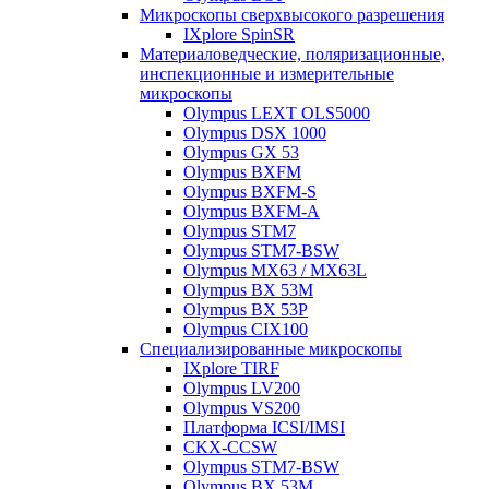
Микроскопы сверхвысокого разрешения
IXplore SpinSR
Материаловедческие, поляризационные,
инспекционные и измерительные
микроскопы
Olympus LEXT OLS5000
Olympus DSX 1000
Olympus GX 53
Olympus BXFM
Olympus BXFM-S
Olympus BXFM-A
Olympus STM7
Olympus STM7-BSW
Olympus MX63 / MX63L
Olympus BX 53M
Olympus BX 53P
Olympus CIX100
Специализированные микроскопы
IXplore TIRF
Olympus LV200
Olympus VS200
Платформа ICSI/IMSI
CKX-CCSW
Olympus STM7-BSW
Olympus BX 53M