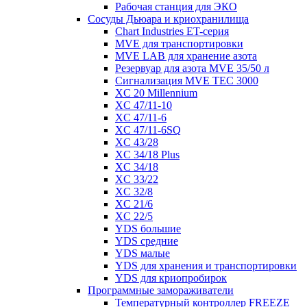
Рабочая станция для ЭКО
Сосуды Дьюара и криохранилища
Chart Industries ET-серия
MVE для транспортировки
MVE LAB для хранение азота
Резервуар для азота MVE 35/50 л
Сигнализация MVE TEC 3000
XC 20 Millennium
XC 47/11-10
XC 47/11-6
XC 47/11-6SQ
XC 43/28
XC 34/18 Plus
XC 34/18
XC 33/22
XC 32/8
XC 21/6
XC 22/5
YDS большие
YDS средние
YDS малые
YDS для хранения и транспортировки
YDS для криопробирок
Программные замораживатели
Температурный контроллер FREEZE