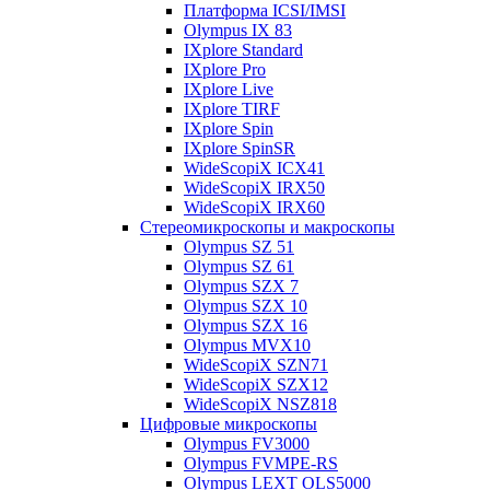
Платформа ICSI/IMSI
Olympus IX 83
IXplore Standard
IXplore Pro
IXplore Live
IXplore TIRF
IXplore Spin
IXplore SpinSR
WideScopiX ICX41
WideScopiX IRX50
WideScopiX IRX60
Стереомикроскопы и макроскопы
Olympus SZ 51
Olympus SZ 61
Olympus SZX 7
Olympus SZX 10
Olympus SZX 16
Olympus MVX10
WideScopiX SZN71
WideScopiX SZX12
WideScopiX NSZ818
Цифровые микроскопы
Olympus FV3000
Olympus FVMPE-RS
Olympus LEXT OLS5000