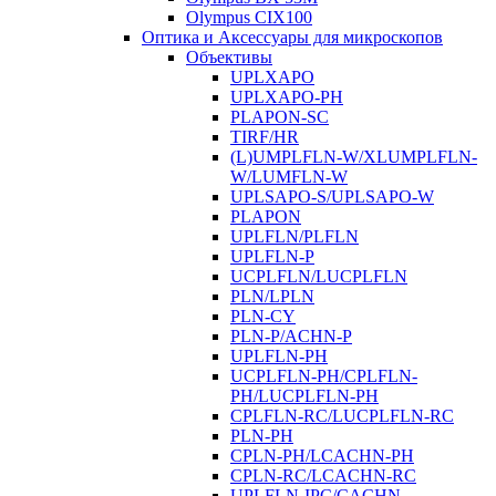
Olympus CIX100
Оптика и Аксессуары для микроскопов
Объективы
UPLXAPO
UPLXAPO-PH
PLAPON-SC
TIRF/HR
(L)UMPLFLN-W/XLUMPLFLN-
W/LUMFLN-W
UPLSAPO-S/UPLSAPO-W
PLAPON
UPLFLN/PLFLN
UPLFLN-P
UCPLFLN/LUCPLFLN
PLN/LPLN
PLN-CY
PLN-P/ACHN-P
UPLFLN-PH
UCPLFLN-PH/CPLFLN-
PH/LUCPLFLN-PH
CPLFLN-RC/LUCPLFLN-RC
PLN-PH
CPLN-PH/LCACHN-PH
CPLN-RC/LCACHN-RC
UPLFLN-IPC/CACHN-