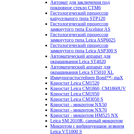
Автомат для заключения под
покровное стекло CTM6
Гистологический процессор
карусельного типа STP120
Гистологический процессор
замкнутого типа Excelsior AS
Гистологический процессор
замкнутого типа Leica ASP6025
Гистологический процессор
замкнутого типа Leica ASP300 S
Автоматический аппарат для
окрашивания Leica ST4020
Автоматический аппарат для
окрашивания Leica ST5010 XL
Иммуногистостейнер Bond™- maX
Криостат Leica CM1520
Криостат Leica CM1860, CM1860UV
Криостат Leica CM1950
Криостат Leica CM3050 S
Криостат - микротом NX50
Криостат - микротом NX70
Криостат - микротом HM525 NX
Leica SM 2010R- санный микротом
Микротом с вибрирующим лезвием
Leica VT1000 S