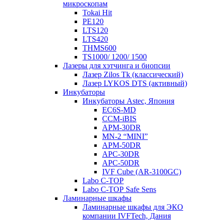
микроскопам
Tokai Hit
PE120
LTS120
LTS420
THMS600
TS1000/ 1200/ 1500
Лазеры для хэтчинга и биопсии
Лазер Zilos Tk (классический)
Лазер LYKOS DTS (активный)
Инкубаторы
Инкубаторы Astec, Япония
EC6S-MD
CCM-iBIS
APM-30DR
MN-2 “MINI”
APM-50DR
APC-30DR
APC-50DR
IVF Cube (AR-3100GC)
Labo С-ТОР
Labo С-ТОР Safe Sens
Ламинарные шкафы
Ламинарные шкафы для ЭКО
компании IVFTech, Дания