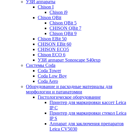
УЗИ аппараты
Chison I
Chison i9
Chison QBit
Chison QBit 5
CHISON QBit 7
Chison QBit 9
Chison EBit 50
CHISON EBit 60
CHISON ECO5
Chison ECO 6
УЗИ аппарат Sonoscape S40exp
Системы Coda
Coda Tower
Coda Low Boy
Coda Aero
Оборудование и расходные материалы для
морфологии и патанатомии
Гистологическое оборудование
Принтер для маркировки кассет Leica
IP C
Принтер для маркировки стекол Leica
IP S
Аппарат для заключения препаратов
Leica CV5030