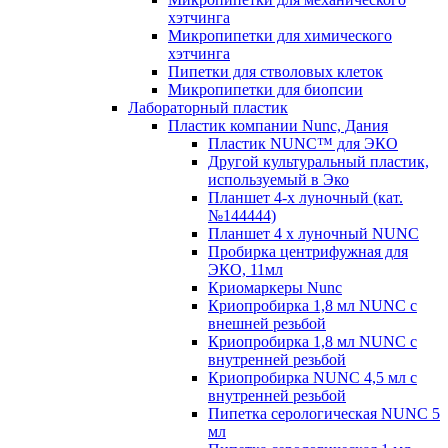
хэтчинга
Микропипетки для химического
хэтчинга
Пипетки для стволовых клеток
Микропипетки для биопсии
Лабораторный пластик
Пластик компании Nunc, Дания
Пластик NUNC™ для ЭКО
Другой культуральный пластик,
используемый в Эко
Планшет 4-х луночный (кат.
№144444)
Планшет 4 х луночный NUNC
Пробирка центрифужная для
ЭКО, 11мл
Криомаркеры Nunc
Криопробирка 1,8 мл NUNC с
внешней резьбой
Криопробирка 1,8 мл NUNC с
внутренней резьбой
Криопробирка NUNC 4,5 мл с
внутренней резьбой
Пипетка серологическая NUNC 5
мл