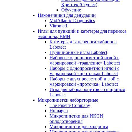
Криотек (Cryotec)
Обучение
Наконечники для денудации
MidAtlantic Diagnostics
Vitromed
Иглы для пункций и катетеры для переноса
эмбриона, ВМИ
Катетеры для переноса эмбриона
Labotect
Пункционные иглы Labotect
Наборы с однопросветной иглой с
маркировкой «травление» Labotect
Наборы с однопросветной иглой с
маркировкой «проточка» Labotect
Наборы с двухпросветной иглой с
маркировкой «проточка» Labotect
Игла для забора ооцитов со шприцом
Labotect
Микропипетки лабораторные
The Pipette Company
Humagen
Микропипетки для ИКСИ
оплодотворения
Микропипетки для холдинга
Микропипетки для механического