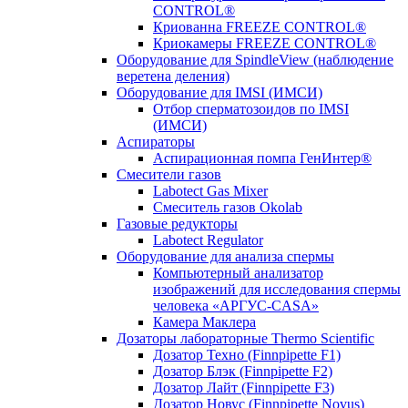
CONTROL®
Криованна FREEZE CONTROL®
Криокамеры FREEZE CONTROL®
Оборудование для SpindleView (наблюдение
веретена деления)
Оборудование для IMSI (ИМСИ)
Отбор сперматозоидов по IMSI
(ИМСИ)
Аспираторы
Аспирационная помпа ГенИнтер®
Смесители газов
Labotect Gas Mixer
Смеситель газов Okolab
Газовые редукторы
Labotect Regulator
Оборудование для анализа спермы
Компьютерный анализатор
изображений для исследования спермы
человека «АРГУС-CASA»
Камера Маклера
Дозаторы лабораторные Thermo Scientific
Дозатор Техно (Finnpipette F1)
Дозатор Блэк (Finnpipette F2)
Дозатор Лайт (Finnpipette F3)
Дозатор Новус (Finnpipette Novus)