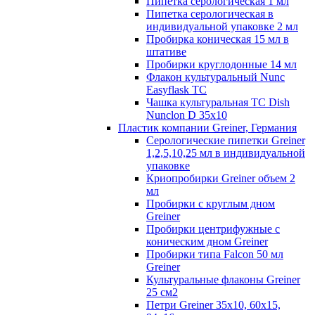
Пипетка серологическая 1 мл
Пипетка серологическая в
индивидуальной упаковке 2 мл
Пробирка коническая 15 мл в
штативе
Пробирки круглодонные 14 мл
Флакон культуральный Nunc
Easyflask TC
Чашка культуральная TC Dish
Nunclon D 35x10
Пластик компании Greiner, Германия
Серологические пипетки Greiner
1,2,5,10,25 мл в индивидуальной
упаковке
Криопробирки Greiner объем 2
мл
Пробирки с круглым дном
Greiner
Пробирки центрифужные с
коническим дном Greiner
Пробирки типа Falcon 50 мл
Greiner
Культуральные флаконы Greiner
25 см2
Петри Greiner 35х10, 60х15,