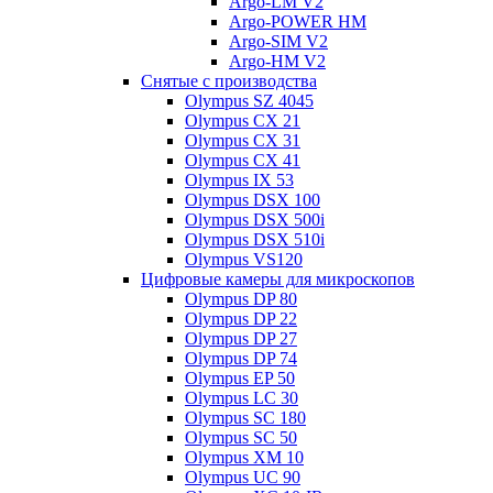
Argo-LM V2
Argo-POWER HM
Argo-SIM V2
Argo-HM V2
Снятые с производства
Olympus SZ 4045
Olympus CX 21
Olympus CX 31
Olympus CX 41
Olympus IX 53
Olympus DSX 100
Olympus DSX 500i
Olympus DSX 510i
Olympus VS120
Цифровые камеры для микроскопов
Olympus DP 80
Olympus DP 22
Olympus DP 27
Olympus DP 74
Olympus EP 50
Olympus LC 30
Olympus SC 180
Olympus SC 50
Olympus XM 10
Olympus UC 90