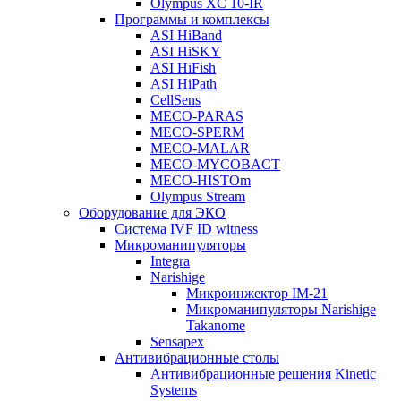
Olympus XC 10-IR
Программы и комплексы
ASI HiBand
ASI HiSKY
ASI HiFish
ASI HiPath
CellSens
MECO-PARAS
MECO-SPERM
MECO-MALAR
MECO-MYCOBACT
MECO-HISTOm
Olympus Stream
Оборудование для ЭКО
Система IVF ID witness
Микроманипуляторы
Integra
Narishige
Микроинжектор IM-21
Микроманипуляторы Narishige
Takanome
Sensapex
Антивибрационные столы
Антивибрационные решения Kinetic
Systems