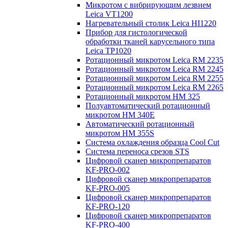
Микротом с вибрирующим лезвием
Leica VT1200
Нагревательный столик Leica HI1220
Прибор для гистологической
обработки тканей карусельного типа
Leica TP1020
Ротационный микротом Leica RM 2235
Ротационный микротом Leica RM 2245
Ротационный микротом Leica RM 2255
Ротационный микротом Leica RM 2265
Ротационный микротом HM 325
Полуавтоматический ротационный
микротом HM 340E
Автоматический ротационный
микротом HM 355S
Система охлаждения образца Cool Cut
Система переноса срезов STS
Цифровой сканер микропрепаратов
KF-PRO-002
Цифровой сканер микропрепаратов
KF-PRO-005
Цифровой сканер микропрепаратов
KF-PRO-120
Цифровой сканер микропрепаратов
KF-PRO-400