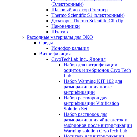
(Электронный)
Шаговый дозатор Степпер
Thermo Scientific S1 (электронный)
Дозаторы Thermo Scientific ClipTip
Наконечники
Штатив
Расходные материалы для ЭКО
Среды
Ионофор кальция
Витрификация
CryoTechLab Inc., Япония
Набор для витрификации
ооцитов и эмбрионов Cryo Tech
Lab
Набор Warming KIT 102 для
размораживания после
витрификации
Набор растворов для
витрификации Vitrification
Solution Set
Набор растворов для
размораживания яйцеклеток и
эмбрионов после витрификации
Warming solution CryoTech Lab
Носитель для витрификации