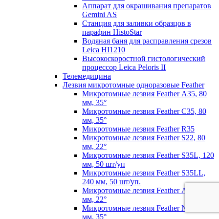
Аппарат для окрашивания препаратов
Gemini AS
Станция для заливки образцов в
парафин HistoStar
Водяная баня для расправления срезов
Leica HI1210
Высокоскоростной гистологический
процессор Leica Peloris II
Телемедицина
Лезвия микротомные одноразовые Feather
Микротомные лезвия Feather А35, 80
мм, 35°
Микротомные лезвия Feather С35, 80
мм, 35°
Микротомные лезвия Feather R35
Микротомные лезвия Feather S22, 80
мм, 22°
Микротомные лезвия Feather S35L, 120
мм, 50 шт/уп
Микротомные лезвия Feather S35LL,
240 мм, 50 шт/уп.
Микротомные лезвия Feather А22, 80
мм, 22°
Микротомные лезвия Feather N35, 80
мм, 35°