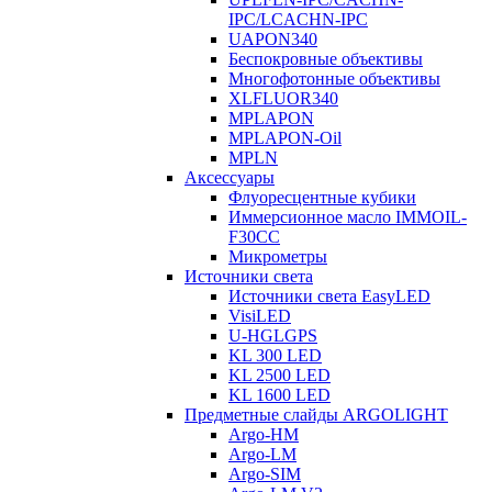
IPC/LCACHN-IPC
UAPON340
Беспокровные объективы
Многофотонные объективы
XLFLUOR340
MPLAPON
MPLAPON-Oil
MPLN
Аксессуары
Флуоресцентные кубики
Иммерсионное масло IMMOIL-
F30CC
Микрометры
Источники света
Источники света EasyLED
VisiLED
U-HGLGPS
KL 300 LED
KL 2500 LED
KL 1600 LED
Предметные слайды ARGOLIGHT
Argo-HM
Argo-LM
Argo-SIM