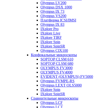
Olympus LV200
Olympus DSX 1000
Olympus IX 73
Olympus VS200
Платформа ICSI/IMSI
Olympus IX 83
IXplore Pro
IXplore Live
IXplore TIRF
IXplore Spin
IXplore SpinSR
Olympus CIX100
Конфокальные микроскопы
SOPTOP CLSM 610
SOPTOP CLSM 680
OLYMPUS FV3000
OLYMPUS FV4000
EVIDENT (OLYMPUS) FV5000
Olympus FVMPE-RS
Olympus LEXT OLS5000
IXplore Spin
IXplore SpinSR
Сравнительные микроскопы
Olympus LCF
Olympus LCT