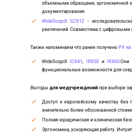
объемными образцами, эргономичной к
документирования.
WideScopiX SZX12
- исследовательск
увеличений. Совместима с цифровыми 
Также напоминаем что ранее получено
РУ на
WideScopiX
ICX41
,
IRX50
и
IRX60
.Они
функциональные возможности для совр
Выгоды
для медучреждений
при выборе за
Доступ к европейскому качеству без 
значительно более обоснованной стоимо
Полная юридическая и клиническая безо
Эргономика, ускоряющая работу. Интуи