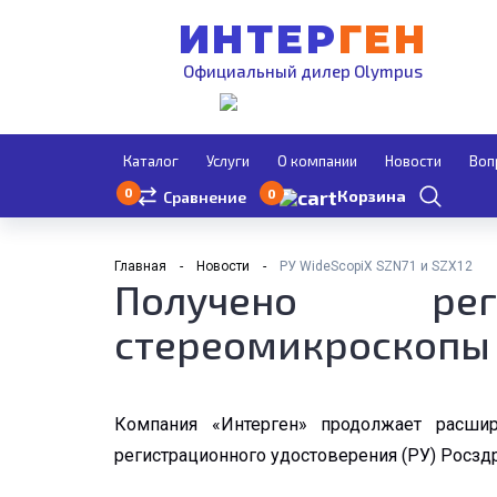
ИНТЕР
ГЕН
Официальный дилер Olympus
Каталог
Услуги
О компании
Новости
Воп
0
0
Корзина
Сравнение
Главная
Новости
РУ WideScopiX SZN71 и SZX12
Получено рег
стереомикроскопы 
Компания «Интерген» продолжает расши
регистрационного удостоверения (РУ) Росзд