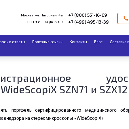
+7 (800) 551-16-69
Москва, ул. Нагорная, 4а
+7 (499) 495-13-39
Пн-Пт с 9:00 до 19:00
росы и ответы
Полезные ссылки
Контакты
Блог
Доставка и
истрационное удо
WideScopiX SZN71 и SZX12
рять портфель сертифицированного медицинского обо
равнадзора на стереомикроскопы «WideScopiX».