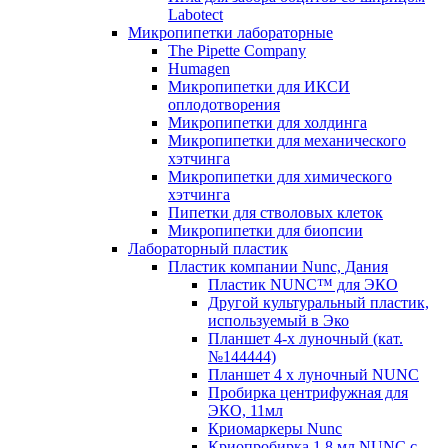
Labotect
Микропипетки лабораторные
The Pipette Company
Humagen
Микропипетки для ИКСИ
оплодотворения
Микропипетки для холдинга
Микропипетки для механического
хэтчинга
Микропипетки для химического
хэтчинга
Пипетки для стволовых клеток
Микропипетки для биопсии
Лабораторный пластик
Пластик компании Nunc, Дания
Пластик NUNC™ для ЭКО
Другой культуральный пластик,
используемый в Эко
Планшет 4-х луночный (кат.
№144444)
Планшет 4 х луночный NUNC
Пробирка центрифужная для
ЭКО, 11мл
Криомаркеры Nunc
Криопробирка 1,8 мл NUNC с