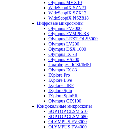
Olympus MVX10
WideScopiX SZN71
WideScopiX SZX12
WideScopiX NSZ818
Цифровые микроскопы
Olympus FV3000
Olympus FVMPE-RS
Olympus LEXT OLS5000
Olympus LV200
Olympus DSX 1000
Olympus IX 73
Olympus VS200
Платформа ICSI/IMSI
Olympus IX 83
IXplore Pro
IXplore Live
IXplore TIRF
IXplore Spin
IXplore SpinSR
Olympus CIX100
Конфокальные микроскопы
SOPTOP CLSM 610
SOPTOP CLSM 680
OLYMPUS FV3000
OLYMPUS FV4000