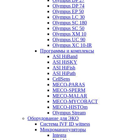
Olympus DP 27
Olympus DP 74
Olympus EP 50
Olympus LC 30
Olympus SC 180
Olympus SC 50
Olympus XM 10
Olympus UC 90
Olympus XC 10-IR
Программы и комплексы
ASI HiBand
ASI HiSKY
ASI HiFish
ASI HiPath
CellSens
MECO-PARAS
MECO-SPERM
MECO-MALAR
MECO-MYCOBACT
MECO-HISTOm
Olympus Stream
Оборудование для ЭКО
Система IVF ID witness
Микроманипуляторы
Integra