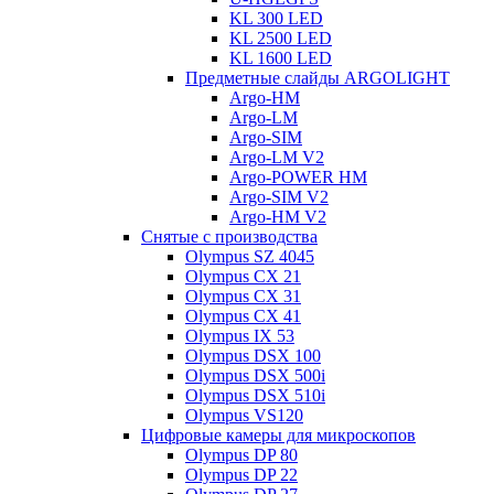
KL 300 LED
KL 2500 LED
KL 1600 LED
Предметные слайды ARGOLIGHT
Argo-HM
Argo-LM
Argo-SIM
Argo-LM V2
Argo-POWER HM
Argo-SIM V2
Argo-HM V2
Снятые с производства
Olympus SZ 4045
Olympus CX 21
Olympus CX 31
Olympus CX 41
Olympus IX 53
Olympus DSX 100
Olympus DSX 500i
Olympus DSX 510i
Olympus VS120
Цифровые камеры для микроскопов
Olympus DP 80
Olympus DP 22