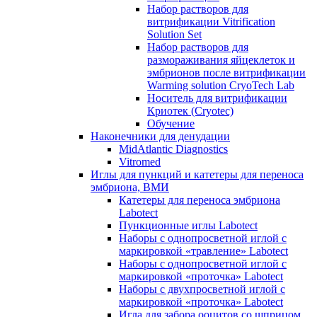
Набор растворов для
витрификации Vitrification
Solution Set
Набор растворов для
размораживания яйцеклеток и
эмбрионов после витрификации
Warming solution CryoTech Lab
Носитель для витрификации
Криотек (Cryotec)
Обучение
Наконечники для денудации
MidAtlantic Diagnostics
Vitromed
Иглы для пункций и катетеры для переноса
эмбриона, ВМИ
Катетеры для переноса эмбриона
Labotect
Пункционные иглы Labotect
Наборы с однопросветной иглой с
маркировкой «травление» Labotect
Наборы с однопросветной иглой с
маркировкой «проточка» Labotect
Наборы с двухпросветной иглой с
маркировкой «проточка» Labotect
Игла для забора ооцитов со шприцом