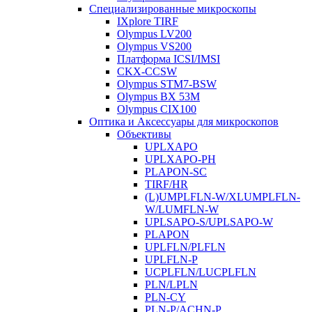
Специализированные микроскопы
IXplore TIRF
Olympus LV200
Olympus VS200
Платформа ICSI/IMSI
CKX-CCSW
Olympus STM7-BSW
Olympus BX 53M
Olympus CIX100
Оптика и Аксессуары для микроскопов
Объективы
UPLXAPO
UPLXAPO-PH
PLAPON-SC
TIRF/HR
(L)UMPLFLN-W/XLUMPLFLN-
W/LUMFLN-W
UPLSAPO-S/UPLSAPO-W
PLAPON
UPLFLN/PLFLN
UPLFLN-P
UCPLFLN/LUCPLFLN
PLN/LPLN
PLN-CY
PLN-P/ACHN-P