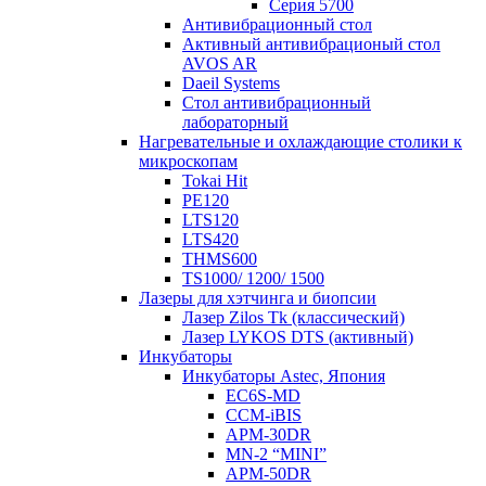
Серия 5700
Антивибрационный стол
Активный антивибрационый стол
AVOS AR
Daeil Systems
Стол антивибрационный
лабораторный
Нагревательные и охлаждающие столики к
микроскопам
Tokai Hit
PE120
LTS120
LTS420
THMS600
TS1000/ 1200/ 1500
Лазеры для хэтчинга и биопсии
Лазер Zilos Tk (классический)
Лазер LYKOS DTS (активный)
Инкубаторы
Инкубаторы Astec, Япония
EC6S-MD
CCM-iBIS
APM-30DR
MN-2 “MINI”
APM-50DR