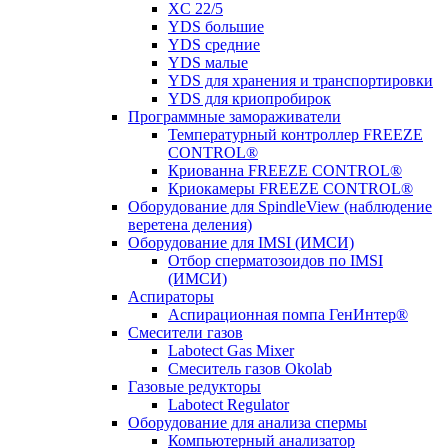
XC 22/5
YDS большие
YDS средние
YDS малые
YDS для хранения и транспортировки
YDS для криопробирок
Программные замораживатели
Температурный контроллер FREEZE
CONTROL®
Криованна FREEZE CONTROL®
Криокамеры FREEZE CONTROL®
Оборудование для SpindleView (наблюдение
веретена деления)
Оборудование для IMSI (ИМСИ)
Отбор сперматозоидов по IMSI
(ИМСИ)
Аспираторы
Аспирационная помпа ГенИнтер®
Смесители газов
Labotect Gas Mixer
Смеситель газов Okolab
Газовые редукторы
Labotect Regulator
Оборудование для анализа спермы
Компьютерный анализатор