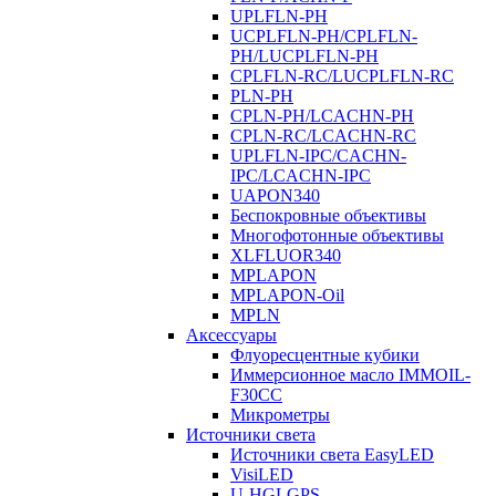
UPLFLN-PH
UCPLFLN-PH/CPLFLN-
PH/LUCPLFLN-PH
CPLFLN-RC/LUCPLFLN-RC
PLN-PH
CPLN-PH/LCACHN-PH
CPLN-RC/LCACHN-RC
UPLFLN-IPC/CACHN-
IPC/LCACHN-IPC
UAPON340
Беспокровные объективы
Многофотонные объективы
XLFLUOR340
MPLAPON
MPLAPON-Oil
MPLN
Аксессуары
Флуоресцентные кубики
Иммерсионное масло IMMOIL-
F30CC
Микрометры
Источники света
Источники света EasyLED
VisiLED
U-HGLGPS