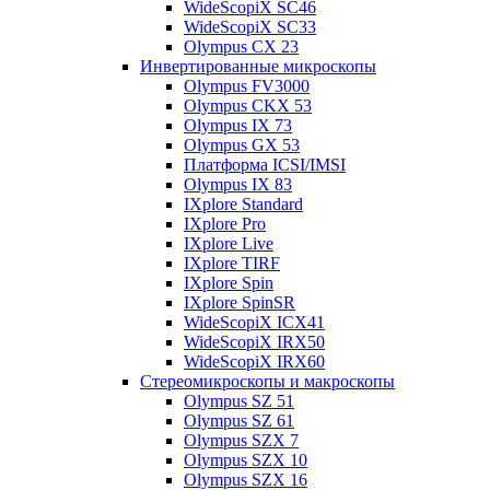
WideScopiX SC46
WideScopiX SC33
Olympus CX 23
Инвертированные микроскопы
Olympus FV3000
Olympus CKX 53
Olympus IX 73
Olympus GX 53
Платформа ICSI/IMSI
Olympus IX 83
IXplore Standard
IXplore Pro
IXplore Live
IXplore TIRF
IXplore Spin
IXplore SpinSR
WideScopiX ICX41
WideScopiX IRX50
WideScopiX IRX60
Стереомикроскопы и макроскопы
Olympus SZ 51
Olympus SZ 61
Olympus SZX 7
Olympus SZX 10
Olympus SZX 16