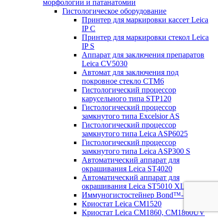
морфологии и патанатомии
Гистологическое оборудование
Принтер для маркировки кассет Leica
IP C
Принтер для маркировки стекол Leica
IP S
Аппарат для заключения препаратов
Leica CV5030
Автомат для заключения под
покровное стекло CTM6
Гистологический процессор
карусельного типа STP120
Гистологический процессор
замкнутого типа Excelsior AS
Гистологический процессор
замкнутого типа Leica ASP6025
Гистологический процессор
замкнутого типа Leica ASP300 S
Автоматический аппарат для
окрашивания Leica ST4020
Автоматический аппарат для
окрашивания Leica ST5010 XL
Иммуногистостейнер Bond™- maX
Криостат Leica CM1520
Криостат Leica CM1860, CM1860UV