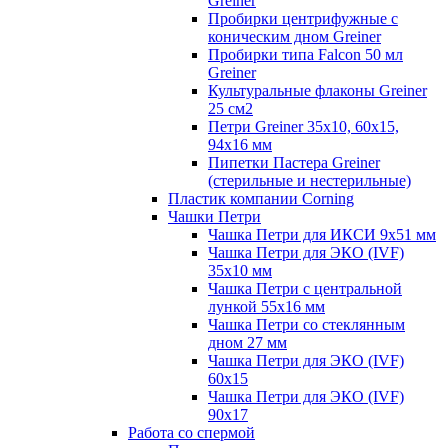
Greiner
Пробирки центрифужные с
коническим дном Greiner
Пробирки типа Falcon 50 мл
Greiner
Культуральные флаконы Greiner
25 см2
Петри Greiner 35х10, 60х15,
94х16 мм
Пипетки Пастера Greiner
(стерильные и нестерильные)
Пластик компании Corning
Чашки Петри
Чашка Петри для ИКСИ 9x51 мм
Чашка Петри для ЭКО (IVF)
35x10 мм
Чашка Петри с центральной
лункой 55x16 мм
Чашка Петри со стеклянным
дном 27 мм
Чашка Петри для ЭКО (IVF)
60х15
Чашка Петри для ЭКО (IVF)
90х17
Работа со спермой