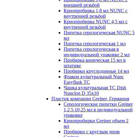
внешней резьбой
Криопробирка 1,8 мл NUNC с
внутренней резьбой
Криопробирка NUNC 4,5 мл с
внутренней резьбой
Пипетка серологическая NUNC 5
мл
Пипетка серологическая 1 мл
Пипетка серологическая в
индивидуальной упаковке 2 мл
Пробирка коническая 15 мл в
штативе
Пробирки круглодонные 14 мл
Флакон культуральный Nunc
Easyflask TC
Чашка культуральная TC Dish
Nunclon D 35x10
Пластик компании Greiner, Германия
Серологические пипетки Greiner
1,2,5,10,25 мл в индивидуальной
упаковке
Криопробирки Greiner объем 2
мл
Пробирки с круглым дном