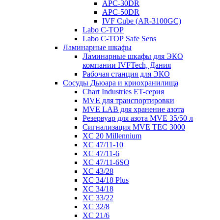
APC-30DR
APC-50DR
IVF Cube (AR-3100GC)
Labo С-ТОР
Labo С-ТОР Safe Sens
Ламинарные шкафы
Ламинарные шкафы для ЭКО
компании IVFTech, Дания
Рабочая станция для ЭКО
Сосуды Дьюара и криохранилища
Chart Industries ET-серия
MVE для транспортировки
MVE LAB для хранение азота
Резервуар для азота MVE 35/50 л
Сигнализация MVE TEC 3000
XC 20 Millennium
XC 47/11-10
XC 47/11-6
XC 47/11-6SQ
XC 43/28
XC 34/18 Plus
XC 34/18
XC 33/22
XC 32/8
XC 21/6