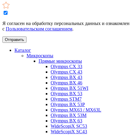
Я согласен на обработку персональных данных и ознакомлен
с
Пользовательским соглашением
.
Отправить
Каталог
Микроскопы
Прямые микроскопы
Olympus CX 33
Olympus CX 43
Olympus BX 43
Olympus BX 46
Olympus BX 51WI
Olympus BX 53
Olympus STM7
Olympus BX 53P
Olympus MX63 / MX63L
Olympus BX 53M
Olympus BX 63
WideScopiX SC53
WideScopiX SC43