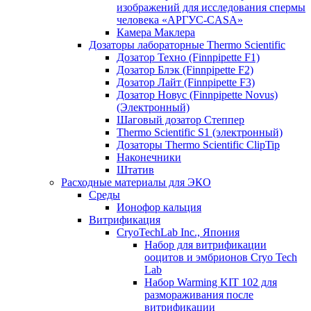
изображений для исследования спермы
человека «АРГУС-CASA»
Камера Маклера
Дозаторы лабораторные Thermo Scientific
Дозатор Техно (Finnpipette F1)
Дозатор Блэк (Finnpipette F2)
Дозатор Лайт (Finnpipette F3)
Дозатор Новус (Finnpipette Novus)
(Электронный)
Шаговый дозатор Степпер
Thermo Scientific S1 (электронный)
Дозаторы Thermo Scientific ClipTip
Наконечники
Штатив
Расходные материалы для ЭКО
Среды
Ионофор кальция
Витрификация
CryoTechLab Inc., Япония
Набор для витрификации
ооцитов и эмбрионов Cryo Tech
Lab
Набор Warming KIT 102 для
размораживания после
витрификации