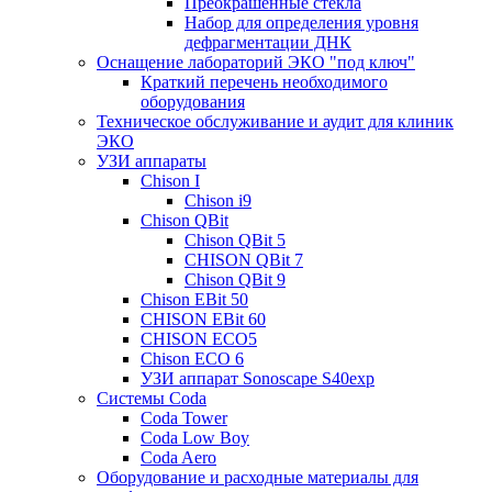
Преокрашенные стекла
Набор для определения уровня
дефрагментации ДНК
Оснащение лабораторий ЭКО "под ключ"
Краткий перечень необходимого
оборудования
Техническое обслуживание и аудит для клиник
ЭКО
УЗИ аппараты
Chison I
Chison i9
Chison QBit
Chison QBit 5
CHISON QBit 7
Chison QBit 9
Chison EBit 50
CHISON EBit 60
CHISON ECO5
Chison ECO 6
УЗИ аппарат Sonoscape S40exp
Системы Coda
Coda Tower
Coda Low Boy
Coda Aero
Оборудование и расходные материалы для