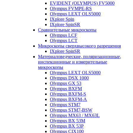
EVIDENT (OLYMPUS) FV5000
Olympus FVMPE-RS
Olympus LEXT OLS5000
IXplore Spin
IXplore SpinSR
Сравнительные микроскопы
Olympus LCF
Olympus LCT
Микроскопы сверхвысокого разрешения
IXplore SpinSR
Материаловедческие, поляризационные,
инспекционные и измерительные
микроскопы
Olympus LEXT OLS5000
Olympus DSX 1000
Olympus GX 53
Olympus BXFM
Olympus BXFM-S
Olympus BXFM-A
Olympus STM7
Olympus STM7-BSW
Olympus MX63 / MX63L
Olympus BX 53M
Olympus BX 53P
Olympus CIX100