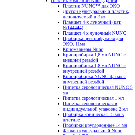
Пластик компании Nunc, Дания
Пластик NUNC™ для ЭКО
Другой культуральный пластик,
используемый в Эко
Планшет 4-х луночный (кат.
№144444)
Планшет 4 х луночный NUNC
Пробирка центрифужная для
ЭКО, 11мл
Криомаркеры Nunc
Криопробирка 1,8 мл NUNC с
внешней резьбой
Криопробирка 1,8 мл NUNC с
внутренней резьбой
Криопробирка NUNC 4,5 мл с
внутренней резьбой
Пипетка серологическая NUNC 5
мл
Пипетка серологическая 1 мл
Пипетка серологическая в
индивидуальной упаковке 2 мл
Пробирка коническая 15 мл в
штативе
Пробирки круглодонные 14 мл
Флакон культуральный Nunc