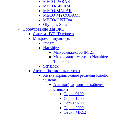
MECO-PARAS
MECO-SPERM
MECO-MALAR
MECO-MYCOBACT
MECO-HISTOm
Olympus Stream
Оборудование для ЭКО
Система IVF ID witness
Микроманипуляторы
Integra
Narishige
Микроинжектор IM-21
Микроманипуляторы Narishige
Takanome
Sensapex
Антивибрационные столы
Антивибрационные решения Kinetic
Systems
Антивибрационные рабочие
станции
Серия 9100
Серия 1200
Серия 9200
Серия 2000
Серия MK52