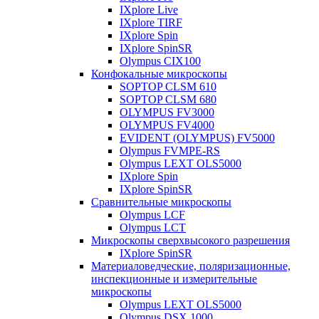
IXplore Live
IXplore TIRF
IXplore Spin
IXplore SpinSR
Olympus CIX100
Конфокальные микроскопы
SOPTOP CLSM 610
SOPTOP CLSM 680
OLYMPUS FV3000
OLYMPUS FV4000
EVIDENT (OLYMPUS) FV5000
Olympus FVMPE-RS
Olympus LEXT OLS5000
IXplore Spin
IXplore SpinSR
Сравнительные микроскопы
Olympus LCF
Olympus LCT
Микроскопы сверхвысокого разрешения
IXplore SpinSR
Материаловедческие, поляризационные,
инспекционные и измерительные
микроскопы
Olympus LEXT OLS5000
Olympus DSX 1000