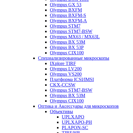
Olympus GX 53
Olympus BXFM
Olympus BXFM-S
Olympus BXFM-A
Olympus STM7
Olympus STM7-BSW
Olympus MX63 / MX63L
Olympus BX 53M
Olympus BX 53P
Olympus CIX100
Специализированные микроскопы
IXplore TIRF
Olympus LV200
Olympus VS200
Платформа ICSI/IMSI
CKX-CCSW
Olympus STM7-BSW
Olympus BX 53M
Olympus CIX100
Оптика и Аксессуары для микроскопов
Объективы
UPLXAPO
UPLXAPO-PH
PLAPON-SC
TIRF/HR