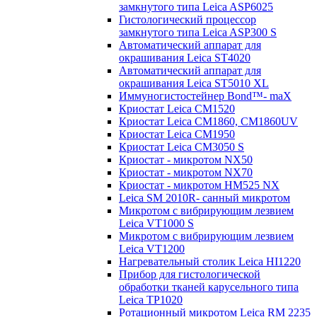
замкнутого типа Leica ASP6025
Гистологический процессор
замкнутого типа Leica ASP300 S
Автоматический аппарат для
окрашивания Leica ST4020
Автоматический аппарат для
окрашивания Leica ST5010 XL
Иммуногистостейнер Bond™- maX
Криостат Leica CM1520
Криостат Leica CM1860, CM1860UV
Криостат Leica CM1950
Криостат Leica CM3050 S
Криостат - микротом NX50
Криостат - микротом NX70
Криостат - микротом HM525 NX
Leica SM 2010R- санный микротом
Микротом с вибрирующим лезвием
Leica VT1000 S
Микротом с вибрирующим лезвием
Leica VT1200
Нагревательный столик Leica HI1220
Прибор для гистологической
обработки тканей карусельного типа
Leica TP1020
Ротационный микротом Leica RM 2235