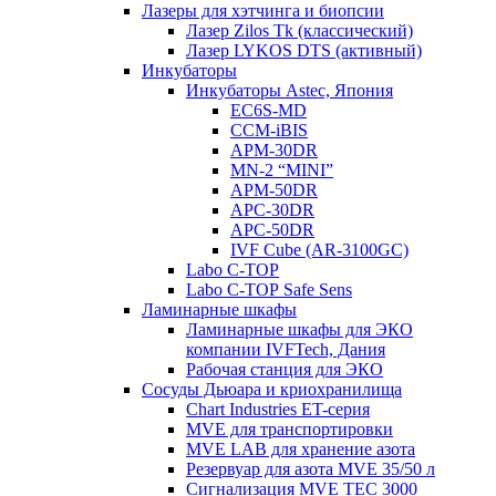
Лазеры для хэтчинга и биопсии
Лазер Zilos Tk (классический)
Лазер LYKOS DTS (активный)
Инкубаторы
Инкубаторы Astec, Япония
EC6S-MD
CCM-iBIS
APM-30DR
MN-2 “MINI”
APM-50DR
APC-30DR
APC-50DR
IVF Cube (AR-3100GC)
Labo С-ТОР
Labo С-ТОР Safe Sens
Ламинарные шкафы
Ламинарные шкафы для ЭКО
компании IVFTech, Дания
Рабочая станция для ЭКО
Сосуды Дьюара и криохранилища
Chart Industries ET-серия
MVE для транспортировки
MVE LAB для хранение азота
Резервуар для азота MVE 35/50 л
Сигнализация MVE TEC 3000