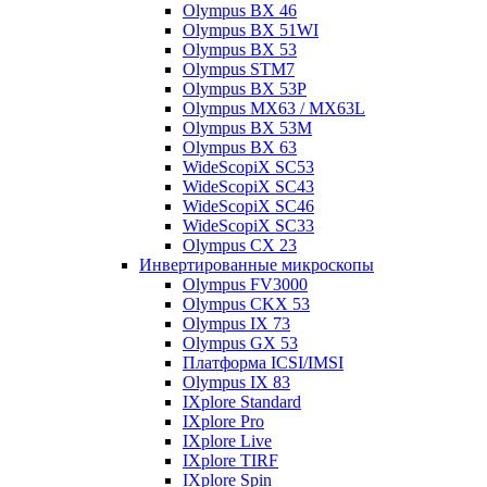
Olympus BX 46
Olympus BX 51WI
Olympus BX 53
Olympus STM7
Olympus BX 53P
Olympus MX63 / MX63L
Olympus BX 53M
Olympus BX 63
WideScopiX SC53
WideScopiX SC43
WideScopiX SC46
WideScopiX SC33
Olympus CX 23
Инвертированные микроскопы
Olympus FV3000
Olympus CKX 53
Olympus IX 73
Olympus GX 53
Платформа ICSI/IMSI
Olympus IX 83
IXplore Standard
IXplore Pro
IXplore Live
IXplore TIRF
IXplore Spin