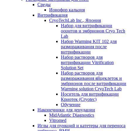
Среды
Ионофор кальция
Витрификация
CryoTechLab Inc., Япония
Набор для витрификации
ооцитов и эмбрионов Cryo Tech
Lab
Набор Warming KIT 102 для
размораживания после
витрификации
Набор растворов для
витрификации Vitrification
Solution Set
Набор растворов для
размораживания яйцеклеток и
эмбрионов после витрификации
Warming solution CryoTech Lab
Носитель для витрификации
Криотек (Cryotec)
Обучение
Наконечники для денудации
MidAtlantic Diagnostics
Vitromed
Иглы для пункций и катетеры для переноса
эмбриона, ВМИ