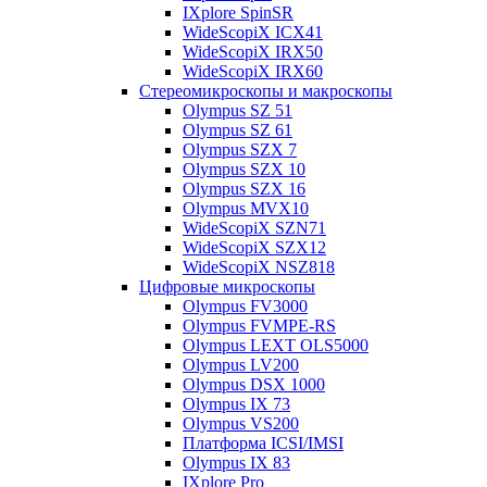
IXplore SpinSR
WideScopiX ICX41
WideScopiX IRX50
WideScopiX IRX60
Стереомикроскопы и макроскопы
Olympus SZ 51
Olympus SZ 61
Olympus SZX 7
Olympus SZX 10
Olympus SZX 16
Olympus MVX10
WideScopiX SZN71
WideScopiX SZX12
WideScopiX NSZ818
Цифровые микроскопы
Olympus FV3000
Olympus FVMPE-RS
Olympus LEXT OLS5000
Olympus LV200
Olympus DSX 1000
Olympus IX 73
Olympus VS200
Платформа ICSI/IMSI
Olympus IX 83
IXplore Pro