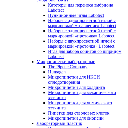
Катетеры для переноса эмбриона
Labotect
Пункционные иглы Labotect
Наборы с однопросветной иглой с
маркировкой «травление» Labotect
Наборы с однопросветной иглой с
маркировкой «проточка» Labotect
Наборы с двухпросветной иглой с
маркировкой «проточка» Labotect
Игла для забора ооцитов со шприцом
Labotect
Микропипетки лабораторные
The Pipette Company
Humagen
Микропипетки для ИКСИ
оплодотворения
Микропипетки для холдинга
Микропипетки для механического
хэтчинга
Микропипетки для химического
хэтчинга
Пипетки для стволовых клеток
Микропипетки для биопсии
Лабораторный пластик