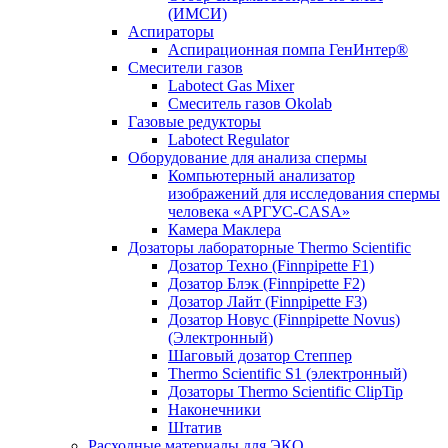
(ИМСИ)
Аспираторы
Аспирационная помпа ГенИнтер®
Смесители газов
Labotect Gas Mixer
Смеситель газов Okolab
Газовые редукторы
Labotect Regulator
Оборудование для анализа спермы
Компьютерный анализатор
изображений для исследования спермы
человека «АРГУС-CASA»
Камера Маклера
Дозаторы лабораторные Thermo Scientific
Дозатор Техно (Finnpipette F1)
Дозатор Блэк (Finnpipette F2)
Дозатор Лайт (Finnpipette F3)
Дозатор Новус (Finnpipette Novus)
(Электронный)
Шаговый дозатор Степпер
Thermo Scientific S1 (электронный)
Дозаторы Thermo Scientific ClipTip
Наконечники
Штатив
Расходные материалы для ЭКО