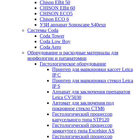
Chison EBit 50
CHISON EBit 60
CHISON ECO5
Chison ECO 6
УЗИ аппарат Sonoscape S40exp
Системы Coda
Coda Tower
Coda Low Boy
Coda Aero
Оборудование и расходные материалы для
морфологии и патанатомии
Гистологическое оборудование
Принтер для маркировки кассет Leica
IP C
Принтер для маркировки стекол Leica
IP S
Аппарат для заключения препаратов
Leica CV5030
Автомат для заключения под
покровное стекло CTM6
Гистологический процессор
карусельного типа STP120
Гистологический процессор
замкнутого типа Excelsior AS
Гистологический процессор