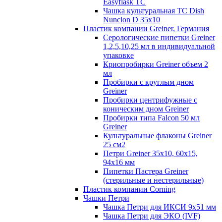
Easyflask TC
Чашка культуральная TC Dish
Nunclon D 35x10
Пластик компании Greiner, Германия
Серологические пипетки Greiner
1,2,5,10,25 мл в индивидуальной
упаковке
Криопробирки Greiner объем 2
мл
Пробирки с круглым дном
Greiner
Пробирки центрифужные с
коническим дном Greiner
Пробирки типа Falcon 50 мл
Greiner
Культуральные флаконы Greiner
25 см2
Петри Greiner 35х10, 60х15,
94х16 мм
Пипетки Пастера Greiner
(стерильные и нестерильные)
Пластик компании Corning
Чашки Петри
Чашка Петри для ИКСИ 9x51 мм
Чашка Петри для ЭКО (IVF)