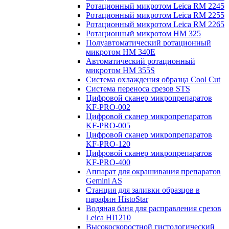
Ротационный микротом Leica RM 2245
Ротационный микротом Leica RM 2255
Ротационный микротом Leica RM 2265
Ротационный микротом HM 325
Полуавтоматический ротационный
микротом HM 340E
Автоматический ротационный
микротом HM 355S
Система охлаждения образца Cool Cut
Система переноса срезов STS
Цифровой сканер микропрепаратов
KF-PRO-002
Цифровой сканер микропрепаратов
KF-PRO-005
Цифровой сканер микропрепаратов
KF-PRO-120
Цифровой сканер микропрепаратов
KF-PRO-400
Аппарат для окрашивания препаратов
Gemini AS
Станция для заливки образцов в
парафин HistoStar
Водяная баня для расправления срезов
Leica HI1210
Высокоскоростной гистологический