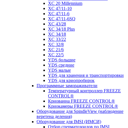
XC 20 Millennium
XC 47/11-10
XC 47/11-6
XC 47/11-6SQ
XC 43/28
XC 34/18 Plus
XC 34/18
XC 33/22
XC 32/8
XC 21/6
XC 22/5
YDS большие
YDS средние
YDS малые
YDS для хранения и транспортировки
YDS для криопробирок
Программные замораживатели
Температурный контроллер FREEZE
CONTROL®
Криованна FREEZE CONTROL®
Криокамеры FREEZE CONTROL®
Оборудование для SpindleView (наблюдение
веретена деления)
Оборудование для IMSI (ИМСИ)
Отбор сперматозоидов по IMSI