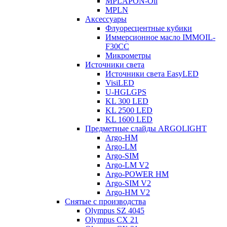
MPLAPON-Oil
MPLN
Аксессуары
Флуоресцентные кубики
Иммерсионное масло IMMOIL-
F30CC
Микрометры
Источники света
Источники света EasyLED
VisiLED
U-HGLGPS
KL 300 LED
KL 2500 LED
KL 1600 LED
Предметные слайды ARGOLIGHT
Argo-HM
Argo-LM
Argo-SIM
Argo-LM V2
Argo-POWER HM
Argo-SIM V2
Argo-HM V2
Снятые с производства
Olympus SZ 4045
Olympus CX 21