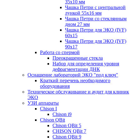
35x10 мм
Чашка Петри с центральной
лункой 55x16 мм
Чашка Петри со стеклянным
дном 27 мм
Чашка Петри для ЭКО (IVF)
60х15
Чашка Петри для ЭКО (IVF)
90х17
Работа со спермой
Преокрашенные стекла
Набор для определения уровня
дефрагментации ДНК
Оснащение лабораторий ЭКО "под ключ"
Краткий перечень необходимого
оборудования
Техническое обслуживание и аудит для клиник
ЭКО
УЗИ аппараты
Chison I
Chison i9
Chison QBit
Chison QBit 5
CHISON QBit 7
Chison QBit 9