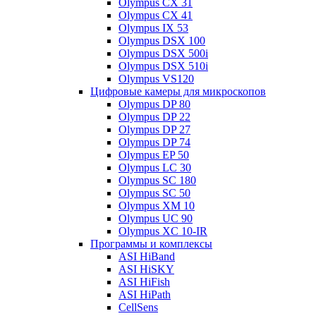
Olympus CX 31
Olympus CX 41
Olympus IX 53
Olympus DSX 100
Olympus DSX 500i
Olympus DSX 510i
Olympus VS120
Цифровые камеры для микроскопов
Olympus DP 80
Olympus DP 22
Olympus DP 27
Olympus DP 74
Olympus EP 50
Olympus LC 30
Olympus SC 180
Olympus SC 50
Olympus XM 10
Olympus UC 90
Olympus XC 10-IR
Программы и комплексы
ASI HiBand
ASI HiSKY
ASI HiFish
ASI HiPath
CellSens