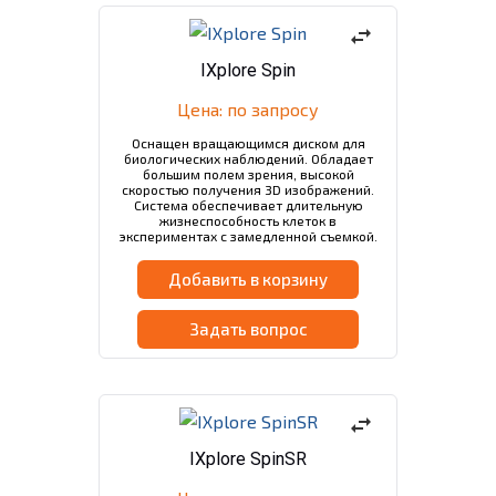
swap_horiz
IXplore Spin
Цена: по запросу
Оснащен вращающимся диском для
биологических наблюдений. Обладает
большим полем зрения, высокой
скоростью получения 3D изображений.
Система обеспечивает длительную
жизнеспособность клеток в
экспериментах с замедленной съемкой.
Совместимость с иммерсионными
объективами.
Добавить в корзину
Задать вопрос
swap_horiz
IXplore SpinSR