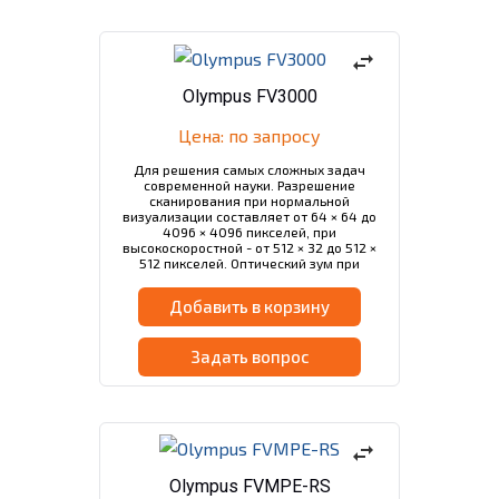
swap_horiz
Olympus FV3000
Цена: по запросу
Для решения самых сложных задач
современной науки. Разрешение
сканирования при нормальной
визуализации составляет от 64 × 64 до
4096 × 4096 пикселей, при
высокоскоростной - от 512 × 32 до 512 ×
512 пикселей. Оптический зум при
нормальной визуализации - 1‑50x, при
высокоскоростной - 1‑8x.
Добавить в корзину
Задать вопрос
swap_horiz
Olympus FVMPE-RS