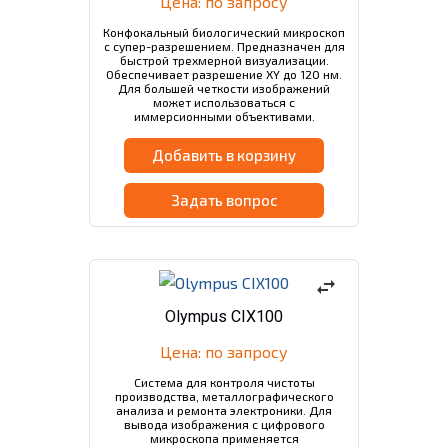
Цена: по запросу
Конфокальный биологический микроскоп
с супер-разрешением. Предназначен для
быстрой трехмерной визуализации.
Обеспечивает разрешение XY до 120 нм.
Для большей четкости изображений
может использоваться с
иммерсионными объективами.
Добавить в корзину
Задать вопрос
swap_horiz
Olympus CIX100
Цена: по запросу
Система для контроля чистоты
производства, металлографического
анализа и ремонта электроники. Для
вывода изображения с цифрового
микроскопа применяется