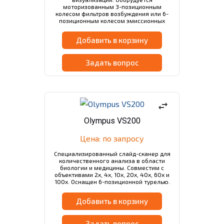
моторизованным 3-позиционным
колесом фильтров возбуждения или 6-
позиционным колесом эмиссионных
фильтров для стандартных 25 мм
оптических фильтров.
Добавить в корзину
Задать вопрос
swap_horiz
Olympus VS200
Цена: по запросу
Специализированный слайд-сканер для
количественного анализа в области
биологии и медицины. Совместим с
объективами 2x, 4x, 10x, 20x, 40x, 60x и
100x. Оснащен 6-позиционной турелью.
Добавить в корзину
Задать вопрос