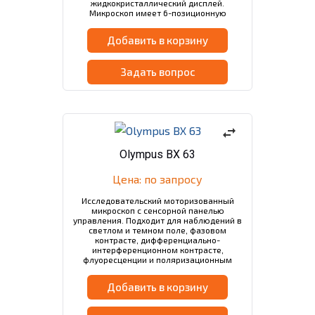
жидкокристаллический дисплей.
Микроскоп имеет 6-позиционную
револьверную головку и 3 объектива
UIS2 в комплекте. Фокусировка
Добавить в корзину
моторизованная, настраивается с
помощью 3-х осевого джойстика.
Задать вопрос
swap_horiz
Olympus BX 63
Цена: по запросу
Исследовательский моторизованный
микроскоп с сенсорной панелью
управления. Подходит для наблюдений в
светлом и темном поле, фазовом
контрасте, дифференциально-
интерференционном контрасте,
флуоресценции и поляризационным
методом. Совместимость с
иммерсионными объективами.
Добавить в корзину