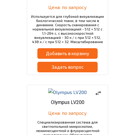
Цена: по запросу
Используется для глубокой визуализации
биологической ткани, в том числе в
динамике. Скорость сканирования с
нормальной визуализацией - 512 × 512 с
1,1-264 с, с высокоскоростной
визуализацией - 30 к / с при 512 × 512,
438 к / с при 512 × 32. Масштабирование
в режиме нормальной визуализации - 1-
50x, при высокоскоростной - 1-8x.
Добавить в корзину
Задать вопрос
swap_horiz
Olympus LV200
Цена: по запросу
Специализированная система для
светлопольной микроскопии,
люминесцентной и флуоресцентной
визуализации. Оборудуется