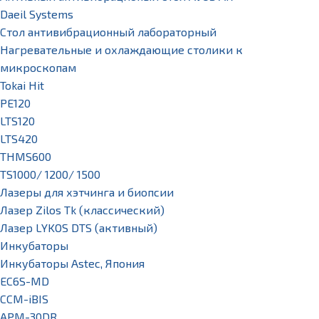
Daeil Systems
Стол антивибрационный лабораторный
Нагревательные и охлаждающие столики к
микроскопам
Tokai Hit
PE120
LTS120
LTS420
THMS600
TS1000/ 1200/ 1500
Лазеры для хэтчинга и биопсии
Лазер Zilos Tk (классический)
Лазер LYKOS DTS (активный)
Инкубаторы
Инкубаторы Astec, Япония
EC6S-MD
CCM-iBIS
APM-30DR