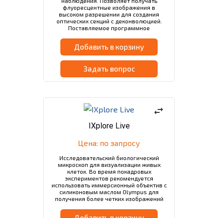
наблюдения. Позволяет получать
флуоресцентные изображения в
высоком разрешении для создания
оптических секций с деконволюцией.
Поставляемое программное
обеспечение позволяет проводить
фазово-контрастный анализ и подсчет
Добавить в корзину
клеток.
Задать вопрос
swap_horiz
IXplore Live
Цена: по запросу
Исследовательский биологический
микроскоп для визуализации живых
клеток. Во время покадровых
экспериментов рекомендуется
использовать иммерсионный объектив с
силиконовым маслом Olympus для
получения более четких изображений
образцов. Может быть оснащен
инкубационным корпусом.
Добавить в корзину