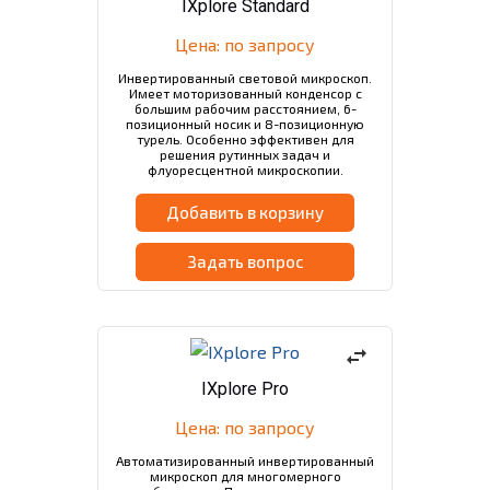
IXplore Standard
Цена: по запросу
Инвертированный световой микроскоп.
Имеет моторизованный конденсор с
большим рабочим расстоянием, 6-
позиционный носик и 8-позиционную
турель. Особенно эффективен для
решения рутинных задач и
флуоресцентной микроскопии.
Добавить в корзину
Задать вопрос
swap_horiz
IXplore Pro
Цена: по запросу
Автоматизированный инвертированный
микроскоп для многомерного