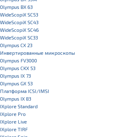
Olympus BX 63
WideScopiX SC53
WideScopiX SC43
WideScopiX SC46
WideScopiX SC33
Olympus CX 23
Инвертированные микроскопы
Olympus FV3000
Olympus CKX 53
Olympus IX 73
Olympus GX 53
Платформа ICSI/IMSI
Olympus IX 83
IXplore Standard
IXplore Pro
IXplore Live
IXplore TIRF
IXplore Spin