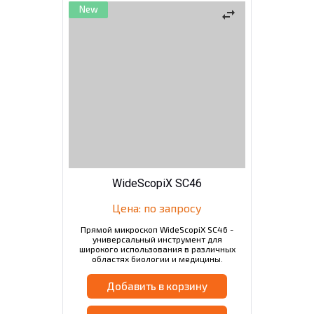
New
swap_horiz
WideScopiX SC46
Цена: по запросу
Прямой микроскоп WideScopiX SC46 -
универсальный инструмент для
широкого использования в различных
областях биологии и медицины.
Добавить в корзину