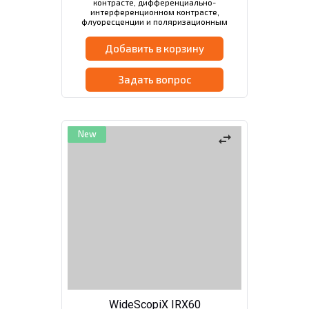
контрасте, дифференциально-
интерференционном контрасте,
флуоресценции и поляризационным
методом. Совместимость с
иммерсионными объективами.
Добавить в корзину
Задать вопрос
New
swap_horiz
WideScopiX IRX60