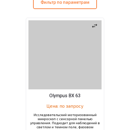
Фильтр по параметрам
swap_horiz
Olympus BX 63
Цена: по запросу
Исследовательский моторизованный
микроскоп с сенсорной панелью
управления. Подходит для наблюдений в
светлом и темном поле, фазовом