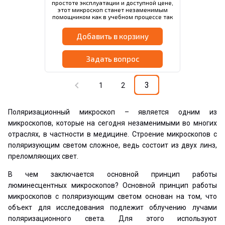
простоте эксплуатации и доступной цене,
этот микроскоп станет незаменимым
помощником как в учебном процессе так
и в рутинной лабораторной диагностике.
Добавить в корзину
Задать вопрос
chevron_left
3
1
2
Поляризационный микроскоп – является одним из
микроскопов, которые на сегодня незаменимыми во многих
отраслях, в частности в медицине. Строение микроскопов с
поляризующим светом сложное, ведь состоит из двух линз,
преломляющих свет.
В чем заключается основной принцип работы
люминесцентных микроскопов? Основной принцип работы
микроскопов с поляризующим светом основан на том, что
объект для исследования подлежит облучению лучами
поляризационного света. Для этого используют