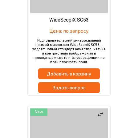
WideScopiX SC53
Цена: по запросу
Исследовательский универсальный
прямой микроскоп WideScopiX SC53 –
задает новый стандарт качества, четкие
и контрастные изображения в
проходящем свете и флуоресценции по
всей плоскости поля.
Добавить в корзину
Задать вопрос
New
swap_horiz