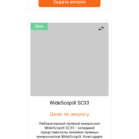
Задать вопрос
New
swap_horiz
WideScopiX SC33
Цена: по запросу
Лабораторный прямой микроскоп
WideScopiX SC33 – младший
представитель линейки прямых
микроскопов WideScopiX. Благодаря