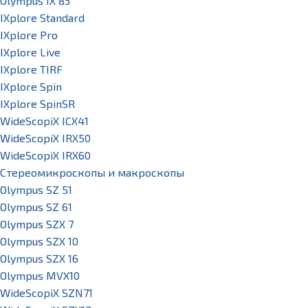
Olympus IX 83
IXplore Standard
IXplore Pro
IXplore Live
IXplore TIRF
IXplore Spin
IXplore SpinSR
WideScopiX ICX41
WideScopiX IRX50
WideScopiX IRX60
Стереомикроскопы и макроскопы
Olympus SZ 51
Olympus SZ 61
Olympus SZX 7
Olympus SZX 10
Olympus SZX 16
Olympus MVX10
WideScopiX SZN71