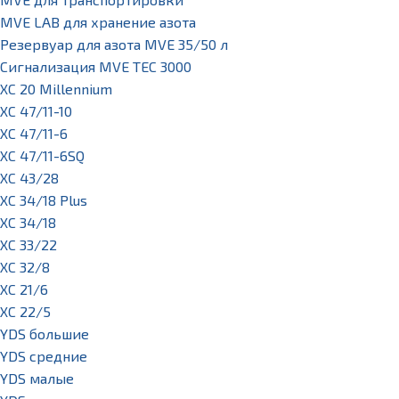
MVE LAB для хранение азота
Резервуар для азота MVE 35/50 л
Сигнализация MVE TEC 3000
XC 20 Millennium
XC 47/11-10
XC 47/11-6
XC 47/11-6SQ
XC 43/28
XC 34/18 Plus
XC 34/18
XC 33/22
XC 32/8
XC 21/6
XC 22/5
YDS большие
YDS средние
YDS малые