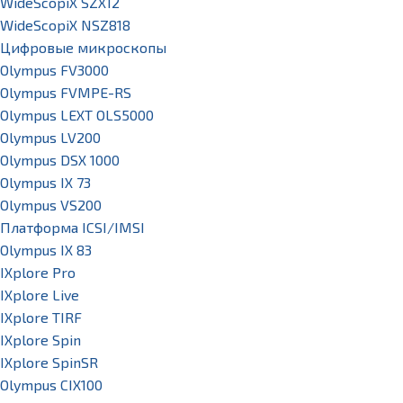
WideScopiX SZX12
WideScopiX NSZ818
Цифровые микроскопы
Olympus FV3000
Olympus FVMPE-RS
Olympus LEXT OLS5000
Olympus LV200
Olympus DSX 1000
Olympus IX 73
Olympus VS200
Платформа ICSI/IMSI
Olympus IX 83
IXplore Pro
IXplore Live
IXplore TIRF
IXplore Spin
IXplore SpinSR
Olympus CIX100