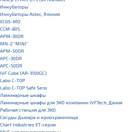
Инкубаторы
Инкубаторы Astec, Япония
EC6S-MD
CCM-iBIS
APM-30DR
MN-2 “MINI”
APM-50DR
APC-30DR
APC-50DR
IVF Cube (AR-3100GC)
Labo С-ТОР
Labo С-ТОР Safe Sens
Ламинарные шкафы
Ламинарные шкафы для ЭКО компании IVFTech, Дания
Рабочая станция для ЭКО
Сосуды Дьюара и криохранилища
Chart Industries ET-серия
MVE для транспортировки