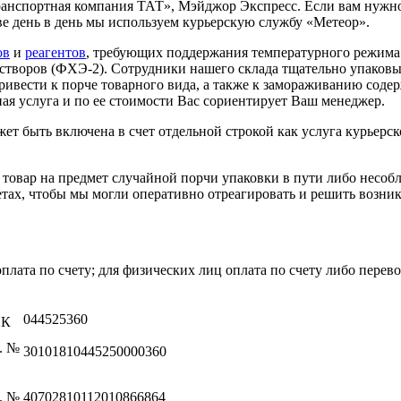
нспортная компания ТАТ», Мэйджор Экспресс. Если вам нужно до
ве день в день мы используем курьерскую службу «Метеор».
ов
и
реагентов
, требующих поддержания температурного режима
астворов (ФХЭ-2). Сотрудники нашего склада тщательно упаков
 привести к порче товарного вида, а также к замораживанию со
ая услуга и по ее стоимости Вас сориентирует Ваш менеджер.
т быть включена в счет отдельной строкой как услуга курьерс
 товар на предмет случайной порчи упаковки в пути либо несо
тах, чтобы мы могли оперативно отреагировать и решить возн
ата по счету; для физических лиц оплата по счету либо перев
044525360
ИК
. №
30101810445250000360
. №
40702810112010866864