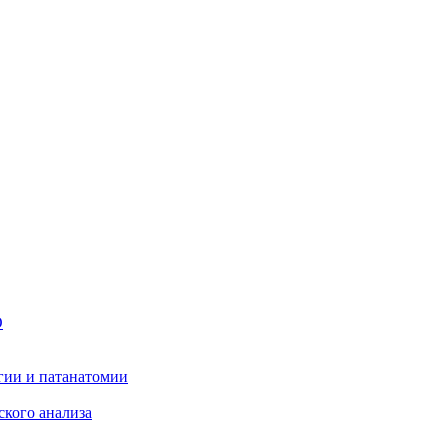
О
гии и патанатомии
ского анализа