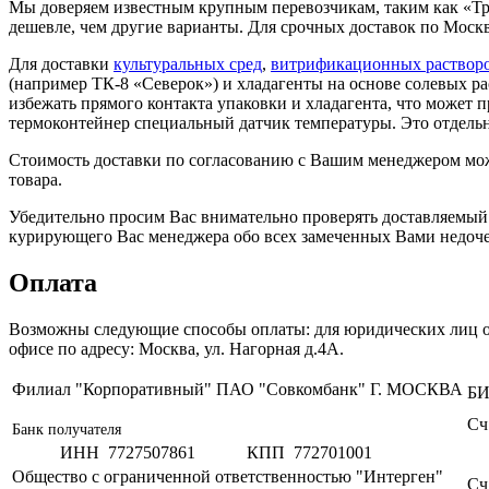
Мы доверяем известным крупным перевозчикам, таким как «Тра
дешевле, чем другие варианты. Для срочных доставок по Моск
Для доставки
культуральных сред
,
витрификационных раствор
(например ТК-8 «Северок») и хладагенты на основе солевых р
избежать прямого контакта упаковки и хладагента, что может
термоконтейнер специальный датчик температуры. Это отдельн
Стоимость доставки по согласованию с Вашим менеджером може
товара.
Убедительно просим Вас внимательно проверять доставляемый
курирующего Вас менеджера обо всех замеченных Вами недоче
Оплата
Возможны следующие способы оплаты: для юридических лиц опл
офисе по адресу: Москва, ул. Нагорная д.4А.
Филиал "Корпоративный" ПАО "Совкомбанк" Г. МОСКВА
Б
Сч
Банк получателя
ИНН 7727507861
КПП 772701001
Общество с ограниченной ответственностью "Интерген"
Сч