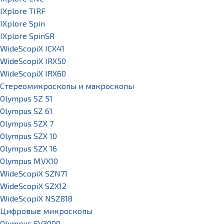
IXplore TIRF
IXplore Spin
IXplore SpinSR
WideScopiX ICX41
WideScopiX IRX50
WideScopiX IRX60
Стереомикроскопы и макроскопы
Olympus SZ 51
Olympus SZ 61
Olympus SZX 7
Olympus SZX 10
Olympus SZX 16
Olympus MVX10
WideScopiX SZN71
WideScopiX SZX12
WideScopiX NSZ818
Цифровые микроскопы
Olympus FV3000