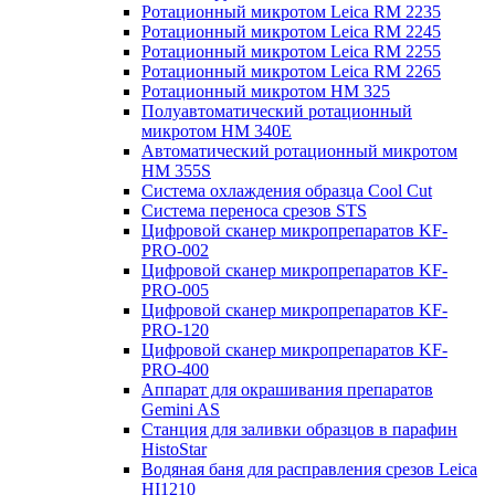
Ротационный микротом Leica RM 2235
Ротационный микротом Leica RM 2245
Ротационный микротом Leica RM 2255
Ротационный микротом Leica RM 2265
Ротационный микротом HM 325
Полуавтоматический ротационный
микротом HM 340E
Автоматический ротационный микротом
HM 355S
Система охлаждения образца Cool Cut
Система переноса срезов STS
Цифровой сканер микропрепаратов KF-
PRO-002
Цифровой сканер микропрепаратов KF-
PRO-005
Цифровой сканер микропрепаратов KF-
PRO-120
Цифровой сканер микропрепаратов KF-
PRO-400
Аппарат для окрашивания препаратов
Gemini AS
Станция для заливки образцов в парафин
HistoStar
Водяная баня для расправления срезов Leica
HI1210