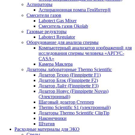
Аспираторы
Аспирационная помпа ГенИнтер®
Смесители газов
Labotect Gas Mixer
Смеситель газов Okolab
Газовые редукторы
Labotect Regulator
Оборудование для анализа спермы
Компьютерный анализатор изображений для
исследования спермы человека «АРГУС-
CASA»
Камера Маклера
Дозаторы лабораторные Thermo Scientific
Дозатор Техно (Finnpipette F1)
Дозатор Блэк (Finnpipette F2)
Дозатор Лайт (Finnpipette F3)
Дозатор Новус (Finnpipette Novus)
(Электронный)
Шаговый дозатор Степпер
Thermo Scientific S1 (электронный)
Дозаторы Thermo Scientific ClipTip
Наконечники
Штатив
Расходные материалы для ЭКО
Среды