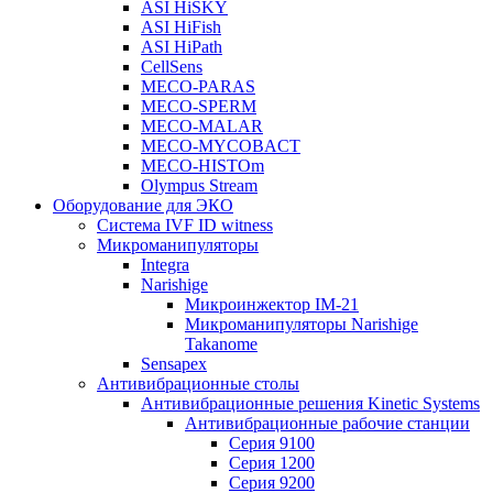
ASI HiSKY
ASI HiFish
ASI HiPath
CellSens
MECO-PARAS
MECO-SPERM
MECO-MALAR
MECO-MYCOBACT
MECO-HISTOm
Olympus Stream
Оборудование для ЭКО
Система IVF ID witness
Микроманипуляторы
Integra
Narishige
Микроинжектор IM-21
Микроманипуляторы Narishige
Takanome
Sensapex
Антивибрационные столы
Антивибрационные решения Kinetic Systems
Антивибрационные рабочие станции
Серия 9100
Серия 1200
Серия 9200