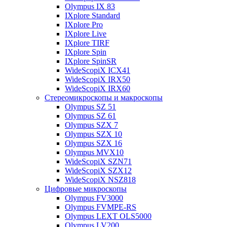
Olympus IX 83
IXplore Standard
IXplore Pro
IXplore Live
IXplore TIRF
IXplore Spin
IXplore SpinSR
WideScopiX ICX41
WideScopiX IRX50
WideScopiX IRX60
Стереомикроскопы и макроскопы
Olympus SZ 51
Olympus SZ 61
Olympus SZX 7
Olympus SZX 10
Olympus SZX 16
Olympus MVX10
WideScopiX SZN71
WideScopiX SZX12
WideScopiX NSZ818
Цифровые микроскопы
Olympus FV3000
Olympus FVMPE-RS
Olympus LEXT OLS5000
Olympus LV200