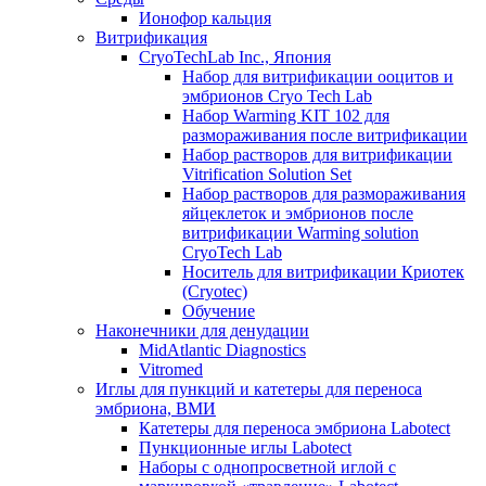
Ионофор кальция
Витрификация
CryoTechLab Inc., Япония
Набор для витрификации ооцитов и
эмбрионов Cryo Tech Lab
Набор Warming KIT 102 для
размораживания после витрификации
Набор растворов для витрификации
Vitrification Solution Set
Набор растворов для размораживания
яйцеклеток и эмбрионов после
витрификации Warming solution
CryoTech Lab
Носитель для витрификации Криотек
(Cryotec)
Обучение
Наконечники для денудации
MidAtlantic Diagnostics
Vitromed
Иглы для пункций и катетеры для переноса
эмбриона, ВМИ
Катетеры для переноса эмбриона Labotect
Пункционные иглы Labotect
Наборы с однопросветной иглой с