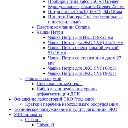
Пробирки типа Falcon 50 мл Greiner
Культуральные флаконы Greiner 25 см2
Петри Greiner 35х10, 60х15, 94х16 мм
Пипетки Пастера Greiner (стерильные
и нестерильные)
Пластик компании Corning
Чашки Петри
Чашка Петри для ИКСИ 9x51 мм
Чашка Петри для ЭКО (IVF) 35x10 мм
Чашка Петри с центральной лункой
55x16 мм
Чашка Петри со стеклянным дном 27
мм
Чашка Петри для ЭКО (IVF) 60х15
Чашка Петри для ЭКО (IVF) 90х17
Работа со спермой
Преокрашенные стекла
Набор для определения уровня
дефрагментации ДНК
Оснащение лабораторий ЭКО "под ключ"
Краткий перечень необходимого оборудования
Техническое обслуживание и аудит для клиник ЭКО
УЗИ аппараты
Chison I
Chison i9