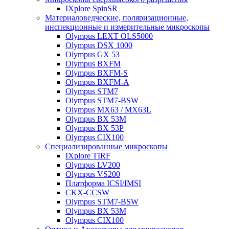
IXplore SpinSR
Материаловедческие, поляризационные,
инспекционные и измерительные микроскопы
Olympus LEXT OLS5000
Olympus DSX 1000
Olympus GX 53
Olympus BXFM
Olympus BXFM-S
Olympus BXFM-A
Olympus STM7
Olympus STM7-BSW
Olympus MX63 / MX63L
Olympus BX 53M
Olympus BX 53P
Olympus CIX100
Специализированные микроскопы
IXplore TIRF
Olympus LV200
Olympus VS200
Платформа ICSI/IMSI
CKX-CCSW
Olympus STM7-BSW
Olympus BX 53M
Olympus CIX100