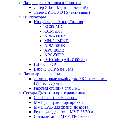
Лазеры для хэтчинга и биопсии
Лазер Zilos Tk (классический)
Лазер LYKOS DTS (активный)
Инкубаторы
Инкубаторы Astec, Япония
EC6S-MD
CCM-iBIS
APM-30DR
MN-2 “MINI”
APM-50DR
APC-30DR
APC-50DR
IVF Cube (AR-3100GC)
Labo С-ТОР
Labo С-ТОР Safe Sens
Ламинарные шкафы
Ламинарные шкафы для ЭКО компании
IVFTech, Дания
Рабочая станция для ЭКО
Сосуды Дьюара и криохранилища
Chart Industries ET-серия
MVE для транспортировки
MVE LAB для хранение азота
Резервуар для азота MVE 35/50 л
Сигнализация MVE TEC 3000