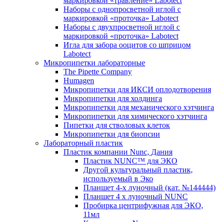
маркировкой «травление» Labotect
Наборы с однопросветной иглой с
маркировкой «проточка» Labotect
Наборы с двухпросветной иглой с
маркировкой «проточка» Labotect
Игла для забора ооцитов со шприцом
Labotect
Микропипетки лабораторные
The Pipette Company
Humagen
Микропипетки для ИКСИ оплодотворения
Микропипетки для холдинга
Микропипетки для механического хэтчинга
Микропипетки для химического хэтчинга
Пипетки для стволовых клеток
Микропипетки для биопсии
Лабораторный пластик
Пластик компании Nunc, Дания
Пластик NUNC™ для ЭКО
Другой культуральный пластик,
используемый в Эко
Планшет 4-х луночный (кат. №144444)
Планшет 4 х луночный NUNC
Пробирка центрифужная для ЭКО,
11мл