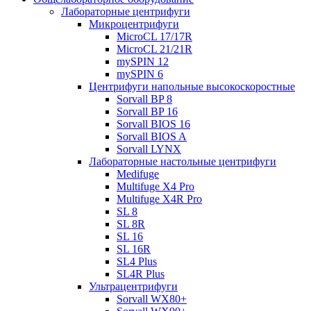
Лабораторные центрифуги
Микроцентрифуги
MicroCL 17/17R
MicroCL 21/21R
mySPIN 12
mySPIN 6
Центрифуги напольные высокоскоростные
Sorvall BP 8
Sorvall BP 16
Sorvall BIOS 16
Sorvall BIOS A
Sorvall LYNX
Лабораторные настольные центрифуги
Medifuge
Multifuge X4 Pro
Multifuge X4R Pro
SL 8
SL 8R
SL 16
SL 16R
SL4 Plus
SL4R Plus
Ультрацентрифуги
Sorvall WX80+