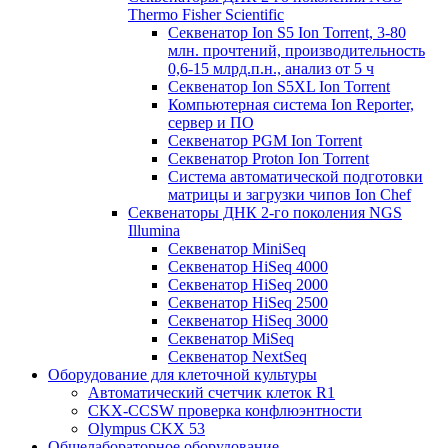
Thermo Fisher Scientific
Секвенатор Ion S5 Ion Torrent, 3-80
млн. прочтений, производительность
0,6-15 млрд.п.н., анализ от 5 ч
Секвенатор Ion S5XL Ion Torrent
Компьютерная система Ion Reporter,
сервер и ПО
Секвенатор PGM Ion Torrent
Секвенатор Proton Ion Torrent
Система автоматической подготовки
матрицы и загрузки чипов Ion Chef
Секвенаторы ДНК 2-го поколения NGS
Illumina
Секвенатор MiniSeq
Секвенатор HiSeq 4000
Секвенатор HiSeq 2000
Секвенатор HiSeq 2500
Секвенатор HiSeq 3000
Секвенатор MiSeq
Секвенатор NextSeq
Оборудование для клеточной культуры
Автоматический счетчик клеток R1
CKX-CCSW проверка конфлюэнтности
Olympus CKX 53
Общелабораторное оборудование