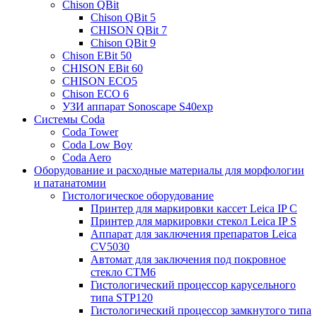
Chison QBit
Chison QBit 5
CHISON QBit 7
Chison QBit 9
Chison EBit 50
CHISON EBit 60
CHISON ECO5
Chison ECO 6
УЗИ аппарат Sonoscape S40exp
Системы Coda
Coda Tower
Coda Low Boy
Coda Aero
Оборудование и расходные материалы для морфологии
и патанатомии
Гистологическое оборудование
Принтер для маркировки кассет Leica IP C
Принтер для маркировки стекол Leica IP S
Аппарат для заключения препаратов Leica
CV5030
Автомат для заключения под покровное
стекло CTM6
Гистологический процессор карусельного
типа STP120
Гистологический процессор замкнутого типа