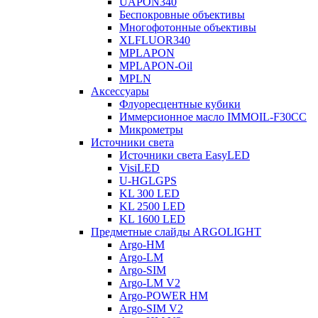
UAPON340
Беспокровные объективы
Многофотонные объективы
XLFLUOR340
MPLAPON
MPLAPON-Oil
MPLN
Аксессуары
Флуоресцентные кубики
Иммерсионное масло IMMOIL-F30CC
Микрометры
Источники света
Источники света EasyLED
VisiLED
U-HGLGPS
KL 300 LED
KL 2500 LED
KL 1600 LED
Предметные слайды ARGOLIGHT
Argo-HM
Argo-LM
Argo-SIM
Argo-LM V2
Argo-POWER HM
Argo-SIM V2