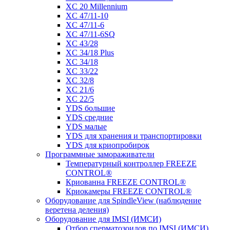
XC 20 Millennium
XC 47/11-10
XC 47/11-6
XC 47/11-6SQ
XC 43/28
XC 34/18 Plus
XC 34/18
XC 33/22
XC 32/8
XC 21/6
XC 22/5
YDS большие
YDS средние
YDS малые
YDS для хранения и транспортировки
YDS для криопробирок
Программные замораживатели
Температурный контроллер FREEZE
CONTROL®
Криованна FREEZE CONTROL®
Криокамеры FREEZE CONTROL®
Оборудование для SpindleView (наблюдение
веретена деления)
Оборудование для IMSI (ИМСИ)
Отбор сперматозоидов по IMSI (ИМСИ)