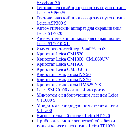
Excelsior AS
Гистологический процессор замкнутого типа
Leica ASP6025
Гистологический процессор замкнутого типа
Leica ASP300 S
Автоматический аппарат для окрашивания
Leica ST4020
Автоматический аппарат для окрашивания
Leica ST5010 XL
Иммуногистостейнер Bond™- maX
Криостат Leica CM1520
Криостат Leica CM1860, CM1860UV
Криостат Leica CM1950
Криостат Leica CM3050 S
Криостат - микротом NX50
Криостат - микротом NX70
Криостат - микротом HM525 NX
Leica SM 2010R- санный микротом
Микротом с вибрирующим лезвием Leica
VT1000 S
Микротом с вибрирующим лезвием Leica
VT1200
Нагревательный столик Leica HI1220
Прибор для гистологической обработки
тканей карусельного типа Leica TP1020