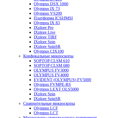
Olympus DSX 1000
Olympus IX 73
Olympus VS200
Платформа ICSI/IMSI
Olympus IX 83
IXplore Pro
IXplore Live
IXplore TIRF
IXplore Spin
IXplore SpinSR
Olympus CIX100
Конфокальные микроскопы
SOPTOP CLSM 610
SOPTOP CLSM 680
OLYMPUS FV3000
OLYMPUS FV4000
EVIDENT (OLYMPUS) FV5000
Olympus FVMPE-RS
Olympus LEXT OLS5000
IXplore Spin
IXplore SpinSR
Сравнительные микроскопы
Olympus LCF
Olympus LCT
Микроскопы сверхвысокого разрешения