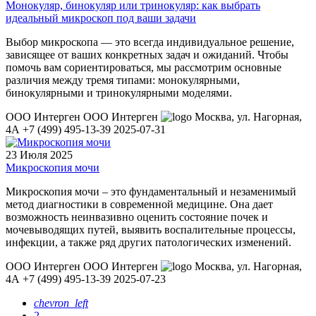
Монокуляр, бинокуляр или тринокуляр: как выбрать
идеальный микроскоп под ваши задачи
Выбор микроскопа — это всегда индивидуальное решение,
зависящее от ваших конкретных задач и ожиданий. Чтобы
помочь вам сориентироваться, мы рассмотрим основные
различия между тремя типами: монокулярными,
бинокулярными и тринокулярными моделями.
ООО Интерген
ООО Интерген
Москва
,
ул. Нагорная,
4А
+7 (499) 495-13-39
2025-07-31
23 Июля 2025
Микроскопия мочи
Микроскопия мочи – это фундаментальный и незаменимый
метод диагностики в современной медицине. Она дает
возможность неинвазивно оценить состояние почек и
мочевыводящих путей, выявить воспалительные процессы,
инфекции, а также ряд других патологических изменений.
ООО Интерген
ООО Интерген
Москва
,
ул. Нагорная,
4А
+7 (499) 495-13-39
2025-07-23
chevron_left
2