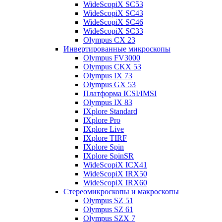
WideScopiX SC53
WideScopiX SC43
WideScopiX SC46
WideScopiX SC33
Olympus CX 23
Инвертированные микроскопы
Olympus FV3000
Olympus CKX 53
Olympus IX 73
Olympus GX 53
Платформа ICSI/IMSI
Olympus IX 83
IXplore Standard
IXplore Pro
IXplore Live
IXplore TIRF
IXplore Spin
IXplore SpinSR
WideScopiX ICX41
WideScopiX IRX50
WideScopiX IRX60
Стереомикроскопы и макроскопы
Olympus SZ 51
Olympus SZ 61
Olympus SZX 7