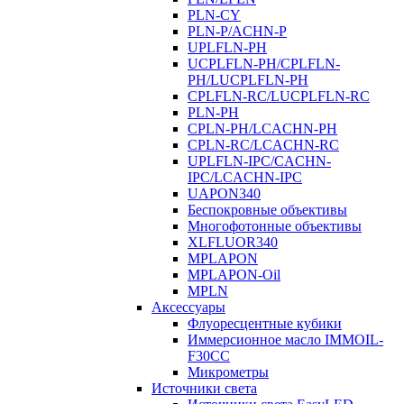
PLN-CY
PLN-P/ACHN-P
UPLFLN-PH
UCPLFLN-PH/CPLFLN-
PH/LUCPLFLN-PH
CPLFLN-RC/LUCPLFLN-RC
PLN-PH
CPLN-PH/LCACHN-PH
CPLN-RC/LCACHN-RC
UPLFLN-IPC/CACHN-
IPC/LCACHN-IPC
UAPON340
Беспокровные объективы
Многофотонные объективы
XLFLUOR340
MPLAPON
MPLAPON-Oil
MPLN
Аксессуары
Флуоресцентные кубики
Иммерсионное масло IMMOIL-
F30CC
Микрометры
Источники света