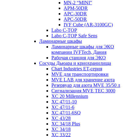
MN-2 “MINI”
APM-50DR
APC-30DR
APC-50DR
IVF Cube (AR-3100GC)
Labo С-ТОР
Labo С-ТОР Safe Sens
Ламинарные шкафы
Ламинарные шкафы для ЭКО
компании IVFTech, Дания
Рабочая станция для ЭКО
Сосуды Дьюара и криохранилища
Chart Industries ET-серия
MVE для транспортировки
MVE LAB для хранение азота
Резервуар для азота MVE 35/50 л
Сигнализация MVE TEC 3000
XC 20 Millennium
XC 47/11-10
XC 47/11-6
XC 47/11-6SQ
XC 43/28
XC 34/18 Plus
XC 34/18
XC 33/22