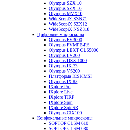
Olympus SZX 10
Olympus SZX 16
Olympus MVX10
WideScopiX SZN71
WideScopiX SZX12
WideScopiX NSZ818
Цифровые микроскопы
Olympus FV3000
Olympus FVMPE-RS
Olympus LEXT OLS5000
Olympus LV200
Olympus DSX 1000
Olympus IX 73
Olympus VS200
Платформа ICSI/IMSI
Olympus IX 83
IXplore Pro
IXplore Live
IXplore TIRF
IXplore Spin
IXplore SpinSR
Olympus CIX100
Конфокальные микроскопы
SOPTOP CLSM 610
SOPTOP CLSM 680