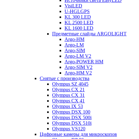
Источники света EasyLED
VisiLED
U-HGLGPS
KL 300 LED
KL 2500 LED
KL 1600 LED
Предметные слайды ARGOLIGHT
Argo-HM
Argo-LM
Argo-SIM
Argo-LM V2
Argo-POWER HM
Argo-SIM V2
Argo-HM V2
Снятые с производства
Olympus SZ 4045
Olympus CX 21
Olympus CX 31
Olympus CX 41
Olympus IX 53
Olympus DSX 100
Olympus DSX 500i
Olympus DSX 510i
Olympus VS120
Цифровые камеры для микроскопов