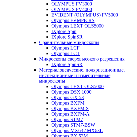
OLYMPUS FV3000
OLYMPUS FV4000
EVIDENT (OLYMPUS) FV5000
Olympus FVMPE-RS
Olympus LEXT OLS5000
IXplore Spin
IXplore SpinSR
Сравнительные микроскопы
Olympus LCF
Olympus LCT
Микроскопы сверхвысокого разрешения
IXplore SpinSR
Материаловедческие, поляризационные,
инспекционные и измерительные
микроскопы
Olympus LEXT OLS5000
Olympus DSX 1000
Olympus GX 53
Olympus BXFM
Olympus BXFM-S
Olympus BXFM-A
Olympus STM7
Olympus STM7-BSW
Olympus MX63 / MX63L
Olympus BX 53M