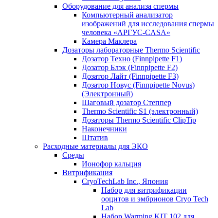
Оборудование для анализа спермы
Компьютерный анализатор
изображений для исследования спермы
человека «АРГУС-CASA»
Камера Маклера
Дозаторы лабораторные Thermo Scientific
Дозатор Техно (Finnpipette F1)
Дозатор Блэк (Finnpipette F2)
Дозатор Лайт (Finnpipette F3)
Дозатор Новус (Finnpipette Novus)
(Электронный)
Шаговый дозатор Степпер
Thermo Scientific S1 (электронный)
Дозаторы Thermo Scientific ClipTip
Наконечники
Штатив
Расходные материалы для ЭКО
Среды
Ионофор кальция
Витрификация
CryoTechLab Inc., Япония
Набор для витрификации
ооцитов и эмбрионов Cryo Tech
Lab
Набор Warming KIT 102 для