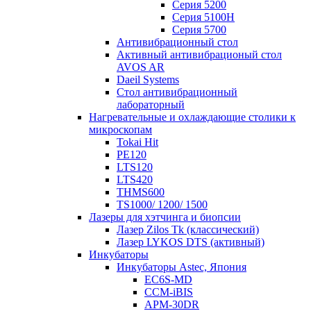
Серия 5200
Серия 5100H
Серия 5700
Антивибрационный стол
Активный антивибрационый стол
AVOS AR
Daeil Systems
Стол антивибрационный
лабораторный
Нагревательные и охлаждающие столики к
микроскопам
Tokai Hit
PE120
LTS120
LTS420
THMS600
TS1000/ 1200/ 1500
Лазеры для хэтчинга и биопсии
Лазер Zilos Tk (классический)
Лазер LYKOS DTS (активный)
Инкубаторы
Инкубаторы Astec, Япония
EC6S-MD
CCM-iBIS
APM-30DR