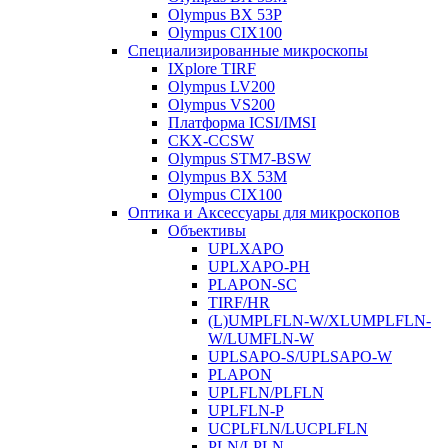
Olympus BX 53P
Olympus CIX100
Специализированные микроскопы
IXplore TIRF
Olympus LV200
Olympus VS200
Платформа ICSI/IMSI
CKX-CCSW
Olympus STM7-BSW
Olympus BX 53M
Olympus CIX100
Оптика и Аксессуары для микроскопов
Объективы
UPLXAPO
UPLXAPO-PH
PLAPON-SC
TIRF/HR
(L)UMPLFLN-W/XLUMPLFLN-
W/LUMFLN-W
UPLSAPO-S/UPLSAPO-W
PLAPON
UPLFLN/PLFLN
UPLFLN-P
UCPLFLN/LUCPLFLN
PLN/LPLN