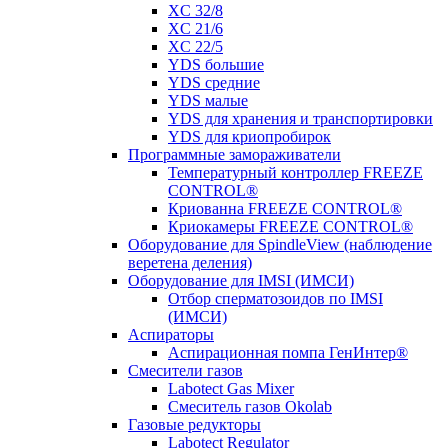
XC 32/8
XC 21/6
XC 22/5
YDS большие
YDS средние
YDS малые
YDS для хранения и транспортировки
YDS для криопробирок
Программные замораживатели
Температурный контроллер FREEZE
CONTROL®
Криованна FREEZE CONTROL®
Криокамеры FREEZE CONTROL®
Оборудование для SpindleView (наблюдение
веретена деления)
Оборудование для IMSI (ИМСИ)
Отбор сперматозоидов по IMSI
(ИМСИ)
Аспираторы
Аспирационная помпа ГенИнтер®
Смесители газов
Labotect Gas Mixer
Смеситель газов Okolab
Газовые редукторы
Labotect Regulator