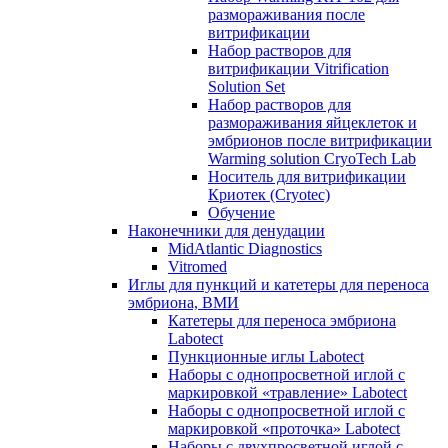
размораживания после
витрификации
Набор растворов для
витрификации Vitrification
Solution Set
Набор растворов для
размораживания яйцеклеток и
эмбрионов после витрификации
Warming solution CryoTech Lab
Носитель для витрификации
Криотек (Cryotec)
Обучение
Наконечники для денудации
MidAtlantic Diagnostics
Vitromed
Иглы для пункций и катетеры для переноса
эмбриона, ВМИ
Катетеры для переноса эмбриона
Labotect
Пункционные иглы Labotect
Наборы с однопросветной иглой с
маркировкой «травление» Labotect
Наборы с однопросветной иглой с
маркировкой «проточка» Labotect
Наборы с двухпросветной иглой с