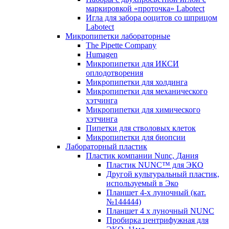
маркировкой «проточка» Labotect
Игла для забора ооцитов со шприцом
Labotect
Микропипетки лабораторные
The Pipette Company
Humagen
Микропипетки для ИКСИ
оплодотворения
Микропипетки для холдинга
Микропипетки для механического
хэтчинга
Микропипетки для химического
хэтчинга
Пипетки для стволовых клеток
Микропипетки для биопсии
Лабораторный пластик
Пластик компании Nunc, Дания
Пластик NUNC™ для ЭКО
Другой культуральный пластик,
используемый в Эко
Планшет 4-х луночный (кат.
№144444)
Планшет 4 х луночный NUNC
Пробирка центрифужная для