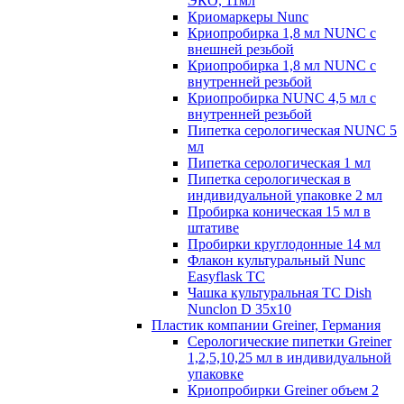
ЭКО, 11мл
Криомаркеры Nunc
Криопробирка 1,8 мл NUNC с
внешней резьбой
Криопробирка 1,8 мл NUNC с
внутренней резьбой
Криопробирка NUNC 4,5 мл с
внутренней резьбой
Пипетка серологическая NUNC 5
мл
Пипетка серологическая 1 мл
Пипетка серологическая в
индивидуальной упаковке 2 мл
Пробирка коническая 15 мл в
штативе
Пробирки круглодонные 14 мл
Флакон культуральный Nunc
Easyflask TC
Чашка культуральная TC Dish
Nunclon D 35x10
Пластик компании Greiner, Германия
Серологические пипетки Greiner
1,2,5,10,25 мл в индивидуальной
упаковке
Криопробирки Greiner объем 2