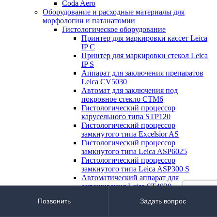
Coda Aero
Оборудование и расходные материалы для
морфологии и патанатомии
Гистологическое оборудование
Принтер для маркировки кассет Leica
IP C
Принтер для маркировки стекол Leica
IP S
Аппарат для заключения препаратов
Leica CV5030
Автомат для заключения под
покровное стекло CTM6
Гистологический процессор
карусельного типа STP120
Гистологический процессор
замкнутого типа Excelsior AS
Гистологический процессор
замкнутого типа Leica ASP6025
Гистологический процессор
замкнутого типа Leica ASP300 S
Автоматический аппарат для
окрашивания Leica ST4020
Автоматический аппарат для
Позвонить
Задать вопрос
окрашивания Leica ST5010 XL
Иммуногистостейнер Bond™- maX