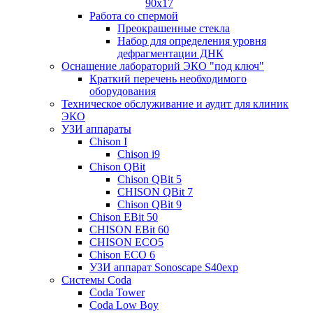
90х17
Работа со спермой
Преокрашенные стекла
Набор для определения уровня
дефрагментации ДНК
Оснащение лабораторий ЭКО "под ключ"
Краткий перечень необходимого
оборудования
Техническое обслуживание и аудит для клиник
ЭКО
УЗИ аппараты
Chison I
Chison i9
Chison QBit
Chison QBit 5
CHISON QBit 7
Chison QBit 9
Chison EBit 50
CHISON EBit 60
CHISON ECO5
Chison ECO 6
УЗИ аппарат Sonoscape S40exp
Системы Coda
Coda Tower
Coda Low Boy