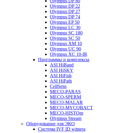
Olympus DP 80
Olympus DP 22
Olympus DP 27
Olympus DP 74
Olympus EP 50
Olympus LC 30
Olympus SC 180
Olympus SC 50
Olympus XM 10
Olympus UC 90
Olympus XC 10-IR
Программы и комплексы
ASI HiBand
ASI HiSKY
ASI HiFish
ASI HiPath
CellSens
MECO-PARAS
MECO-SPERM
MECO-MALAR
MECO-MYCOBACT
MECO-HISTOm
Olympus Stream
Оборудование для ЭКО
Система IVF ID witness