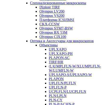
Специализированные микроскопы
IXplore TIRF
Olympus LV200
Olympus VS200
Платформа ICSI/IMSI
CKX-CCSW
Olympus STM7-BSW
Olympus BX 53M
Olympus CIX100
Оптика и Аксессуары для микроскопов
Объективы
UPLXAPO
UPLXAPO-PH
PLAPON-SC
TIRF/HR
(L)UMPLFLN-W/XLUMPLFLN-
W/LUMFLN-W
UPLSAPO-S/UPLSAPO-W
PLAPON
UPLFLN/PLFLN
UPLFLN-P
UCPLFLN/LUCPLFLN
PLN/LPLN
PLN-CY
PLN-P/ACHN-P