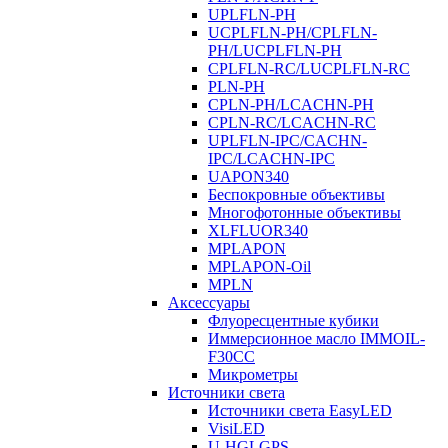
UPLFLN-PH
UCPLFLN-PH/CPLFLN-
PH/LUCPLFLN-PH
CPLFLN-RC/LUCPLFLN-RC
PLN-PH
CPLN-PH/LCACHN-PH
CPLN-RC/LCACHN-RC
UPLFLN-IPC/CACHN-
IPC/LCACHN-IPC
UAPON340
Беспокровные объективы
Многофотонные объективы
XLFLUOR340
MPLAPON
MPLAPON-Oil
MPLN
Аксессуары
Флуоресцентные кубики
Иммерсионное масло IMMOIL-
F30CC
Микрометры
Источники света
Источники света EasyLED
VisiLED
U-HGLGPS