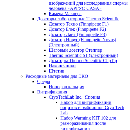
изображений для исследования спермы
человека «АРГУС-CASA»
Камера Маклера
Дозаторы лабораторные Thermo Scientific
Дозатор Техно (Finnpipette F1)
Дозатор Блэк (Finnpipette F2)
Дозатор Лайт (Finnpipette F3)
Дозатор Новус (Finnpipette Novus)
(Электронный)
Шаговый дозатор Степпер
Thermo Scientific S1 (электронный)
Дозаторы Thermo Scientific ClipTip
Наконечники
Штатив
Расходные материалы для ЭКО
Среды
Ионофор кальция
Витрификация
CryoTechLab Inc., Япония
Набор для витрификации
ооцитов и эмбрионов Cryo Tech
Lab
Набор Warming KIT 102 для
размораживания после
витрификации