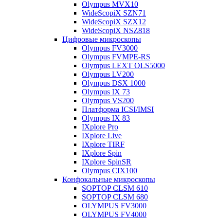
Olympus MVX10
WideScopiX SZN71
WideScopiX SZX12
WideScopiX NSZ818
Цифровые микроскопы
Olympus FV3000
Olympus FVMPE-RS
Olympus LEXT OLS5000
Olympus LV200
Olympus DSX 1000
Olympus IX 73
Olympus VS200
Платформа ICSI/IMSI
Olympus IX 83
IXplore Pro
IXplore Live
IXplore TIRF
IXplore Spin
IXplore SpinSR
Olympus CIX100
Конфокальные микроскопы
SOPTOP CLSM 610
SOPTOP CLSM 680
OLYMPUS FV3000
OLYMPUS FV4000