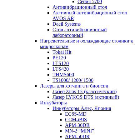
Серия 5700
Антивибрационный стол
Активный антивибрационый стол
AVOS AR
Daeil Systems
Стол антивибрационный
лабораторный
Нагревательные и охлаждающие столики к
микроскопам
Tokai Hit
PE120
LTS120
LTS420
THMS600
TS1000/ 1200/ 1500
Лазеры для хэтчинга и биопсии
Лазер Zilos Tk (классический)
Лазер LYKOS DTS (активный)
Инкубаторы
Инкубаторы Astec, Япония
EC6S-MD
CCM-iBIS
APM-30DR
MN-2 “MINI”
APM-50DR