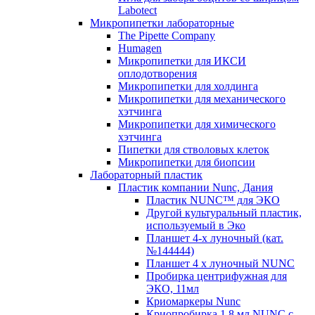
Labotect
Микропипетки лабораторные
The Pipette Company
Humagen
Микропипетки для ИКСИ
оплодотворения
Микропипетки для холдинга
Микропипетки для механического
хэтчинга
Микропипетки для химического
хэтчинга
Пипетки для стволовых клеток
Микропипетки для биопсии
Лабораторный пластик
Пластик компании Nunc, Дания
Пластик NUNC™ для ЭКО
Другой культуральный пластик,
используемый в Эко
Планшет 4-х луночный (кат.
№144444)
Планшет 4 х луночный NUNC
Пробирка центрифужная для
ЭКО, 11мл
Криомаркеры Nunc
Криопробирка 1,8 мл NUNC с