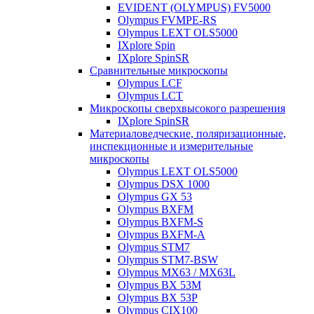
EVIDENT (OLYMPUS) FV5000
Olympus FVMPE-RS
Olympus LEXT OLS5000
IXplore Spin
IXplore SpinSR
Сравнительные микроскопы
Olympus LCF
Olympus LCT
Микроскопы сверхвысокого разрешения
IXplore SpinSR
Материаловедческие, поляризационные,
инспекционные и измерительные
микроскопы
Olympus LEXT OLS5000
Olympus DSX 1000
Olympus GX 53
Olympus BXFM
Olympus BXFM-S
Olympus BXFM-A
Olympus STM7
Olympus STM7-BSW
Olympus MX63 / MX63L
Olympus BX 53M
Olympus BX 53P
Olympus CIX100