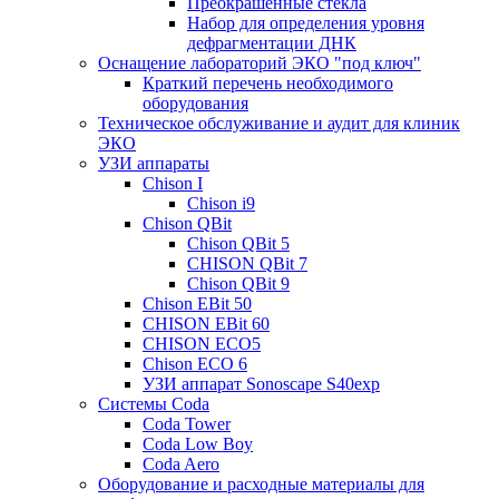
Преокрашенные стекла
Набор для определения уровня
дефрагментации ДНК
Оснащение лабораторий ЭКО "под ключ"
Краткий перечень необходимого
оборудования
Техническое обслуживание и аудит для клиник
ЭКО
УЗИ аппараты
Chison I
Chison i9
Chison QBit
Chison QBit 5
CHISON QBit 7
Chison QBit 9
Chison EBit 50
CHISON EBit 60
CHISON ECO5
Chison ECO 6
УЗИ аппарат Sonoscape S40exp
Системы Coda
Coda Tower
Coda Low Boy
Coda Aero
Оборудование и расходные материалы для