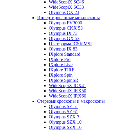
WideScopiX SC46
WideScopiX SC33
Olympus CX 23
Инвертированные микроскопы
Olympus FV3000
Olympus CKX 53
Olympus IX 73
Olympus GX 53
Платформа ICSI/IMSI
Olympus IX 83
IXplore Standard
IXplore Pro
IXplore Live
IXplore TIRF
IXplore Spin
IXplore SpinSR
WideScopiX ICX41
WideScopiX IRX50
WideScopiX IRX60
Стереомикроскопы и макроскопы
Olympus SZ 51
Olympus SZ 61
Olympus SZX 7
Olympus SZX 10
Olympus SZX 16