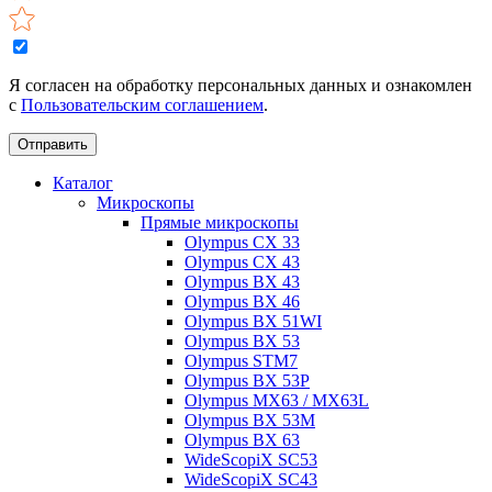
Я согласен на обработку персональных данных и ознакомлен
с
Пользовательским соглашением
.
Отправить
Каталог
Микроскопы
Прямые микроскопы
Olympus CX 33
Olympus CX 43
Olympus BX 43
Olympus BX 46
Olympus BX 51WI
Olympus BX 53
Olympus STM7
Olympus BX 53P
Olympus MX63 / MX63L
Olympus BX 53M
Olympus BX 63
WideScopiX SC53
WideScopiX SC43