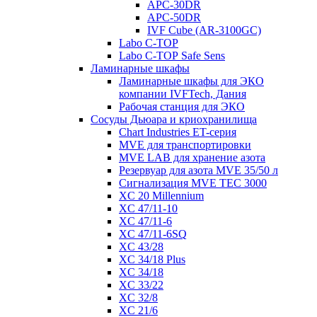
APC-30DR
APC-50DR
IVF Cube (AR-3100GC)
Labo С-ТОР
Labo С-ТОР Safe Sens
Ламинарные шкафы
Ламинарные шкафы для ЭКО
компании IVFTech, Дания
Рабочая станция для ЭКО
Сосуды Дьюара и криохранилища
Chart Industries ET-серия
MVE для транспортировки
MVE LAB для хранение азота
Резервуар для азота MVE 35/50 л
Сигнализация MVE TEC 3000
XC 20 Millennium
XC 47/11-10
XC 47/11-6
XC 47/11-6SQ
XC 43/28
XC 34/18 Plus
XC 34/18
XC 33/22
XC 32/8
XC 21/6