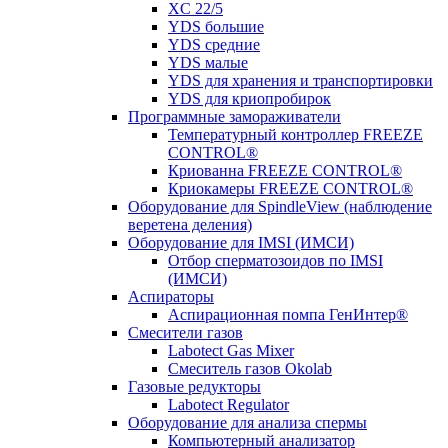
XC 22/5
YDS большие
YDS средние
YDS малые
YDS для хранения и транспортировки
YDS для криопробирок
Программные замораживатели
Температурный контроллер FREEZE
CONTROL®
Криованна FREEZE CONTROL®
Криокамеры FREEZE CONTROL®
Оборудование для SpindleView (наблюдение
веретена деления)
Оборудование для IMSI (ИМСИ)
Отбор сперматозоидов по IMSI
(ИМСИ)
Аспираторы
Аспирационная помпа ГенИнтер®
Смесители газов
Labotect Gas Mixer
Смеситель газов Okolab
Газовые редукторы
Labotect Regulator
Оборудование для анализа спермы
Компьютерный анализатор