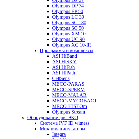
Olympus DP 27
Olympus DP 74
Olympus EP 50
Olympus LC 30
Olympus SC 180
Olympus SC 50
Olympus XM 10
Olympus UC 90
Olympus XC 10-IR
Программы и комплексы
ASI HiBand
ASI HiSKY
ASI HiFish
ASI HiPath
CellSens
MECO-PARAS
MECO-SPERM
MECO-MALAR
MECO-MYCOBACT
MECO-HISTOm
Olympus Stream
Оборудование для ЭКО
Система IVF ID witness
Микроманипуляторы
Integra