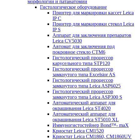
морфологии и патанатомии
Гистологическое оборудование
Принтер для маркировки кассет Leica
IP C
Принтер для маркировки стекол Leica
IP S
Аппарат для заключения препаратов
Leica CV5030
Автомат для заключения под
покровное стекло CTM6
Гистологический процессор
карусельного типа STP120
Гистологический процессор
замкнутого типа Excelsior AS
Гистологический процессор
замкнутого типа Leica ASP6025
Гистологический процессор
замкнутого типа Leica ASP300 S
Автоматический аппарат для
окрашивания Leica ST4020
Автоматический аппарат для
окрашивания Leica ST5010 XL
Иммуногистостейнер Bond™- maX
Криостат Leica CM1520
Криостат Leica CM1860, CM1860UV