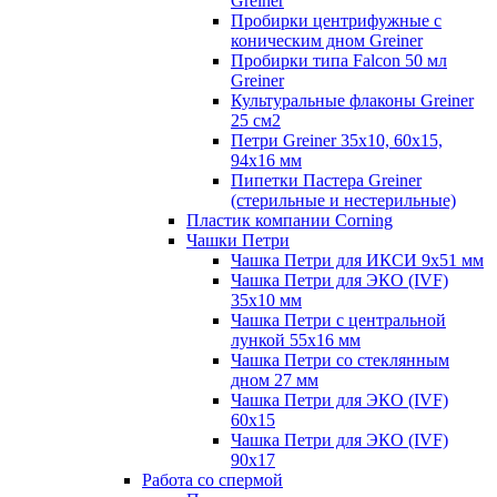
Greiner
Пробирки центрифужные с
коническим дном Greiner
Пробирки типа Falcon 50 мл
Greiner
Культуральные флаконы Greiner
25 см2
Петри Greiner 35х10, 60х15,
94х16 мм
Пипетки Пастера Greiner
(стерильные и нестерильные)
Пластик компании Corning
Чашки Петри
Чашка Петри для ИКСИ 9x51 мм
Чашка Петри для ЭКО (IVF)
35x10 мм
Чашка Петри с центральной
лункой 55x16 мм
Чашка Петри со стеклянным
дном 27 мм
Чашка Петри для ЭКО (IVF)
60х15
Чашка Петри для ЭКО (IVF)
90х17
Работа со спермой