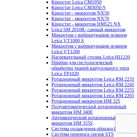
Криостат Leica CM1950
Криостат Leica CM3050 S
Криостат - микротом NX50
Криостат - микротом NX70
Криостат - микротом HM525 NX
Leica SM 2010R- санный микротом
Микротом с вибрирующим лезвием
Leica VT1000 S
Микротом с вибрирующим лезвием
Leica VT1200
Нагревательный столик Leica HI1220
Прибор для гистологической
обработки тканей карусельного типа
Leica TP1020
Ротационный микротом Leica RM 2235
Ротационный микротом Leica RM 2245
Ротационный микротом Leica RM 2255
Ротационный микротом Leica RM 2265
Ротационный микротом HM 325
Полуавтоматический ротационный
микротом HM 340E
Автоматический ротационный
микротом HM 355S
Система охлаждения образца Cool Cut
Система переноса срезов STS