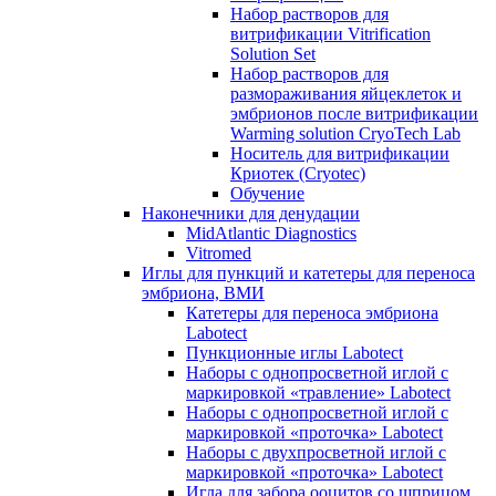
Набор растворов для
витрификации Vitrification
Solution Set
Набор растворов для
размораживания яйцеклеток и
эмбрионов после витрификации
Warming solution CryoTech Lab
Носитель для витрификации
Криотек (Cryotec)
Обучение
Наконечники для денудации
MidAtlantic Diagnostics
Vitromed
Иглы для пункций и катетеры для переноса
эмбриона, ВМИ
Катетеры для переноса эмбриона
Labotect
Пункционные иглы Labotect
Наборы с однопросветной иглой с
маркировкой «травление» Labotect
Наборы с однопросветной иглой с
маркировкой «проточка» Labotect
Наборы с двухпросветной иглой с
маркировкой «проточка» Labotect
Игла для забора ооцитов со шприцом