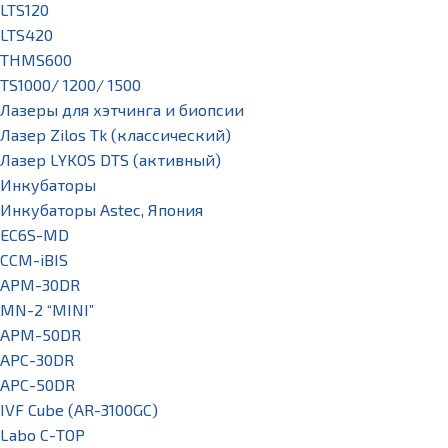
LTS120
LTS420
THMS600
TS1000/ 1200/ 1500
Лазеры для хэтчинга и биопсии
Лазер Zilos Tk (классический)
Лазер LYKOS DTS (активный)
Инкубаторы
Инкубаторы Astec, Япония
EC6S-MD
CCM-iBIS
APM-30DR
MN-2 “MINI”
APM-50DR
APC-30DR
APC-50DR
IVF Cube (AR-3100GC)
Labo С-ТОР