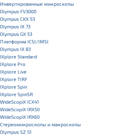
Инвертированные микроскопы
Olympus FV3000
Olympus CKX 53
Olympus IX 73
Olympus GX 53
Платформа ICSI/IMSI
Olympus IX 83
IXplore Standard
IXplore Pro
IXplore Live
IXplore TIRF
IXplore Spin
IXplore SpinSR
WideScopiX ICX41
WideScopiX IRX50
WideScopiX IRX60
Стереомикроскопы и макроскопы
Olympus SZ 51