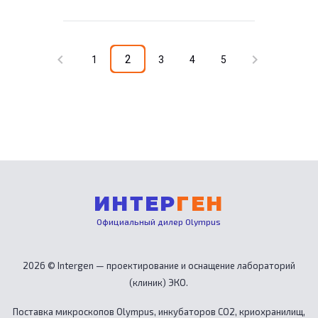
chevron_left
chevron_right
2
1
3
4
5
ИНТЕР
ГЕН
Официальный дилер Olympus
2026 © Intergen — проектирование и оснащение лабораторий
(клиник) ЭКО.
Поставка микроскопов Olympus, инкубаторов CO2, криохранилищ,