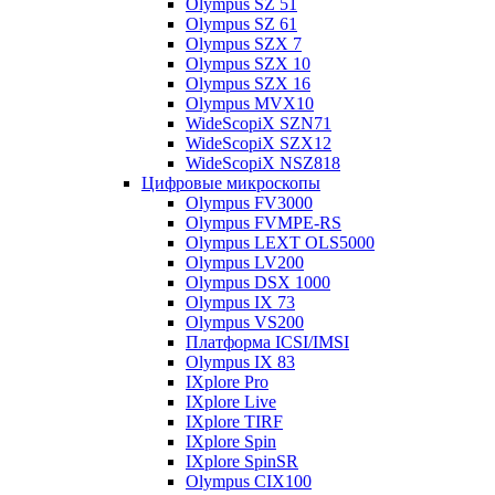
Olympus SZ 51
Olympus SZ 61
Olympus SZX 7
Olympus SZX 10
Olympus SZX 16
Olympus MVX10
WideScopiX SZN71
WideScopiX SZX12
WideScopiX NSZ818
Цифровые микроскопы
Olympus FV3000
Olympus FVMPE-RS
Olympus LEXT OLS5000
Olympus LV200
Olympus DSX 1000
Olympus IX 73
Olympus VS200
Платформа ICSI/IMSI
Olympus IX 83
IXplore Pro
IXplore Live
IXplore TIRF
IXplore Spin
IXplore SpinSR
Olympus CIX100