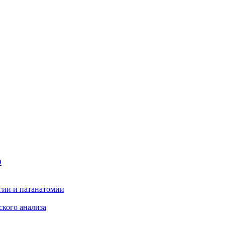
О
гии и патанатомии
ского анализа