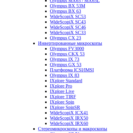
Olympus MX63 / MX63L
Olympus BX 53M
Olympus BX 63
WideScopiX SC53
WideScopiX SC43
WideScopiX SC46
WideScopiX SC33
Olympus CX 23
Инвертированные микроскопы
Olympus FV3000
Olympus CKX 53
Olympus IX 73
Olympus GX 53
Платформа ICSI/IMSI
Olympus IX 83
IXplore Standard
IXplore Pro
IXplore Live
IXplore TIRF
IXplore Spin
IXplore SpinSR
WideScopiX ICX41
WideScopiX IRX50
WideScopiX IRX60
Стереомикроскопы и макроскопы